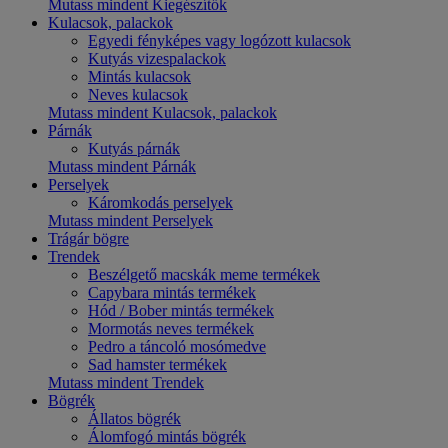
Mutass mindent Kiegészítők
Kulacsok, palackok
Egyedi fényképes vagy logózott kulacsok
Kutyás vizespalackok
Mintás kulacsok
Neves kulacsok
Mutass mindent Kulacsok, palackok
Párnák
Kutyás párnák
Mutass mindent Párnák
Perselyek
Káromkodás perselyek
Mutass mindent Perselyek
Trágár bögre
Trendek
Beszélgető macskák meme termékek
Capybara mintás termékek
Hód / Bober mintás termékek
Mormotás neves termékek
Pedro a táncoló mosómedve
Sad hamster termékek
Mutass mindent Trendek
Bögrék
Állatos bögrék
Álomfogó mintás bögrék