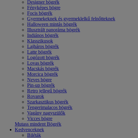
Designer bögrék
Fényképes bögre
Focis bögrék
Gyermekeknek és gyermeklelkű felnőtteknek
Halloween mintás bögrék
Illusztrált panoráma bögrék
Indiános bögrék
Klasszikusok
Lajháros bögrék
Latte bögrék
Logózott bögrék
Lovas bögrék
Macskás bögrék
Morcica bögrék
Neves bögre
Pin-up bögrék
Retro jellegű bögrék
Rovarok
Szarkasztikus bögrék
Tengerimalacos bögrék
Vagány nagyszülők
Vicces bögre
Mutass mindent Bögrék
Kedvenceknek
Biléták