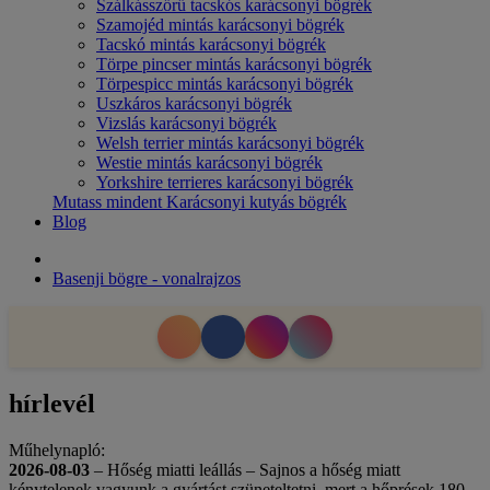
Szálkásszőrű tacskós karácsonyi bögrék
Szamojéd mintás karácsonyi bögrék
Tacskó mintás karácsonyi bögrék
Törpe pincser mintás karácsonyi bögrék
Törpespicc mintás karácsonyi bögrék
Uszkáros karácsonyi bögrék
Vizslás karácsonyi bögrék
Welsh terrier mintás karácsonyi bögrék
Westie mintás karácsonyi bögrék
Yorkshire terrieres karácsonyi bögrék
Mutass mindent Karácsonyi kutyás bögrék
Blog
Basenji bögre - vonalrajzos
hírlevél
Műhelynapló:
2026-08-03
– Hőség miatti leállás – Sajnos a hőség miatt
kénytelenek vagyunk a gyártást szüneteltetni, mert a hőprések 180