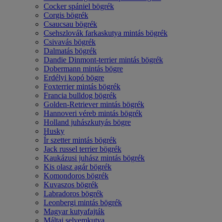
Cocker spániel bögrék
Corgis bögrék
Csaucsau bögrék
Csehszlovák farkaskutya mintás bögrék
Csivavás bögrék
Dalmatás bögrék
Dandie Dinmont-terrier mintás bögrék
Dobermann mintás bögre
Erdélyi kopó bögre
Foxterrier mintás bögrék
Francia bulldog bögrék
Golden-Retriever mintás bögrék
Hannoveri véreb mintás bögrék
Holland juhászkutyás bögre
Husky
Ír szetter mintás bögrék
Jack russel terrier bögrék
Kaukázusi juhász mintás bögrék
Kis olasz agár bögrék
Komondoros bögrék
Kuvaszos bögrék
Labradoros bögrék
Leonbergi mintás bögrék
Magyar kutyafajták
Máltai selyemkutya