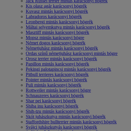
Jack Russel terrier mintás karácsonyi bögrék
Kis olasz agár karácsonyi bögrék
Kuvasz mintás karácsonyi bögrék
Labradoros karácsonyi bögrék
Leonbergi mintás karácsonyi bögrék
Máltai selyemkutya mintás karácsonyi bögrék
Masztiff mintás karácsonyi bögrék
Mopsz mintás karácsonyi bögre
Német dogos karácsonyi bögrék
Németjuhász mintás karácsonyi bögrék
Ordas színű németjuhász karácsonyi mintás bögre
Orosz terrier mintás karácsonyi bögrék
Papillon mintás karácsonyi bögrék
Pekingi palotapincsi mintás karácsonyi bögrék
Pitbull terrieres karácsonyi bögrék
Pointer mintás karácsonyi bögrék
Puli mintás karácsonyi bögrék
Rottweiler mintás karácsonyi bögre
Schnauzeres karácsonyi bögrék
Shar pei karácsonyi bögrék
Shiba inu karácsonyi bögrék
Shih-tzu mintás karácsonyi bögrék
Skót juhászkutya mintás karácsonyi bögrék
Staffordshire bullterrier mintás karácsonyi bögrék
Svájci juhászkutyás karácsonyi bögrék