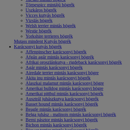
Törpespicc mintájú bögrék
Uszkáros bögrék
Vicces kutyás bögrék
Vizslás bögrék
Welsh terrier mintás bögrék
Westie bögrék
Yorkshire terrieres bögrék
Mutass mindent Kutyás bögrék
Karácsonyi kutyás bögrék
Affenpinscher karácsonyi bögrék
Afgán agár mintás karácsonyi bögrék
Afrikai oroszlánkutya - rigdeback karácsonyi bögrék
Agár mintás karácsonyi bögrék
Airedale terrier mintás karácsonyi bögre
Akita inu mintás karácsonyi bögrék
Alaszkai malamut mintás karácsonyi bögre
Amerikai bulldog mintás karácsonyi bögre
Amerikai pittbul mintás karácsonyi bögrék
Ausztrál juhászkutya karácsonyi bögrék
Basset hound mintás karácsonyi bögrék
Beagle mintás karácsonyi bögrék
Belga juhász - malinois mintás karácsonyi bögrék
Berni pásztor mintás karácsonyi bögrék
Bichon mintás karácsonyi bögrék