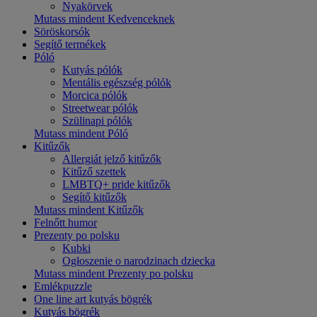
Nyakörvek
Mutass mindent Kedvenceknek
Söröskorsók
Segítő termékek
Póló
Kutyás pólók
Mentális egészség pólók
Morcica pólók
Streetwear pólók
Szülinapi pólók
Mutass mindent Póló
Kitűzők
Allergiát jelző kitűzők
Kitűző szettek
LMBTQ+ pride kitűzők
Segítő kitűzők
Mutass mindent Kitűzők
Felnőtt humor
Prezenty po polsku
Kubki
Ogłoszenie o narodzinach dziecka
Mutass mindent Prezenty po polsku
Emlékpuzzle
One line art kutyás bögrék
Kutyás bögrék