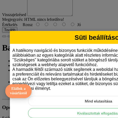
Visszajelzésed
Megjegyzés:
HTML nincs lefordítva!
Értékelés
Rossz
Jó
Tovább
Süti beállítás
Basenji bögre - vonalrajzos
A hatékony navigáció és bizonyos funkciók működéséne
alábbiakban az egyes kategóriák alatt részletes informáci
"Szükséges" kategóriába sorolt sütiket a böngésző tárol
Gyártó:
Tangerine Design
szükségesek a webhely alapvető funkcióihoz.
Model: basenji-bogre-vonalrajz
A harmadik féltől származó sütik segítenek a weboldal 
Elérhetőség: 10
a preferenciáit és releváns tartalmakat és hirdetéseket b
csak az Ön előzetes beleegyezésével tároljuk a böngész
3.290 Ft
engedélyezi vagy letiltja ezeket a sütiket, de bizonyos süt
böngészési élményt.
Elállok a
ÁFA nélkül: 2.591 Ft
vásárlástól
Mind elutasítása
Opciók
Kiválasztottak elfogadá
Saját szöveget szeretnél rá? Írd ide