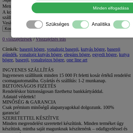
Mennyiség
Minden elfogadása
A kosár jelenlegi értékével még 15 000 Ft hiányzik az ingyenes
szállításhoz MPL csomagpontra vagy automatába.
Vasárnap van – hétfőn adjuk fel.
Szükséges
Analitika
Kosárba
0 visszajelzések
/
Visszajelzés írás
Címkék:
basenji bögre
,
vonalrajz basenji
,
kutyás bögre
,
basenji
ajándék
,
vonalrajz kutyás bögre
,
elegáns bögre
,
egyedi bögre
,
kutya
bögre
,
basenji
,
vonalrajzos bögre
,
one line art
INGYENES SZÁLLÍTÁS
Ingyenesen szállítunk minden 15 000 Ft feletti kosár értékű rendelést
csomagautomatába. Gyártás és szállítás: 1-2 munkanap.
BIZTONSÁGOS FIZETÉS
Rendeléskor biztonságosan fizethetsz bankkártyáddal.
Adataid védettek!
MINŐSÉG & GARANCIA
Csak prémium minőségű alapanyagokkal dolgozunk. 100%
garancia!
SZERETETTEL KÉSZÍTVE
Minden megrendelést szeretettel készítünk. Minden terméket úgy
készítünk, mintha saját magunknak készítenénk – odafigyeléssel és