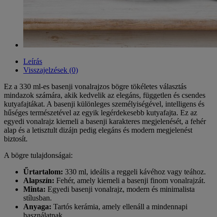
Leírás
Visszajelzések (0)
Ez a 330 ml-es basenji vonalrajzos bögre tökéletes választás
mindazok számára, akik kedvelik az elegáns, független és csendes
kutyafajtákat. A basenji különleges személyiségével, intelligens és
hűséges természetével az egyik legérdekesebb kutyafajta. Ez az
egyedi vonalrajz kiemeli a basenji karakteres megjelenését, a fehér
alap és a letisztult dizájn pedig elegáns és modern megjelenést
biztosít.
A bögre tulajdonságai:
Űrtartalom:
330 ml, ideális a reggeli kávéhoz vagy teához.
Alapszín:
Fehér, amely kiemeli a basenji finom vonalrajzát.
Minta:
Egyedi basenji vonalrajz, modern és minimalista
stílusban.
Anyaga:
Tartós kerámia, amely ellenáll a mindennapi
használatnak.