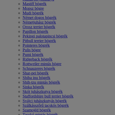
Mastiff bögrék
Mopsz bögre
Mudi bögrék
Német dogos bögrék
Németjuhász bögrék
Orosz terrier bögrék
Papillon bögrék
Pekingi palotapincsi bögrék
Pitbull terrier bögrék
Pointeres bögrék
Pulis bögre
Pumi bögrék
Ridgeback bögrék
Rottweiler mintás bögre
Schnauzeres bögrék
Shar-pei bögrék
Shiba inu bögrék
Shih-tzu mintás bögrék
Sinka bögrék
Skót juhászkutya bögrék
Staffordshire bull terrier bögrék
Svájci juhászkutyás bögrék
Szálkásszőrű tacskós bögrék
Szamojéd bögrék
Tacskó mintás bögrék