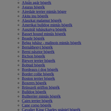
Afgán agár bögrék
Agaras bögrék
Airedale terrier mintás bögre
Akita inu bögrék
Alaszkai malamut bögrék
Amerikai bulldog mintás bögrék
Ausztrál juhászkutya bögrék
Basset hound mintás bögrék
Beagle bögrék
Belga juhász - malinois mintás bögrék
Bernáthegyi bögrék
Berni pásztor bögrék
Bichon bögrék
Biewer terrier bögrék
Bobtail bögrék
Bordeaux-i dog bögrék
Border collie bögrék
Boston terrier bögrék
Boxeres bögrék
Brüsszeli griffon bögrék
Bulldog bögrék
Bullterrier mintás bögrék
Cairn terrier bögrék
Cane corso bögrék
Cavalier King Charles spániel bögrék