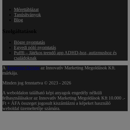
Mérettáblázat
Tanúsítványok
Blog
Szolgáltatások
Bögre nyomtatás
Egyedi póló nyomtatás
Pufffi – Játékos teendő app ADHD-hoz, autizmushoz és
családoknak
A
Tangerine Design
az Innovatív Marketing Megoldások Kft.
márkája.
Minden jog fenntartva © 2023 -
2026
A weboldalon található képi anyagok engedély nélküli
felhasználásakor az Innovatív Marketing Megoldások Kft 10.000 .-
Ft + ÁFA összeget jogosult kiszámlázni a képeket használó
weboldal üzemeltetője számára.