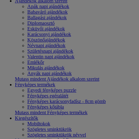
Ajándékok alkalom szerint
Apák napi ajándékok
Babaváró ajándékok
Ballagási ajándékok
Diplomaosztó
Esküvői ajándékok
Karácsonyi ajándékok
Köszönőajándékok
Névnapi ajándékok
Születésnapi ajándékok
Valentin napi ajándékok
Emlékőr
Mikulás ajándékok
Anyák napi ajándékok
Mutass mindent Ajándékok alkalom szerint
Fényképes termékek
Egyedi fényképes puzzle
Fényképes egéralátét
Fényképes karácsonyfadísz - 8cm gömb
Fényképes kőtábla
Mutass mindent Fényképes termékek
Kiegészítők
Mobiltokok
Szögletes sminktükrök
Szögletes sminktükrök névvel