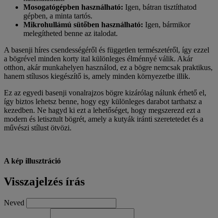
Mosogatógépben használható:
Igen, bátran tisztíthatod
gépben, a minta tartós.
Mikrohullámú sütőben használható:
Igen, bármikor
melegítheted benne az italodat.
A basenji híres csendességéről és független természetéről, így ezzel
a bögrével minden korty ital különleges élménnyé válik. Akár
otthon, akár munkahelyen használod, ez a bögre nemcsak praktikus,
hanem stílusos kiegészítő is, amely minden környezetbe illik.
Ez az egyedi basenji vonalrajzos bögre kizárólag nálunk érhető el,
így biztos lehetsz benne, hogy egy különleges darabot tarthatsz a
kezedben. Ne hagyd ki ezt a lehetőséget, hogy megszerezd ezt a
modern és letisztult bögrét, amely a kutyák iránti szeretetedet és a
művészi stílust ötvözi.
A kép illusztráció
Visszajelzés írás
Neved