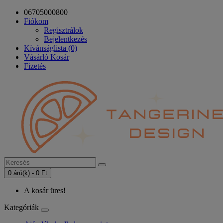
06705000800
Fiókom
Regisztrálok
Bejelentkezés
Kívánságlista (0)
Vásárló Kosár
Fizetés
0 árú(k) - 0 Ft
A kosár üres!
Kategóriák