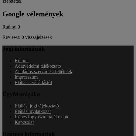
szeretettel.
Google vélemények
Rating: 0
Reviews: 0 visszajelzések
Jogi információk
Rólunk
Adatvédelmi tájékoztató
Általános szerződési feltételek
Impresszum
Elállás a vásárlástól
Ügyfélszolgálat
Elállási jogi tájékoztató
Elállási nyilatkozat
Képes fogyasztói tájékoztató
Kapcsolat
Hasznos információk