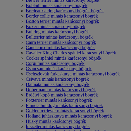
Biewer terrier mintás karácsonyi bögrék
Bobtail mintás karácsonyi bögrék
Bordeaux-i dog karácsonyi bögrék bögrék
Border collie mintás karácsonyi bögrék
Boston terrier mintás karácsonyi bögrék
Boxer mintás karácsonyi bögrék
Bulldog mintás karácsonyi bögrék
Bullterrier mintás karácsonyi bögrék
Cairn terrier mintás karácsonyi bögrék
Cane corso mintás karácsonyi bögrék
Cavalier King Charles spániel karácsonyi bögrék
Cocker spániel mintás karácsonyi bögrék
Corgi mintás karácsonyi bögrék
Csaucsau mintás karácsonyi bögrék
Csehszlovák farkaskutya mintás karácsonyi bögrék
Csivava mintás karácsonyi bögrék
Dalmata mintás karácsonyi bögrék
Dobermann mintás karácsonyi bögrék
Erdélyi kopó mintás karácsonyi bögrék
Foxterrier mintás karácsonyi bögrék
Francia bulldog mintás karácsonyi bögrék
Golden retriever mintás karácsonyi bögrék
Holland juhászkutya mintás karácsonyi bögrék
Husky mintás karácsonyi bögrék
Ír szetter mintás karácsonyi bögrék