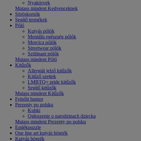
Nyakörvek
Mutass mindent Kedvenceknek
Söröskorsók
Segítő termékek
Póló
Kutyás pólók
Mentális egészség pólók
Morcica pólók
Streetwear pólók
Szülinapi pólók
Mutass mindent Póló
Kitűzők
Allergiát jelző kitűzők
Kitűző szettek
LMBTQ+ pride kitűzők
Segítő kitűzők
Mutass mindent Kitűzők
Felnőtt humor
Prezenty po polsku
Kubki
Ogłoszenie o narodzinach dziecka
Mutass mindent Prezenty po polsku
Emlékpuzzle
One line art kutyás bögrék
Kutyás bögrék