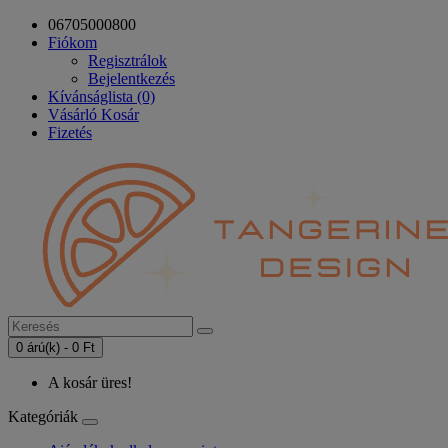
06705000800
Fiókom
Regisztrálok
Bejelentkezés
Kívánságlista (0)
Vásárló Kosár
Fizetés
0 árú(k) - 0 Ft
A kosár üres!
Kategóriák