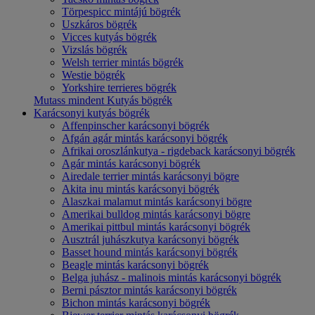
Törpespicc mintájú bögrék
Uszkáros bögrék
Vicces kutyás bögrék
Vizslás bögrék
Welsh terrier mintás bögrék
Westie bögrék
Yorkshire terrieres bögrék
Mutass mindent Kutyás bögrék
Karácsonyi kutyás bögrék
Affenpinscher karácsonyi bögrék
Afgán agár mintás karácsonyi bögrék
Afrikai oroszlánkutya - rigdeback karácsonyi bögrék
Agár mintás karácsonyi bögrék
Airedale terrier mintás karácsonyi bögre
Akita inu mintás karácsonyi bögrék
Alaszkai malamut mintás karácsonyi bögre
Amerikai bulldog mintás karácsonyi bögre
Amerikai pittbul mintás karácsonyi bögrék
Ausztrál juhászkutya karácsonyi bögrék
Basset hound mintás karácsonyi bögrék
Beagle mintás karácsonyi bögrék
Belga juhász - malinois mintás karácsonyi bögrék
Berni pásztor mintás karácsonyi bögrék
Bichon mintás karácsonyi bögrék