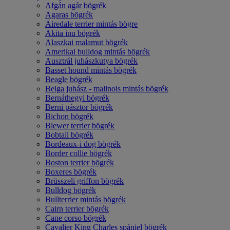
Afgán agár bögrék
Agaras bögrék
Airedale terrier mintás bögre
Akita inu bögrék
Alaszkai malamut bögrék
Amerikai bulldog mintás bögrék
Ausztrál juhászkutya bögrék
Basset hound mintás bögrék
Beagle bögrék
Belga juhász - malinois mintás bögrék
Bernáthegyi bögrék
Berni pásztor bögrék
Bichon bögrék
Biewer terrier bögrék
Bobtail bögrék
Bordeaux-i dog bögrék
Border collie bögrék
Boston terrier bögrék
Boxeres bögrék
Brüsszeli griffon bögrék
Bulldog bögrék
Bullterrier mintás bögrék
Cairn terrier bögrék
Cane corso bögrék
Cavalier King Charles spániel bögrék