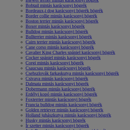
Biewer terrier mintás karácsonyi bögrék
Bobtail mintás karácsonyi bögrék
Bordeaux-i dog karácsonyi bögrék bögrék
Border collie mintás karácsonyi bögrék
Boston terrier mintás karácsonyi bögrék
Boxer mintás karácsonyi bögrék
Bulldog mintás karácsonyi bögrék
Bullterrier mintás karácsonyi bögrék
Cairn terrier mintás karácsonyi bögrék
Cane corso mintás karácsonyi bögrék
Cavalier King Charles spániel karácsonyi bögrék
Cocker spániel mintás karácsonyi bögrék
Corgi mintás karácsonyi bögrék
Csaucsau mintás karácsonyi bögrék
Csehszlovák farkaskutya mintás karácsonyi bögrék
Csivava mintás karácsonyi bögrék
Dalmata mintás karácsonyi bögrék
Dobermann mintás karácsonyi bögrék
Erdélyi kopó mintás karácsonyi bögrék
Foxterrier mintás karácsonyi bögrék
Francia bulldog mintás karácsonyi bögrék
Golden retriever mintás karácsonyi bögrék
Holland juhászkutya mintás karácsonyi bögrék
Husky mintás karácsonyi bögrék
Ír szetter mintás karácsonyi bögrék