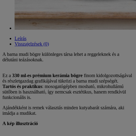
Leírás
Visszajelzések (0)
A barna mudi bögre különleges társa lehet a reggeleknek és a
délutáni teázásoknak.
Ez a
330 ml-es prémium kerámia bögre
finom kidolgozottságával
és részletgazdag grafikájával tükrözi a barna mudi szépségét.
Tartós és praktikus
: mosogatógépben mosható, mikrohullámú
sütőben is használható, így nemcsak esztétikus, hanem rendkívül
funkcionális is.
Ajándékként is remek választás minden kutyabarát számára, aki
imádja a mudikat.
A kép illusztráció