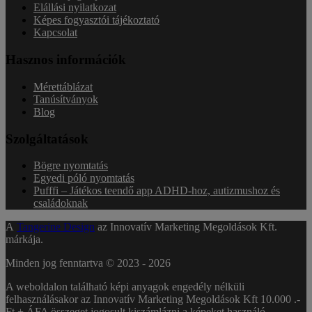
Elállási nyilatkozat
Képes fogyasztói tájékoztató
Kapcsolat
Hasznos információk
Mérettáblázat
Tanúsítványok
Blog
Szolgáltatások
Bögre nyomtatás
Egyedi póló nyomtatás
Pufffi – Játékos teendő app ADHD-hoz, autizmushoz és
családoknak
A
Tangerine Design
az Innovatív Marketing Megoldások Kft.
márkája.
Minden jog fenntartva © 2023 -
2026
A weboldalon található képi anyagok engedély nélküli
felhasználásakor az Innovatív Marketing Megoldások Kft 10.000 .-
Ft + ÁFA összeget jogosult kiszámlázni a képeket használó