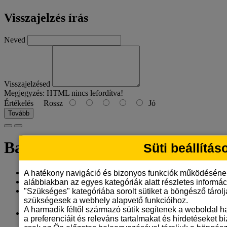
Visszajelzés írás
Neved
Visszajelzésed
Megjegyzés:
HTML nincs lefordítva!
Értékelés
Rossz
Jó
Tovább
Barna mudi bögre
Süti beállítás
Gyártó:
Tangerine Design
A hatékony navigáció és bizonyos funkciók működéséne
Model: barna-mudi-bogre-6
alábbiakban az egyes kategóriák alatt részletes informáci
Elérhetőség: 9
"Szükséges" kategóriába sorolt sütiket a böngésző tárol
szükségesek a webhely alapvető funkcióihoz.
A harmadik féltől származó sütik segítenek a weboldal 
3.290 Ft
a preferenciáit és releváns tartalmakat és hirdetéseket b