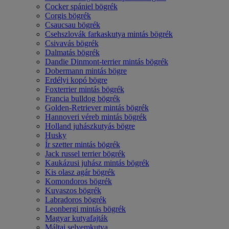
Cocker spániel bögrék
Corgis bögrék
Csaucsau bögrék
Csehszlovák farkaskutya mintás bögrék
Csivavás bögrék
Dalmatás bögrék
Dandie Dinmont-terrier mintás bögrék
Dobermann mintás bögre
Erdélyi kopó bögre
Foxterrier mintás bögrék
Francia bulldog bögrék
Golden-Retriever mintás bögrék
Hannoveri véreb mintás bögrék
Holland juhászkutyás bögre
Husky
Ír szetter mintás bögrék
Jack russel terrier bögrék
Kaukázusi juhász mintás bögrék
Kis olasz agár bögrék
Komondoros bögrék
Kuvaszos bögrék
Labradoros bögrék
Leonbergi mintás bögrék
Magyar kutyafajták
Máltai selyemkutya