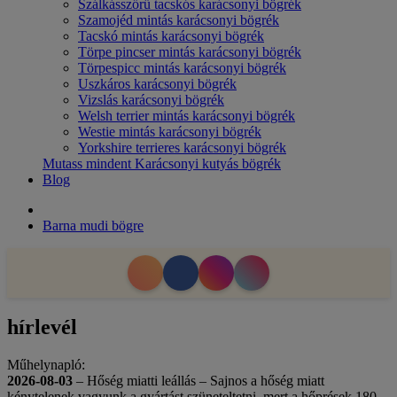
Szálkásszőrű tacskós karácsonyi bögrék
Szamojéd mintás karácsonyi bögrék
Tacskó mintás karácsonyi bögrék
Törpe pincser mintás karácsonyi bögrék
Törpespicc mintás karácsonyi bögrék
Uszkáros karácsonyi bögrék
Vizslás karácsonyi bögrék
Welsh terrier mintás karácsonyi bögrék
Westie mintás karácsonyi bögrék
Yorkshire terrieres karácsonyi bögrék
Mutass mindent Karácsonyi kutyás bögrék
Blog
Barna mudi bögre
hírlevél
Műhelynapló:
2026-08-03
– Hőség miatti leállás – Sajnos a hőség miatt
kénytelenek vagyunk a gyártást szüneteltetni, mert a hőprések 180