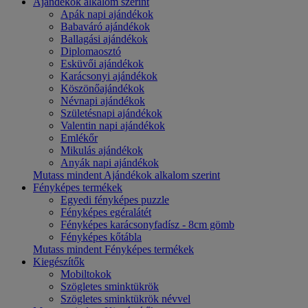
Ajándékok alkalom szerint
Apák napi ajándékok
Babaváró ajándékok
Ballagási ajándékok
Diplomaosztó
Esküvői ajándékok
Karácsonyi ajándékok
Köszönőajándékok
Névnapi ajándékok
Születésnapi ajándékok
Valentin napi ajándékok
Emlékőr
Mikulás ajándékok
Anyák napi ajándékok
Mutass mindent Ajándékok alkalom szerint
Fényképes termékek
Egyedi fényképes puzzle
Fényképes egéralátét
Fényképes karácsonyfadísz - 8cm gömb
Fényképes kőtábla
Mutass mindent Fényképes termékek
Kiegészítők
Mobiltokok
Szögletes sminktükrök
Szögletes sminktükrök névvel