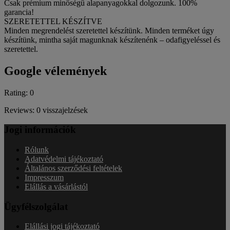
Csak prémium minőségű alapanyagokkal dolgozunk. 100%
garancia!
SZERETETTEL KÉSZÍTVE
Minden megrendelést szeretettel készítünk. Minden terméket úgy
készítünk, mintha saját magunknak készítenénk – odafigyeléssel és
szeretettel.
Google vélemények
Rating: 0
Reviews: 0 visszajelzések
Jogi információk
Rólunk
Adatvédelmi tájékoztató
Általános szerződési feltételek
Impresszum
Elállás a vásárlástól
Ügyfélszolgálat
Elállási jogi tájékoztató