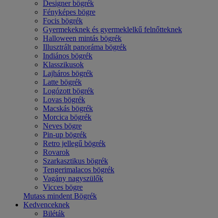
Designer bögrék
Fényképes bögre
Focis bögrék
Gyermekeknek és gyermeklelkű felnőtteknek
Halloween mintás bögrék
Illusztrált panoráma bögrék
Indiános bögrék
Klasszikusok
Lajháros bögrék
Latte bögrék
Logózott bögrék
Lovas bögrék
Macskás bögrék
Morcica bögrék
Neves bögre
Pin-up bögrék
Retro jellegű bögrék
Rovarok
Szarkasztikus bögrék
Tengerimalacos bögrék
Vagány nagyszülők
Vicces bögre
Mutass mindent Bögrék
Kedvenceknek
Biléták