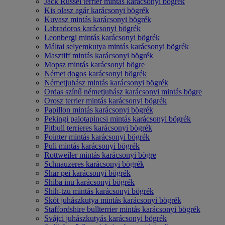
Jack Russel terrier mintás karácsonyi bögrék
Kis olasz agár karácsonyi bögrék
Kuvasz mintás karácsonyi bögrék
Labradoros karácsonyi bögrék
Leonbergi mintás karácsonyi bögrék
Máltai selyemkutya mintás karácsonyi bögrék
Masztiff mintás karácsonyi bögrék
Mopsz mintás karácsonyi bögre
Német dogos karácsonyi bögrék
Németjuhász mintás karácsonyi bögrék
Ordas színű németjuhász karácsonyi mintás bögre
Orosz terrier mintás karácsonyi bögrék
Papillon mintás karácsonyi bögrék
Pekingi palotapincsi mintás karácsonyi bögrék
Pitbull terrieres karácsonyi bögrék
Pointer mintás karácsonyi bögrék
Puli mintás karácsonyi bögrék
Rottweiler mintás karácsonyi bögre
Schnauzeres karácsonyi bögrék
Shar pei karácsonyi bögrék
Shiba inu karácsonyi bögrék
Shih-tzu mintás karácsonyi bögrék
Skót juhászkutya mintás karácsonyi bögrék
Staffordshire bullterrier mintás karácsonyi bögrék
Svájci juhászkutyás karácsonyi bögrék