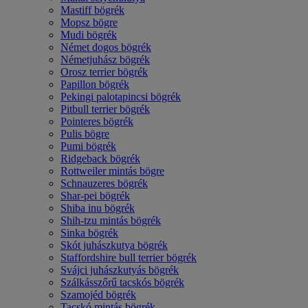
Mastiff bögrék
Mopsz bögre
Mudi bögrék
Német dogos bögrék
Németjuhász bögrék
Orosz terrier bögrék
Papillon bögrék
Pekingi palotapincsi bögrék
Pitbull terrier bögrék
Pointeres bögrék
Pulis bögre
Pumi bögrék
Ridgeback bögrék
Rottweiler mintás bögre
Schnauzeres bögrék
Shar-pei bögrék
Shiba inu bögrék
Shih-tzu mintás bögrék
Sinka bögrék
Skót juhászkutya bögrék
Staffordshire bull terrier bögrék
Svájci juhászkutyás bögrék
Szálkásszőrű tacskós bögrék
Szamojéd bögrék
Tacskó mintás bögrék