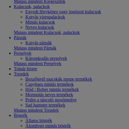
Mutass mindent Kiegészítők
Kulacsok, palackok
Egyedi fényképes vagy logózott kulacsok
Kutyás vizespalackok
Mintás kulacsok
Neves kulacsok
Mutass mindent Kulacsok, palackok
Párnák
Kutyás párnák
Mutass mindent Párnák
Perselyek
Káromkodás perselyek
Mutass mindent Perselyek
Trágár bögre
Trendek
Beszélgető macskák meme termékek
Capybara mintás termékek
Hód / Bober mintás termékek
Mormotás neves termékek
Pedro a táncoló mosómedve
Sad hamster termékek
Mutass mindent Trendek
Bögrék
Állatos bögrék
Álomfogó mintás bögrék