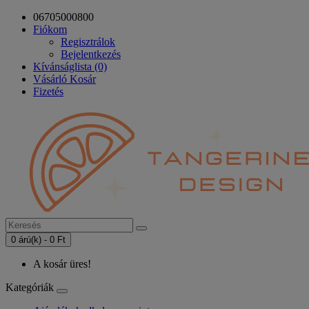
06705000800
Fiókom
Regisztrálok
Bejelentkezés
Kívánságlista (0)
Vásárló Kosár
Fizetés
0 árú(k) - 0 Ft
A kosár üres!
Kategóriák