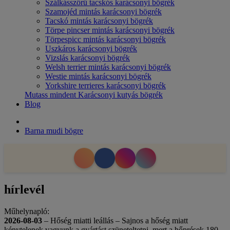
Szálkásszőrű tacskós karácsonyi bögrék
Szamojéd mintás karácsonyi bögrék
Tacskó mintás karácsonyi bögrék
Törpe pincser mintás karácsonyi bögrék
Törpespicc mintás karácsonyi bögrék
Uszkáros karácsonyi bögrék
Vizslás karácsonyi bögrék
Welsh terrier mintás karácsonyi bögrék
Westie mintás karácsonyi bögrék
Yorkshire terrieres karácsonyi bögrék
Mutass mindent Karácsonyi kutyás bögrék
Blog
Barna mudi bögre
hírlevél
Műhelynapló:
2026-08-03
– Hőség miatti leállás – Sajnos a hőség miatt
kénytelenek vagyunk a gyártást szüneteltetni, mert a hőprések 180