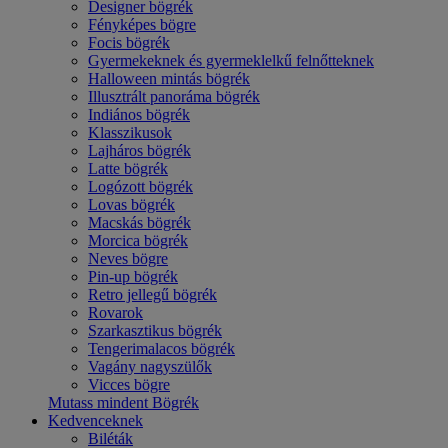
Designer bögrék
Fényképes bögre
Focis bögrék
Gyermekeknek és gyermeklelkű felnőtteknek
Halloween mintás bögrék
Illusztrált panoráma bögrék
Indiános bögrék
Klasszikusok
Lajháros bögrék
Latte bögrék
Logózott bögrék
Lovas bögrék
Macskás bögrék
Morcica bögrék
Neves bögre
Pin-up bögrék
Retro jellegű bögrék
Rovarok
Szarkasztikus bögrék
Tengerimalacos bögrék
Vagány nagyszülők
Vicces bögre
Mutass mindent Bögrék
Kedvenceknek
Biléták