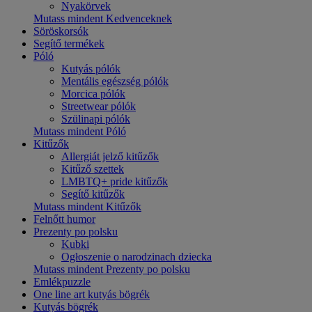
Nyakörvek
Mutass mindent Kedvenceknek
Söröskorsók
Segítő termékek
Póló
Kutyás pólók
Mentális egészség pólók
Morcica pólók
Streetwear pólók
Szülinapi pólók
Mutass mindent Póló
Kitűzők
Allergiát jelző kitűzők
Kitűző szettek
LMBTQ+ pride kitűzők
Segítő kitűzők
Mutass mindent Kitűzők
Felnőtt humor
Prezenty po polsku
Kubki
Ogłoszenie o narodzinach dziecka
Mutass mindent Prezenty po polsku
Emlékpuzzle
One line art kutyás bögrék
Kutyás bögrék