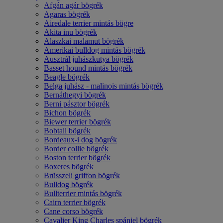
Afgán agár bögrék
Agaras bögrék
Airedale terrier mintás bögre
Akita inu bögrék
Alaszkai malamut bögrék
Amerikai bulldog mintás bögrék
Ausztrál juhászkutya bögrék
Basset hound mintás bögrék
Beagle bögrék
Belga juhász - malinois mintás bögrék
Bernáthegyi bögrék
Berni pásztor bögrék
Bichon bögrék
Biewer terrier bögrék
Bobtail bögrék
Bordeaux-i dog bögrék
Border collie bögrék
Boston terrier bögrék
Boxeres bögrék
Brüsszeli griffon bögrék
Bulldog bögrék
Bullterrier mintás bögrék
Cairn terrier bögrék
Cane corso bögrék
Cavalier King Charles spániel bögrék