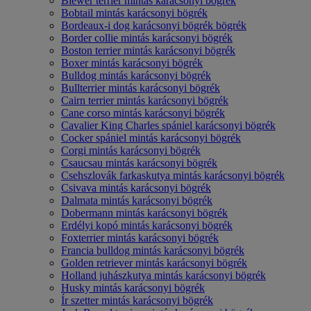
Biewer terrier mintás karácsonyi bögrék
Bobtail mintás karácsonyi bögrék
Bordeaux-i dog karácsonyi bögrék bögrék
Border collie mintás karácsonyi bögrék
Boston terrier mintás karácsonyi bögrék
Boxer mintás karácsonyi bögrék
Bulldog mintás karácsonyi bögrék
Bullterrier mintás karácsonyi bögrék
Cairn terrier mintás karácsonyi bögrék
Cane corso mintás karácsonyi bögrék
Cavalier King Charles spániel karácsonyi bögrék
Cocker spániel mintás karácsonyi bögrék
Corgi mintás karácsonyi bögrék
Csaucsau mintás karácsonyi bögrék
Csehszlovák farkaskutya mintás karácsonyi bögrék
Csivava mintás karácsonyi bögrék
Dalmata mintás karácsonyi bögrék
Dobermann mintás karácsonyi bögrék
Erdélyi kopó mintás karácsonyi bögrék
Foxterrier mintás karácsonyi bögrék
Francia bulldog mintás karácsonyi bögrék
Golden retriever mintás karácsonyi bögrék
Holland juhászkutya mintás karácsonyi bögrék
Husky mintás karácsonyi bögrék
Ír szetter mintás karácsonyi bögrék