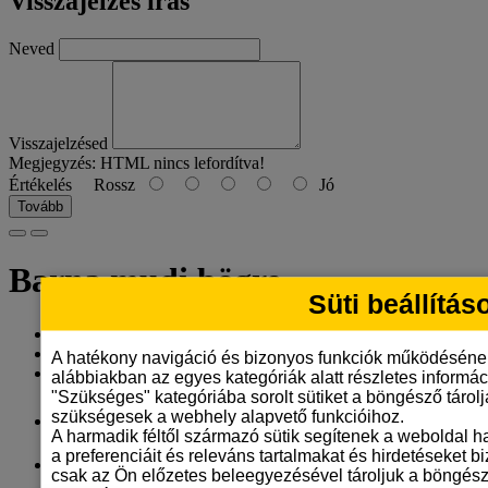
Visszajelzés írás
Neved
Visszajelzésed
Megjegyzés:
HTML nincs lefordítva!
Értékelés
Rossz
Jó
Tovább
Barna mudi bögre
Süti beállítás
Gyártó:
Tangerine Design
Model: barna-mudi-bogre-4
A hatékony navigáció és bizonyos funkciók működéséne
Elérhetőség: 9
alábbiakban az egyes kategóriák alatt részletes informáci
"Szükséges" kategóriába sorolt sütiket a böngésző tárol
3.290 Ft
szükségesek a webhely alapvető funkcióihoz.
A harmadik féltől származó sütik segítenek a weboldal 
a preferenciáit és releváns tartalmakat és hirdetéseket b
ÁFA nélkül: 2.591 Ft
csak az Ön előzetes beleegyezésével tároljuk a böngész