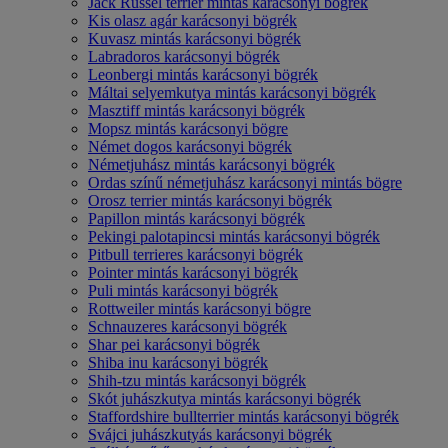
Jack Russel terrier mintás karácsonyi bögrék
Kis olasz agár karácsonyi bögrék
Kuvasz mintás karácsonyi bögrék
Labradoros karácsonyi bögrék
Leonbergi mintás karácsonyi bögrék
Máltai selyemkutya mintás karácsonyi bögrék
Masztiff mintás karácsonyi bögrék
Mopsz mintás karácsonyi bögre
Német dogos karácsonyi bögrék
Németjuhász mintás karácsonyi bögrék
Ordas színű németjuhász karácsonyi mintás bögre
Orosz terrier mintás karácsonyi bögrék
Papillon mintás karácsonyi bögrék
Pekingi palotapincsi mintás karácsonyi bögrék
Pitbull terrieres karácsonyi bögrék
Pointer mintás karácsonyi bögrék
Puli mintás karácsonyi bögrék
Rottweiler mintás karácsonyi bögre
Schnauzeres karácsonyi bögrék
Shar pei karácsonyi bögrék
Shiba inu karácsonyi bögrék
Shih-tzu mintás karácsonyi bögrék
Skót juhászkutya mintás karácsonyi bögrék
Staffordshire bullterrier mintás karácsonyi bögrék
Svájci juhászkutyás karácsonyi bögrék