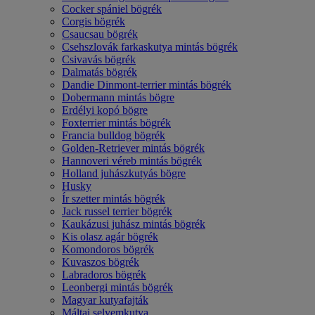
Cocker spániel bögrék
Corgis bögrék
Csaucsau bögrék
Csehszlovák farkaskutya mintás bögrék
Csivavás bögrék
Dalmatás bögrék
Dandie Dinmont-terrier mintás bögrék
Dobermann mintás bögre
Erdélyi kopó bögre
Foxterrier mintás bögrék
Francia bulldog bögrék
Golden-Retriever mintás bögrék
Hannoveri véreb mintás bögrék
Holland juhászkutyás bögre
Husky
Ír szetter mintás bögrék
Jack russel terrier bögrék
Kaukázusi juhász mintás bögrék
Kis olasz agár bögrék
Komondoros bögrék
Kuvaszos bögrék
Labradoros bögrék
Leonbergi mintás bögrék
Magyar kutyafajták
Máltai selyemkutya