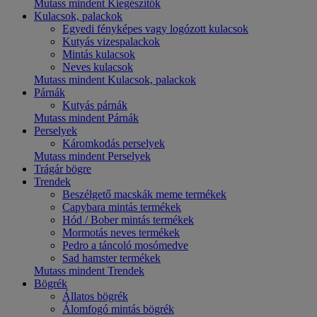
Mutass mindent Kiegészítők
Kulacsok, palackok
Egyedi fényképes vagy logózott kulacsok
Kutyás vizespalackok
Mintás kulacsok
Neves kulacsok
Mutass mindent Kulacsok, palackok
Párnák
Kutyás párnák
Mutass mindent Párnák
Perselyek
Káromkodás perselyek
Mutass mindent Perselyek
Trágár bögre
Trendek
Beszélgető macskák meme termékek
Capybara mintás termékek
Hód / Bober mintás termékek
Mormotás neves termékek
Pedro a táncoló mosómedve
Sad hamster termékek
Mutass mindent Trendek
Bögrék
Állatos bögrék
Álomfogó mintás bögrék