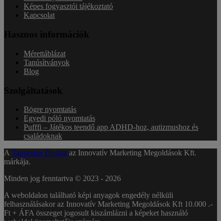
Képes fogyasztói tájékoztató
Kapcsolat
Hasznos információk
Mérettáblázat
Tanúsítványok
Blog
Szolgáltatások
Bögre nyomtatás
Egyedi póló nyomtatás
Pufffi – Játékos teendő app ADHD-hoz, autizmushoz és
családoknak
A
Tangerine Design
az Innovatív Marketing Megoldások Kft.
márkája.
Minden jog fenntartva © 2023 -
2026
A weboldalon található képi anyagok engedély nélküli
felhasználásakor az Innovatív Marketing Megoldások Kft 10.000 .-
Ft + ÁFA összeget jogosult kiszámlázni a képeket használó