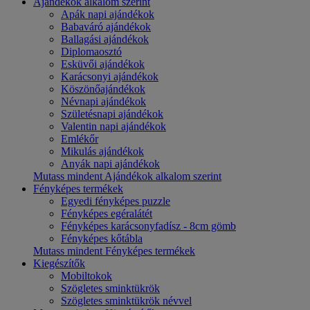
Ajándékok alkalom szerint
Apák napi ajándékok
Babaváró ajándékok
Ballagási ajándékok
Diplomaosztó
Esküvői ajándékok
Karácsonyi ajándékok
Köszönőajándékok
Névnapi ajándékok
Születésnapi ajándékok
Valentin napi ajándékok
Emlékőr
Mikulás ajándékok
Anyák napi ajándékok
Mutass mindent Ajándékok alkalom szerint
Fényképes termékek
Egyedi fényképes puzzle
Fényképes egéralátét
Fényképes karácsonyfadísz - 8cm gömb
Fényképes kőtábla
Mutass mindent Fényképes termékek
Kiegészítők
Mobiltokok
Szögletes sminktükrök
Szögletes sminktükrök névvel