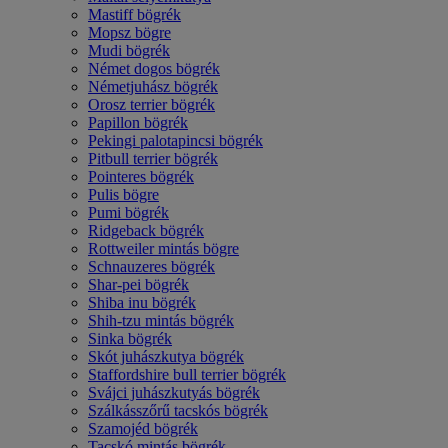
Mastiff bögrék
Mopsz bögre
Mudi bögrék
Német dogos bögrék
Németjuhász bögrék
Orosz terrier bögrék
Papillon bögrék
Pekingi palotapincsi bögrék
Pitbull terrier bögrék
Pointeres bögrék
Pulis bögre
Pumi bögrék
Ridgeback bögrék
Rottweiler mintás bögre
Schnauzeres bögrék
Shar-pei bögrék
Shiba inu bögrék
Shih-tzu mintás bögrék
Sinka bögrék
Skót juhászkutya bögrék
Staffordshire bull terrier bögrék
Svájci juhászkutyás bögrék
Szálkásszőrű tacskós bögrék
Szamojéd bögrék
Tacskó mintás bögrék