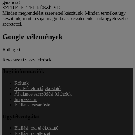
garancia!
SZERETETTEL KÉSZÍTVE
Minden megrendelést szeretettel készítünk. Minden terméket úgy
készítünk, mintha saját magunknak készítenénk – odafigyeléssel és
szeretettel.
Google vélemények
Rating: 0
Reviews: 0 visszajelzések
Jogi információk
Rólunk
Adatvédelmi tájékoztató
Általános szerződési feltételek
Impresszum
Elállás a vásárlástól
Ügyfélszolgálat
Elállási jogi tájékoztató
Elállási nyilatkozat