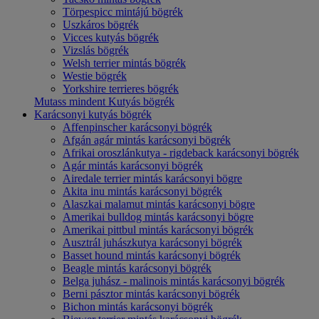
Törpespicc mintájú bögrék
Uszkáros bögrék
Vicces kutyás bögrék
Vizslás bögrék
Welsh terrier mintás bögrék
Westie bögrék
Yorkshire terrieres bögrék
Mutass mindent Kutyás bögrék
Karácsonyi kutyás bögrék
Affenpinscher karácsonyi bögrék
Afgán agár mintás karácsonyi bögrék
Afrikai oroszlánkutya - rigdeback karácsonyi bögrék
Agár mintás karácsonyi bögrék
Airedale terrier mintás karácsonyi bögre
Akita inu mintás karácsonyi bögrék
Alaszkai malamut mintás karácsonyi bögre
Amerikai bulldog mintás karácsonyi bögre
Amerikai pittbul mintás karácsonyi bögrék
Ausztrál juhászkutya karácsonyi bögrék
Basset hound mintás karácsonyi bögrék
Beagle mintás karácsonyi bögrék
Belga juhász - malinois mintás karácsonyi bögrék
Berni pásztor mintás karácsonyi bögrék
Bichon mintás karácsonyi bögrék