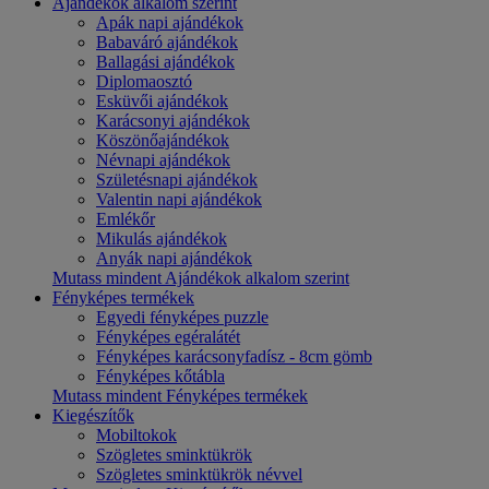
Ajándékok alkalom szerint
Apák napi ajándékok
Babaváró ajándékok
Ballagási ajándékok
Diplomaosztó
Esküvői ajándékok
Karácsonyi ajándékok
Köszönőajándékok
Névnapi ajándékok
Születésnapi ajándékok
Valentin napi ajándékok
Emlékőr
Mikulás ajándékok
Anyák napi ajándékok
Mutass mindent Ajándékok alkalom szerint
Fényképes termékek
Egyedi fényképes puzzle
Fényképes egéralátét
Fényképes karácsonyfadísz - 8cm gömb
Fényképes kőtábla
Mutass mindent Fényképes termékek
Kiegészítők
Mobiltokok
Szögletes sminktükrök
Szögletes sminktükrök névvel