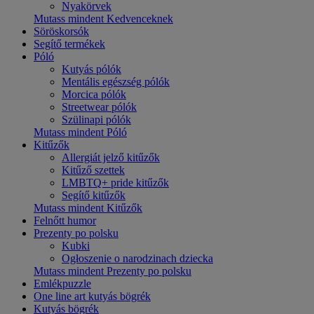
Nyakörvek
Mutass mindent Kedvenceknek
Söröskorsók
Segítő termékek
Póló
Kutyás pólók
Mentális egészség pólók
Morcica pólók
Streetwear pólók
Szülinapi pólók
Mutass mindent Póló
Kitűzők
Allergiát jelző kitűzők
Kitűző szettek
LMBTQ+ pride kitűzők
Segítő kitűzők
Mutass mindent Kitűzők
Felnőtt humor
Prezenty po polsku
Kubki
Ogłoszenie o narodzinach dziecka
Mutass mindent Prezenty po polsku
Emlékpuzzle
One line art kutyás bögrék
Kutyás bögrék