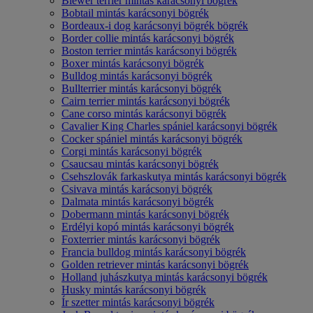
Biewer terrier mintás karácsonyi bögrék
Bobtail mintás karácsonyi bögrék
Bordeaux-i dog karácsonyi bögrék bögrék
Border collie mintás karácsonyi bögrék
Boston terrier mintás karácsonyi bögrék
Boxer mintás karácsonyi bögrék
Bulldog mintás karácsonyi bögrék
Bullterrier mintás karácsonyi bögrék
Cairn terrier mintás karácsonyi bögrék
Cane corso mintás karácsonyi bögrék
Cavalier King Charles spániel karácsonyi bögrék
Cocker spániel mintás karácsonyi bögrék
Corgi mintás karácsonyi bögrék
Csaucsau mintás karácsonyi bögrék
Csehszlovák farkaskutya mintás karácsonyi bögrék
Csivava mintás karácsonyi bögrék
Dalmata mintás karácsonyi bögrék
Dobermann mintás karácsonyi bögrék
Erdélyi kopó mintás karácsonyi bögrék
Foxterrier mintás karácsonyi bögrék
Francia bulldog mintás karácsonyi bögrék
Golden retriever mintás karácsonyi bögrék
Holland juhászkutya mintás karácsonyi bögrék
Husky mintás karácsonyi bögrék
Ír szetter mintás karácsonyi bögrék