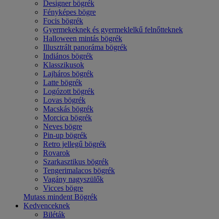
Designer bögrék
Fényképes bögre
Focis bögrék
Gyermekeknek és gyermeklelkű felnőtteknek
Halloween mintás bögrék
Illusztrált panoráma bögrék
Indiános bögrék
Klasszikusok
Lajháros bögrék
Latte bögrék
Logózott bögrék
Lovas bögrék
Macskás bögrék
Morcica bögrék
Neves bögre
Pin-up bögrék
Retro jellegű bögrék
Rovarok
Szarkasztikus bögrék
Tengerimalacos bögrék
Vagány nagyszülők
Vicces bögre
Mutass mindent Bögrék
Kedvenceknek
Biléták