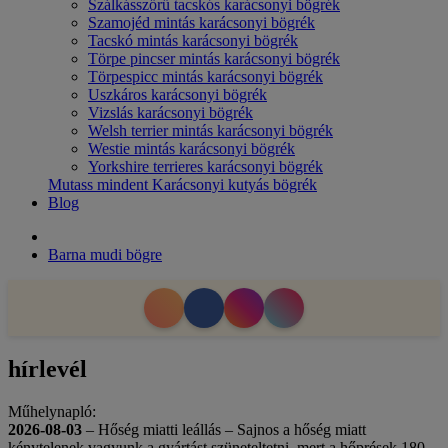
Szálkásszőrű tacskós karácsonyi bögrék
Szamojéd mintás karácsonyi bögrék
Tacskó mintás karácsonyi bögrék
Törpe pincser mintás karácsonyi bögrék
Törpespicc mintás karácsonyi bögrék
Uszkáros karácsonyi bögrék
Vizslás karácsonyi bögrék
Welsh terrier mintás karácsonyi bögrék
Westie mintás karácsonyi bögrék
Yorkshire terrieres karácsonyi bögrék
Mutass mindent Karácsonyi kutyás bögrék
Blog
Barna mudi bögre
hírlevél
Műhelynapló:
2026-08-03
– Hőség miatti leállás – Sajnos a hőség miatt
kénytelenek vagyunk a gyártást szüneteltetni, mert a hőprések 180