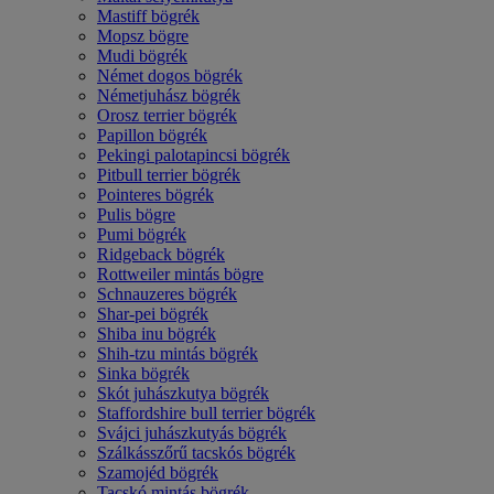
Mastiff bögrék
Mopsz bögre
Mudi bögrék
Német dogos bögrék
Németjuhász bögrék
Orosz terrier bögrék
Papillon bögrék
Pekingi palotapincsi bögrék
Pitbull terrier bögrék
Pointeres bögrék
Pulis bögre
Pumi bögrék
Ridgeback bögrék
Rottweiler mintás bögre
Schnauzeres bögrék
Shar-pei bögrék
Shiba inu bögrék
Shih-tzu mintás bögrék
Sinka bögrék
Skót juhászkutya bögrék
Staffordshire bull terrier bögrék
Svájci juhászkutyás bögrék
Szálkásszőrű tacskós bögrék
Szamojéd bögrék
Tacskó mintás bögrék