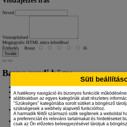
Visszajelzés írás
Neved
Visszajelzésed
Megjegyzés:
HTML nincs lefordítva!
Értékelés
Rossz
Jó
Tovább
Barna mudi bögre
Süti beállítás
Gyártó:
Tangerine Design
Model: barna-mudi-bogre-1
A hatékony navigáció és bizonyos funkciók működéséne
Elérhetőség: 9
alábbiakban az egyes kategóriák alatt részletes informáci
"Szükséges" kategóriába sorolt sütiket a böngésző tárol
3.290 Ft
szükségesek a webhely alapvető funkcióihoz.
A harmadik féltől származó sütik segítenek a weboldal 
a preferenciáit és releváns tartalmakat és hirdetéseket b
ÁFA nélkül: 2.591 Ft
csak az Ön előzetes beleegyezésével tároljuk a böngész