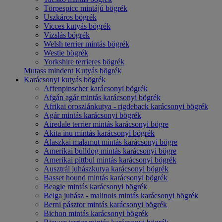
Törpespicc mintájú bögrék
Uszkáros bögrék
Vicces kutyás bögrék
Vizslás bögrék
Welsh terrier mintás bögrék
Westie bögrék
Yorkshire terrieres bögrék
Mutass mindent Kutyás bögrék
Karácsonyi kutyás bögrék
Affenpinscher karácsonyi bögrék
Afgán agár mintás karácsonyi bögrék
Afrikai oroszlánkutya - rigdeback karácsonyi bögrék
Agár mintás karácsonyi bögrék
Airedale terrier mintás karácsonyi bögre
Akita inu mintás karácsonyi bögrék
Alaszkai malamut mintás karácsonyi bögre
Amerikai bulldog mintás karácsonyi bögre
Amerikai pittbul mintás karácsonyi bögrék
Ausztrál juhászkutya karácsonyi bögrék
Basset hound mintás karácsonyi bögrék
Beagle mintás karácsonyi bögrék
Belga juhász - malinois mintás karácsonyi bögrék
Berni pásztor mintás karácsonyi bögrék
Bichon mintás karácsonyi bögrék