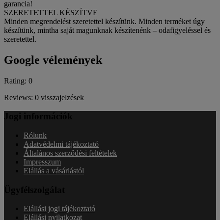
garancia!
SZERETETTEL KÉSZÍTVE
Minden megrendelést szeretettel készítünk. Minden terméket úgy
készítünk, mintha saját magunknak készítenénk – odafigyeléssel és
szeretettel.
Google vélemények
Rating: 0
Reviews: 0 visszajelzések
Jogi információk
Rólunk
Adatvédelmi tájékoztató
Általános szerződési feltételek
Impresszum
Elállás a vásárlástól
Ügyfélszolgálat
Elállási jogi tájékoztató
Elállási nyilatkozat