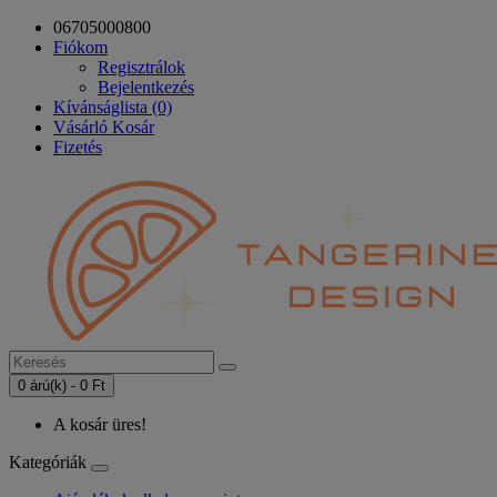
06705000800
Fiókom
Regisztrálok
Bejelentkezés
Kívánságlista (0)
Vásárló Kosár
Fizetés
0 árú(k) - 0 Ft
A kosár üres!
Kategóriák