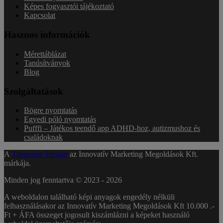
Képes fogyasztói tájékoztató
Kapcsolat
Hasznos információk
Mérettáblázat
Tanúsítványok
Blog
Szolgáltatások
Bögre nyomtatás
Egyedi póló nyomtatás
Pufffi – Játékos teendő app ADHD-hoz, autizmushoz és
családoknak
A
Tangerine Design
az Innovatív Marketing Megoldások Kft.
márkája.
Minden jog fenntartva © 2023 -
2026
A weboldalon található képi anyagok engedély nélküli
felhasználásakor az Innovatív Marketing Megoldások Kft 10.000 .-
Ft + ÁFA összeget jogosult kiszámlázni a képeket használó