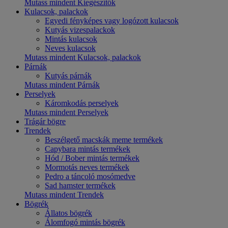
Mutass mindent Kiegészítők
Kulacsok, palackok
Egyedi fényképes vagy logózott kulacsok
Kutyás vizespalackok
Mintás kulacsok
Neves kulacsok
Mutass mindent Kulacsok, palackok
Párnák
Kutyás párnák
Mutass mindent Párnák
Perselyek
Káromkodás perselyek
Mutass mindent Perselyek
Trágár bögre
Trendek
Beszélgető macskák meme termékek
Capybara mintás termékek
Hód / Bober mintás termékek
Mormotás neves termékek
Pedro a táncoló mosómedve
Sad hamster termékek
Mutass mindent Trendek
Bögrék
Állatos bögrék
Álomfogó mintás bögrék