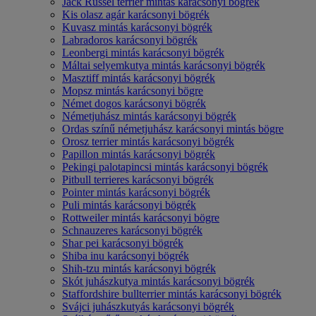
Jack Russel terrier mintás karácsonyi bögrék
Kis olasz agár karácsonyi bögrék
Kuvasz mintás karácsonyi bögrék
Labradoros karácsonyi bögrék
Leonbergi mintás karácsonyi bögrék
Máltai selyemkutya mintás karácsonyi bögrék
Masztiff mintás karácsonyi bögrék
Mopsz mintás karácsonyi bögre
Német dogos karácsonyi bögrék
Németjuhász mintás karácsonyi bögrék
Ordas színű németjuhász karácsonyi mintás bögre
Orosz terrier mintás karácsonyi bögrék
Papillon mintás karácsonyi bögrék
Pekingi palotapincsi mintás karácsonyi bögrék
Pitbull terrieres karácsonyi bögrék
Pointer mintás karácsonyi bögrék
Puli mintás karácsonyi bögrék
Rottweiler mintás karácsonyi bögre
Schnauzeres karácsonyi bögrék
Shar pei karácsonyi bögrék
Shiba inu karácsonyi bögrék
Shih-tzu mintás karácsonyi bögrék
Skót juhászkutya mintás karácsonyi bögrék
Staffordshire bullterrier mintás karácsonyi bögrék
Svájci juhászkutyás karácsonyi bögrék