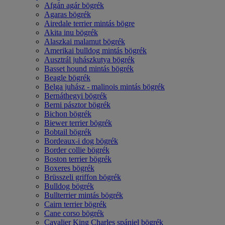
Afgán agár bögrék
Agaras bögrék
Airedale terrier mintás bögre
Akita inu bögrék
Alaszkai malamut bögrék
Amerikai bulldog mintás bögrék
Ausztrál juhászkutya bögrék
Basset hound mintás bögrék
Beagle bögrék
Belga juhász - malinois mintás bögrék
Bernáthegyi bögrék
Berni pásztor bögrék
Bichon bögrék
Biewer terrier bögrék
Bobtail bögrék
Bordeaux-i dog bögrék
Border collie bögrék
Boston terrier bögrék
Boxeres bögrék
Brüsszeli griffon bögrék
Bulldog bögrék
Bullterrier mintás bögrék
Cairn terrier bögrék
Cane corso bögrék
Cavalier King Charles spániel bögrék