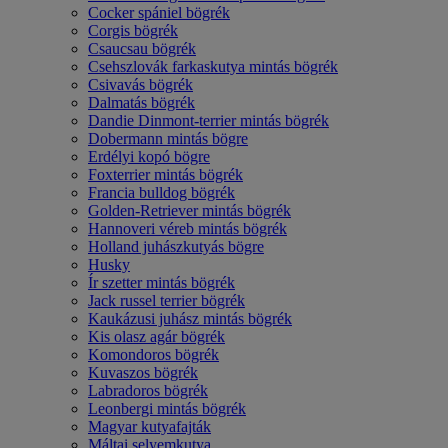
Cocker spániel bögrék
Corgis bögrék
Csaucsau bögrék
Csehszlovák farkaskutya mintás bögrék
Csivavás bögrék
Dalmatás bögrék
Dandie Dinmont-terrier mintás bögrék
Dobermann mintás bögre
Erdélyi kopó bögre
Foxterrier mintás bögrék
Francia bulldog bögrék
Golden-Retriever mintás bögrék
Hannoveri véreb mintás bögrék
Holland juhászkutyás bögre
Husky
Ír szetter mintás bögrék
Jack russel terrier bögrék
Kaukázusi juhász mintás bögrék
Kis olasz agár bögrék
Komondoros bögrék
Kuvaszos bögrék
Labradoros bögrék
Leonbergi mintás bögrék
Magyar kutyafajták
Máltai selyemkutya