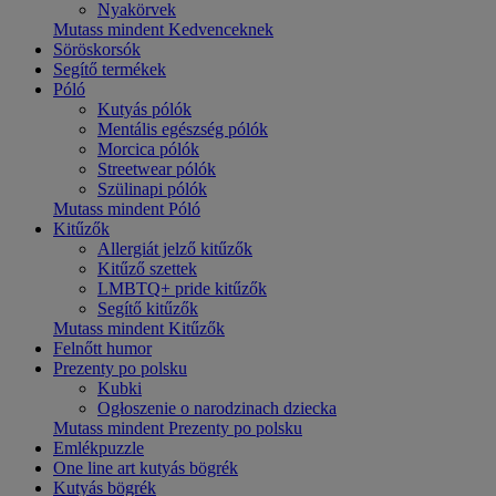
Nyakörvek
Mutass mindent Kedvenceknek
Söröskorsók
Segítő termékek
Póló
Kutyás pólók
Mentális egészség pólók
Morcica pólók
Streetwear pólók
Szülinapi pólók
Mutass mindent Póló
Kitűzők
Allergiát jelző kitűzők
Kitűző szettek
LMBTQ+ pride kitűzők
Segítő kitűzők
Mutass mindent Kitűzők
Felnőtt humor
Prezenty po polsku
Kubki
Ogłoszenie o narodzinach dziecka
Mutass mindent Prezenty po polsku
Emlékpuzzle
One line art kutyás bögrék
Kutyás bögrék