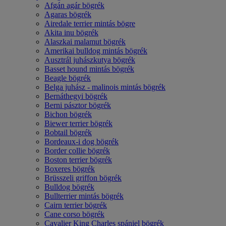
Afgán agár bögrék
Agaras bögrék
Airedale terrier mintás bögre
Akita inu bögrék
Alaszkai malamut bögrék
Amerikai bulldog mintás bögrék
Ausztrál juhászkutya bögrék
Basset hound mintás bögrék
Beagle bögrék
Belga juhász - malinois mintás bögrék
Bernáthegyi bögrék
Berni pásztor bögrék
Bichon bögrék
Biewer terrier bögrék
Bobtail bögrék
Bordeaux-i dog bögrék
Border collie bögrék
Boston terrier bögrék
Boxeres bögrék
Brüsszeli griffon bögrék
Bulldog bögrék
Bullterrier mintás bögrék
Cairn terrier bögrék
Cane corso bögrék
Cavalier King Charles spániel bögrék