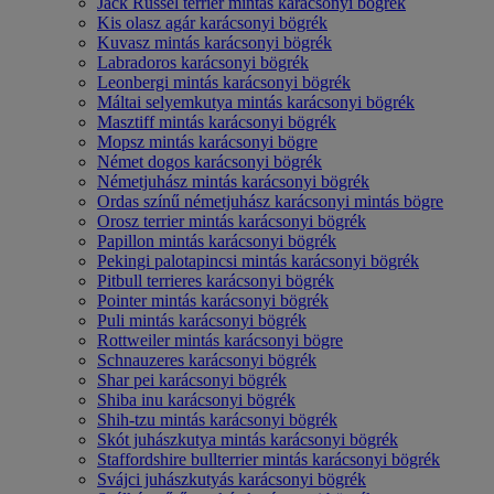
Jack Russel terrier mintás karácsonyi bögrék
Kis olasz agár karácsonyi bögrék
Kuvasz mintás karácsonyi bögrék
Labradoros karácsonyi bögrék
Leonbergi mintás karácsonyi bögrék
Máltai selyemkutya mintás karácsonyi bögrék
Masztiff mintás karácsonyi bögrék
Mopsz mintás karácsonyi bögre
Német dogos karácsonyi bögrék
Németjuhász mintás karácsonyi bögrék
Ordas színű németjuhász karácsonyi mintás bögre
Orosz terrier mintás karácsonyi bögrék
Papillon mintás karácsonyi bögrék
Pekingi palotapincsi mintás karácsonyi bögrék
Pitbull terrieres karácsonyi bögrék
Pointer mintás karácsonyi bögrék
Puli mintás karácsonyi bögrék
Rottweiler mintás karácsonyi bögre
Schnauzeres karácsonyi bögrék
Shar pei karácsonyi bögrék
Shiba inu karácsonyi bögrék
Shih-tzu mintás karácsonyi bögrék
Skót juhászkutya mintás karácsonyi bögrék
Staffordshire bullterrier mintás karácsonyi bögrék
Svájci juhászkutyás karácsonyi bögrék