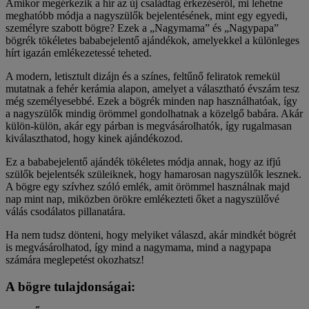
Amikor megérkezik a hír az új családtag érkezéséről, mi lehetne
meghatóbb módja a nagyszülők bejelentésének, mint egy egyedi,
személyre szabott bögre? Ezek a „Nagymama” és „Nagypapa”
bögrék tökéletes bababejelentő ajándékok, amelyekkel a különleges
hírt igazán emlékezetessé teheted.
A modern, letisztult dizájn és a színes, feltűnő feliratok remekül
mutatnak a fehér kerámia alapon, amelyet a választható évszám tesz
még személyesebbé. Ezek a bögrék minden nap használhatóak, így
a nagyszülők mindig örömmel gondolhatnak a közelgő babára. Akár
külön-külön, akár egy párban is megvásárolhatók, így rugalmasan
kiválaszthatod, hogy kinek ajándékozod.
Ez a bababejelentő ajándék tökéletes módja annak, hogy az ifjú
szülők bejelentsék szüleiknek, hogy hamarosan nagyszülők lesznek.
A bögre egy szívhez szóló emlék, amit örömmel használnak majd
nap mint nap, miközben örökre emlékezteti őket a nagyszülővé
válás csodálatos pillanatára.
Ha nem tudsz dönteni, hogy melyiket válaszd, akár mindkét bögrét
is megvásárolhatod, így mind a nagymama, mind a nagypapa
számára meglepetést okozhatsz!
A bögre tulajdonságai: