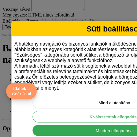
Visszajelzésed
Megjegyzés:
HTML nincs lefordítva!
Értékelés
Rossz
Jó
Süti beállítás
Tovább
A hatékony navigáció és bizonyos funkciók működéséne
Bababejelentő bögre
alábbiakban az egyes kategóriák alatt részletes informáci
"Szükséges" kategóriába sorolt sütiket a böngésző tárol
nagyszülőknek
szükségesek a webhely alapvető funkcióihoz.
A harmadik féltől származó sütik segítenek a weboldal 
a preferenciáit és releváns tartalmakat és hirdetéseket b
Gyártó:
Tangerine Design
csak az Ön előzetes beleegyezésével tároljuk a böngész
Model: bababejelento-ajandek-bogre-nagyszuloknek
engedélyezi vagy letiltja ezeket a sütiket, de bizonyos süt
Elérhetőség: 999
böngészési élményt.
Elállok a
vásárlástól
3.290 Ft
Mind elutasítása
ÁFA nélkül: 2.591 Ft
Kiválasztottak elfogadá
Opciók
Minden elfogadása