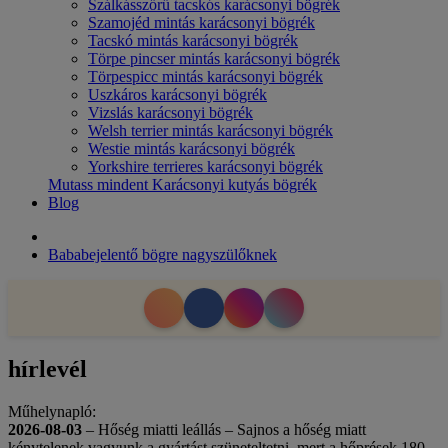
Szálkásszőrű tacskós karácsonyi bögrék
Szamojéd mintás karácsonyi bögrék
Tacskó mintás karácsonyi bögrék
Törpe pincser mintás karácsonyi bögrék
Törpespicc mintás karácsonyi bögrék
Uszkáros karácsonyi bögrék
Vizslás karácsonyi bögrék
Welsh terrier mintás karácsonyi bögrék
Westie mintás karácsonyi bögrék
Yorkshire terrieres karácsonyi bögrék
Mutass mindent Karácsonyi kutyás bögrék
Blog
Bababejelentő bögre nagyszülőknek
hírlevél
Műhelynapló:
2026-08-03
– Hőség miatti leállás – Sajnos a hőség miatt
kénytelenek vagyunk a gyártást szüneteltetni, mert a hőprések 180