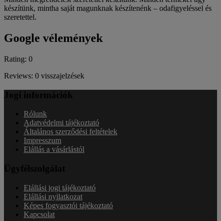
készítünk, mintha saját magunknak készítenénk – odafigyeléssel és
szeretettel.
Google vélemények
Rating: 0
Reviews: 0 visszajelzések
Jogi információk
Rólunk
Adatvédelmi tájékoztató
Általános szerződési feltételek
Impresszum
Elállás a vásárlástól
Ügyfélszolgálat
Elállási jogi tájékoztató
Elállási nyilatkozat
Képes fogyasztói tájékoztató
Kapcsolat