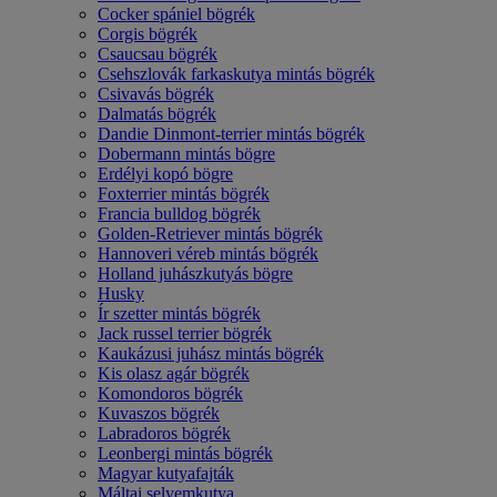
Cocker spániel bögrék
Corgis bögrék
Csaucsau bögrék
Csehszlovák farkaskutya mintás bögrék
Csivavás bögrék
Dalmatás bögrék
Dandie Dinmont-terrier mintás bögrék
Dobermann mintás bögre
Erdélyi kopó bögre
Foxterrier mintás bögrék
Francia bulldog bögrék
Golden-Retriever mintás bögrék
Hannoveri véreb mintás bögrék
Holland juhászkutyás bögre
Husky
Ír szetter mintás bögrék
Jack russel terrier bögrék
Kaukázusi juhász mintás bögrék
Kis olasz agár bögrék
Komondoros bögrék
Kuvaszos bögrék
Labradoros bögrék
Leonbergi mintás bögrék
Magyar kutyafajták
Máltai selyemkutya