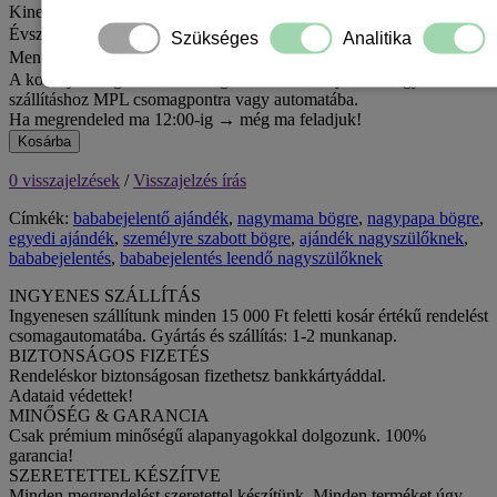
Kinek szeretnéd?
Évszám
Szükséges
Analitika
Mennyiség
A kosár jelenlegi értékével még 15 000 Ft hiányzik az ingyenes
szállításhoz MPL csomagpontra vagy automatába.
Ha megrendeled ma 12:00-ig → még ma feladjuk!
Kosárba
0 visszajelzések
/
Visszajelzés írás
Címkék:
bababejelentő ajándék
,
nagymama bögre
,
nagypapa bögre
,
egyedi ajándék
,
személyre szabott bögre
,
ajándék nagyszülőknek
,
bababejelentés
,
bababejelentés leendő nagyszülőknek
INGYENES SZÁLLÍTÁS
Ingyenesen szállítunk minden 15 000 Ft feletti kosár értékű rendelést
csomagautomatába. Gyártás és szállítás: 1-2 munkanap.
BIZTONSÁGOS FIZETÉS
Rendeléskor biztonságosan fizethetsz bankkártyáddal.
Adataid védettek!
MINŐSÉG & GARANCIA
Csak prémium minőségű alapanyagokkal dolgozunk. 100%
garancia!
SZERETETTEL KÉSZÍTVE
Minden megrendelést szeretettel készítünk. Minden terméket úgy