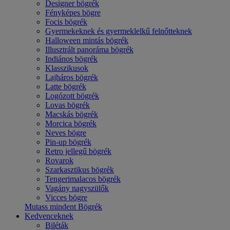
Designer bögrék
Fényképes bögre
Focis bögrék
Gyermekeknek és gyermeklelkű felnőtteknek
Halloween mintás bögrék
Illusztrált panoráma bögrék
Indiános bögrék
Klasszikusok
Lajháros bögrék
Latte bögrék
Logózott bögrék
Lovas bögrék
Macskás bögrék
Morcica bögrék
Neves bögre
Pin-up bögrék
Retro jellegű bögrék
Rovarok
Szarkasztikus bögrék
Tengerimalacos bögrék
Vagány nagyszülők
Vicces bögre
Mutass mindent Bögrék
Kedvenceknek
Biléták