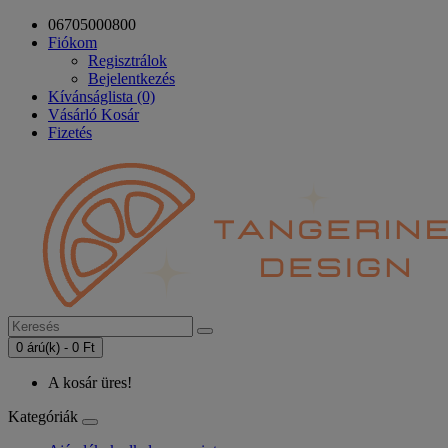
06705000800
Fiókom
Regisztrálok
Bejelentkezés
Kívánságlista (0)
Vásárló Kosár
Fizetés
0 árú(k) - 0 Ft
A kosár üres!
Kategóriák