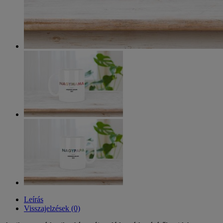
Leírás
Visszajelzések (0)