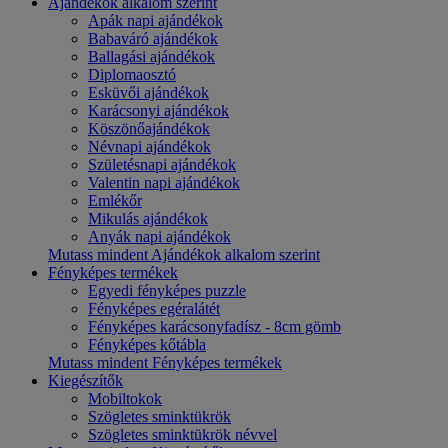
Ajándékok alkalom szerint
Apák napi ajándékok
Babaváró ajándékok
Ballagási ajándékok
Diplomaosztó
Esküvői ajándékok
Karácsonyi ajándékok
Köszönőajándékok
Névnapi ajándékok
Születésnapi ajándékok
Valentin napi ajándékok
Emlékőr
Mikulás ajándékok
Anyák napi ajándékok
Mutass mindent Ajándékok alkalom szerint
Fényképes termékek
Egyedi fényképes puzzle
Fényképes egéralátét
Fényképes karácsonyfadísz - 8cm gömb
Fényképes kőtábla
Mutass mindent Fényképes termékek
Kiegészítők
Mobiltokok
Szögletes sminktükrök
Szögletes sminktükrök névvel