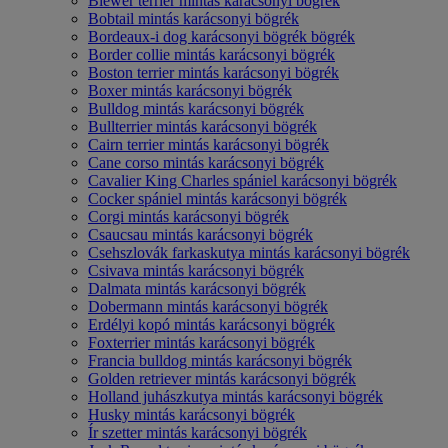
Biewer terrier mintás karácsonyi bögrék
Bobtail mintás karácsonyi bögrék
Bordeaux-i dog karácsonyi bögrék bögrék
Border collie mintás karácsonyi bögrék
Boston terrier mintás karácsonyi bögrék
Boxer mintás karácsonyi bögrék
Bulldog mintás karácsonyi bögrék
Bullterrier mintás karácsonyi bögrék
Cairn terrier mintás karácsonyi bögrék
Cane corso mintás karácsonyi bögrék
Cavalier King Charles spániel karácsonyi bögrék
Cocker spániel mintás karácsonyi bögrék
Corgi mintás karácsonyi bögrék
Csaucsau mintás karácsonyi bögrék
Csehszlovák farkaskutya mintás karácsonyi bögrék
Csivava mintás karácsonyi bögrék
Dalmata mintás karácsonyi bögrék
Dobermann mintás karácsonyi bögrék
Erdélyi kopó mintás karácsonyi bögrék
Foxterrier mintás karácsonyi bögrék
Francia bulldog mintás karácsonyi bögrék
Golden retriever mintás karácsonyi bögrék
Holland juhászkutya mintás karácsonyi bögrék
Husky mintás karácsonyi bögrék
Ír szetter mintás karácsonyi bögrék