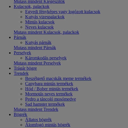
Mutass mindent Kiegészítők
Kulacsok, palackok
Egyedi fényképes vagy logózott kulacsok
Kutyás vizespalackok
Mintás kulacsok
Neves kulacsok
Mutass mindent Kulacsok, palackok
Párnák
Kutyás párnák
Mutass mindent Párnák
Perselyek
Káromkodás perselyek
Mutass mindent Perselyek
Trágár bögre
Trendek
Beszélgető macskák meme termékek
Capybara mintás termékek
Hód / Bober mintás termékek
Mormotás neves termékek
Pedro a táncoló mosómedve
Sad hamster termékek
Mutass mindent Trendek
Bögrék
Állatos bögrék
Álomfogó mintás bögrék