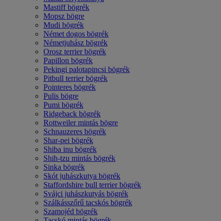
Mastiff bögrék
Mopsz bögre
Mudi bögrék
Német dogos bögrék
Németjuhász bögrék
Orosz terrier bögrék
Papillon bögrék
Pekingi palotapincsi bögrék
Pitbull terrier bögrék
Pointeres bögrék
Pulis bögre
Pumi bögrék
Ridgeback bögrék
Rottweiler mintás bögre
Schnauzeres bögrék
Shar-pei bögrék
Shiba inu bögrék
Shih-tzu mintás bögrék
Sinka bögrék
Skót juhászkutya bögrék
Staffordshire bull terrier bögrék
Svájci juhászkutyás bögrék
Szálkásszőrű tacskós bögrék
Szamojéd bögrék
Tacskó mintás bögrék