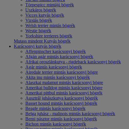
Törpespicc mintájú bögrék
Uszkáros bögrék
Vicces kutyás bögrék
Vizslás bögrék
Welsh terrier mintás bögrék
Westie bögrék
Yorkshire terrieres bögrék
Mutass mindent Kutyás bögrék
Karácsonyi kutyás bögrék
Affenpinscher karácsonyi bögrék
Afgán agár mintás karácsonyi bögrék
Afrikai oroszlánkutya - rigdeback karácsonyi bögrék
Agár mintás karácsonyi bögrék
Airedale terrier mintás karácsonyi bögre
Akita inu mintás karácsonyi bögrék
Alaszkai malamut mintás karácsonyi bögre
Amerikai bulldog mintás karácsonyi bögre
Amerikai pittbul mintás karácsonyi bögrék
Ausztrál juhászkutya karácsonyi bögrék
Basset hound mintás karácsonyi bögrék
Beagle mintás karácsonyi bögrék
Belga juhász - malinois mintás karácsonyi bögrék
Berni pásztor mintás karácsonyi bögrék
Bichon mintás karácsonyi bögrék