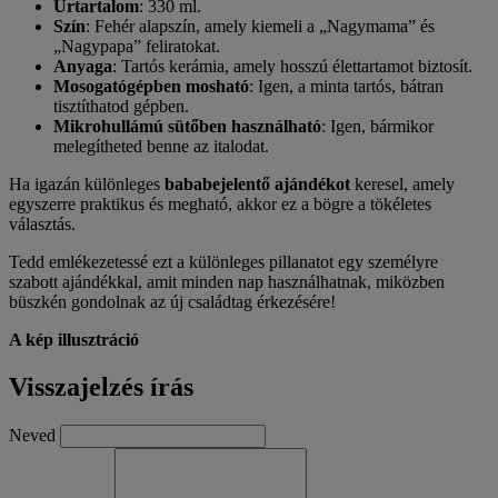
Űrtartalom
: 330 ml.
Szín
: Fehér alapszín, amely kiemeli a „Nagymama” és
„Nagypapa” feliratokat.
Anyaga
: Tartós kerámia, amely hosszú élettartamot biztosít.
Mosogatógépben mosható
: Igen, a minta tartós, bátran
tisztíthatod gépben.
Mikrohullámú sütőben használható
: Igen, bármikor
melegítheted benne az italodat.
Ha igazán különleges
bababejelentő ajándékot
keresel, amely
egyszerre praktikus és megható, akkor ez a bögre a tökéletes
választás.
Tedd emlékezetessé ezt a különleges pillanatot egy személyre
szabott ajándékkal, amit minden nap használhatnak, miközben
büszkén gondolnak az új családtag érkezésére!
A kép illusztráció
Visszajelzés írás
Neved