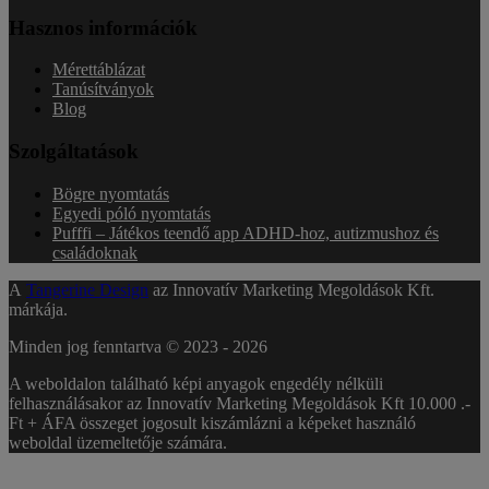
Hasznos információk
Mérettáblázat
Tanúsítványok
Blog
Szolgáltatások
Bögre nyomtatás
Egyedi póló nyomtatás
Pufffi – Játékos teendő app ADHD-hoz, autizmushoz és
családoknak
A
Tangerine Design
az Innovatív Marketing Megoldások Kft.
márkája.
Minden jog fenntartva © 2023 -
2026
A weboldalon található képi anyagok engedély nélküli
felhasználásakor az Innovatív Marketing Megoldások Kft 10.000 .-
Ft + ÁFA összeget jogosult kiszámlázni a képeket használó
weboldal üzemeltetője számára.