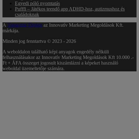
Egyedi póló nyomtatás
Pufffi – Játékos teendő app ADHD-hoz, autizmushoz és
családoknak
A
Tangerine Design
az Innovatív Marketing Megoldások Kft.
márkája.
Minden jog fenntartva © 2023 -
2026
A weboldalon található képi anyagok engedély nélküli
felhasználásakor az Innovatív Marketing Megoldások Kft 10.000 .-
Ft + ÁFA összeget jogosult kiszámlázni a képeket használó
weboldal üzemeltetője számára.