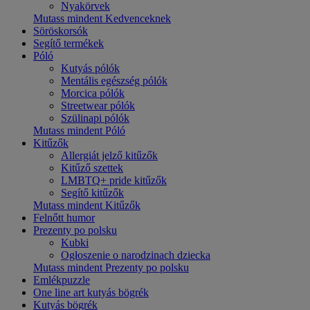
Nyakörvek
Mutass mindent Kedvenceknek
Söröskorsók
Segítő termékek
Póló
Kutyás pólók
Mentális egészség pólók
Morcica pólók
Streetwear pólók
Szülinapi pólók
Mutass mindent Póló
Kitűzők
Allergiát jelző kitűzők
Kitűző szettek
LMBTQ+ pride kitűzők
Segítő kitűzők
Mutass mindent Kitűzők
Felnőtt humor
Prezenty po polsku
Kubki
Ogłoszenie o narodzinach dziecka
Mutass mindent Prezenty po polsku
Emlékpuzzle
One line art kutyás bögrék
Kutyás bögrék