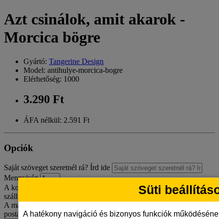
Azt csinálok, amit akarok -
Morcica bögre
Gyártó:
Tangerine Design
Model: antihulye-morcica-bogre
Elérhetőség: 1000
3.290 Ft
ÁFA nélkül: 2.591 Ft
Opciók
Saját szöveget szeretnél rá? Írd ide
Mennyiség
Süti beállítás
A kosár jelenlegi értékével még 15 000 Ft hiányzik az ingyenes
szállításhoz MPL csomagpontra vagy automatába.
A mai gyártásba már nem tudjuk beütemezni, ezért hétfőn
A hatékony navigáció és bizonyos funkciók működéséne
postázzuk.