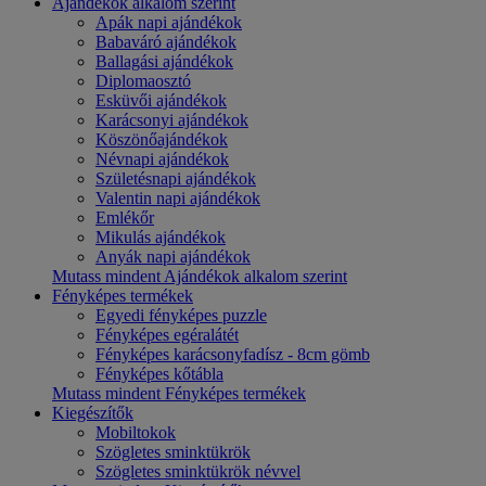
Ajándékok alkalom szerint
Apák napi ajándékok
Babaváró ajándékok
Ballagási ajándékok
Diplomaosztó
Esküvői ajándékok
Karácsonyi ajándékok
Köszönőajándékok
Névnapi ajándékok
Születésnapi ajándékok
Valentin napi ajándékok
Emlékőr
Mikulás ajándékok
Anyák napi ajándékok
Mutass mindent Ajándékok alkalom szerint
Fényképes termékek
Egyedi fényképes puzzle
Fényképes egéralátét
Fényképes karácsonyfadísz - 8cm gömb
Fényképes kőtábla
Mutass mindent Fényképes termékek
Kiegészítők
Mobiltokok
Szögletes sminktükrök
Szögletes sminktükrök névvel