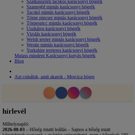
Szálkásszőrű tacskós karácsonyi bögrék
Szamojéd mintás karácsonyi bögrék
Tacskó mintás karácsonyi bögrék
Törpe pincser mintás karácsonyi bögrék
Törpespicc mintás karácsonyi bögrék
Uszkáros karácsonyi bögrék
Vizslás karácsonyi bögrék
Welsh terrier mintás karácsonyi bögrék
Westie mintás karácsonyi bögrék
Yorkshire terrieres karácsonyi bögrék
Mutass mindent Karácsonyi kutyás bögrék
Blog
Azt csinálok, amit akarok - Morcica bögre
hírlevél
Műhelynapló:
2026-08-03
– Hőség miatti leállás – Sajnos a hőség miatt
kénytelenek vagyunk a gyártást szüneteltetni, mert a hőprések 180