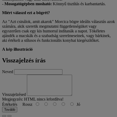
- Mosogatógépben mosható:
Könnyű tisztítás és karbantartás.
Miért válaszd ezt a bögrét?
Az "Azt csinálok, amit akarok" Morcica bögre ideális választás azok
számára, akik szeretik megmutatni függetlenségüket vagy
egyszerűen csak egy kis humorral indítanák a napot. Tökéletes
ajándék a macskák és a szabadság szerelmeseinek, vagy bárkinek,
aki értékeli a stílusos és funkcionális konyhai kiegészítőket.
A kép illusztráció
Visszajelzés írás
Neved
Visszajelzésed
Megjegyzés:
HTML nincs lefordítva!
Értékelés
Rossz
Jó
Tovább