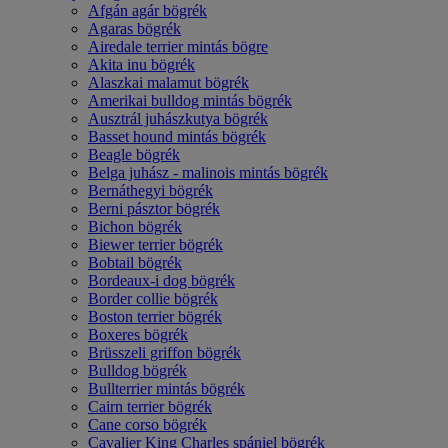
Afgán agár bögrék
Agaras bögrék
Airedale terrier mintás bögre
Akita inu bögrék
Alaszkai malamut bögrék
Amerikai bulldog mintás bögrék
Ausztrál juhászkutya bögrék
Basset hound mintás bögrék
Beagle bögrék
Belga juhász - malinois mintás bögrék
Bernáthegyi bögrék
Berni pásztor bögrék
Bichon bögrék
Biewer terrier bögrék
Bobtail bögrék
Bordeaux-i dog bögrék
Border collie bögrék
Boston terrier bögrék
Boxeres bögrék
Brüsszeli griffon bögrék
Bulldog bögrék
Bullterrier mintás bögrék
Cairn terrier bögrék
Cane corso bögrék
Cavalier King Charles spániel bögrék