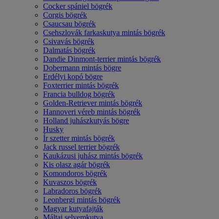
Cocker spániel bögrék
Corgis bögrék
Csaucsau bögrék
Csehszlovák farkaskutya mintás bögrék
Csivavás bögrék
Dalmatás bögrék
Dandie Dinmont-terrier mintás bögrék
Dobermann mintás bögre
Erdélyi kopó bögre
Foxterrier mintás bögrék
Francia bulldog bögrék
Golden-Retriever mintás bögrék
Hannoveri véreb mintás bögrék
Holland juhászkutyás bögre
Husky
Ír szetter mintás bögrék
Jack russel terrier bögrék
Kaukázusi juhász mintás bögrék
Kis olasz agár bögrék
Komondoros bögrék
Kuvaszos bögrék
Labradoros bögrék
Leonbergi mintás bögrék
Magyar kutyafajták
Máltai selyemkutya