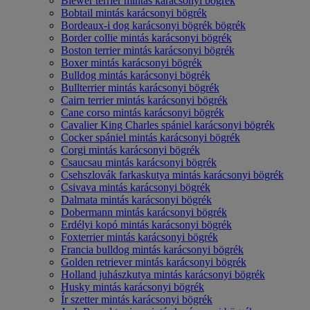
Biewer terrier mintás karácsonyi bögrék
Bobtail mintás karácsonyi bögrék
Bordeaux-i dog karácsonyi bögrék bögrék
Border collie mintás karácsonyi bögrék
Boston terrier mintás karácsonyi bögrék
Boxer mintás karácsonyi bögrék
Bulldog mintás karácsonyi bögrék
Bullterrier mintás karácsonyi bögrék
Cairn terrier mintás karácsonyi bögrék
Cane corso mintás karácsonyi bögrék
Cavalier King Charles spániel karácsonyi bögrék
Cocker spániel mintás karácsonyi bögrék
Corgi mintás karácsonyi bögrék
Csaucsau mintás karácsonyi bögrék
Csehszlovák farkaskutya mintás karácsonyi bögrék
Csivava mintás karácsonyi bögrék
Dalmata mintás karácsonyi bögrék
Dobermann mintás karácsonyi bögrék
Erdélyi kopó mintás karácsonyi bögrék
Foxterrier mintás karácsonyi bögrék
Francia bulldog mintás karácsonyi bögrék
Golden retriever mintás karácsonyi bögrék
Holland juhászkutya mintás karácsonyi bögrék
Husky mintás karácsonyi bögrék
Ír szetter mintás karácsonyi bögrék