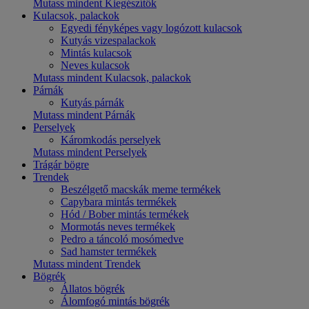
Mutass mindent Kiegészítők
Kulacsok, palackok
Egyedi fényképes vagy logózott kulacsok
Kutyás vizespalackok
Mintás kulacsok
Neves kulacsok
Mutass mindent Kulacsok, palackok
Párnák
Kutyás párnák
Mutass mindent Párnák
Perselyek
Káromkodás perselyek
Mutass mindent Perselyek
Trágár bögre
Trendek
Beszélgető macskák meme termékek
Capybara mintás termékek
Hód / Bober mintás termékek
Mormotás neves termékek
Pedro a táncoló mosómedve
Sad hamster termékek
Mutass mindent Trendek
Bögrék
Állatos bögrék
Álomfogó mintás bögrék