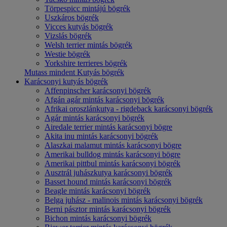
Törpespicc mintájú bögrék
Uszkáros bögrék
Vicces kutyás bögrék
Vizslás bögrék
Welsh terrier mintás bögrék
Westie bögrék
Yorkshire terrieres bögrék
Mutass mindent Kutyás bögrék
Karácsonyi kutyás bögrék
Affenpinscher karácsonyi bögrék
Afgán agár mintás karácsonyi bögrék
Afrikai oroszlánkutya - rigdeback karácsonyi bögrék
Agár mintás karácsonyi bögrék
Airedale terrier mintás karácsonyi bögre
Akita inu mintás karácsonyi bögrék
Alaszkai malamut mintás karácsonyi bögre
Amerikai bulldog mintás karácsonyi bögre
Amerikai pittbul mintás karácsonyi bögrék
Ausztrál juhászkutya karácsonyi bögrék
Basset hound mintás karácsonyi bögrék
Beagle mintás karácsonyi bögrék
Belga juhász - malinois mintás karácsonyi bögrék
Berni pásztor mintás karácsonyi bögrék
Bichon mintás karácsonyi bögrék