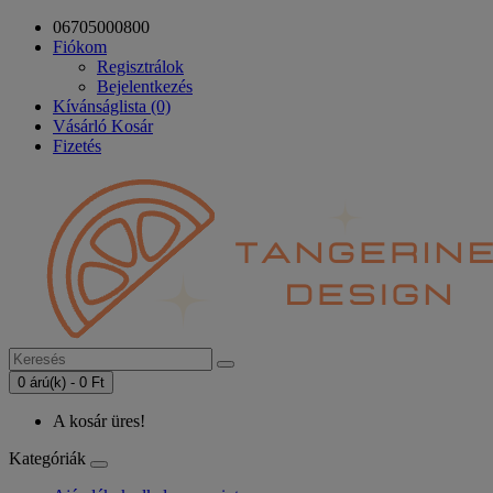
06705000800
Fiókom
Regisztrálok
Bejelentkezés
Kívánságlista (0)
Vásárló Kosár
Fizetés
0 árú(k) - 0 Ft
A kosár üres!
Kategóriák