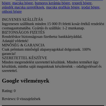
bögre
,
macska bögre
,
humoros kerámia bögre
,
reggeli bögre
,
ajándék macska szeretőknek
,
macska grafikás bögre
,
irodai bögre
,
otthoni bögre
INGYENES SZÁLLÍTÁS
Ingyenesen szállítunk minden 15 000 Ft feletti kosár értékű rendelést
csomagautomatába. Gyártás és szállítás: 1-2 munkanap.
BIZTONSÁGOS FIZETÉS
Rendeléskor biztonságosan fizethetsz bankkártyáddal.
Adataid védettek!
MINŐSÉG & GARANCIA
Csak prémium minőségű alapanyagokkal dolgozunk. 100%
garancia!
SZERETETTEL KÉSZÍTVE
Minden megrendelést szeretettel készítünk. Minden terméket úgy
készítünk, mintha saját magunknak készítenénk – odafigyeléssel és
szeretettel.
Google vélemények
Rating: 0
Reviews: 0 visszajelzések