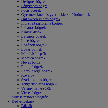
Designer bögrék
Fényképes bögre
Focis bögrék
Gyermekeknek és gyermeklelkű felnőtteknek
Halloween mintás bögrék
Illusztrált panoráma bögrék
Indiános bögrék
Klasszikusok
Lajháros bögrék
Latte bögrék
Logózott bögrék
Lovas bögrék
Macskás bögrék
Morcica bögrék
Neves bögre
Pin-up bögrék
Retro jellegű bögrék
Rovarok
Szarkasztikus bögrék
Tengerimalacos bögrék
Vagány nagyszülők
Vicces bögre
Mutass mindent Bögrék
Kedvenceknek
Biléták