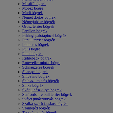
Mastiff bögrék
Mopsz bögre
Mudi bögrék
Német dogos bögrék
Németjuhász bögrék
Orosz terrier bögrék
Papillon bögrék
Pekingi palotapincsi bögrék
Pitbull terrier bögrék
Pointeres bögrék
Pulis bögre
Pumi bögrék
Ridgeback bögrék
Rottweiler mintás bögre
Schnauzeres bögrék
Shar-pei bögrék
Shiba inu bögrék
Shih-tzu mintás bögrék
Sinka bögrék
Skót juhászkutya bögrék
Staffordshire bull terrier bögrék
Svájci juhászkutyás bögrék
Szálkásszőrű tacskós bögrék
Szamojéd bögrék
Tacskó mintás bögrék