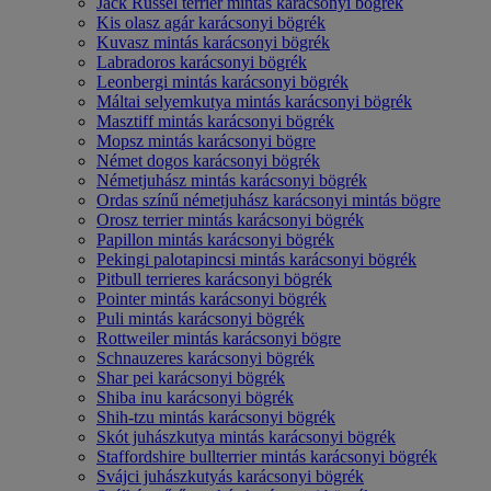
Jack Russel terrier mintás karácsonyi bögrék
Kis olasz agár karácsonyi bögrék
Kuvasz mintás karácsonyi bögrék
Labradoros karácsonyi bögrék
Leonbergi mintás karácsonyi bögrék
Máltai selyemkutya mintás karácsonyi bögrék
Masztiff mintás karácsonyi bögrék
Mopsz mintás karácsonyi bögre
Német dogos karácsonyi bögrék
Németjuhász mintás karácsonyi bögrék
Ordas színű németjuhász karácsonyi mintás bögre
Orosz terrier mintás karácsonyi bögrék
Papillon mintás karácsonyi bögrék
Pekingi palotapincsi mintás karácsonyi bögrék
Pitbull terrieres karácsonyi bögrék
Pointer mintás karácsonyi bögrék
Puli mintás karácsonyi bögrék
Rottweiler mintás karácsonyi bögre
Schnauzeres karácsonyi bögrék
Shar pei karácsonyi bögrék
Shiba inu karácsonyi bögrék
Shih-tzu mintás karácsonyi bögrék
Skót juhászkutya mintás karácsonyi bögrék
Staffordshire bullterrier mintás karácsonyi bögrék
Svájci juhászkutyás karácsonyi bögrék