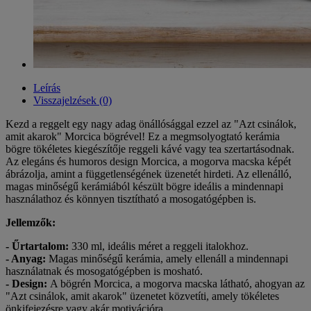
Leírás
Visszajelzések (0)
Kezd a reggelt egy nagy adag önállósággal ezzel az "Azt csinálok,
amit akarok" Morcica bögrével! Ez a megmsolyogtató kerámia
bögre tökéletes kiegészítője reggeli kávé vagy tea szertartásodnak.
Az elegáns és humoros design Morcica, a mogorva macska képét
ábrázolja, amint a függetlenségének üzenetét hirdeti. Az ellenálló,
magas minőségű kerámiából készült bögre ideális a mindennapi
használathoz és könnyen tisztítható a mosogatógépben is.
Jellemzők:
- Űrtartalom:
330 ml, ideális méret a reggeli italokhoz.
- Anyag:
Magas minőségű kerámia, amely ellenáll a mindennapi
használatnak és mosogatógépben is mosható.
- Design:
A bögrén Morcica, a mogorva macska látható, ahogyan az
"Azt csinálok, amit akarok" üzenetet közvetíti, amely tökéletes
önkifejezésre vagy akár motivációra.