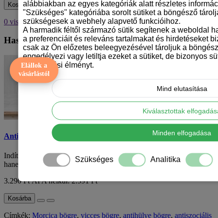
alábbiakban az egyes kategóriák alatt részletes informáci
Kosárba
"Szükséges" kategóriába sorolt sütiket a böngésző tárol
szükségesek a webhely alapvető funkcióihoz.
0 visszajelzések
/
Visszajelzés írás
A harmadik féltől származó sütik segítenek a weboldal 
a preferenciáit és releváns tartalmakat és hirdetéseket b
Hasonló Termékek
csak az Ön előzetes beleegyezésével tároljuk a böngész
engedélyezi vagy letiltja ezeket a sütiket, de bizonyos süt
böngészési élményt.
Elállok a
vásárlástól
Mind elutasítása
Kiválasztottak elfogadá
Minden elfogadása
Antihülye - Morcica bögre
Indítsd a napod egy mosollyal ezzel a "Nem antiszociális vagyok,
Szükséges
Analitika
hanem antihülye" feliratos Morcica ..
3.290 Ft
ÁFA nélkül: 2.591 Ft
Kosárba
Címkék:
Morcica bögre
,
vicces bögre
,
antihülye bögre
,
antiszociális