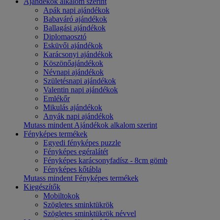
Ajándékok alkalom szerint
Apák napi ajándékok
Babaváró ajándékok
Ballagási ajándékok
Diplomaosztó
Esküvői ajándékok
Karácsonyi ajándékok
Köszönőajándékok
Névnapi ajándékok
Születésnapi ajándékok
Valentin napi ajándékok
Emlékőr
Mikulás ajándékok
Anyák napi ajándékok
Mutass mindent Ajándékok alkalom szerint
Fényképes termékek
Egyedi fényképes puzzle
Fényképes egéralátét
Fényképes karácsonyfadísz - 8cm gömb
Fényképes kőtábla
Mutass mindent Fényképes termékek
Kiegészítők
Mobiltokok
Szögletes sminktükrök
Szögletes sminktükrök névvel