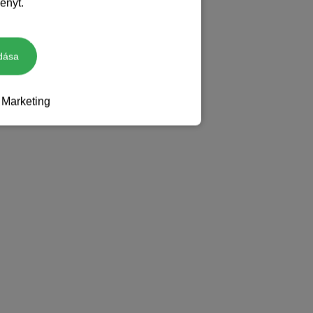
ényt.
dása
Marketing