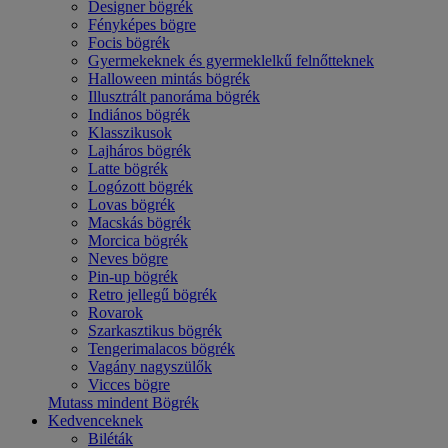
Designer bögrék
Fényképes bögre
Focis bögrék
Gyermekeknek és gyermeklelkű felnőtteknek
Halloween mintás bögrék
Illusztrált panoráma bögrék
Indiános bögrék
Klasszikusok
Lajháros bögrék
Latte bögrék
Logózott bögrék
Lovas bögrék
Macskás bögrék
Morcica bögrék
Neves bögre
Pin-up bögrék
Retro jellegű bögrék
Rovarok
Szarkasztikus bögrék
Tengerimalacos bögrék
Vagány nagyszülők
Vicces bögre
Mutass mindent Bögrék
Kedvenceknek
Biléták