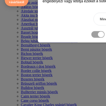
engedélyezi vagy letiltja ezeket a süt
vásárlástól
Afgán agár bögrék
Agaras bögrék
Airedale terrier mintás bögre
Akita inu bögrék
Mind
Alaszkai malamut bögrék
Amerikai bulldog mintás bögrék
Ausztrál juhászkutya bögrék
Basset hound mintás bögrék
Beagle bögrék
Belga juhász - malinois mintás bögrék
Bernáthegyi bögrék
Berni pásztor bögrék
Bichon bögrék
Biewer terrier bögrék
Bobtail bögrék
Bordeaux-i dog bögrék
Border collie bögrék
Boston terrier bögrék
Boxeres bögrék
Brüsszeli griffon bögrék
Bulldog bögrék
Bullterrier mintás bögrék
Cairn terrier bögrék
Cane corso bögrék
Cavalier King Charles spániel bögrék