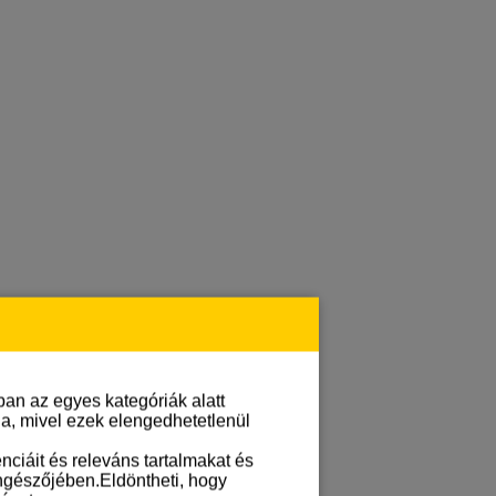
an az egyes kategóriák alatt
lja, mivel ezek elengedhetetlenül
ciáit és releváns tartalmakat és
öngészőjében.Eldöntheti, hogy