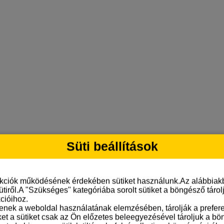
Süti beállítások
nkciók működésének érdekében sütiket használunk.Az alábbiakb
ütiről.A "Szükséges" kategóriába sorolt sütiket a böngésző táro
cióihoz.
tenek a weboldal használatának elemzésében, tárolják a preferen
ket a sütiket csak az Ön előzetes beleegyezésével tároljuk a b