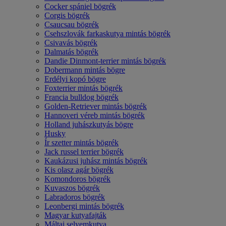
Cocker spániel bögrék
Corgis bögrék
Csaucsau bögrék
Csehszlovák farkaskutya mintás bögrék
Csivavás bögrék
Dalmatás bögrék
Dandie Dinmont-terrier mintás bögrék
Dobermann mintás bögre
Erdélyi kopó bögre
Foxterrier mintás bögrék
Francia bulldog bögrék
Golden-Retriever mintás bögrék
Hannoveri véreb mintás bögrék
Holland juhászkutyás bögre
Husky
Ír szetter mintás bögrék
Jack russel terrier bögrék
Kaukázusi juhász mintás bögrék
Kis olasz agár bögrék
Komondoros bögrék
Kuvaszos bögrék
Labradoros bögrék
Leonbergi mintás bögrék
Magyar kutyafajták
Máltai selyemkutya