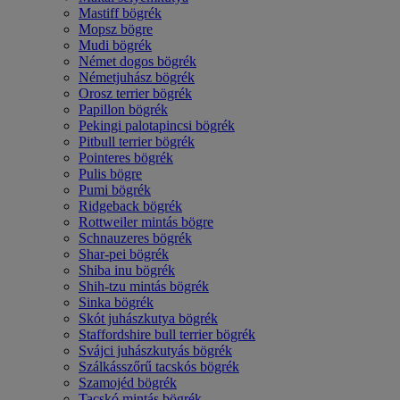
Mastiff bögrék
Mopsz bögre
Mudi bögrék
Német dogos bögrék
Németjuhász bögrék
Orosz terrier bögrék
Papillon bögrék
Pekingi palotapincsi bögrék
Pitbull terrier bögrék
Pointeres bögrék
Pulis bögre
Pumi bögrék
Ridgeback bögrék
Rottweiler mintás bögre
Schnauzeres bögrék
Shar-pei bögrék
Shiba inu bögrék
Shih-tzu mintás bögrék
Sinka bögrék
Skót juhászkutya bögrék
Staffordshire bull terrier bögrék
Svájci juhászkutyás bögrék
Szálkásszőrű tacskós bögrék
Szamojéd bögrék
Tacskó mintás bögrék