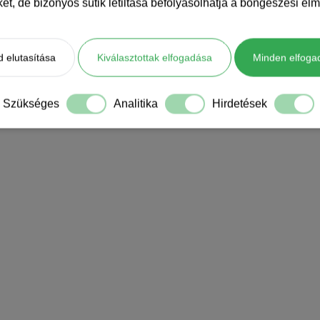
iket, de bizonyos sütik letiltása befolyásolhatja a böngészési élm
 elutasítása
Kiválasztottak elfogadása
Minden elfoga
Szükséges
Analitika
Hirdetések