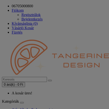
06705000800
Fiókom
Regisztrálok
Bejelentkezés
Kívánságlista (0)
Vásárló Kosár
Fizetés
0 árú(k) - 0 Ft
A kosár üres!
Kategóriák