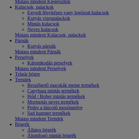
Mutass mindent Kiegészítők
Kulacsok, palackok
Egyedi fényképes vagy logózott kulacsok
Kutyás vizespalackok
Mintás kulacsok
Neves kulacsok
Mutass mindent Kulacsok, palackok
Párnák
Kutyás párnák
Mutass mindent Párnák
Perselyek
Káromkodás perselyek
Mutass mindent Perselyek
Trágár bögre
Trendek
Beszélgető macskák meme termékek
Capybara mintás termékek
Hód / Bober mintás termékek
Mormotás neves termékek
Pedro a táncoló mosómedve
Sad hamster termékek
Mutass mindent Trendek
Bögrék
Állatos bögrék
Álomfogó mintás bögrék