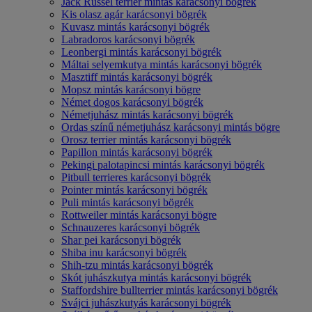
Jack Russel terrier mintás karácsonyi bögrék
Kis olasz agár karácsonyi bögrék
Kuvasz mintás karácsonyi bögrék
Labradoros karácsonyi bögrék
Leonbergi mintás karácsonyi bögrék
Máltai selyemkutya mintás karácsonyi bögrék
Masztiff mintás karácsonyi bögrék
Mopsz mintás karácsonyi bögre
Német dogos karácsonyi bögrék
Németjuhász mintás karácsonyi bögrék
Ordas színű németjuhász karácsonyi mintás bögre
Orosz terrier mintás karácsonyi bögrék
Papillon mintás karácsonyi bögrék
Pekingi palotapincsi mintás karácsonyi bögrék
Pitbull terrieres karácsonyi bögrék
Pointer mintás karácsonyi bögrék
Puli mintás karácsonyi bögrék
Rottweiler mintás karácsonyi bögre
Schnauzeres karácsonyi bögrék
Shar pei karácsonyi bögrék
Shiba inu karácsonyi bögrék
Shih-tzu mintás karácsonyi bögrék
Skót juhászkutya mintás karácsonyi bögrék
Staffordshire bullterrier mintás karácsonyi bögrék
Svájci juhászkutyás karácsonyi bögrék