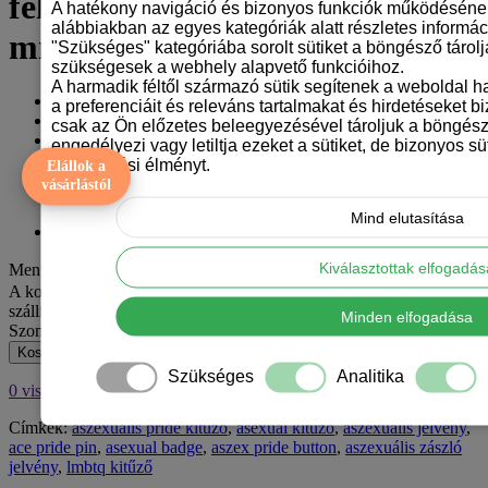
fekete-szürke-fehér-lila (44
A hatékony navigáció és bizonyos funkciók működéséne
alábbiakban az egyes kategóriák alatt részletes informáci
mm)
"Szükséges" kategóriába sorolt sütiket a böngésző tárol
szükségesek a webhely alapvető funkcióihoz.
A harmadik féltől származó sütik segítenek a weboldal 
Gyártó:
Tangerine Design
a preferenciáit és releváns tartalmakat és hirdetéseket b
Model: aszexualis-kituzo
csak az Ön előzetes beleegyezésével tároljuk a böngész
Elérhetőség: 20
engedélyezi vagy letiltja ezeket a sütiket, de bizonyos süt
böngészési élményt.
Elállok a
390 Ft
vásárlástól
Mind elutasítása
ÁFA nélkül: 307 Ft
Kiválasztottak elfogadá
Mennyiség
A kosár jelenlegi értékével még 15 000 Ft hiányzik az ingyenes
szállításhoz MPL csomagpontra vagy automatába.
Minden elfogadása
Szombat van – hétfőn adjuk fel.
Kosárba
Szükséges
Analitika
0 visszajelzések
/
Visszajelzés írás
Címkék:
aszexuális pride kitűző
,
asexual kitűző
,
aszexuális jelvény
,
ace pride pin
,
asexual badge
,
aszex pride button
,
aszexuális zászló
jelvény
,
lmbtq kitűző