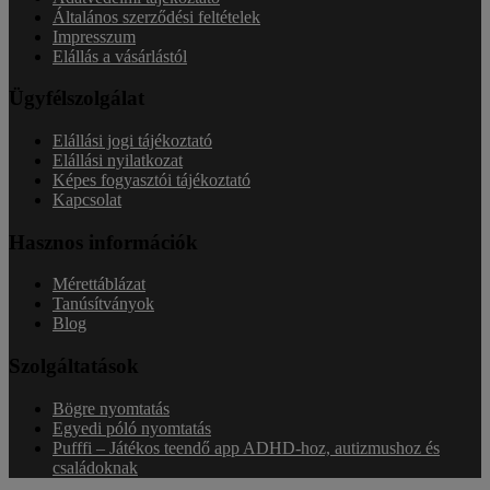
Általános szerződési feltételek
Impresszum
Elállás a vásárlástól
Ügyfélszolgálat
Elállási jogi tájékoztató
Elállási nyilatkozat
Képes fogyasztói tájékoztató
Kapcsolat
Hasznos információk
Mérettáblázat
Tanúsítványok
Blog
Szolgáltatások
Bögre nyomtatás
Egyedi póló nyomtatás
Pufffi – Játékos teendő app ADHD-hoz, autizmushoz és
családoknak