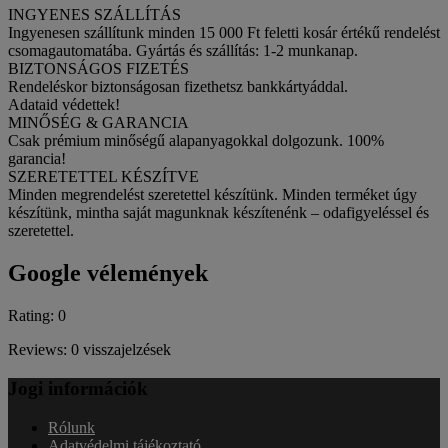
INGYENES SZÁLLÍTÁS
Ingyenesen szállítunk minden 15 000 Ft feletti kosár értékű rendelést
csomagautomatába. Gyártás és szállítás: 1-2 munkanap.
BIZTONSÁGOS FIZETÉS
Rendeléskor biztonságosan fizethetsz bankkártyáddal.
Adataid védettek!
MINŐSÉG & GARANCIA
Csak prémium minőségű alapanyagokkal dolgozunk. 100%
garancia!
SZERETETTEL KÉSZÍTVE
Minden megrendelést szeretettel készítünk. Minden terméket úgy
készítünk, mintha saját magunknak készítenénk – odafigyeléssel és
szeretettel.
Google vélemények
Rating: 0
Reviews: 0 visszajelzések
Jogi információk
Rólunk
Adatvédelmi tájékoztató