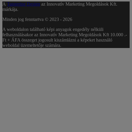
A
Tangerine Design
az Innovatív Marketing Megoldások Kft.
márkája.
Minden jog fenntartva © 2023 -
2026
A weboldalon található képi anyagok engedély nélküli
felhasználásakor az Innovatív Marketing Megoldások Kft 10.000 .-
Ft + ÁFA összeget jogosult kiszámlázni a képeket használó
weboldal üzemeltetője számára.