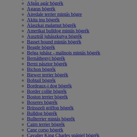
Afgán agár bögrék
Agaras bögrék
Airedale terrier mintás bögre
Akita inu bögrék
Alaszkai malamut bögrék
Amerikai bulldog mintás bögrék
Ausztrál juhászkutya bögrék
Basset hound mintás bögrék
Beagle bögrék
Belga juhász - malinois mintás bögrék
Bernáthegyi bögrék
Berni pásztor bögrék
Bichon bögrék
Biewer terrier bögrék
Bobtail bögrék
Bordeaux-i dog bögrék
Border collie bögrék
Boston terrier bögrék
Boxeres bögrék
Brüsszeli griffon bögrék
Bulldog bögrék
Bullterrier mintás bögrék
Cairn terrier bögrék
Cane corso bögrék
Cavalier King Charles spániel bögrék