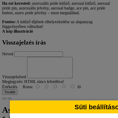
Ha ezt kerested:
aszexuális pride kitűző, asexual kitűző, asexual
pride pin, aszexuális jelvény, asexual badge, ace pin, ace pride
button, aszex pride jelvény – most megtaláltad.
Fontos:
A kitűző tűjének elhelyezkedése az alapanyag
függvényében változhat!
A kép illusztráció
Visszajelzés írás
Neved
Visszajelzésed
Megjegyzés:
HTML nincs lefordítva!
Értékelés
Rossz
Jó
Tovább
Süti beállítás
Aszexuális Pride kitűző –