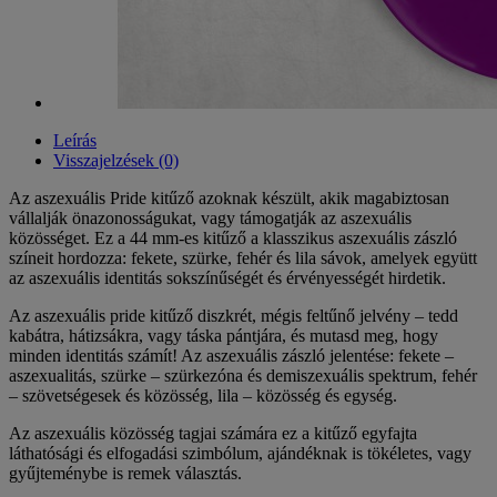
Leírás
Visszajelzések (0)
Az aszexuális Pride kitűző azoknak készült, akik magabiztosan
vállalják önazonosságukat, vagy támogatják az aszexuális
közösséget. Ez a 44 mm-es kitűző a klasszikus aszexuális zászló
színeit hordozza: fekete, szürke, fehér és lila sávok, amelyek együtt
az aszexuális identitás sokszínűségét és érvényességét hirdetik.
Az aszexuális pride kitűző diszkrét, mégis feltűnő jelvény – tedd
kabátra, hátizsákra, vagy táska pántjára, és mutasd meg, hogy
minden identitás számít! Az aszexuális zászló jelentése: fekete –
aszexualitás, szürke – szürkezóna és demiszexuális spektrum, fehér
– szövetségesek és közösség, lila – közösség és egység.
Az aszexuális közösség tagjai számára ez a kitűző egyfajta
láthatósági és elfogadási szimbólum, ajándéknak is tökéletes, vagy
gyűjteménybe is remek választás.