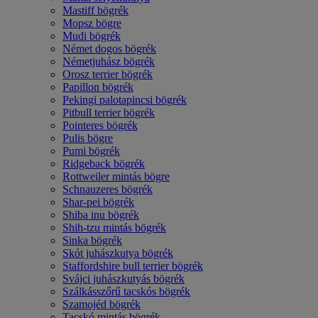
Mastiff bögrék
Mopsz bögre
Mudi bögrék
Német dogos bögrék
Németjuhász bögrék
Orosz terrier bögrék
Papillon bögrék
Pekingi palotapincsi bögrék
Pitbull terrier bögrék
Pointeres bögrék
Pulis bögre
Pumi bögrék
Ridgeback bögrék
Rottweiler mintás bögre
Schnauzeres bögrék
Shar-pei bögrék
Shiba inu bögrék
Shih-tzu mintás bögrék
Sinka bögrék
Skót juhászkutya bögrék
Staffordshire bull terrier bögrék
Svájci juhászkutyás bögrék
Szálkásszőrű tacskós bögrék
Szamojéd bögrék
Tacskó mintás bögrék