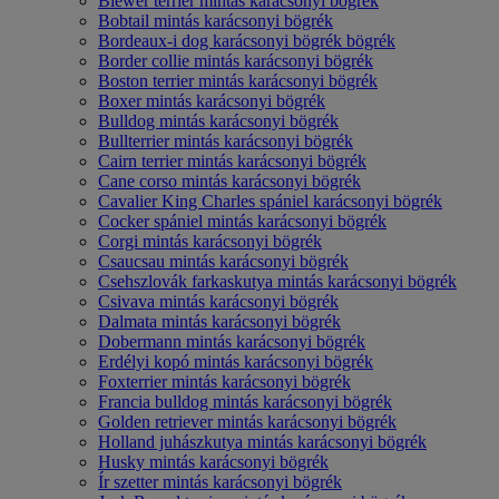
Biewer terrier mintás karácsonyi bögrék
Bobtail mintás karácsonyi bögrék
Bordeaux-i dog karácsonyi bögrék bögrék
Border collie mintás karácsonyi bögrék
Boston terrier mintás karácsonyi bögrék
Boxer mintás karácsonyi bögrék
Bulldog mintás karácsonyi bögrék
Bullterrier mintás karácsonyi bögrék
Cairn terrier mintás karácsonyi bögrék
Cane corso mintás karácsonyi bögrék
Cavalier King Charles spániel karácsonyi bögrék
Cocker spániel mintás karácsonyi bögrék
Corgi mintás karácsonyi bögrék
Csaucsau mintás karácsonyi bögrék
Csehszlovák farkaskutya mintás karácsonyi bögrék
Csivava mintás karácsonyi bögrék
Dalmata mintás karácsonyi bögrék
Dobermann mintás karácsonyi bögrék
Erdélyi kopó mintás karácsonyi bögrék
Foxterrier mintás karácsonyi bögrék
Francia bulldog mintás karácsonyi bögrék
Golden retriever mintás karácsonyi bögrék
Holland juhászkutya mintás karácsonyi bögrék
Husky mintás karácsonyi bögrék
Ír szetter mintás karácsonyi bögrék