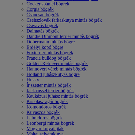
Cocker spániel bögrék
Corgis bögrék
Csaucsau bögrék
Csehszlovák farkaskutya mintás bögrék
Csivavás bögrék
Dalmatás bögrék
Dandie Dinmont-terrier mintás bögrék
Dobermann mintás bögre
Erdélyi kopó bögre
Foxterrier mintás bögrék
Francia bulldog bögrék
Golden-Retriever mintás bögrék
Hannoveri véreb mintás bögrék
Holland juhászkutyás bögre
Husky
Ír szetter mintás bögrék
Jack russel terrier bögrék
Kaukázusi juhász mintás bögrék
Kis olasz agár bögrék
Komondoros bögrék
Kuvaszos bögrék
Labradoros bögrék
Leonbergi mintás bögrék
Magyar kutyafajták
Máltai selyemkutya