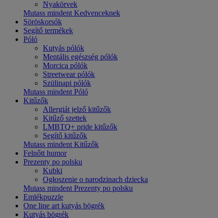
Nyakörvek
Mutass mindent Kedvenceknek
Söröskorsók
Segítő termékek
Póló
Kutyás pólók
Mentális egészség pólók
Morcica pólók
Streetwear pólók
Szülinapi pólók
Mutass mindent Póló
Kitűzők
Allergiát jelző kitűzők
Kitűző szettek
LMBTQ+ pride kitűzők
Segítő kitűzők
Mutass mindent Kitűzők
Felnőtt humor
Prezenty po polsku
Kubki
Ogłoszenie o narodzinach dziecka
Mutass mindent Prezenty po polsku
Emlékpuzzle
One line art kutyás bögrék
Kutyás bögrék