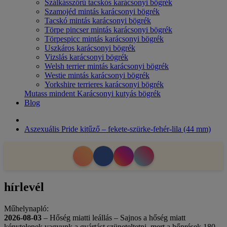
Szálkásszőrű tacskós karácsonyi bögrék
Szamojéd mintás karácsonyi bögrék
Tacskó mintás karácsonyi bögrék
Törpe pincser mintás karácsonyi bögrék
Törpespicc mintás karácsonyi bögrék
Uszkáros karácsonyi bögrék
Vizslás karácsonyi bögrék
Welsh terrier mintás karácsonyi bögrék
Westie mintás karácsonyi bögrék
Yorkshire terrieres karácsonyi bögrék
Mutass mindent Karácsonyi kutyás bögrék
Blog
Aszexuális Pride kitűző – fekete-szürke-fehér-lila (44 mm)
hírlevél
Műhelynapló:
2026-08-03
– Hőség miatti leállás – Sajnos a hőség miatt
kénytelenek vagyunk a gyártást szüneteltetni, mert a hőprések 180