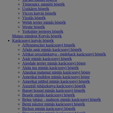
Törpespicc mintájú bögrék
Uszkáros bögrék
Vicces kutyás bögrék
Vizslás bögrék
Welsh terrier mintás bögrék
Westie bögrék
Yorkshire terrieres bögrék
Mutass mindent Kutyás bögrék
Karácsonyi kutyás bögrék
Affenpinscher karácsonyi bögrék
Afgán agár mintás karácsonyi bögrék
Afrikai oroszlánkutya - rigdeback karácsonyi bögrék
Agár mintás karácsonyi bögrék
Airedale terrier mintás karácsonyi bögre
Akita inu mintás karácsonyi bögrék
Alaszkai malamut mintás karácsonyi bögre
Amerikai bulldog mintás karácsonyi bögre
Amerikai pittbul mintás karácsonyi bögrék
Ausztrál juhászkutya karácsonyi bögrék
Basset hound mintás karácsonyi bögrék
Beagle mintás karácsonyi bögrék
Belga juhász - malinois mintás karácsonyi bögrék
Berni pásztor mintás karácsonyi bögrék
Bichon mintás karácsonyi bögrék