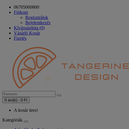
06705000800
Fiókom
Regisztrálok
Bejelentkezés
Kívánságlista (0)
Vásárló Kosár
Fizetés
0 árú(k) - 0 Ft
A kosár üres!
Kategóriák