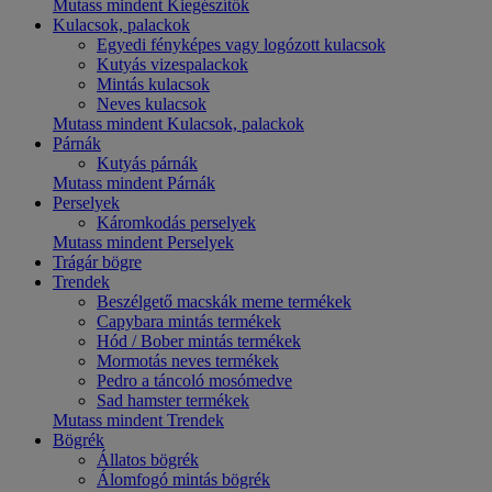
Mutass mindent Kiegészítők
Kulacsok, palackok
Egyedi fényképes vagy logózott kulacsok
Kutyás vizespalackok
Mintás kulacsok
Neves kulacsok
Mutass mindent Kulacsok, palackok
Párnák
Kutyás párnák
Mutass mindent Párnák
Perselyek
Káromkodás perselyek
Mutass mindent Perselyek
Trágár bögre
Trendek
Beszélgető macskák meme termékek
Capybara mintás termékek
Hód / Bober mintás termékek
Mormotás neves termékek
Pedro a táncoló mosómedve
Sad hamster termékek
Mutass mindent Trendek
Bögrék
Állatos bögrék
Álomfogó mintás bögrék