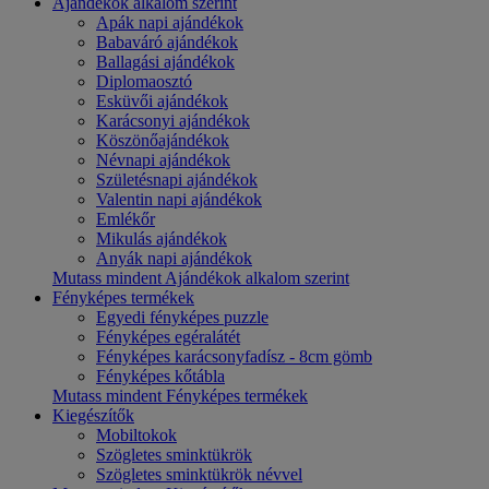
Ajándékok alkalom szerint
Apák napi ajándékok
Babaváró ajándékok
Ballagási ajándékok
Diplomaosztó
Esküvői ajándékok
Karácsonyi ajándékok
Köszönőajándékok
Névnapi ajándékok
Születésnapi ajándékok
Valentin napi ajándékok
Emlékőr
Mikulás ajándékok
Anyák napi ajándékok
Mutass mindent Ajándékok alkalom szerint
Fényképes termékek
Egyedi fényképes puzzle
Fényképes egéralátét
Fényképes karácsonyfadísz - 8cm gömb
Fényképes kőtábla
Mutass mindent Fényképes termékek
Kiegészítők
Mobiltokok
Szögletes sminktükrök
Szögletes sminktükrök névvel