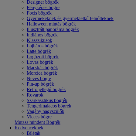
Designer bögrék
Fényképes bögre
Focis bögrék
Gyermekeknek és gyermeklelkű felnőtteknek
Halloween mintás bögrék
Illusztrált panoráma bögrék
Indiános bögrék
Klasszikusok
Lajháros bögrék
Latte bögrék
Logózott bögrék
Lovas bögrék
Macskás bögrék
Morcica bögrék
Neves bögre
Pin-up bögrék
Retro jellegű bögrék
Rovarok
Szarkasztikus bögrék
Tengerimalacos bögrék
Vagány nagyszülők
Vicces bögre
Mutass mindent Bögrék
Kedvenceknek
Biléták