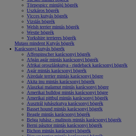
Törpespicc mintájú bögrék
Uszkáros bögrék
Vicces kutyás bögrék
Vizslás bögrék
Welsh terrier mintás bögrék
Westie bögrék
Yorkshire terrieres bögrék
Mutass mindent Kutyás bögrék
Karácsonyi kutyás bögrék
Affenpinscher karácsonyi bögrék
Afgán agár mintás karácsonyi bögrék
Afrikai oroszlánkutya - rigdeback karácsonyi bögrék
Agár mintás karácsonyi bögrék
Airedale terrier mintás karácsonyi bögre
Akita inu mintás karácsonyi bögrék
Alaszkai malamut mintás karácsonyi bögre
Amerikai bulldog mintás karácsonyi bögre
Amerikai pittbul mintás karácsonyi bögrék
Ausztrál juhászkutya karácsonyi bögrék
Basset hound mintás karácsonyi bögrék
Beagle mintás karácsonyi bögrék
Belga juhász - malinois mintás karácsonyi bögrék
Berni pásztor mintás karácsonyi bögrék
Bichon mintás karácsonyi bögrék