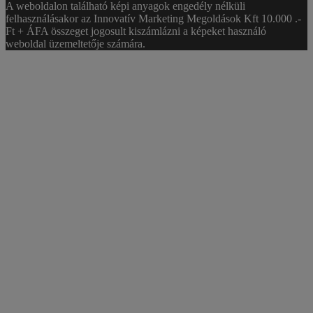
A weboldalon található képi anyagok engedély nélküli
felhasználásakor az Innovatív Marketing Megoldások Kft 10.000 .-
Ft + ÁFA összeget jogosult kiszámlázni a képeket használó
weboldal üzemeltetője számára.