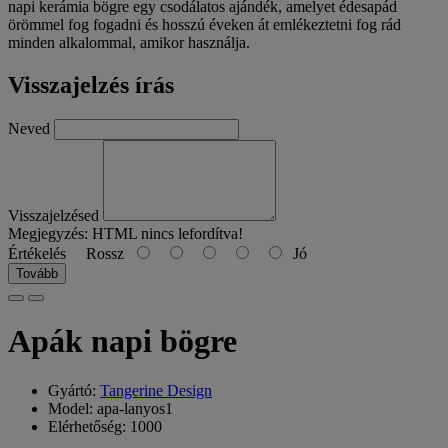
napi kerámia bögre egy csodálatos ajándék, amelyet édesapád
örömmel fog fogadni és hosszú éveken át emlékeztetni fog rád
minden alkalommal, amikor használja.
Visszajelzés írás
Neved
Visszajelzésed
Megjegyzés:
HTML nincs lefordítva!
Értékelés
Rossz
Jó
Tovább
Apák napi bögre
Gyártó:
Tangerine Design
Model: apa-lanyos1
Elérhetőség: 1000