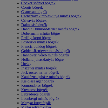
Cocker spániel bögrék
Corgis bögrék
Csaucsau bögrék
Csehszlovák farkaskutya mintás bögrék
Csivavás bögrék
Dalmatás bögrék
Dandie Dinmont-terrier mintás bögrék
Dobermann mintás bögre
Erdélyi kopó bögre
Foxterrier mintás bögrék
Francia bulldog bögrék
Golden-Retriever mintás bögrék
Hannoveri véreb mintás bögrék
Holland juhászkutyás bögre
Husky
Ír szetter mintás bögrék
Jack russel terrier bögrék
Kaukázusi juhász mintás bögrék
Kis olasz agár bögrék
Komondoros bögrék
Kuvaszos bögrék
Labradoros bögrék
Leonbergi mintás bögrék
Magyar kutyafajták
Máltai selyemkutya