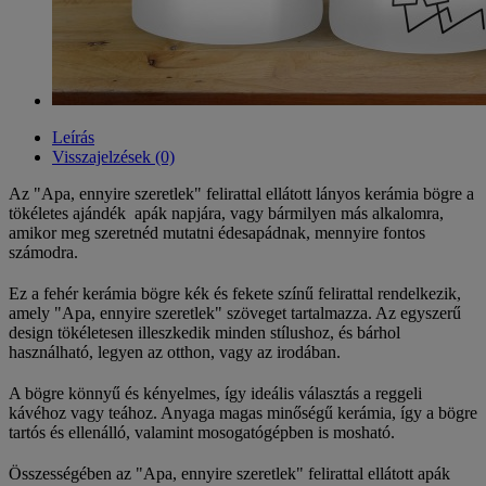
Leírás
Visszajelzések (0)
Az "Apa, ennyire szeretlek" felirattal ellátott lányos kerámia bögre a
tökéletes ajándék apák napjára, vagy bármilyen más alkalomra,
amikor meg szeretnéd mutatni édesapádnak, mennyire fontos
számodra.
Ez a fehér kerámia bögre kék és fekete színű felirattal rendelkezik,
amely "Apa, ennyire szeretlek" szöveget tartalmazza. Az egyszerű
design tökéletesen illeszkedik minden stílushoz, és bárhol
használható, legyen az otthon, vagy az irodában.
A bögre könnyű és kényelmes, így ideális választás a reggeli
kávéhoz vagy teához. Anyaga magas minőségű kerámia, így a bögre
tartós és ellenálló, valamint mosogatógépben is mosható.
Összességében az "Apa, ennyire szeretlek" felirattal ellátott apák