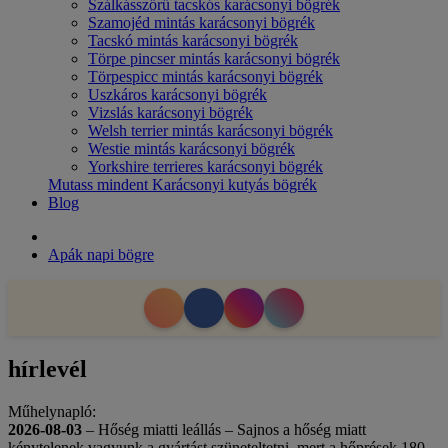
Szálkásszőrű tacskós karácsonyi bögrék
Szamojéd mintás karácsonyi bögrék
Tacskó mintás karácsonyi bögrék
Törpe pincser mintás karácsonyi bögrék
Törpespicc mintás karácsonyi bögrék
Uszkáros karácsonyi bögrék
Vizslás karácsonyi bögrék
Welsh terrier mintás karácsonyi bögrék
Westie mintás karácsonyi bögrék
Yorkshire terrieres karácsonyi bögrék
Mutass mindent Karácsonyi kutyás bögrék
Blog
Apák napi bögre
hírlevél
Műhelynapló:
2026-08-03
– Hőség miatti leállás – Sajnos a hőség miatt
kénytelenek vagyunk a gyártást szüneteltetni, mert a hőprések 180