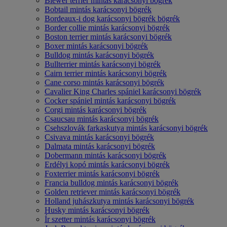
Biewer terrier mintás karácsonyi bögrék
Bobtail mintás karácsonyi bögrék
Bordeaux-i dog karácsonyi bögrék bögrék
Border collie mintás karácsonyi bögrék
Boston terrier mintás karácsonyi bögrék
Boxer mintás karácsonyi bögrék
Bulldog mintás karácsonyi bögrék
Bullterrier mintás karácsonyi bögrék
Cairn terrier mintás karácsonyi bögrék
Cane corso mintás karácsonyi bögrék
Cavalier King Charles spániel karácsonyi bögrék
Cocker spániel mintás karácsonyi bögrék
Corgi mintás karácsonyi bögrék
Csaucsau mintás karácsonyi bögrék
Csehszlovák farkaskutya mintás karácsonyi bögrék
Csivava mintás karácsonyi bögrék
Dalmata mintás karácsonyi bögrék
Dobermann mintás karácsonyi bögrék
Erdélyi kopó mintás karácsonyi bögrék
Foxterrier mintás karácsonyi bögrék
Francia bulldog mintás karácsonyi bögrék
Golden retriever mintás karácsonyi bögrék
Holland juhászkutya mintás karácsonyi bögrék
Husky mintás karácsonyi bögrék
Ír szetter mintás karácsonyi bögrék