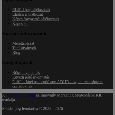
Elállási jogi tájékoztató
Elállási nyilatkozat
Képes fogyasztói tájékoztató
Kapcsolat
Hasznos információk
Mérettáblázat
Tanúsítványok
Blog
Szolgáltatások
Bögre nyomtatás
Egyedi póló nyomtatás
Pufffi – Játékos teendő app ADHD-hoz, autizmushoz és
családoknak
A
Tangerine Design
az Innovatív Marketing Megoldások Kft.
márkája.
Minden jog fenntartva © 2023 -
2026