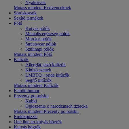
Nyakörvek
Mutass mindent Kedvenceknek
Söröskorsók
Segítő termékek
Póló
Kutyás pólók
Mentális egészség pólók
Morcica pólók
Streetwear pólók
Szülinapi pólók
Mutass mindent Póló
Kitűzők
Allergiát jelző kitűzők
Kitűző szettek
LMBTQ+ pride kitűzők
Segítő kitűzők
Mutass mindent Kitűzők
Felnőtt humor
Prezenty po polsku
Kubki
Ogłoszenie o narodzinach dziecka
Mutass mindent Prezenty po polsku
Emlékpuzzle
One line art kutyás bögrék
Kutyás bögrék