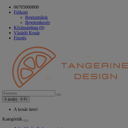
06705000800
Fiókom
Regisztrálok
Bejelentkezés
Kívánságlista (0)
Vásárló Kosár
Fizetés
0 árú(k) - 0 Ft
A kosár üres!
Kategóriák