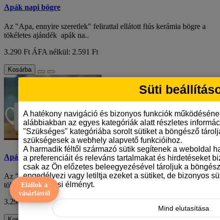
Apák napi bögre
Az "Apa, ennyire szeretlek" felirattal ellátott fiús kerámia bögre a
tökéletes ajándék apák na..
3.290 Ft
ÁFA nélkül: 2.591 Ft
Kosárba
Süti beállítás
A hatékony navigáció és bizonyos funkciók működéséne
alábbiakban az egyes kategóriák alatt részletes informáci
"Szükséges" kategóriába sorolt sütiket a böngésző tárol
szükségesek a webhely alapvető funkcióihoz.
A harmadik féltől származó sütik segítenek a weboldal 
Apák napi bögre
a preferenciáit és releváns tartalmakat és hirdetéseket b
csak az Ön előzetes beleegyezésével tároljuk a böngész
engedélyezi vagy letiltja ezeket a sütiket, de bizonyos süt
Az "Apa, ennyire szeretlek" felirattal ellátott fiús kerámia bögre a
böngészési élményt.
tökéletes ajándék apák na..
Elállok a
vásárlástól
3.290 Ft
ÁFA nélkül: 2.591 Ft
Mind elutasítása
Kosárba