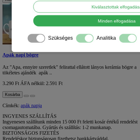
Kiválasztottak elfogadá
Minden elfogadása
Szükséges
Analitika
Apák napi bögre
Az "Apa, ennyire szeretlek" felirattal ellátott lányos kerámia bögre a
tökéletes ajándék apák ..
3.290 Ft
ÁFA nélkül: 2.591 Ft
Kosárba
Címkék:
apák napja
INGYENES SZÁLLÍTÁS
Ingyenesen szállítunk minden 15 000 Ft feletti kosár értékű rendelést
csomagautomatába. Gyártás és szállítás: 1-2 munkanap.
BIZTONSÁGOS FIZETÉS
Rendeléskor biztonságosan fizethetsz bankkártyáddal.