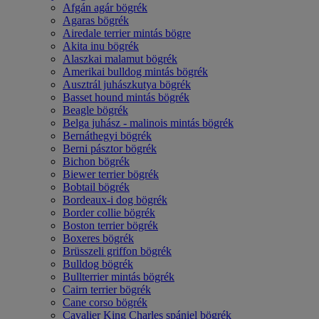
Afgán agár bögrék
Agaras bögrék
Airedale terrier mintás bögre
Akita inu bögrék
Alaszkai malamut bögrék
Amerikai bulldog mintás bögrék
Ausztrál juhászkutya bögrék
Basset hound mintás bögrék
Beagle bögrék
Belga juhász - malinois mintás bögrék
Bernáthegyi bögrék
Berni pásztor bögrék
Bichon bögrék
Biewer terrier bögrék
Bobtail bögrék
Bordeaux-i dog bögrék
Border collie bögrék
Boston terrier bögrék
Boxeres bögrék
Brüsszeli griffon bögrék
Bulldog bögrék
Bullterrier mintás bögrék
Cairn terrier bögrék
Cane corso bögrék
Cavalier King Charles spániel bögrék