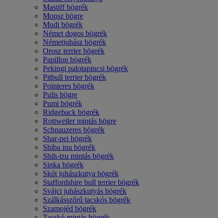
Mastiff bögrék
Mopsz bögre
Mudi bögrék
Német dogos bögrék
Németjuhász bögrék
Orosz terrier bögrék
Papillon bögrék
Pekingi palotapincsi bögrék
Pitbull terrier bögrék
Pointeres bögrék
Pulis bögre
Pumi bögrék
Ridgeback bögrék
Rottweiler mintás bögre
Schnauzeres bögrék
Shar-pei bögrék
Shiba inu bögrék
Shih-tzu mintás bögrék
Sinka bögrék
Skót juhászkutya bögrék
Staffordshire bull terrier bögrék
Svájci juhászkutyás bögrék
Szálkásszőrű tacskós bögrék
Szamojéd bögrék
Tacskó mintás bögrék