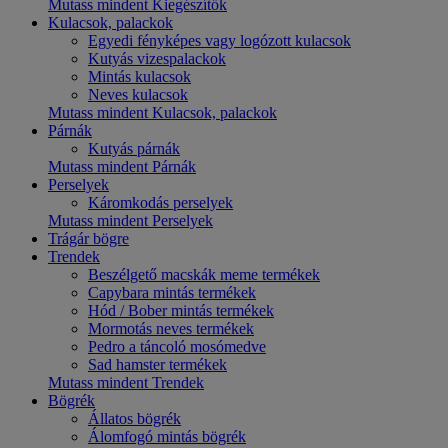
Mutass mindent Kiegészítők
Kulacsok, palackok
Egyedi fényképes vagy logózott kulacsok
Kutyás vizespalackok
Mintás kulacsok
Neves kulacsok
Mutass mindent Kulacsok, palackok
Párnák
Kutyás párnák
Mutass mindent Párnák
Perselyek
Káromkodás perselyek
Mutass mindent Perselyek
Trágár bögre
Trendek
Beszélgető macskák meme termékek
Capybara mintás termékek
Hód / Bober mintás termékek
Mormotás neves termékek
Pedro a táncoló mosómedve
Sad hamster termékek
Mutass mindent Trendek
Bögrék
Állatos bögrék
Álomfogó mintás bögrék