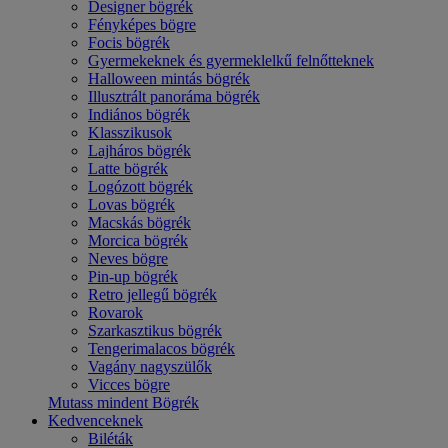
Designer bögrék
Fényképes bögre
Focis bögrék
Gyermekeknek és gyermeklelkű felnőtteknek
Halloween mintás bögrék
Illusztrált panoráma bögrék
Indiános bögrék
Klasszikusok
Lajháros bögrék
Latte bögrék
Logózott bögrék
Lovas bögrék
Macskás bögrék
Morcica bögrék
Neves bögre
Pin-up bögrék
Retro jellegű bögrék
Rovarok
Szarkasztikus bögrék
Tengerimalacos bögrék
Vagány nagyszülők
Vicces bögre
Mutass mindent Bögrék
Kedvenceknek
Biléták