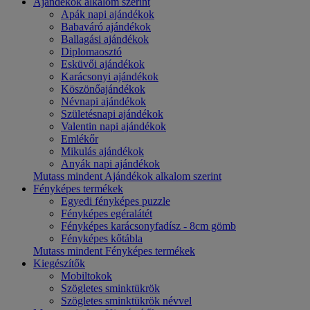
Ajándékok alkalom szerint
Apák napi ajándékok
Babaváró ajándékok
Ballagási ajándékok
Diplomaosztó
Esküvői ajándékok
Karácsonyi ajándékok
Köszönőajándékok
Névnapi ajándékok
Születésnapi ajándékok
Valentin napi ajándékok
Emlékőr
Mikulás ajándékok
Anyák napi ajándékok
Mutass mindent Ajándékok alkalom szerint
Fényképes termékek
Egyedi fényképes puzzle
Fényképes egéralátét
Fényképes karácsonyfadísz - 8cm gömb
Fényképes kőtábla
Mutass mindent Fényképes termékek
Kiegészítők
Mobiltokok
Szögletes sminktükrök
Szögletes sminktükrök névvel