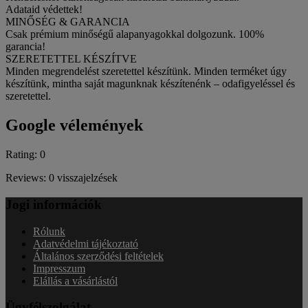
Adataid védettek!
MINŐSÉG & GARANCIA
Csak prémium minőségű alapanyagokkal dolgozunk. 100%
garancia!
SZERETETTEL KÉSZÍTVE
Minden megrendelést szeretettel készítünk. Minden terméket úgy
készítünk, mintha saját magunknak készítenénk – odafigyeléssel és
szeretettel.
Google vélemények
Rating: 0
Reviews: 0 visszajelzések
Jogi információk
Rólunk
Adatvédelmi tájékoztató
Általános szerződési feltételek
Impresszum
Elállás a vásárlástól
Ügyfélszolgálat