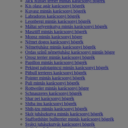
Jack Russel terrier mintás karácsonyi bögrék
Kis olasz agár karácsonyi bögrék
Kuvasz mintás karácsonyi bögrék
Labradoros karácsonyi bögrék
Leonbergi mintás karácsonyi bögrék
Máltai selyemkutya mintás karácsonyi bögrék
Masztiff mintás karácsonyi bögrék
Mopsz mintás karácsonyi bögre
Német dogos karácsonyi bögrék
Németjuhász mintás karácsonyi bögrék
Ordas színű németjuhász karácsonyi mintás bögre
Orosz terrier mintás karácsonyi bögrék
Papillon mintás karácsonyi bögrék
Pekingi palotapincsi mintás karácsonyi bögrék
Pitbull terrieres karácsonyi bögrék
Pointer mintás karácsonyi bögrék
Puli mintás karácsonyi bögrék
Rottweiler mintás karácsonyi bögre
Schnauzeres karácsonyi bögrék
Shar pei karácsonyi bögrék
Shiba inu karácsonyi bögrék
Shih-tzu mintás karácsonyi bögrék
Skót juhászkutya mintás karácsonyi bögrék
Staffordshire bullterrier mintás karácsonyi bögrék
Svájci juhászkutyás karácsonyi bögrék