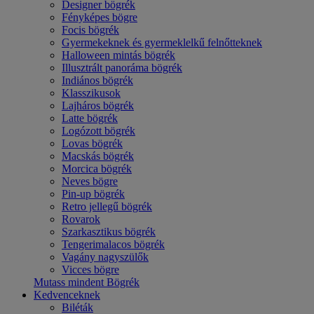
Designer bögrék
Fényképes bögre
Focis bögrék
Gyermekeknek és gyermeklelkű felnőtteknek
Halloween mintás bögrék
Illusztrált panoráma bögrék
Indiános bögrék
Klasszikusok
Lajháros bögrék
Latte bögrék
Logózott bögrék
Lovas bögrék
Macskás bögrék
Morcica bögrék
Neves bögre
Pin-up bögrék
Retro jellegű bögrék
Rovarok
Szarkasztikus bögrék
Tengerimalacos bögrék
Vagány nagyszülők
Vicces bögre
Mutass mindent Bögrék
Kedvenceknek
Biléták