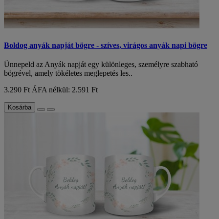
Boldog anyák napját bögre - szíves, virágos anyák napi bögre
Ünnepeld az Anyák napját egy különleges, személyre szabható
bögrével, amely tökéletes meglepetés les..
3.290 Ft
ÁFA nélkül: 2.591 Ft
Kosárba