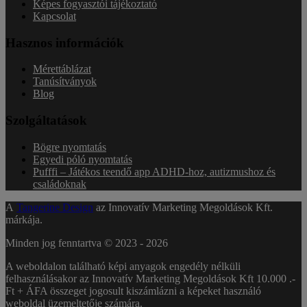
Képes fogyasztói tájékoztató
Kapcsolat
Hasznos információk
Mérettáblázat
Tanúsítványok
Blog
Szolgáltatások
Bögre nyomtatás
Egyedi póló nyomtatás
Pufffi – Játékos teendő app ADHD-hoz, autizmushoz és
családoknak
A
Tangerine Design
az Innovatív Marketing Megoldások Kft.
márkája.
Minden jog fenntartva © 2023 -
2026
A weboldalon található képi anyagok engedély nélküli
felhasználásakor az Innovatív Marketing Megoldások Kft 10.000 .-
Ft + ÁFA összeget jogosult kiszámlázni a képeket használó
weboldal üzemeltetője számára.