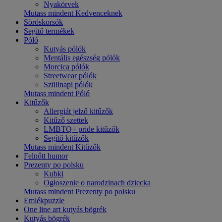
Nyakörvek
Mutass mindent Kedvenceknek
Söröskorsók
Segítő termékek
Póló
Kutyás pólók
Mentális egészség pólók
Morcica pólók
Streetwear pólók
Szülinapi pólók
Mutass mindent Póló
Kitűzők
Allergiát jelző kitűzők
Kitűző szettek
LMBTQ+ pride kitűzők
Segítő kitűzők
Mutass mindent Kitűzők
Felnőtt humor
Prezenty po polsku
Kubki
Ogłoszenie o narodzinach dziecka
Mutass mindent Prezenty po polsku
Emlékpuzzle
One line art kutyás bögrék
Kutyás bögrék