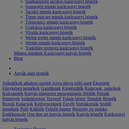
Szálkásszőrű tacskós karácsonyi bögrék
Szamojéd mintás karácsonyi bögrék
Tacskó mintás karácsonyi bögrék
Törpe pincser mintás karácsonyi bögrék
Törpespicc mintás karácsonyi bögrék
Uszkáros karácsonyi bögrék
Vizslás karácsonyi bögrék
Welsh terrier mintás karácsonyi bögrék
Westie mintás karácsonyi bögrék
Yorkshire terrieres karácsonyi bögrék
Mutass mindent Karácsonyi kutyás bögrék
Blog
Anyák napi bögrék
Ajándékok alkalom szerint
Anya-lánya póló szett
Ékszerek
Fényképes termékek
Gazdiknak
Kiegészítők
Kulacsok, palackok
Kulcstartók
Kutyás mágneses mosogatógép Jelölők
Párnák
Perselyek
Születésvirág
Tervező
Trágár bögre
Trendek
Bögrék
Boxok
Kulacsok
Kedvenceknek
Egyéb
Söröskorsók
Segítő
termékek
Póló
Kitűzők
Felnőtt humor
Prezenty po polsku
Emlékpuzzle
One line art kutyás bögrék
Kutyás bögrék
Karácsonyi
kutyás bögrék