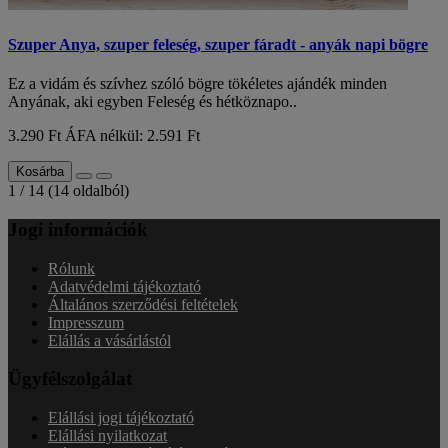
Szuper Anya, szuper feleség, szuper fáradt - anyák napi bögre
Ez a vidám és szívhez szóló bögre tökéletes ajándék minden
Anyának, aki egyben Feleség és hétköznapo..
3.290 Ft
ÁFA nélkül: 2.591 Ft
Kosárba
1 / 14 (14 oldalból)
Jogi információk
Rólunk
Adatvédelmi tájékoztató
Általános szerződési feltételek
Impresszum
Elállás a vásárlástól
Ügyfélszolgálat
Elállási jogi tájékoztató
Elállási nyilatkozat