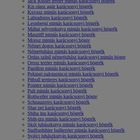
Jack Russel terrier mintás karácsonyi bögrék
Kis olasz agár karácsonyi bögrék
Kuvasz mintás karácsonyi bögrék
Labradoros karácsonyi bögrék
Leonbergi mintás karácsonyi bögrék
Máltai selyemkutya mintás karácsonyi bögrék
Masztiff mintás karácsonyi bögrék
Mopsz mintás karácsonyi bögre
Német dogos karácsonyi bögrék
Németjuhász mintás karácsonyi bögrék
Ordas színű németjuhász karácsonyi mintás bögre
Orosz terrier mintás karácsonyi bögrék
Papillon mintás karácsonyi bögrék
Pekingi palotapincsi mintás karácsonyi bögrék
Pitbull terrieres karácsonyi bögrék
Pointer mintás karácsonyi bögrék
Puli mintás karácsonyi bögrék
Rottweiler mintás karácsonyi bögre
Schnauzeres karácsonyi bögrék
Shar pei karácsonyi bögrék
Shiba inu karácsonyi bögrék
Shih-tzu mintás karácsonyi bögrék
Skót juhászkutya mintás karácsonyi bögrék
Staffordshire bullterrier mintás karácsonyi bögrék
Svájci juhászkutyás karácsonyi bögrék