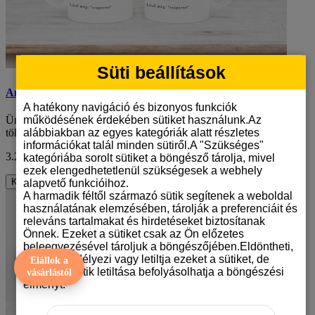
Süti beállítások
Anya - humoros anyák napi bögre
A hatékony navigáció és bizonyos funkciók
működésének érdekében sütiket használunk.Az
Ünnepeld az Anyák napját egy különleges, bögrével, amely
alábbiakban az egyes kategóriák alatt részletes
tökéletes meglepetés lesz minden anyuka szá..
információkat talál minden sütiről.A "Szükséges"
3.290 Ft
ÁFA nélkül: 2.591 Ft
kategóriába sorolt sütiket a böngésző tárolja, mivel
ezek elengedhetetlenül szükségesek a webhely
alapvető funkcióihoz.
Kosárba
A harmadik féltől származó sütik segítenek a weboldal
használatának elemzésében, tárolják a preferenciáit és
releváns tartalmakat és hirdetéseket biztosítanak
Önnek. Ezeket a sütiket csak az Ön előzetes
beleegyezésével tároljuk a böngészőjében.Eldöntheti,
hogy engedélyezi vagy letiltja ezeket a sütiket, de
Elállok a
bizonyos sütik letiltása befolyásolhatja a böngészési
vásárlástól
élményt.