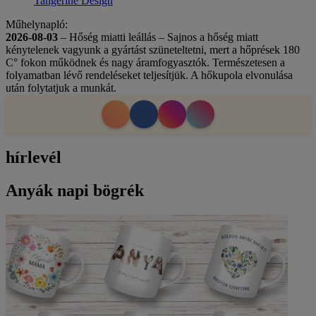
Tangerine Design
Műhelynapló:
2026-08-03
– Hőség miatti leállás – Sajnos a hőség miatt
kénytelenek vagyunk a gyártást szüneteltetni, mert a hőprések 180
C° fokon működnek és nagy áramfogyasztók. Természetesen a
folyamatban lévő rendeléseket teljesítjük. A hőkupola elvonulása
után folytatjuk a munkát.
hírlevél
Anyák napi bögrék