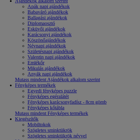
Ajándékok alkalom szerint
Apák napi ajándékok
Babaváró ajándékok
Ballagási ajándékok
Diplomaosztó
Esküvői ajándékok
Karácsonyi ajándékok
Köszönőajándékok
Névnapi ajándékok
Születésnapi ajándékok
Valentin napi ajándékok
Emlékőr
Mikulás ajándékok
Anyák napi ajándékok
Mutass mindent Ajándékok alkalom szerint
Fényképes termékek
Egyedi fényképes puzzle
Fényképes egéralátét
Fényképes karácsonyfadísz - 8cm gömb
Fényképes kőtábla
Mutass mindent Fényképes termékek
Kiegészítők
Mobiltokok
Szögletes sminktükrök
Szögletes sminktükrök névvel