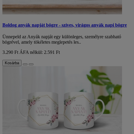
Boldog anyák napját bögre - szíves, virágos anyák napi bögre
Ünnepeld az Anyák napját egy különleges, személyre szabható
bögrével, amely tökéletes meglepetés les..
3.290 Ft
ÁFA nélkül: 2.591 Ft
Kosárba