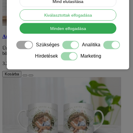
Mind elutasítása
Kiválasztottak elfogadása
Minden elfogadása
Anyák napi bögre - személyre szabható
Szükséges
Analitika
Ünnepeld az Anyák napját egy különleges, személyre szabható
bögrével, amely tökéletes meglepetés les..
Hirdetések
Marketing
3.290 Ft
ÁFA nélkül: 2.591 Ft
Kosárba