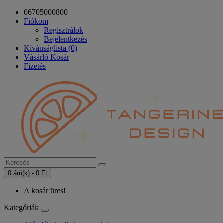
06705000800
Fiókom
Regisztrálok
Bejelentkezés
Kívánságlista (0)
Vásárló Kosár
Fizetés
0 árú(k) - 0 Ft
A kosár üres!
Kategóriák