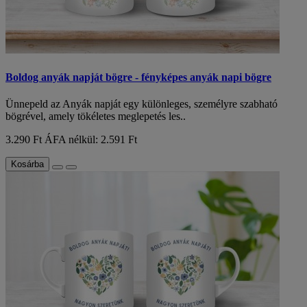
Boldog anyák napját bögre - fényképes anyák napi bögre
Ünnepeld az Anyák napját egy különleges, személyre szabható
bögrével, amely tökéletes meglepetés les..
3.290 Ft
ÁFA nélkül: 2.591 Ft
Kosárba