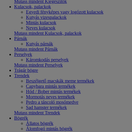
Mutass mindent Kiegészítők
Kulacsok, palackok
Egyedi fényképes vagy logózott kulacsok
Kutyás vizespalackok
Mintás kulacsok
Neves kulacsok
Mutass mindent Kulacsok, palackok
Párnák
Kutyás párnák
Mutass mindent Párnák
Perselyek
Káromkodás perselyek
Mutass mindent Perselyek
Trágár bögre
Trendek
Beszélgető macskák meme termékek
Capybara mintás termékek
Hód / Bober mintás termékek
Mormotás neves termékek
Pedro a táncoló mosómedve
Sad hamster termékek
Mutass mindent Trendek
Bögrék
Állatos bögrék
Álomfogó mintás bögrék