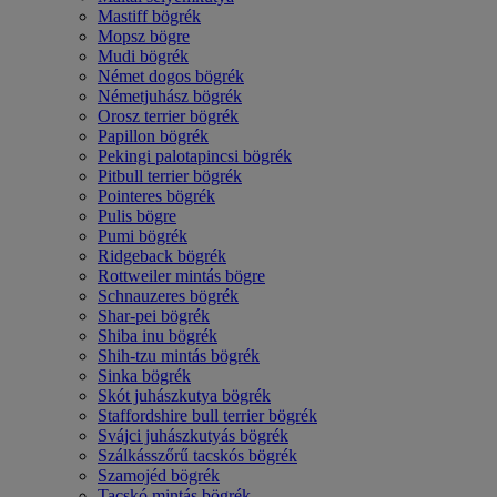
Mastiff bögrék
Mopsz bögre
Mudi bögrék
Német dogos bögrék
Németjuhász bögrék
Orosz terrier bögrék
Papillon bögrék
Pekingi palotapincsi bögrék
Pitbull terrier bögrék
Pointeres bögrék
Pulis bögre
Pumi bögrék
Ridgeback bögrék
Rottweiler mintás bögre
Schnauzeres bögrék
Shar-pei bögrék
Shiba inu bögrék
Shih-tzu mintás bögrék
Sinka bögrék
Skót juhászkutya bögrék
Staffordshire bull terrier bögrék
Svájci juhászkutyás bögrék
Szálkásszőrű tacskós bögrék
Szamojéd bögrék
Tacskó mintás bögrék