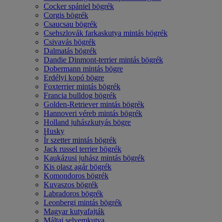
Cocker spániel bögrék
Corgis bögrék
Csaucsau bögrék
Csehszlovák farkaskutya mintás bögrék
Csivavás bögrék
Dalmatás bögrék
Dandie Dinmont-terrier mintás bögrék
Dobermann mintás bögre
Erdélyi kopó bögre
Foxterrier mintás bögrék
Francia bulldog bögrék
Golden-Retriever mintás bögrék
Hannoveri véreb mintás bögrék
Holland juhászkutyás bögre
Husky
Ír szetter mintás bögrék
Jack russel terrier bögrék
Kaukázusi juhász mintás bögrék
Kis olasz agár bögrék
Komondoros bögrék
Kuvaszos bögrék
Labradoros bögrék
Leonbergi mintás bögrék
Magyar kutyafajták
Máltai selyemkutya