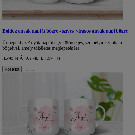
Boldog anyák napját bögre - szíves, virágos anyák napi bögre
Ünnepeld az Anyák napját egy különleges, személyre szabható
bögrével, amely tökéletes meglepetés les..
3.290 Ft
ÁFA nélkül: 2.591 Ft
Kosárba