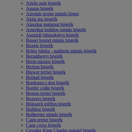
Afgán agár bögrék
Agaras bögrék
Airedale terrier mintás bögre
Akita inu bögrék
Alaszkai malamut bögrék
Amerikai bulldog mintás bögrék
Ausztrál juhászkutya bögrék
Basset hound mintás bögrék
Beagle bögrék
Belga juhász - malinois mintás bögrék
Bernáthegyi bögrék
Berni pásztor bögrék
Bichon bögrék
Biewer terrier bögrék
Bobtail bögrék
Bordeaux-i dog bögrék
Border collie bögrék
Boston terrier bögrék
Boxeres bögrék
Brüsszeli griffon bögrék
Bulldog bögrék
Bullterrier mintás bögrék
Cairn terrier bögrék
Cane corso bögrék
Cavalier King Charles spániel bögrék