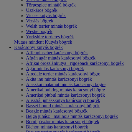
Törpespicc mintájú bögrék
Uszkáros bögrék
Vicces kutyás bögrék
Vizslás bögrék
Welsh terrier mintás bögrék
Westie bögrék
Yorkshire terrieres bögrék
Mutass mindent Kutyás bögrék
Karácsonyi kutyás bögrék
Affenpinscher karácsonyi bögrék
Afgán agár mintás karácsonyi bögrék
Afrikai oroszlánkutya - rigdeback karácsonyi bögrék
Agár mintás karácsonyi bögrék
Airedale terrier mintás karácsonyi bögre
Akita inu mintás karácsonyi bögrék
Alaszkai malamut mintás karácsonyi bögre
Amerikai bulldog mintás karácsonyi bögre
Amerikai pittbul mintás karácsonyi bögrék
Ausztrál juhászkutya karácsonyi bögrék
Basset hound mintás karácsonyi bögrék
Beagle mintás karácsonyi bögrék
Belga juhász - malinois mintás karácsonyi bögrék
Berni pásztor mintás karácsonyi bögrék
Bichon mintás karácsonyi bögrék