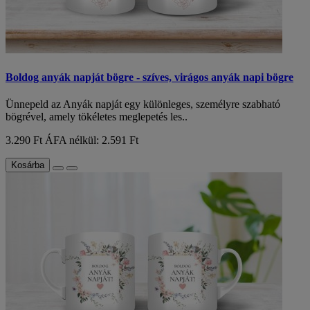
Boldog anyák napját bögre - szíves, virágos anyák napi bögre
Ünnepeld az Anyák napját egy különleges, személyre szabható
bögrével, amely tökéletes meglepetés les..
3.290 Ft
ÁFA nélkül: 2.591 Ft
Kosárba