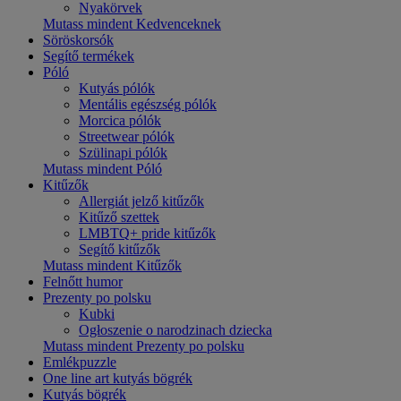
Nyakörvek
Mutass mindent Kedvenceknek
Söröskorsók
Segítő termékek
Póló
Kutyás pólók
Mentális egészség pólók
Morcica pólók
Streetwear pólók
Szülinapi pólók
Mutass mindent Póló
Kitűzők
Allergiát jelző kitűzők
Kitűző szettek
LMBTQ+ pride kitűzők
Segítő kitűzők
Mutass mindent Kitűzők
Felnőtt humor
Prezenty po polsku
Kubki
Ogłoszenie o narodzinach dziecka
Mutass mindent Prezenty po polsku
Emlékpuzzle
One line art kutyás bögrék
Kutyás bögrék