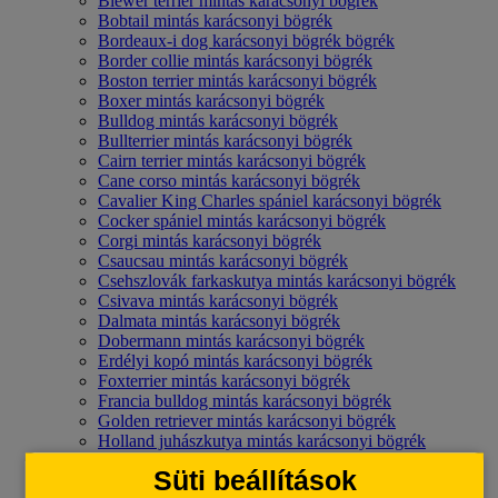
Biewer terrier mintás karácsonyi bögrék
Bobtail mintás karácsonyi bögrék
Bordeaux-i dog karácsonyi bögrék bögrék
Border collie mintás karácsonyi bögrék
Boston terrier mintás karácsonyi bögrék
Boxer mintás karácsonyi bögrék
Bulldog mintás karácsonyi bögrék
Bullterrier mintás karácsonyi bögrék
Cairn terrier mintás karácsonyi bögrék
Cane corso mintás karácsonyi bögrék
Cavalier King Charles spániel karácsonyi bögrék
Cocker spániel mintás karácsonyi bögrék
Corgi mintás karácsonyi bögrék
Csaucsau mintás karácsonyi bögrék
Csehszlovák farkaskutya mintás karácsonyi bögrék
Csivava mintás karácsonyi bögrék
Dalmata mintás karácsonyi bögrék
Dobermann mintás karácsonyi bögrék
Erdélyi kopó mintás karácsonyi bögrék
Foxterrier mintás karácsonyi bögrék
Francia bulldog mintás karácsonyi bögrék
Golden retriever mintás karácsonyi bögrék
Holland juhászkutya mintás karácsonyi bögrék
Husky mintás karácsonyi bögrék
Süti beállítások
Ír szetter mintás karácsonyi bögrék