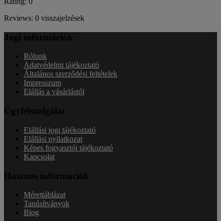
Rating: 0
Reviews: 0 visszajelzések
Jogi információk
Rólunk
Adatvédelmi tájékoztató
Általános szerződési feltételek
Impresszum
Elállás a vásárlástól
Ügyfélszolgálat
Elállási jogi tájékoztató
Elállási nyilatkozat
Képes fogyasztói tájékoztató
Kapcsolat
Hasznos információk
Mérettáblázat
Tanúsítványok
Blog