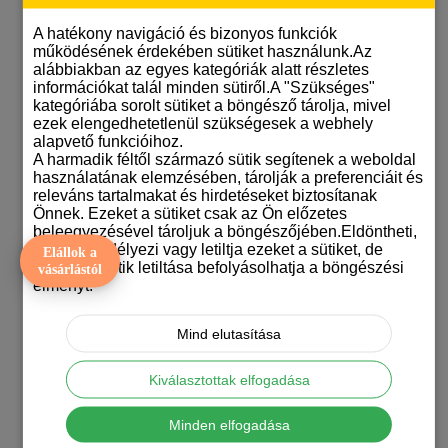
Jack Russel terrier mintás karácsonyi bögrék
Kis olasz agár karácsonyi bögrék
A hatékony navigáció és bizonyos funkciók
Kuvasz mintás karácsonyi bögrék
működésének érdekében sütiket használunk.Az
Labradoros karácsonyi bögrék
alábbiakban az egyes kategóriák alatt részletes
Leonbergi mintás karácsonyi bögrék
információkat talál minden sütiről.A "Szükséges"
Máltai selyemkutya mintás karácsonyi bögrék
kategóriába sorolt sütiket a böngésző tárolja, mivel
Masztiff mintás karácsonyi bögrék
ezek elengedhetetlenül szükségesek a webhely
Mopsz mintás karácsonyi bögre
alapvető funkcióihoz.
Német dogos karácsonyi bögrék
A harmadik féltől származó sütik segítenek a weboldal
Németjuhász mintás karácsonyi bögrék
használatának elemzésében, tárolják a preferenciáit és
Ordas színű németjuhász karácsonyi mintás bögre
releváns tartalmakat és hirdetéseket biztosítanak
Orosz terrier mintás karácsonyi bögrék
Önnek. Ezeket a sütiket csak az Ön előzetes
Papillon mintás karácsonyi bögrék
beleegyezésével tároljuk a böngészőjében.Eldöntheti,
Pekingi palotapincsi mintás karácsonyi bögrék
hogy engedélyezi vagy letiltja ezeket a sütiket, de
Elállok a
Pitbull terrieres karácsonyi bögrék
bizonyos sütik letiltása befolyásolhatja a böngészési
vásárlástól
Pointer mintás karácsonyi bögrék
élményt.
Puli mintás karácsonyi bögrék
Rottweiler mintás karácsonyi bögre
Schnauzeres karácsonyi bögrék
Mind elutasítása
Shar pei karácsonyi bögrék
Shiba inu karácsonyi bögrék
Kiválasztottak elfogadása
Shih-tzu mintás karácsonyi bögrék
Skót juhászkutya mintás karácsonyi bögrék
Staffordshire bullterrier mintás karácsonyi bögrék
Minden elfogadása
Svájci juhászkutyás karácsonyi bögrék