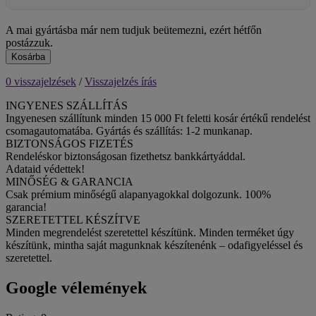
A mai gyártásba már nem tudjuk beütemezni, ezért hétfőn
postázzuk.
Kosárba
0 visszajelzések
/
Visszajelzés írás
INGYENES SZÁLLÍTÁS
Ingyenesen szállítunk minden 15 000 Ft feletti kosár értékű rendelést
csomagautomatába. Gyártás és szállítás: 1-2 munkanap.
BIZTONSÁGOS FIZETÉS
Rendeléskor biztonságosan fizethetsz bankkártyáddal.
Adataid védettek!
MINŐSÉG & GARANCIA
Csak prémium minőségű alapanyagokkal dolgozunk. 100%
garancia!
SZERETETTEL KÉSZÍTVE
Minden megrendelést szeretettel készítünk. Minden terméket úgy
készítünk, mintha saját magunknak készítenénk – odafigyeléssel és
szeretettel.
Google vélemények