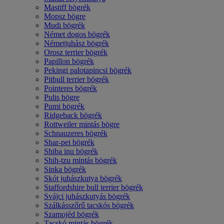
Mastiff bögrék
Mopsz bögre
Mudi bögrék
Német dogos bögrék
Németjuhász bögrék
Orosz terrier bögrék
Papillon bögrék
Pekingi palotapincsi bögrék
Pitbull terrier bögrék
Pointeres bögrék
Pulis bögre
Pumi bögrék
Ridgeback bögrék
Rottweiler mintás bögre
Schnauzeres bögrék
Shar-pei bögrék
Shiba inu bögrék
Shih-tzu mintás bögrék
Sinka bögrék
Skót juhászkutya bögrék
Staffordshire bull terrier bögrék
Svájci juhászkutyás bögrék
Szálkásszőrű tacskós bögrék
Szamojéd bögrék
Tacskó mintás bögrék