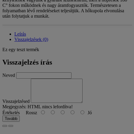
C° fokon működnek és nagy áramfogyasztók. Természetesen a
folyamatban lévő rendeléseket teljesítjük. A hőkupola elvonulása
után folytatjuk a munkát.
Leírás
Visszajelzések (0)
Ez egy teszt termék
Visszajelzés írás
Neved
Visszajelzésed
Megjegyzés:
HTML nincs lefordítva!
Értékelés
Rossz
Jó
Tovább