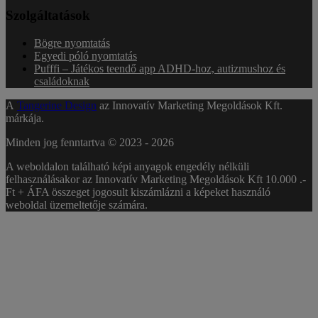
Szolgáltatások
Bögre nyomtatás
Egyedi póló nyomtatás
Pufffi – Játékos teendő app ADHD-hoz, autizmushoz és
családoknak
A
Tangerine Design
az Innovatív Marketing Megoldások Kft.
márkája.
Minden jog fenntartva © 2023 -
2026
A weboldalon található képi anyagok engedély nélküli
felhasználásakor az Innovatív Marketing Megoldások Kft 10.000 .-
Ft + ÁFA összeget jogosult kiszámlázni a képeket használó
weboldal üzemeltetője számára.