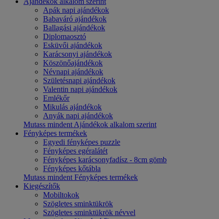
Ajándékok alkalom szerint
Apák napi ajándékok
Babaváró ajándékok
Ballagási ajándékok
Diplomaosztó
Esküvői ajándékok
Karácsonyi ajándékok
Köszönőajándékok
Névnapi ajándékok
Születésnapi ajándékok
Valentin napi ajándékok
Emlékőr
Mikulás ajándékok
Anyák napi ajándékok
Mutass mindent Ajándékok alkalom szerint
Fényképes termékek
Egyedi fényképes puzzle
Fényképes egéralátét
Fényképes karácsonyfadísz - 8cm gömb
Fényképes kőtábla
Mutass mindent Fényképes termékek
Kiegészítők
Mobiltokok
Szögletes sminktükrök
Szögletes sminktükrök névvel