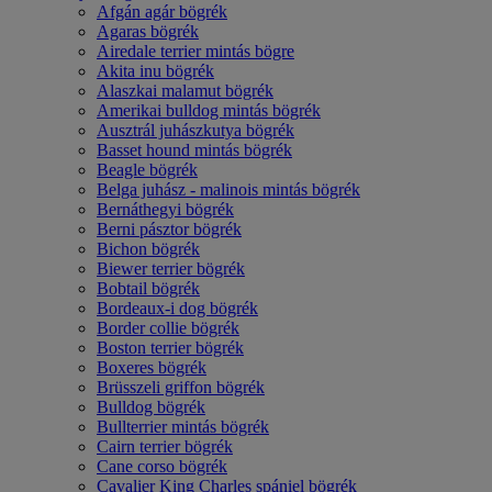
Afgán agár bögrék
Agaras bögrék
Airedale terrier mintás bögre
Akita inu bögrék
Alaszkai malamut bögrék
Amerikai bulldog mintás bögrék
Ausztrál juhászkutya bögrék
Basset hound mintás bögrék
Beagle bögrék
Belga juhász - malinois mintás bögrék
Bernáthegyi bögrék
Berni pásztor bögrék
Bichon bögrék
Biewer terrier bögrék
Bobtail bögrék
Bordeaux-i dog bögrék
Border collie bögrék
Boston terrier bögrék
Boxeres bögrék
Brüsszeli griffon bögrék
Bulldog bögrék
Bullterrier mintás bögrék
Cairn terrier bögrék
Cane corso bögrék
Cavalier King Charles spániel bögrék