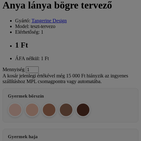
Anya lánya bögre tervező
Gyártó:
Tangerine Design
Model: teszt-tervezo
Elérhetőség: 1
1 Ft
ÁFA nélkül: 1 Ft
Mennyiség
A kosár jelenlegi értékével még 15 000 Ft hiányzik az ingyenes
szállításhoz MPL csomagpontra vagy automatába.
Gyermek bőrszín
Gyermek haja