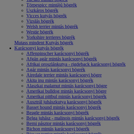
Törpespicc mintájú bögrék
Uszkáros bögrék
Vicces kutyás bögrék
Vizslás bögrék
Welsh terrier mintás bögrék
Westie bögrék
Yorkshire terrieres bögrék
Mutass mindent Kutyás bögrék
Karácsonyi kutyás bögrék
Affenpinscher karácsonyi bögrék
Afgán agár mintás karácsonyi bögrék
Afrikai oroszlánkutya - rigdeback karácsonyi bögrék
Agár mintás karácsonyi bögrék
Airedale terrier mintás karácsonyi bögre
Akita inu mintás karácsonyi bögrék
Alaszkai malamut mintás karácsonyi bögre
Amerikai bulldog mintás karácsonyi bögre
Amerikai pittbul mintás karácsonyi bögrék
Ausztrál juhászkutya karácsonyi bögrék
Basset hound mintás karácsonyi bögrék
Beagle mintás karácsonyi bögrék
Belga juhász - malinois mintás karácsonyi bögrék
Berni pásztor mintás karácsonyi bögrék
Bichon mintás karácsonyi bögrék