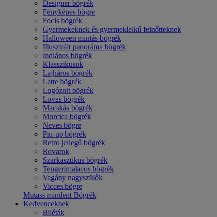
Designer bögrék
Fényképes bögre
Focis bögrék
Gyermekeknek és gyermeklelkű felnőtteknek
Halloween mintás bögrék
Illusztrált panoráma bögrék
Indiános bögrék
Klasszikusok
Lajháros bögrék
Latte bögrék
Logózott bögrék
Lovas bögrék
Macskás bögrék
Morcica bögrék
Neves bögre
Pin-up bögrék
Retro jellegű bögrék
Rovarok
Szarkasztikus bögrék
Tengerimalacos bögrék
Vagány nagyszülők
Vicces bögre
Mutass mindent Bögrék
Kedvenceknek
Biléták