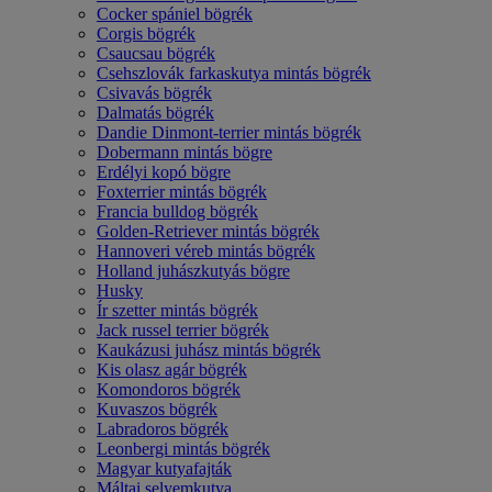
Cocker spániel bögrék
Corgis bögrék
Csaucsau bögrék
Csehszlovák farkaskutya mintás bögrék
Csivavás bögrék
Dalmatás bögrék
Dandie Dinmont-terrier mintás bögrék
Dobermann mintás bögre
Erdélyi kopó bögre
Foxterrier mintás bögrék
Francia bulldog bögrék
Golden-Retriever mintás bögrék
Hannoveri véreb mintás bögrék
Holland juhászkutyás bögre
Husky
Ír szetter mintás bögrék
Jack russel terrier bögrék
Kaukázusi juhász mintás bögrék
Kis olasz agár bögrék
Komondoros bögrék
Kuvaszos bögrék
Labradoros bögrék
Leonbergi mintás bögrék
Magyar kutyafajták
Máltai selyemkutya