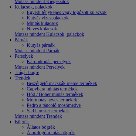
Mutass mindent Kiegészítők
Kulacsok, palackok
Egyedi fényképes vagy logózott kulacsok
Kutyás vizespalackok
Mintás kulacsok
Neves kulacsok
Mutass mindent Kulacsok, palackok
Párnák
Kutyás párnák
Mutass mindent Párnák
Perselyek
Káromkodás perselyek
Mutass mindent Perselyek
Trágár bögre
Trendek
Beszélgető macskák meme termékek
Capybara mintás termékek
Hód / Bober mintás termékek
Mormotás neves termékek
Pedro a táncoló mosómedve
Sad hamster termékek
Mutass mindent Trendek
Bögrék
Állatos bögrék
Álomfogó mintás bögrék