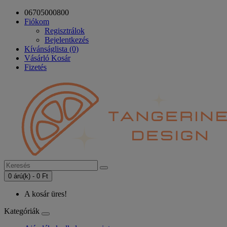
06705000800
Fiókom
Regisztrálok
Bejelentkezés
Kívánságlista (0)
Vásárló Kosár
Fizetés
0 árú(k) - 0 Ft
A kosár üres!
Kategóriák