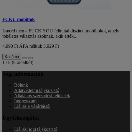
FCKU mobiltok
Ismerd meg a FUCK YOU felirattal díszített mobiltokot, amely
tökéletes választás azoknak, akik érték..
4.990 Ft
ÁFA nélkül: 3.929 Ft
Kosárba
1 / 8 (8 oldalból)
Jogi információk
Rólunk
Adatvédelmi tájékoztató
Általános szerződési feltételek
Impresszum
Elállás a vásárlástól
Ügyfélszolgálat
Elállási jogi tájékoztató