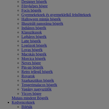
Designer bögrék
Fényképes bögre
Focis bögrék
Gyermekeknek és gyermeklelkű felnőtteknek
Halloween mintás bögrék
Illusztrált panoráma bögrék
Indiános bögrék
Klasszikusok
Lajháros bögrék
Latte bögrék
Logózott bögrék
Lovas bögrék
Macskás bögrék
Morcica bögrék
Neves bögre
Pin-up bögrék
Retro jellegű bögrék
Rovarok
Szarkasztikus bögrék
Tengerimalacos bögrék
Vagány nagyszülők
Vicces bögre
Mutass mindent Bögrék
Kedvenceknek
Biléták