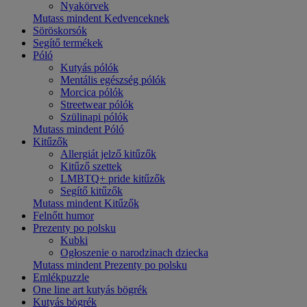
Nyakörvek
Mutass mindent Kedvenceknek
Söröskorsók
Segítő termékek
Póló
Kutyás pólók
Mentális egészség pólók
Morcica pólók
Streetwear pólók
Szülinapi pólók
Mutass mindent Póló
Kitűzők
Allergiát jelző kitűzők
Kitűző szettek
LMBTQ+ pride kitűzők
Segítő kitűzők
Mutass mindent Kitűzők
Felnőtt humor
Prezenty po polsku
Kubki
Ogłoszenie o narodzinach dziecka
Mutass mindent Prezenty po polsku
Emlékpuzzle
One line art kutyás bögrék
Kutyás bögrék