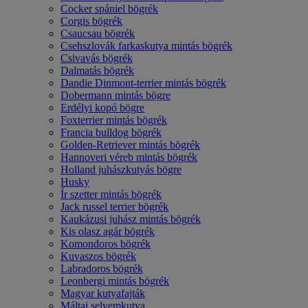
Cocker spániel bögrék
Corgis bögrék
Csaucsau bögrék
Csehszlovák farkaskutya mintás bögrék
Csivavás bögrék
Dalmatás bögrék
Dandie Dinmont-terrier mintás bögrék
Dobermann mintás bögre
Erdélyi kopó bögre
Foxterrier mintás bögrék
Francia bulldog bögrék
Golden-Retriever mintás bögrék
Hannoveri véreb mintás bögrék
Holland juhászkutyás bögre
Husky
Ír szetter mintás bögrék
Jack russel terrier bögrék
Kaukázusi juhász mintás bögrék
Kis olasz agár bögrék
Komondoros bögrék
Kuvaszos bögrék
Labradoros bögrék
Leonbergi mintás bögrék
Magyar kutyafajták
Máltai selyemkutya