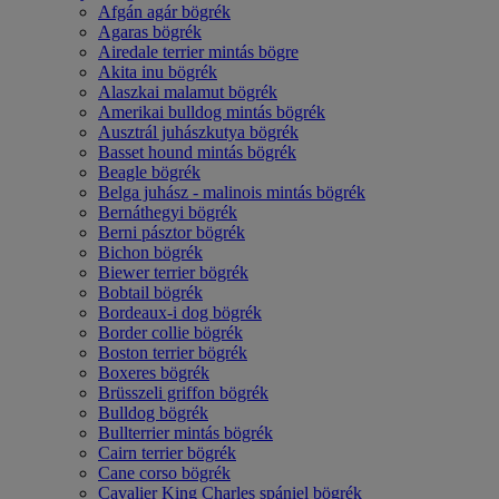
Afgán agár bögrék
Agaras bögrék
Airedale terrier mintás bögre
Akita inu bögrék
Alaszkai malamut bögrék
Amerikai bulldog mintás bögrék
Ausztrál juhászkutya bögrék
Basset hound mintás bögrék
Beagle bögrék
Belga juhász - malinois mintás bögrék
Bernáthegyi bögrék
Berni pásztor bögrék
Bichon bögrék
Biewer terrier bögrék
Bobtail bögrék
Bordeaux-i dog bögrék
Border collie bögrék
Boston terrier bögrék
Boxeres bögrék
Brüsszeli griffon bögrék
Bulldog bögrék
Bullterrier mintás bögrék
Cairn terrier bögrék
Cane corso bögrék
Cavalier King Charles spániel bögrék