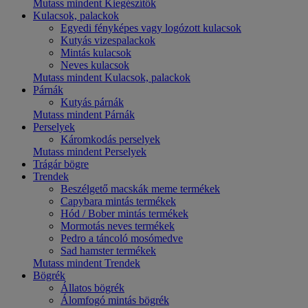
Mutass mindent Kiegészítők
Kulacsok, palackok
Egyedi fényképes vagy logózott kulacsok
Kutyás vizespalackok
Mintás kulacsok
Neves kulacsok
Mutass mindent Kulacsok, palackok
Párnák
Kutyás párnák
Mutass mindent Párnák
Perselyek
Káromkodás perselyek
Mutass mindent Perselyek
Trágár bögre
Trendek
Beszélgető macskák meme termékek
Capybara mintás termékek
Hód / Bober mintás termékek
Mormotás neves termékek
Pedro a táncoló mosómedve
Sad hamster termékek
Mutass mindent Trendek
Bögrék
Állatos bögrék
Álomfogó mintás bögrék