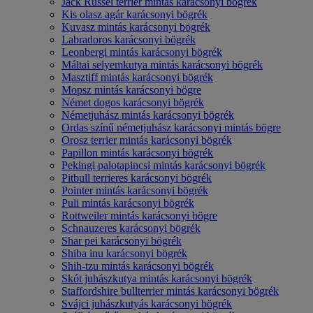
Jack Russel terrier mintás karácsonyi bögrék
Kis olasz agár karácsonyi bögrék
Kuvasz mintás karácsonyi bögrék
Labradoros karácsonyi bögrék
Leonbergi mintás karácsonyi bögrék
Máltai selyemkutya mintás karácsonyi bögrék
Masztiff mintás karácsonyi bögrék
Mopsz mintás karácsonyi bögre
Német dogos karácsonyi bögrék
Németjuhász mintás karácsonyi bögrék
Ordas színű németjuhász karácsonyi mintás bögre
Orosz terrier mintás karácsonyi bögrék
Papillon mintás karácsonyi bögrék
Pekingi palotapincsi mintás karácsonyi bögrék
Pitbull terrieres karácsonyi bögrék
Pointer mintás karácsonyi bögrék
Puli mintás karácsonyi bögrék
Rottweiler mintás karácsonyi bögre
Schnauzeres karácsonyi bögrék
Shar pei karácsonyi bögrék
Shiba inu karácsonyi bögrék
Shih-tzu mintás karácsonyi bögrék
Skót juhászkutya mintás karácsonyi bögrék
Staffordshire bullterrier mintás karácsonyi bögrék
Svájci juhászkutyás karácsonyi bögrék