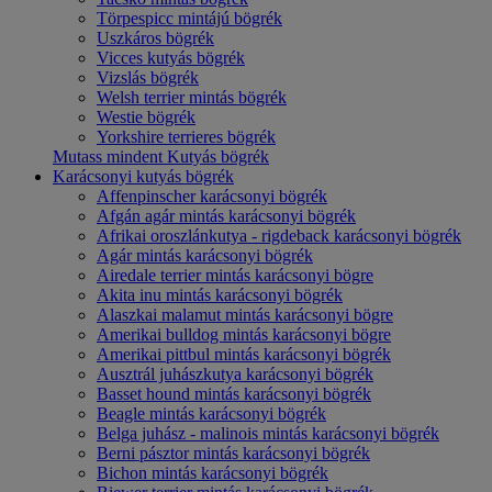
Törpespicc mintájú bögrék
Uszkáros bögrék
Vicces kutyás bögrék
Vizslás bögrék
Welsh terrier mintás bögrék
Westie bögrék
Yorkshire terrieres bögrék
Mutass mindent Kutyás bögrék
Karácsonyi kutyás bögrék
Affenpinscher karácsonyi bögrék
Afgán agár mintás karácsonyi bögrék
Afrikai oroszlánkutya - rigdeback karácsonyi bögrék
Agár mintás karácsonyi bögrék
Airedale terrier mintás karácsonyi bögre
Akita inu mintás karácsonyi bögrék
Alaszkai malamut mintás karácsonyi bögre
Amerikai bulldog mintás karácsonyi bögre
Amerikai pittbul mintás karácsonyi bögrék
Ausztrál juhászkutya karácsonyi bögrék
Basset hound mintás karácsonyi bögrék
Beagle mintás karácsonyi bögrék
Belga juhász - malinois mintás karácsonyi bögrék
Berni pásztor mintás karácsonyi bögrék
Bichon mintás karácsonyi bögrék