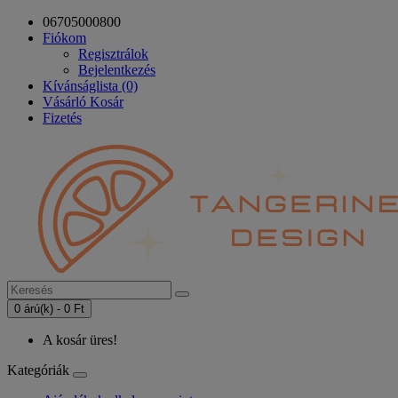
06705000800
Fiókom
Regisztrálok
Bejelentkezés
Kívánságlista (0)
Vásárló Kosár
Fizetés
0 árú(k) - 0 Ft
A kosár üres!
Kategóriák