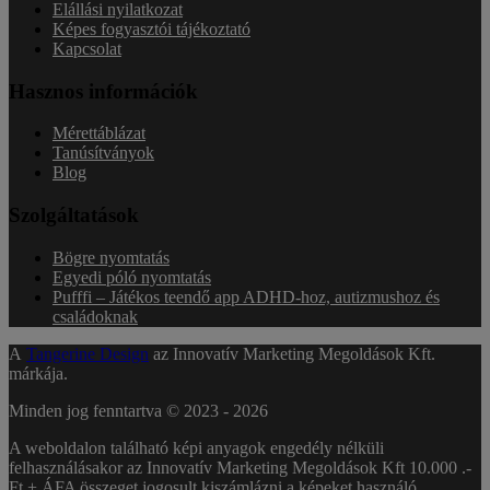
Elállási nyilatkozat
Képes fogyasztói tájékoztató
Kapcsolat
Hasznos információk
Mérettáblázat
Tanúsítványok
Blog
Szolgáltatások
Bögre nyomtatás
Egyedi póló nyomtatás
Pufffi – Játékos teendő app ADHD-hoz, autizmushoz és
családoknak
A
Tangerine Design
az Innovatív Marketing Megoldások Kft.
márkája.
Minden jog fenntartva © 2023 -
2026
A weboldalon található képi anyagok engedély nélküli
felhasználásakor az Innovatív Marketing Megoldások Kft 10.000 .-
Ft + ÁFA összeget jogosult kiszámlázni a képeket használó