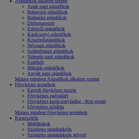
Ajándékok alkalom szerint
Apák napi ajándékok
Babaváró ajándékok
Ballagási ajándékok
Diplomaosztó
Esküvői ajándékok
Karácsonyi ajándékok
Köszönőajándékok
Névnapi ajándékok
Születésnapi ajándékok
Valentin napi ajándékok
Emlékőr
Mikulás ajándékok
Anyák napi ajándékok
Mutass mindent Ajándékok alkalom szerint
Fényképes termékek
Egyedi fényképes puzzle
Fényképes egéralátét
Fényképes karácsonyfadísz - 8cm gömb
Fényképes kőtábla
Mutass mindent Fényképes termékek
Kiegészítők
Mobiltokok
Szögletes sminktükrök
Szögletes sminktükrök névvel