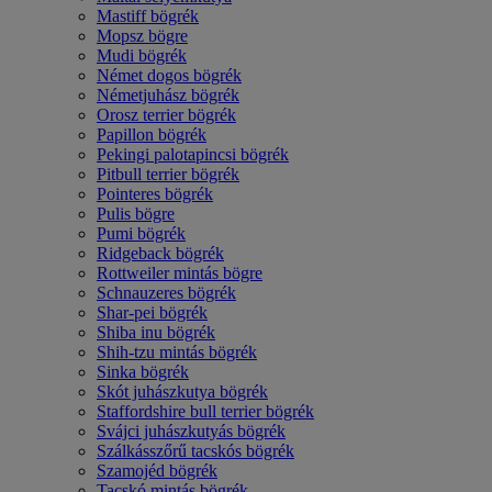
Mastiff bögrék
Mopsz bögre
Mudi bögrék
Német dogos bögrék
Németjuhász bögrék
Orosz terrier bögrék
Papillon bögrék
Pekingi palotapincsi bögrék
Pitbull terrier bögrék
Pointeres bögrék
Pulis bögre
Pumi bögrék
Ridgeback bögrék
Rottweiler mintás bögre
Schnauzeres bögrék
Shar-pei bögrék
Shiba inu bögrék
Shih-tzu mintás bögrék
Sinka bögrék
Skót juhászkutya bögrék
Staffordshire bull terrier bögrék
Svájci juhászkutyás bögrék
Szálkásszőrű tacskós bögrék
Szamojéd bögrék
Tacskó mintás bögrék