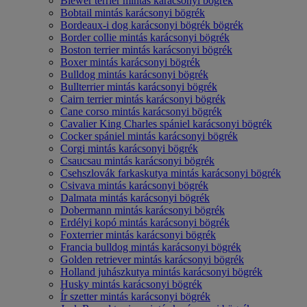
Biewer terrier mintás karácsonyi bögrék
Bobtail mintás karácsonyi bögrék
Bordeaux-i dog karácsonyi bögrék bögrék
Border collie mintás karácsonyi bögrék
Boston terrier mintás karácsonyi bögrék
Boxer mintás karácsonyi bögrék
Bulldog mintás karácsonyi bögrék
Bullterrier mintás karácsonyi bögrék
Cairn terrier mintás karácsonyi bögrék
Cane corso mintás karácsonyi bögrék
Cavalier King Charles spániel karácsonyi bögrék
Cocker spániel mintás karácsonyi bögrék
Corgi mintás karácsonyi bögrék
Csaucsau mintás karácsonyi bögrék
Csehszlovák farkaskutya mintás karácsonyi bögrék
Csivava mintás karácsonyi bögrék
Dalmata mintás karácsonyi bögrék
Dobermann mintás karácsonyi bögrék
Erdélyi kopó mintás karácsonyi bögrék
Foxterrier mintás karácsonyi bögrék
Francia bulldog mintás karácsonyi bögrék
Golden retriever mintás karácsonyi bögrék
Holland juhászkutya mintás karácsonyi bögrék
Husky mintás karácsonyi bögrék
Ír szetter mintás karácsonyi bögrék