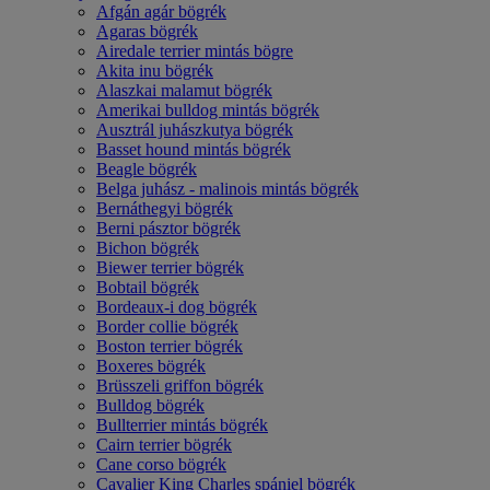
Afgán agár bögrék
Agaras bögrék
Airedale terrier mintás bögre
Akita inu bögrék
Alaszkai malamut bögrék
Amerikai bulldog mintás bögrék
Ausztrál juhászkutya bögrék
Basset hound mintás bögrék
Beagle bögrék
Belga juhász - malinois mintás bögrék
Bernáthegyi bögrék
Berni pásztor bögrék
Bichon bögrék
Biewer terrier bögrék
Bobtail bögrék
Bordeaux-i dog bögrék
Border collie bögrék
Boston terrier bögrék
Boxeres bögrék
Brüsszeli griffon bögrék
Bulldog bögrék
Bullterrier mintás bögrék
Cairn terrier bögrék
Cane corso bögrék
Cavalier King Charles spániel bögrék