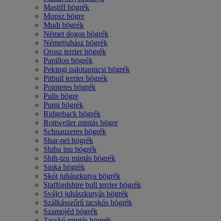
Mastiff bögrék
Mopsz bögre
Mudi bögrék
Német dogos bögrék
Németjuhász bögrék
Orosz terrier bögrék
Papillon bögrék
Pekingi palotapincsi bögrék
Pitbull terrier bögrék
Pointeres bögrék
Pulis bögre
Pumi bögrék
Ridgeback bögrék
Rottweiler mintás bögre
Schnauzeres bögrék
Shar-pei bögrék
Shiba inu bögrék
Shih-tzu mintás bögrék
Sinka bögrék
Skót juhászkutya bögrék
Staffordshire bull terrier bögrék
Svájci juhászkutyás bögrék
Szálkásszőrű tacskós bögrék
Szamojéd bögrék
Tacskó mintás bögrék