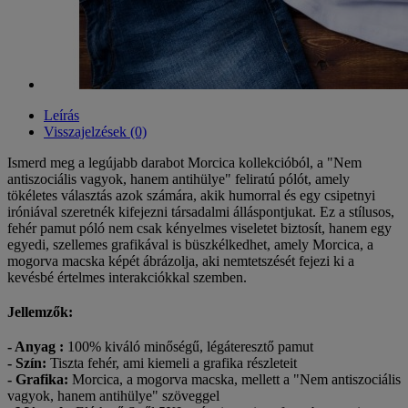
Leírás
Visszajelzések (0)
Ismerd meg a legújabb darabot Morcica kollekcióból, a "Nem
antiszociális vagyok, hanem antihülye" feliratú pólót, amely
tökéletes választás azok számára, akik humorral és egy csipetnyi
iróniával szeretnék kifejezni társadalmi álláspontjukat. Ez a stílusos,
fehér pamut póló nem csak kényelmes viseletet biztosít, hanem egy
egyedi, szellemes grafikával is büszkélkedhet, amely Morcica, a
mogorva macska képét ábrázolja, aki nemtetszését fejezi ki a
kevésbé értelmes interakciókkal szemben.
Jellemzők:
- Anyag :
100% kiváló minőségű, légáteresztő pamut
- Szín:
Tiszta fehér, ami kiemeli a grafika részleteit
- Grafika:
Morcica, a mogorva macska, mellett a "Nem antiszociális
vagyok, hanem antihülye" szöveggel