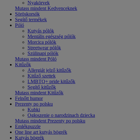
Nyakörvek
Mutass mindent Kedvenceknek
Söröskorsók
Segítő termékek
Póló
Kutyás pólók
Mentális egészség pólók
Morcica pólók
Streetwear pólók
Szülinapi pólók
Mutass mindent Póló
Kitűzők
Allergiát jelző kitűzők
Kitűző szettek
LMBTQ+ pride kitűzők
Segítő kitűzők
Mutass mindent Kitűzők
Felnőtt humor
Prezenty po polsku
Kubki
Ogłoszenie o narodzinach dziecka
Mutass mindent Prezenty po polsku
Emlékpuzzle
One line art kutyás bögrék
Kutyás bögrék