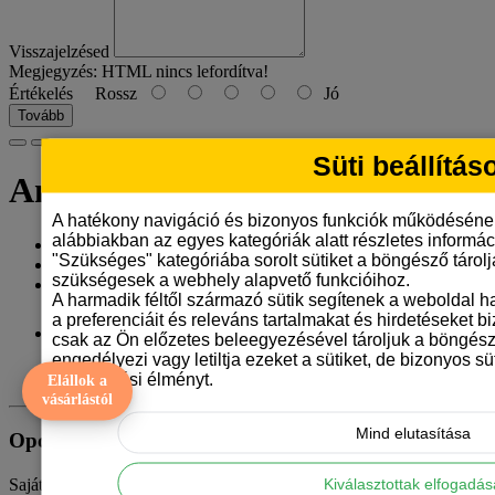
Visszajelzésed
Megjegyzés:
HTML nincs lefordítva!
Értékelés
Rossz
Jó
Tovább
Süti beállítás
Antihülye - Morcica póló
A hatékony navigáció és bizonyos funkciók működéséne
alábbiakban az egyes kategóriák alatt részletes informáci
Gyártó:
Tangerine Design
"Szükséges" kategóriába sorolt sütiket a böngésző tárol
Model: antihulye-morcica-1
szükségesek a webhely alapvető funkcióihoz.
Elérhetőség: 2-3 napon belül
A harmadik féltől származó sütik segítenek a weboldal 
a preferenciáit és releváns tartalmakat és hirdetéseket b
4.790 Ft
csak az Ön előzetes beleegyezésével tároljuk a böngész
engedélyezi vagy letiltja ezeket a sütiket, de bizonyos süt
ÁFA nélkül: 3.772 Ft
böngészési élményt.
Elállok a
vásárlástól
Mind elutasítása
Opciók
Kiválasztottak elfogadá
Saját szöveget szeretnél rá? Írd ide