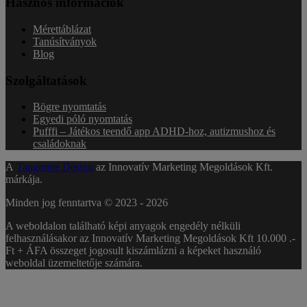
Hasznos információk
Mérettáblázat
Tanúsítványok
Blog
Szolgáltatások
Bögre nyomtatás
Egyedi póló nyomtatás
Pufffi – Játékos teendő app ADHD-hoz, autizmushoz és
családoknak
A
Tangerine Design
az Innovatív Marketing Megoldások Kft.
márkája.
Minden jog fenntartva © 2023 -
2026
A weboldalon található képi anyagok engedély nélküli
felhasználásakor az Innovatív Marketing Megoldások Kft 10.000 .-
Ft + ÁFA összeget jogosult kiszámlázni a képeket használó
weboldal üzemeltetője számára.