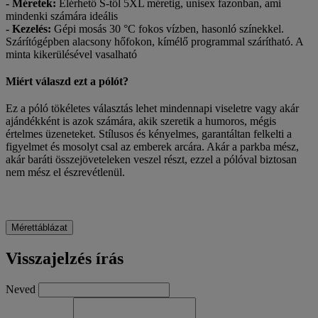
- Méretek:
Elérhető S-től 5XL méretig, unisex fazonban, ami
mindenki számára ideális
- Kezelés:
Gépi mosás 30 °C fokos vízben, hasonló színekkel.
Szárítógépben alacsony hőfokon, kímélő programmal szárítható. A
minta kikerülésével vasalható
Miért válaszd ezt a pólót?
Ez a póló tökéletes választás lehet mindennapi viseletre vagy akár
ajándékként is azok számára, akik szeretik a humoros, mégis
értelmes üzeneteket. Stílusos és kényelmes, garantáltan felkelti a
figyelmet és mosolyt csal az emberek arcára. Akár a parkba mész,
akár baráti összejöveteleken veszel részt, ezzel a pólóval biztosan
nem mész el észrevétlenül.
Mérettáblázat
Visszajelzés írás
Neved