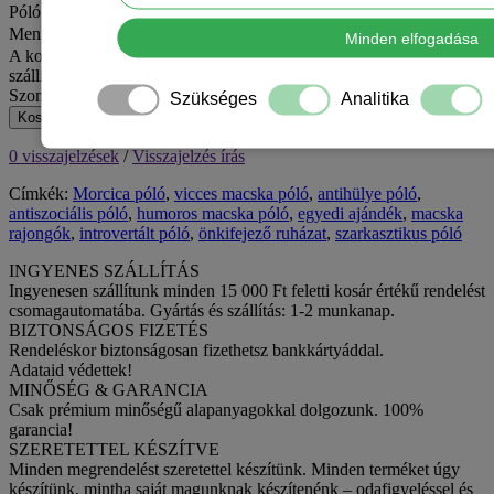
Póló mérete
Mennyiség
Minden elfogadása
A kosár jelenlegi értékével még 15 000 Ft hiányzik az ingyenes
szállításhoz MPL csomagpontra vagy automatába.
Szombat van – hétfőn adjuk fel.
Szükséges
Analitika
Kosárba
0 visszajelzések
/
Visszajelzés írás
Címkék:
Morcica póló
,
vicces macska póló
,
antihülye póló
,
antiszociális póló
,
humoros macska póló
,
egyedi ajándék
,
macska
rajongók
,
introvertált póló
,
önkifejező ruházat
,
szarkasztikus póló
INGYENES SZÁLLÍTÁS
Ingyenesen szállítunk minden 15 000 Ft feletti kosár értékű rendelést
csomagautomatába. Gyártás és szállítás: 1-2 munkanap.
BIZTONSÁGOS FIZETÉS
Rendeléskor biztonságosan fizethetsz bankkártyáddal.
Adataid védettek!
MINŐSÉG & GARANCIA
Csak prémium minőségű alapanyagokkal dolgozunk. 100%
garancia!
SZERETETTEL KÉSZÍTVE
Minden megrendelést szeretettel készítünk. Minden terméket úgy
készítünk, mintha saját magunknak készítenénk – odafigyeléssel és