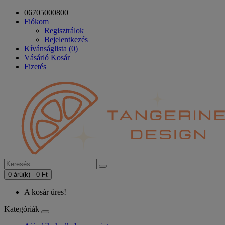
06705000800
Fiókom
Regisztrálok
Bejelentkezés
Kívánságlista (0)
Vásárló Kosár
Fizetés
0 árú(k) - 0 Ft
A kosár üres!
Kategóriák