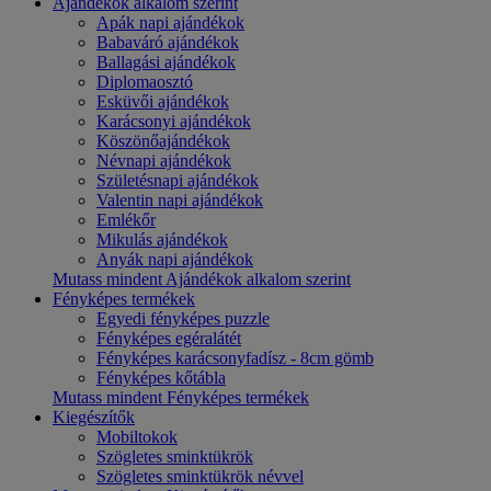
Ajándékok alkalom szerint
Apák napi ajándékok
Babaváró ajándékok
Ballagási ajándékok
Diplomaosztó
Esküvői ajándékok
Karácsonyi ajándékok
Köszönőajándékok
Névnapi ajándékok
Születésnapi ajándékok
Valentin napi ajándékok
Emlékőr
Mikulás ajándékok
Anyák napi ajándékok
Mutass mindent Ajándékok alkalom szerint
Fényképes termékek
Egyedi fényképes puzzle
Fényképes egéralátét
Fényképes karácsonyfadísz - 8cm gömb
Fényképes kőtábla
Mutass mindent Fényképes termékek
Kiegészítők
Mobiltokok
Szögletes sminktükrök
Szögletes sminktükrök névvel