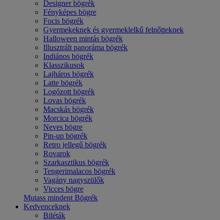
Designer bögrék
Fényképes bögre
Focis bögrék
Gyermekeknek és gyermeklelkű felnőtteknek
Halloween mintás bögrék
Illusztrált panoráma bögrék
Indiános bögrék
Klasszikusok
Lajháros bögrék
Latte bögrék
Logózott bögrék
Lovas bögrék
Macskás bögrék
Morcica bögrék
Neves bögre
Pin-up bögrék
Retro jellegű bögrék
Rovarok
Szarkasztikus bögrék
Tengerimalacos bögrék
Vagány nagyszülők
Vicces bögre
Mutass mindent Bögrék
Kedvenceknek
Biléták