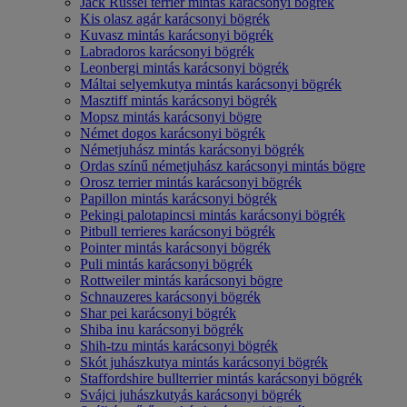
Jack Russel terrier mintás karácsonyi bögrék
Kis olasz agár karácsonyi bögrék
Kuvasz mintás karácsonyi bögrék
Labradoros karácsonyi bögrék
Leonbergi mintás karácsonyi bögrék
Máltai selyemkutya mintás karácsonyi bögrék
Masztiff mintás karácsonyi bögrék
Mopsz mintás karácsonyi bögre
Német dogos karácsonyi bögrék
Németjuhász mintás karácsonyi bögrék
Ordas színű németjuhász karácsonyi mintás bögre
Orosz terrier mintás karácsonyi bögrék
Papillon mintás karácsonyi bögrék
Pekingi palotapincsi mintás karácsonyi bögrék
Pitbull terrieres karácsonyi bögrék
Pointer mintás karácsonyi bögrék
Puli mintás karácsonyi bögrék
Rottweiler mintás karácsonyi bögre
Schnauzeres karácsonyi bögrék
Shar pei karácsonyi bögrék
Shiba inu karácsonyi bögrék
Shih-tzu mintás karácsonyi bögrék
Skót juhászkutya mintás karácsonyi bögrék
Staffordshire bullterrier mintás karácsonyi bögrék
Svájci juhászkutyás karácsonyi bögrék