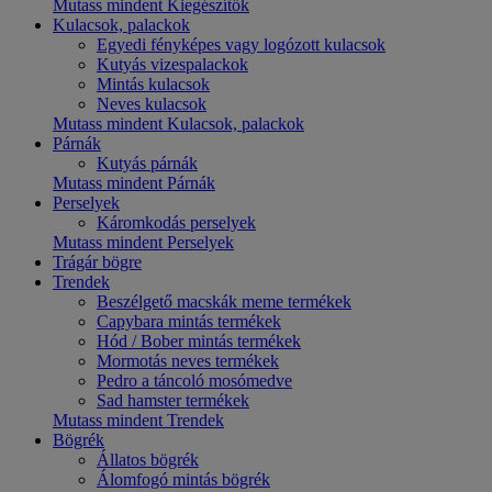
Mutass mindent Kiegészítők
Kulacsok, palackok
Egyedi fényképes vagy logózott kulacsok
Kutyás vizespalackok
Mintás kulacsok
Neves kulacsok
Mutass mindent Kulacsok, palackok
Párnák
Kutyás párnák
Mutass mindent Párnák
Perselyek
Káromkodás perselyek
Mutass mindent Perselyek
Trágár bögre
Trendek
Beszélgető macskák meme termékek
Capybara mintás termékek
Hód / Bober mintás termékek
Mormotás neves termékek
Pedro a táncoló mosómedve
Sad hamster termékek
Mutass mindent Trendek
Bögrék
Állatos bögrék
Álomfogó mintás bögrék