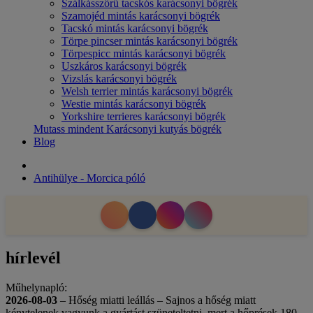
Szálkásszőrű tacskós karácsonyi bögrék
Szamojéd mintás karácsonyi bögrék
Tacskó mintás karácsonyi bögrék
Törpe pincser mintás karácsonyi bögrék
Törpespicc mintás karácsonyi bögrék
Uszkáros karácsonyi bögrék
Vizslás karácsonyi bögrék
Welsh terrier mintás karácsonyi bögrék
Westie mintás karácsonyi bögrék
Yorkshire terrieres karácsonyi bögrék
Mutass mindent Karácsonyi kutyás bögrék
Blog
Antihülye - Morcica póló
hírlevél
Műhelynapló:
2026-08-03
– Hőség miatti leállás – Sajnos a hőség miatt
kénytelenek vagyunk a gyártást szüneteltetni, mert a hőprések 180