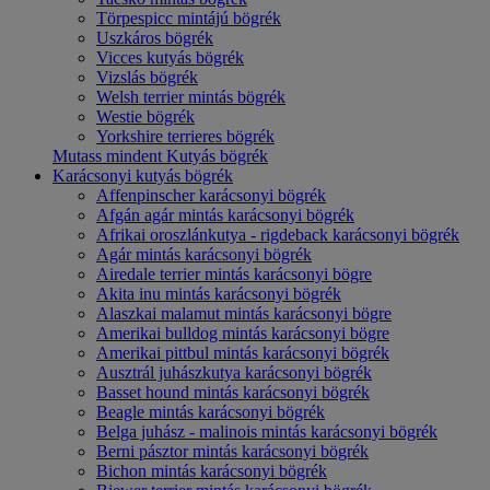
Törpespicc mintájú bögrék
Uszkáros bögrék
Vicces kutyás bögrék
Vizslás bögrék
Welsh terrier mintás bögrék
Westie bögrék
Yorkshire terrieres bögrék
Mutass mindent Kutyás bögrék
Karácsonyi kutyás bögrék
Affenpinscher karácsonyi bögrék
Afgán agár mintás karácsonyi bögrék
Afrikai oroszlánkutya - rigdeback karácsonyi bögrék
Agár mintás karácsonyi bögrék
Airedale terrier mintás karácsonyi bögre
Akita inu mintás karácsonyi bögrék
Alaszkai malamut mintás karácsonyi bögre
Amerikai bulldog mintás karácsonyi bögre
Amerikai pittbul mintás karácsonyi bögrék
Ausztrál juhászkutya karácsonyi bögrék
Basset hound mintás karácsonyi bögrék
Beagle mintás karácsonyi bögrék
Belga juhász - malinois mintás karácsonyi bögrék
Berni pásztor mintás karácsonyi bögrék
Bichon mintás karácsonyi bögrék