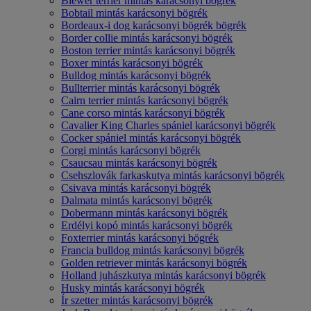
Biewer terrier mintás karácsonyi bögrék
Bobtail mintás karácsonyi bögrék
Bordeaux-i dog karácsonyi bögrék bögrék
Border collie mintás karácsonyi bögrék
Boston terrier mintás karácsonyi bögrék
Boxer mintás karácsonyi bögrék
Bulldog mintás karácsonyi bögrék
Bullterrier mintás karácsonyi bögrék
Cairn terrier mintás karácsonyi bögrék
Cane corso mintás karácsonyi bögrék
Cavalier King Charles spániel karácsonyi bögrék
Cocker spániel mintás karácsonyi bögrék
Corgi mintás karácsonyi bögrék
Csaucsau mintás karácsonyi bögrék
Csehszlovák farkaskutya mintás karácsonyi bögrék
Csivava mintás karácsonyi bögrék
Dalmata mintás karácsonyi bögrék
Dobermann mintás karácsonyi bögrék
Erdélyi kopó mintás karácsonyi bögrék
Foxterrier mintás karácsonyi bögrék
Francia bulldog mintás karácsonyi bögrék
Golden retriever mintás karácsonyi bögrék
Holland juhászkutya mintás karácsonyi bögrék
Husky mintás karácsonyi bögrék
Ír szetter mintás karácsonyi bögrék