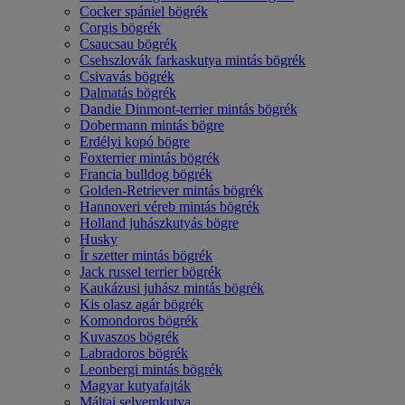
Cocker spániel bögrék
Corgis bögrék
Csaucsau bögrék
Csehszlovák farkaskutya mintás bögrék
Csivavás bögrék
Dalmatás bögrék
Dandie Dinmont-terrier mintás bögrék
Dobermann mintás bögre
Erdélyi kopó bögre
Foxterrier mintás bögrék
Francia bulldog bögrék
Golden-Retriever mintás bögrék
Hannoveri véreb mintás bögrék
Holland juhászkutyás bögre
Husky
Ír szetter mintás bögrék
Jack russel terrier bögrék
Kaukázusi juhász mintás bögrék
Kis olasz agár bögrék
Komondoros bögrék
Kuvaszos bögrék
Labradoros bögrék
Leonbergi mintás bögrék
Magyar kutyafajták
Máltai selyemkutya