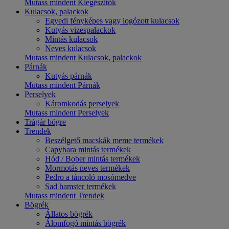
Mutass mindent Kiegészítők
Kulacsok, palackok
Egyedi fényképes vagy logózott kulacsok
Kutyás vizespalackok
Mintás kulacsok
Neves kulacsok
Mutass mindent Kulacsok, palackok
Párnák
Kutyás párnák
Mutass mindent Párnák
Perselyek
Káromkodás perselyek
Mutass mindent Perselyek
Trágár bögre
Trendek
Beszélgető macskák meme termékek
Capybara mintás termékek
Hód / Bober mintás termékek
Mormotás neves termékek
Pedro a táncoló mosómedve
Sad hamster termékek
Mutass mindent Trendek
Bögrék
Állatos bögrék
Álomfogó mintás bögrék