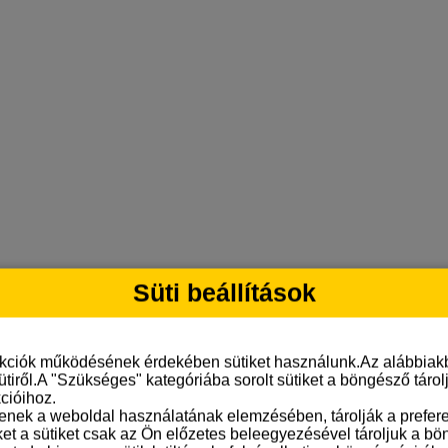
Süti beállítások
nkciók működésének érdekében sütiket használunk.Az alábbiakb
ütiről.A "Szükséges" kategóriába sorolt sütiket a böngésző táro
cióihoz.
tenek a weboldal használatának elemzésében, tárolják a preferen
ket a sütiket csak az Ön előzetes beleegyezésével tároljuk a b