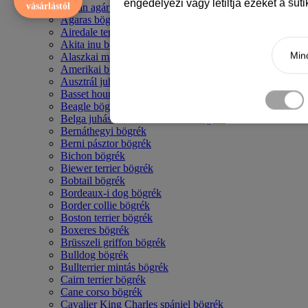
engedélyezi vagy letiltja ezeket a süt
vásárlástól
Afgán agár bögrék
Agaras bögrék
Airedale terrier mintás bögre
Akita inu bögrék
Mind
Alaszkai malamut bögrék
Amerikai bulldog mintás bögrék
Ausztrál juhászkutya bögrék
Basset hound mintás bögrék
Beagle bögrék
Belga juhász - malinois mintás bögrék
Bernáthegyi bögrék
Berni pásztor bögrék
Bichon bögrék
Biewer terrier bögrék
Bobtail bögrék
Bordeaux-i dog bögrék
Border collie bögrék
Boston terrier bögrék
Boxeres bögrék
Brüsszeli griffon bögrék
Bulldog bögrék
Bullterrier mintás bögrék
Cairn terrier bögrék
Cane corso bögrék
Cavalier King Charles spániel bögrék