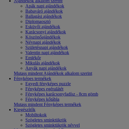
Ajándékok alkalom szerint
Apák napi ajándékok
Babaváró ajándékok
Ballagási ajándékok
Diplomaosztó
Esküvői ajándékok
Karácsonyi ajándékok
Köszönőajándékok
Névnapi ajándékok
Születésnapi ajándékok
Valentin napi ajándékok
Emlékőr
Mikulás ajándékok
Anyák napi ajándékok
Mutass mindent Ajándékok alkalom szerint
Fényképes termékek
Egyedi fényképes puzzle
Fényképes egéralátét
Fényképes karácsonyfadísz - 8cm gömb
Fényképes kőtábla
Mutass mindent Fényképes termékek
Kiegészítők
Mobiltokok
Szögletes sminktükrök
Szögletes sminktükrök névvel