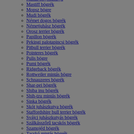
Mastiff bögrék
Mopsz bögre
Mudi bögrék
Német dogos bögrék
Németjuhász bögrék
Orosz terrier bögrék
Papillon bögrék
Pekingi palotapincsi bögrék
Pitbull terrier bögrék
Pointeres bögrék
Pulis bögre
Pumi bögrék
Ridgeback bögrék
Rottweiler mintás bögre
Schnauzeres bögrék
Shar-pei bögrék
Shiba inu bögrék
Shih-tzu mintás bögrék
Sinka bögrék
Skót juhászkutya bögrék
Staffordshire bull terrier bögrék
Svájci juhászkutyás bögrék
Szálkásszőrű tacskós bögrék
Szamojéd bögrék
Tacskó mintás bögrék