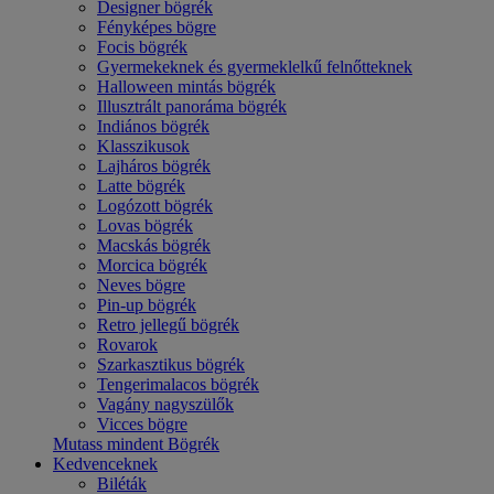
Designer bögrék
Fényképes bögre
Focis bögrék
Gyermekeknek és gyermeklelkű felnőtteknek
Halloween mintás bögrék
Illusztrált panoráma bögrék
Indiános bögrék
Klasszikusok
Lajháros bögrék
Latte bögrék
Logózott bögrék
Lovas bögrék
Macskás bögrék
Morcica bögrék
Neves bögre
Pin-up bögrék
Retro jellegű bögrék
Rovarok
Szarkasztikus bögrék
Tengerimalacos bögrék
Vagány nagyszülők
Vicces bögre
Mutass mindent Bögrék
Kedvenceknek
Biléták