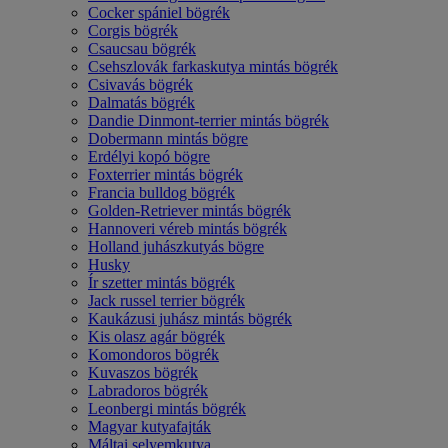
Cocker spániel bögrék
Corgis bögrék
Csaucsau bögrék
Csehszlovák farkaskutya mintás bögrék
Csivavás bögrék
Dalmatás bögrék
Dandie Dinmont-terrier mintás bögrék
Dobermann mintás bögre
Erdélyi kopó bögre
Foxterrier mintás bögrék
Francia bulldog bögrék
Golden-Retriever mintás bögrék
Hannoveri véreb mintás bögrék
Holland juhászkutyás bögre
Husky
Ír szetter mintás bögrék
Jack russel terrier bögrék
Kaukázusi juhász mintás bögrék
Kis olasz agár bögrék
Komondoros bögrék
Kuvaszos bögrék
Labradoros bögrék
Leonbergi mintás bögrék
Magyar kutyafajták
Máltai selyemkutya