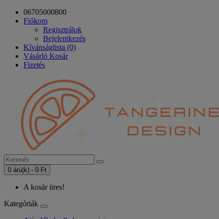
06705000800
Fiókom
Regisztrálok
Bejelentkezés
Kívánságlista (0)
Vásárló Kosár
Fizetés
0 árú(k) - 0 Ft
A kosár üres!
Kategóriák