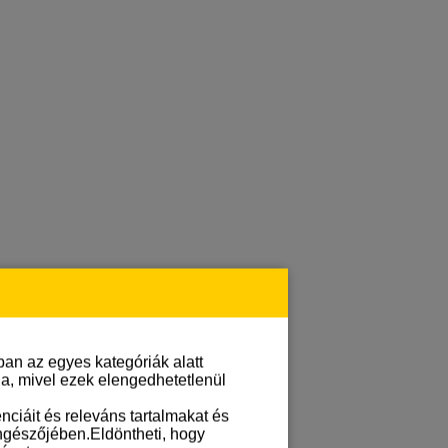
an az egyes kategóriák alatt
lja, mivel ezek elengedhetetlenül
ciáit és releváns tartalmakat és
öngészőjében.Eldöntheti, hogy