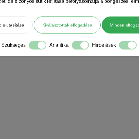
iket, de bizonyos sütik letiltása befolyásolhatja a böngészési élm
 elutasítása
Kiválasztottak elfogadása
Minden elfoga
Szükséges
Analitika
Hirdetések