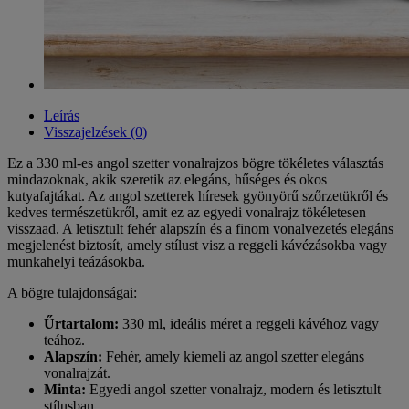
Leírás
Visszajelzések (0)
Ez a 330 ml-es angol szetter vonalrajzos bögre tökéletes választás
mindazoknak, akik szeretik az elegáns, hűséges és okos
kutyafajtákat. Az angol szetterek híresek gyönyörű szőrzetükről és
kedves természetükről, amit ez az egyedi vonalrajz tökéletesen
visszaad. A letisztult fehér alapszín és a finom vonalvezetés elegáns
megjelenést biztosít, amely stílust visz a reggeli kávézásokba vagy
munkahelyi teázásokba.
A bögre tulajdonságai:
Űrtartalom:
330 ml, ideális méret a reggeli kávéhoz vagy
teához.
Alapszín:
Fehér, amely kiemeli az angol szetter elegáns
vonalrajzát.
Minta:
Egyedi angol szetter vonalrajz, modern és letisztult
stílusban.