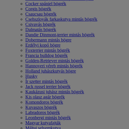
Cocker spániel bögrék
Corgis bögrék
Csaucsau bögrék
Csehszlovák farkaskutya mintás bögrék
Csivavás bögrék
Dalmatás bögrék
Dandie Dinmont-terrier mintás bögrék
Dobermann mintás bögre
Erdélyi kopó bögre
Foxterrier mintás bögrék
Francia bulldog bögrék
Golden-Retriever mintás bögrék
Hannoveri véreb mintás bögrék
Holland juhászkutyás bögre
Husky
Ír szetter mintás bögrék
Jack russel terrier bögrék
Kaukázusi juhász mintás bögrék
Kis olasz agár bögrék
Komondoros bögrék
Kuvaszos bögrék
Labradoros bögrék
Leonbergi mintás bögrék
Magyar kutyafajták
Máltai selyemkutya