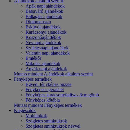
Ajándékok alkalom szerint
Apák napi ajándékok
Babaváró ajándékok
Ballagási ajándékok
Diplomaosztó
Esküvői ajándékok
Karácsonyi ajándékok
Köszönőajándékok
Névnapi ajándékok
Születésnapi ajándékok
Valentin napi ajándékok
Emlékőr
Mikulás ajándékok
Anyák napi ajándékok
Mutass mindent Ajándékok alkalom szerint
Fényképes termékek
Egyedi fényképes puzzle
Fényképes egéralátét
Fényképes karácsonyfadísz - 8cm gömb
Fényképes kőtábla
Mutass mindent Fényképes termékek
Kiegészítők
Mobiltokok
Szögletes sminktükrök
Szögletes sminktükrök névvel