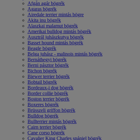
Afgán agár bögrék
Agaras bögrék
Airedale terrier mintás bögre
Akita inu bögrék
Alaszkai malamut bögrék
Amerikai bulldog mintás bögrék
Ausztrál juhászkutya bögrék
Basset hound mintás bögrék
Beagle bögrék
Belga juhász - malinois mintás bögrék
Bernáthegyi bögrék
Berni pásztor bögrék
Bichon bögrék
Biewer terrier bögrék
Bobtail bögrék
Bordeaux-i dog bögrék
Border collie bögrék
Boston terrier bögrék
Boxeres bögrék
Brüsszeli griffon bögrék
Bulldog bögrék
Bullterrier mintás bögrék
Cairn terrier bögrék
Cane corso bögrék
Cavalier King Charles spániel bögrék