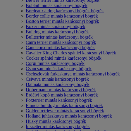
Biewer terrier mintás karácsonyi bögrék
Bobtail mintás karácsonyi bögrék
Bordeaux-i dog karácsonyi bögrék bögrék
Border collie mintás karácsonyi bögrék
Boston terrier mintás karácsonyi bögrék
Boxer mintás karácsonyi bögrék
Bulldog mintás karácsonyi bögrék
Bullterrier mintás karácsonyi bögrék
Cairn terrier mintás karácsonyi bögrék
Cane corso mintás karácsonyi bögrék
Cavalier King Charles spániel karácsonyi bögrék
Cocker spániel mintás karácsonyi bögrék
Corgi mintás karácsonyi bögrék
Csaucsau mintás karácsonyi bögrék
Csehszlovák farkaskutya mintás karácsonyi bögrék
Csivava mintás karácsonyi bögrék
Dalmata mintás karácsonyi bögrék
Dobermann mintás karácsonyi bögrék
Erdélyi kopó mintás karácsonyi bögrék
Foxterrier mintás karácsonyi bögrék
Francia bulldog mintás karácsonyi bögrék
Golden retriever mintás karácsonyi bögrék
Holland juhászkutya mintás karácsonyi bögrék
Husky mintás karácsonyi bögrék
Ír szetter mintás karácsonyi bögrék