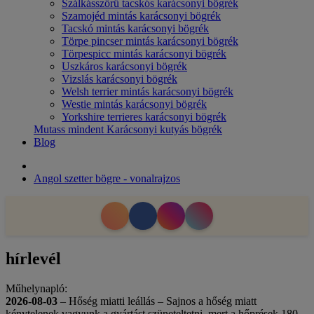
Szálkásszőrű tacskós karácsonyi bögrék
Szamojéd mintás karácsonyi bögrék
Tacskó mintás karácsonyi bögrék
Törpe pincser mintás karácsonyi bögrék
Törpespicc mintás karácsonyi bögrék
Uszkáros karácsonyi bögrék
Vizslás karácsonyi bögrék
Welsh terrier mintás karácsonyi bögrék
Westie mintás karácsonyi bögrék
Yorkshire terrieres karácsonyi bögrék
Mutass mindent Karácsonyi kutyás bögrék
Blog
Angol szetter bögre - vonalrajzos
hírlevél
Műhelynapló:
2026-08-03
– Hőség miatti leállás – Sajnos a hőség miatt
kénytelenek vagyunk a gyártást szüneteltetni, mert a hőprések 180