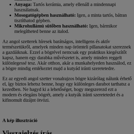
Anyaga:
Tartós kerámia, amely ellenáll a mindennapi
használatnak.
Mosogatógépben használható:
Igen, a minta tartós, bátran
tisztíthatod gépben.
Mikrohullámú sütőben használható:
Igen, bármikor
melegítheted benne az italod.
Az angol szetterek híresek barátságos, intelligens és aktív
természetükről, amelyek minden nap örömteli pillanatokat szereznek
a gazdáiknak. Ezzel a bögrével nemcsak egy praktikus kiegészítőt
kapsz, hanem egy darabka művészetet is, amely minden reggelt
különlegessé tesz. Akár otthon, akár a munkahelyeden használod, ez
a bögre mindig emlékeztet majd a kutyád iránti szeretetedre.
Ez az egyedi angol szetter vonalrajzos bögre kizárólag nálunk érhető
el, így biztos lehetsz benne, hogy egy különleges darabot tarthatsz a
kezedben. Ne hagyd ki a lehetőséget, hogy megszerezd ezt a
modern és elegáns bögrét, amely a kutyák iránti szeretetedet és a
kifinomult dizájnt ötvözi.
A kép illusztráció
Visszajelzés írás