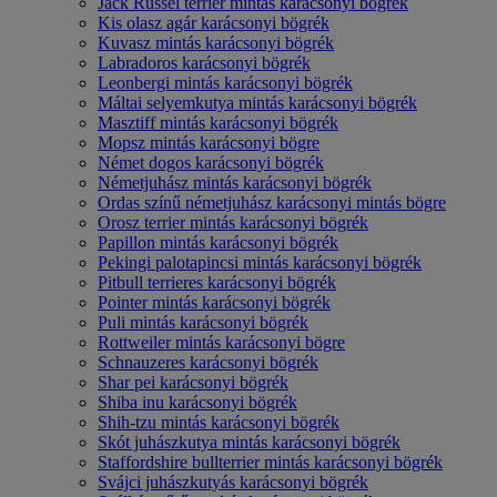
Jack Russel terrier mintás karácsonyi bögrék
Kis olasz agár karácsonyi bögrék
Kuvasz mintás karácsonyi bögrék
Labradoros karácsonyi bögrék
Leonbergi mintás karácsonyi bögrék
Máltai selyemkutya mintás karácsonyi bögrék
Masztiff mintás karácsonyi bögrék
Mopsz mintás karácsonyi bögre
Német dogos karácsonyi bögrék
Németjuhász mintás karácsonyi bögrék
Ordas színű németjuhász karácsonyi mintás bögre
Orosz terrier mintás karácsonyi bögrék
Papillon mintás karácsonyi bögrék
Pekingi palotapincsi mintás karácsonyi bögrék
Pitbull terrieres karácsonyi bögrék
Pointer mintás karácsonyi bögrék
Puli mintás karácsonyi bögrék
Rottweiler mintás karácsonyi bögre
Schnauzeres karácsonyi bögrék
Shar pei karácsonyi bögrék
Shiba inu karácsonyi bögrék
Shih-tzu mintás karácsonyi bögrék
Skót juhászkutya mintás karácsonyi bögrék
Staffordshire bullterrier mintás karácsonyi bögrék
Svájci juhászkutyás karácsonyi bögrék