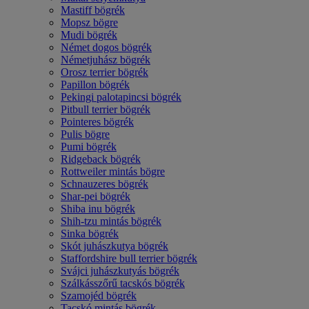
Mastiff bögrék
Mopsz bögre
Mudi bögrék
Német dogos bögrék
Németjuhász bögrék
Orosz terrier bögrék
Papillon bögrék
Pekingi palotapincsi bögrék
Pitbull terrier bögrék
Pointeres bögrék
Pulis bögre
Pumi bögrék
Ridgeback bögrék
Rottweiler mintás bögre
Schnauzeres bögrék
Shar-pei bögrék
Shiba inu bögrék
Shih-tzu mintás bögrék
Sinka bögrék
Skót juhászkutya bögrék
Staffordshire bull terrier bögrék
Svájci juhászkutyás bögrék
Szálkásszőrű tacskós bögrék
Szamojéd bögrék
Tacskó mintás bögrék