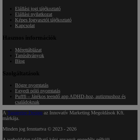
Elállási jogi tájékoztató
Elállási nyilatkozat
Képes fogyasztói tájékoztató
Kapcsolat
Hasznos információk
Mérettáblázat
Tanúsítványok
Blog
Szolgáltatások
Bögre nyomtatás
Egyedi póló nyomtatás
Pufffi – Játékos teendő app ADHD-hoz, autizmushoz és
családoknak
A
Tangerine Design
az Innovatív Marketing Megoldások Kft.
márkája.
Minden jog fenntartva © 2023 -
2026
A weboldalon található képi anyagok engedély nélküli