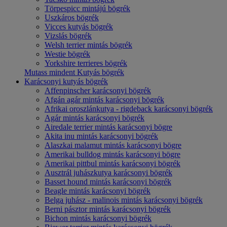
Törpespicc mintájú bögrék
Uszkáros bögrék
Vicces kutyás bögrék
Vizslás bögrék
Welsh terrier mintás bögrék
Westie bögrék
Yorkshire terrieres bögrék
Mutass mindent Kutyás bögrék
Karácsonyi kutyás bögrék
Affenpinscher karácsonyi bögrék
Afgán agár mintás karácsonyi bögrék
Afrikai oroszlánkutya - rigdeback karácsonyi bögrék
Agár mintás karácsonyi bögrék
Airedale terrier mintás karácsonyi bögre
Akita inu mintás karácsonyi bögrék
Alaszkai malamut mintás karácsonyi bögre
Amerikai bulldog mintás karácsonyi bögre
Amerikai pittbul mintás karácsonyi bögrék
Ausztrál juhászkutya karácsonyi bögrék
Basset hound mintás karácsonyi bögrék
Beagle mintás karácsonyi bögrék
Belga juhász - malinois mintás karácsonyi bögrék
Berni pásztor mintás karácsonyi bögrék
Bichon mintás karácsonyi bögrék