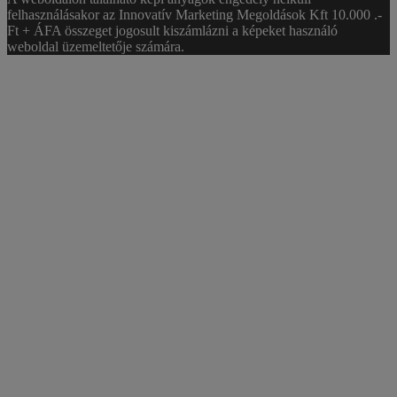
felhasználásakor az Innovatív Marketing Megoldások Kft 10.000 .-
Ft + ÁFA összeget jogosult kiszámlázni a képeket használó
weboldal üzemeltetője számára.