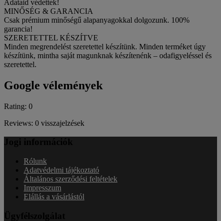
Adataid védettek!
MINŐSÉG & GARANCIA
Csak prémium minőségű alapanyagokkal dolgozunk. 100%
garancia!
SZERETETTEL KÉSZÍTVE
Minden megrendelést szeretettel készítünk. Minden terméket úgy
készítünk, mintha saját magunknak készítenénk – odafigyeléssel és
szeretettel.
Google vélemények
Rating: 0
Reviews: 0 visszajelzések
Jogi információk
Rólunk
Adatvédelmi tájékoztató
Általános szerződési feltételek
Impresszum
Elállás a vásárlástól
Ügyfélszolgálat