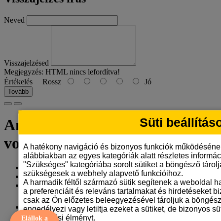
Neved
Visszajelzésed
Megjegyzés:
HTML nincs lefordítva!
Értékelés
Rossz
Jó
Tovább
Süti beállítás
Angol szetter bögre -
vonalrajzos
A hatékony navigáció és bizonyos funkciók működéséne
alábbiakban az egyes kategóriák alatt részletes informáci
"Szükséges" kategóriába sorolt sütiket a böngésző tárol
Gyártó:
Tangerine Design
szükségesek a webhely alapvető funkcióihoz.
Model: angol-szetter-bogre-vonalrajz
A harmadik féltől származó sütik segítenek a weboldal 
Elérhetőség: 7
a preferenciáit és releváns tartalmakat és hirdetéseket b
csak az Ön előzetes beleegyezésével tároljuk a böngész
3.290 Ft
engedélyezi vagy letiltja ezeket a sütiket, de bizonyos süt
böngészési élményt.
Elállok a