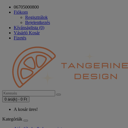
06705000800
Fiókom
Regisztrálok
Bejelentkezés
Kívánságlista (0)
Vásárló Kosár
Fizetés
0 árú(k) - 0 Ft
A kosár üres!
Kategóriák