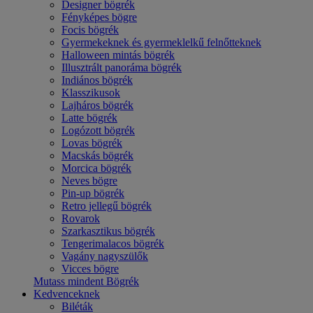
Designer bögrék
Fényképes bögre
Focis bögrék
Gyermekeknek és gyermeklelkű felnőtteknek
Halloween mintás bögrék
Illusztrált panoráma bögrék
Indiános bögrék
Klasszikusok
Lajháros bögrék
Latte bögrék
Logózott bögrék
Lovas bögrék
Macskás bögrék
Morcica bögrék
Neves bögre
Pin-up bögrék
Retro jellegű bögrék
Rovarok
Szarkasztikus bögrék
Tengerimalacos bögrék
Vagány nagyszülők
Vicces bögre
Mutass mindent Bögrék
Kedvenceknek
Biléták