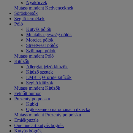
Nyakörvek
Mutass mindent Kedvenceknek
Söröskorsók
Segítő termékek
Póló
Kutyás pólók
Mentális egészség pólók
Morcica pólók
Streetwear pólók
Szülinapi pólók
Mutass mindent Póló
Kitűzők
Allergiát jelző kitűzők
Kitűző szettek
LMBTQ+ pride kitűzők
Segítő kitűzők
Mutass mindent Kitűzők
Felnőtt humor
Prezenty po polsku
Kubki
Ogłoszenie o narodzinach dziecka
Mutass mindent Prezenty po polsku
Emlékpuzzle
One line art kutyás bögrék
Kutyás bögrék