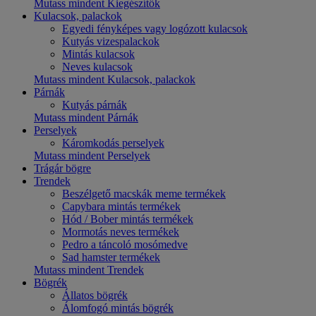
Mutass mindent Kiegészítők
Kulacsok, palackok
Egyedi fényképes vagy logózott kulacsok
Kutyás vizespalackok
Mintás kulacsok
Neves kulacsok
Mutass mindent Kulacsok, palackok
Párnák
Kutyás párnák
Mutass mindent Párnák
Perselyek
Káromkodás perselyek
Mutass mindent Perselyek
Trágár bögre
Trendek
Beszélgető macskák meme termékek
Capybara mintás termékek
Hód / Bober mintás termékek
Mormotás neves termékek
Pedro a táncoló mosómedve
Sad hamster termékek
Mutass mindent Trendek
Bögrék
Állatos bögrék
Álomfogó mintás bögrék