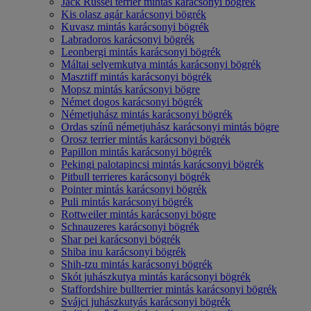
Jack Russel terrier mintás karácsonyi bögrék
Kis olasz agár karácsonyi bögrék
Kuvasz mintás karácsonyi bögrék
Labradoros karácsonyi bögrék
Leonbergi mintás karácsonyi bögrék
Máltai selyemkutya mintás karácsonyi bögrék
Masztiff mintás karácsonyi bögrék
Mopsz mintás karácsonyi bögre
Német dogos karácsonyi bögrék
Németjuhász mintás karácsonyi bögrék
Ordas színű németjuhász karácsonyi mintás bögre
Orosz terrier mintás karácsonyi bögrék
Papillon mintás karácsonyi bögrék
Pekingi palotapincsi mintás karácsonyi bögrék
Pitbull terrieres karácsonyi bögrék
Pointer mintás karácsonyi bögrék
Puli mintás karácsonyi bögrék
Rottweiler mintás karácsonyi bögre
Schnauzeres karácsonyi bögrék
Shar pei karácsonyi bögrék
Shiba inu karácsonyi bögrék
Shih-tzu mintás karácsonyi bögrék
Skót juhászkutya mintás karácsonyi bögrék
Staffordshire bullterrier mintás karácsonyi bögrék
Svájci juhászkutyás karácsonyi bögrék