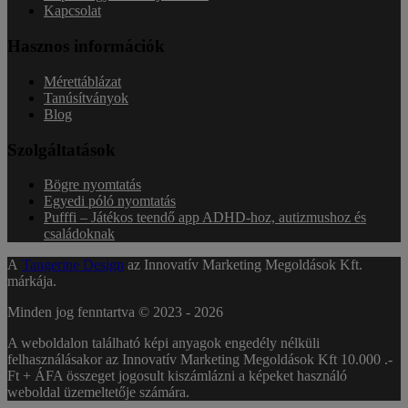
Kapcsolat
Hasznos információk
Mérettáblázat
Tanúsítványok
Blog
Szolgáltatások
Bögre nyomtatás
Egyedi póló nyomtatás
Pufffi – Játékos teendő app ADHD-hoz, autizmushoz és
családoknak
A
Tangerine Design
az Innovatív Marketing Megoldások Kft.
márkája.
Minden jog fenntartva © 2023 -
2026
A weboldalon található képi anyagok engedély nélküli
felhasználásakor az Innovatív Marketing Megoldások Kft 10.000 .-
Ft + ÁFA összeget jogosult kiszámlázni a képeket használó
weboldal üzemeltetője számára.