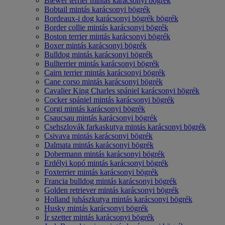
Biewer terrier mintás karácsonyi bögrék
Bobtail mintás karácsonyi bögrék
Bordeaux-i dog karácsonyi bögrék bögrék
Border collie mintás karácsonyi bögrék
Boston terrier mintás karácsonyi bögrék
Boxer mintás karácsonyi bögrék
Bulldog mintás karácsonyi bögrék
Bullterrier mintás karácsonyi bögrék
Cairn terrier mintás karácsonyi bögrék
Cane corso mintás karácsonyi bögrék
Cavalier King Charles spániel karácsonyi bögrék
Cocker spániel mintás karácsonyi bögrék
Corgi mintás karácsonyi bögrék
Csaucsau mintás karácsonyi bögrék
Csehszlovák farkaskutya mintás karácsonyi bögrék
Csivava mintás karácsonyi bögrék
Dalmata mintás karácsonyi bögrék
Dobermann mintás karácsonyi bögrék
Erdélyi kopó mintás karácsonyi bögrék
Foxterrier mintás karácsonyi bögrék
Francia bulldog mintás karácsonyi bögrék
Golden retriever mintás karácsonyi bögrék
Holland juhászkutya mintás karácsonyi bögrék
Husky mintás karácsonyi bögrék
Ír szetter mintás karácsonyi bögrék