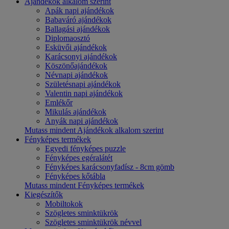
Ajándékok alkalom szerint
Apák napi ajándékok
Babaváró ajándékok
Ballagási ajándékok
Diplomaosztó
Esküvői ajándékok
Karácsonyi ajándékok
Köszönőajándékok
Névnapi ajándékok
Születésnapi ajándékok
Valentin napi ajándékok
Emlékőr
Mikulás ajándékok
Anyák napi ajándékok
Mutass mindent Ajándékok alkalom szerint
Fényképes termékek
Egyedi fényképes puzzle
Fényképes egéralátét
Fényképes karácsonyfadísz - 8cm gömb
Fényképes kőtábla
Mutass mindent Fényképes termékek
Kiegészítők
Mobiltokok
Szögletes sminktükrök
Szögletes sminktükrök névvel