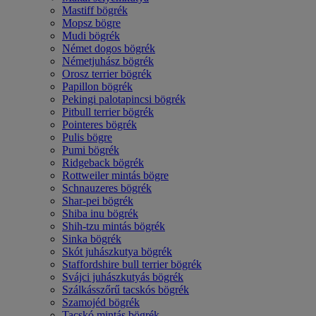
Mastiff bögrék
Mopsz bögre
Mudi bögrék
Német dogos bögrék
Németjuhász bögrék
Orosz terrier bögrék
Papillon bögrék
Pekingi palotapincsi bögrék
Pitbull terrier bögrék
Pointeres bögrék
Pulis bögre
Pumi bögrék
Ridgeback bögrék
Rottweiler mintás bögre
Schnauzeres bögrék
Shar-pei bögrék
Shiba inu bögrék
Shih-tzu mintás bögrék
Sinka bögrék
Skót juhászkutya bögrék
Staffordshire bull terrier bögrék
Svájci juhászkutyás bögrék
Szálkásszőrű tacskós bögrék
Szamojéd bögrék
Tacskó mintás bögrék