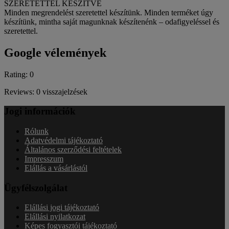
SZERETETTEL KÉSZÍTVE
Minden megrendelést szeretettel készítünk. Minden terméket úgy
készítünk, mintha saját magunknak készítenénk – odafigyeléssel és
szeretettel.
Google vélemények
Rating: 0
Reviews: 0 visszajelzések
Jogi információk
Rólunk
Adatvédelmi tájékoztató
Általános szerződési feltételek
Impresszum
Elállás a vásárlástól
Ügyfélszolgálat
Elállási jogi tájékoztató
Elállási nyilatkozat
Képes fogyasztói tájékoztató