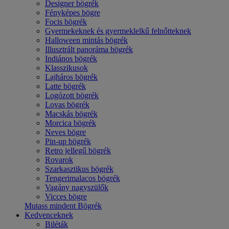
Designer bögrék
Fényképes bögre
Focis bögrék
Gyermekeknek és gyermeklelkű felnőtteknek
Halloween mintás bögrék
Illusztrált panoráma bögrék
Indiános bögrék
Klasszikusok
Lajháros bögrék
Latte bögrék
Logózott bögrék
Lovas bögrék
Macskás bögrék
Morcica bögrék
Neves bögre
Pin-up bögrék
Retro jellegű bögrék
Rovarok
Szarkasztikus bögrék
Tengerimalacos bögrék
Vagány nagyszülők
Vicces bögre
Mutass mindent Bögrék
Kedvenceknek
Biléták