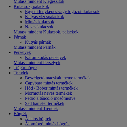
Mutass mindent Kiegészítők
Kulacsok, palackok
Egyedi fényképes vagy logózott kulacsok
Kutyás vizespalackok
Mintás kulacsok
Neves kulacsok
Mutass mindent Kulacsok, palackok
Párnák
Kutyás párnák
Mutass mindent Párnák
Perselyek
Káromkodás perselyek
Mutass mindent Perselyek
Trágár bögre
Trendek
Beszélgető macskák meme termékek
Capybara mintás termékek
Hód / Bober mintás termékek
Mormotás neves termékek
Pedro a táncoló mosómedve
Sad hamster termékek
Mutass mindent Trendek
Bögrék
Állatos bögrék
Álomfogó mintás bögrék