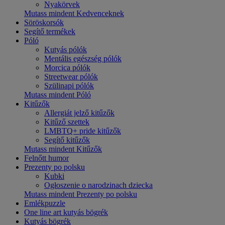
Nyakörvek
Mutass mindent Kedvenceknek
Söröskorsók
Segítő termékek
Póló
Kutyás pólók
Mentális egészség pólók
Morcica pólók
Streetwear pólók
Szülinapi pólók
Mutass mindent Póló
Kitűzők
Allergiát jelző kitűzők
Kitűző szettek
LMBTQ+ pride kitűzők
Segítő kitűzők
Mutass mindent Kitűzők
Felnőtt humor
Prezenty po polsku
Kubki
Ogłoszenie o narodzinach dziecka
Mutass mindent Prezenty po polsku
Emlékpuzzle
One line art kutyás bögrék
Kutyás bögrék