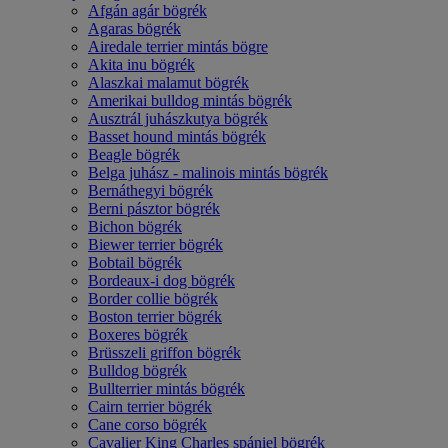
Afgán agár bögrék
Agaras bögrék
Airedale terrier mintás bögre
Akita inu bögrék
Alaszkai malamut bögrék
Amerikai bulldog mintás bögrék
Ausztrál juhászkutya bögrék
Basset hound mintás bögrék
Beagle bögrék
Belga juhász - malinois mintás bögrék
Bernáthegyi bögrék
Berni pásztor bögrék
Bichon bögrék
Biewer terrier bögrék
Bobtail bögrék
Bordeaux-i dog bögrék
Border collie bögrék
Boston terrier bögrék
Boxeres bögrék
Brüsszeli griffon bögrék
Bulldog bögrék
Bullterrier mintás bögrék
Cairn terrier bögrék
Cane corso bögrék
Cavalier King Charles spániel bögrék