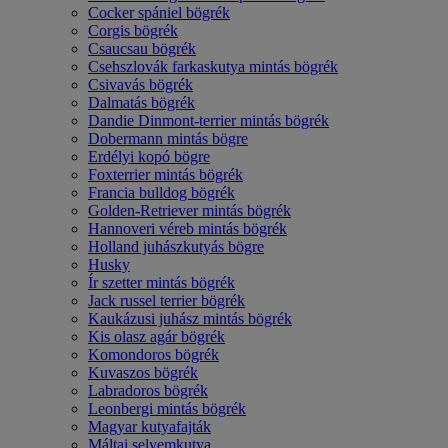
Cocker spániel bögrék
Corgis bögrék
Csaucsau bögrék
Csehszlovák farkaskutya mintás bögrék
Csivavás bögrék
Dalmatás bögrék
Dandie Dinmont-terrier mintás bögrék
Dobermann mintás bögre
Erdélyi kopó bögre
Foxterrier mintás bögrék
Francia bulldog bögrék
Golden-Retriever mintás bögrék
Hannoveri véreb mintás bögrék
Holland juhászkutyás bögre
Husky
Ír szetter mintás bögrék
Jack russel terrier bögrék
Kaukázusi juhász mintás bögrék
Kis olasz agár bögrék
Komondoros bögrék
Kuvaszos bögrék
Labradoros bögrék
Leonbergi mintás bögrék
Magyar kutyafajták
Máltai selyemkutya