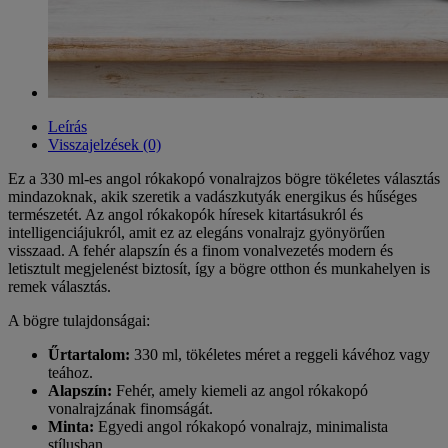
Leírás
Visszajelzések (0)
Ez a 330 ml-es angol rókakopó vonalrajzos bögre tökéletes választás
mindazoknak, akik szeretik a vadászkutyák energikus és hűséges
természetét. Az angol rókakopók híresek kitartásukról és
intelligenciájukról, amit ez az elegáns vonalrajz gyönyörűen
visszaad. A fehér alapszín és a finom vonalvezetés modern és
letisztult megjelenést biztosít, így a bögre otthon és munkahelyen is
remek választás.
A bögre tulajdonságai:
Űrtartalom:
330 ml, tökéletes méret a reggeli kávéhoz vagy
teához.
Alapszín:
Fehér, amely kiemeli az angol rókakopó
vonalrajzának finomságát.
Minta:
Egyedi angol rókakopó vonalrajz, minimalista
stílusban.