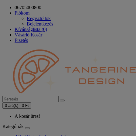
06705000800
Fiókom
Regisztrálok
Bejelentkezés
Kívánságlista (0)
Vásárló Kosár
Fizetés
0 árú(k) - 0 Ft
A kosár üres!
Kategóriák