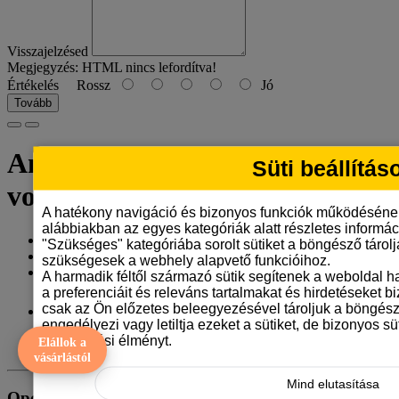
Visszajelzésed
Megjegyzés:
HTML nincs lefordítva!
Értékelés
Rossz
Jó
Tovább
Angol rókakopó bögre -
Süti beállítás
vonalrajzos
A hatékony navigáció és bizonyos funkciók működéséne
alábbiakban az egyes kategóriák alatt részletes informáci
Gyártó:
Tangerine Design
"Szükséges" kategóriába sorolt sütiket a böngésző tárol
Model: angol-rokakopo-bogre-vonalrajz
szükségesek a webhely alapvető funkcióihoz.
Elérhetőség: 10
A harmadik féltől származó sütik segítenek a weboldal 
a preferenciáit és releváns tartalmakat és hirdetéseket b
3.290 Ft
csak az Ön előzetes beleegyezésével tároljuk a böngész
engedélyezi vagy letiltja ezeket a sütiket, de bizonyos süt
böngészési élményt.
Elállok a
ÁFA nélkül: 2.591 Ft
vásárlástól
Mind elutasítása
Opciók