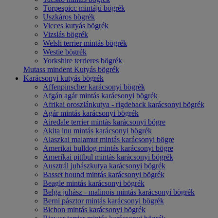
Törpespicc mintájú bögrék
Uszkáros bögrék
Vicces kutyás bögrék
Vizslás bögrék
Welsh terrier mintás bögrék
Westie bögrék
Yorkshire terrieres bögrék
Mutass mindent Kutyás bögrék
Karácsonyi kutyás bögrék
Affenpinscher karácsonyi bögrék
Afgán agár mintás karácsonyi bögrék
Afrikai oroszlánkutya - rigdeback karácsonyi bögrék
Agár mintás karácsonyi bögrék
Airedale terrier mintás karácsonyi bögre
Akita inu mintás karácsonyi bögrék
Alaszkai malamut mintás karácsonyi bögre
Amerikai bulldog mintás karácsonyi bögre
Amerikai pittbul mintás karácsonyi bögrék
Ausztrál juhászkutya karácsonyi bögrék
Basset hound mintás karácsonyi bögrék
Beagle mintás karácsonyi bögrék
Belga juhász - malinois mintás karácsonyi bögrék
Berni pásztor mintás karácsonyi bögrék
Bichon mintás karácsonyi bögrék