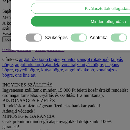
Kiválasztottak elfogadá
Saját szöveget szeretnél rá? Írd ide
Mennyiség
Minden elfogadása
A kosár jelenlegi értékével még 15 000 Ft hiányzik az ingyenes
szállításhoz MPL csomagpontra vagy automatába.
Vasárnap van – hétfőn adjuk fel.
Szükséges
Analitika
Kosárba
0 visszajelzések
/
Visszajelzés írás
Címkék:
angol rókakopó bögre
,
vonalrajz angol rókakopó
,
kutyás
bögre
,
angol rókakopó ajándék
,
vonalrajz kutyás bögre
,
elegáns
bögre
,
egyedi bögre
,
kutya bögre
,
angol rókakopó
,
vonalrajzos
bögre
,
one line art
INGYENES SZÁLLÍTÁS
Ingyenesen szállítunk minden 15 000 Ft feletti kosár értékű rendelést
csomagautomatába. Gyártás és szállítás: 1-2 munkanap.
BIZTONSÁGOS FIZETÉS
Rendeléskor biztonságosan fizethetsz bankkártyáddal.
Adataid védettek!
MINŐSÉG & GARANCIA
Csak prémium minőségű alapanyagokkal dolgozunk. 100%
garancia!