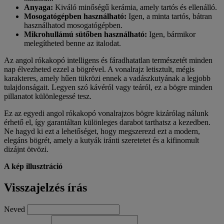
Anyaga:
Kiváló minőségű kerámia, amely tartós és ellenálló.
Mosogatógépben használható:
Igen, a minta tartós, bátran
használhatod mosogatógépben.
Mikrohullámú sütőben használható:
Igen, bármikor
melegítheted benne az italodat.
Az angol rókakopó intelligens és fáradhatatlan természetét minden
nap élvezheted ezzel a bögrével. A vonalrajz letisztult, mégis
karakteres, amely hűen tükrözi ennek a vadászkutyának a legjobb
tulajdonságait. Legyen szó kávéról vagy teáról, ez a bögre minden
pillanatot különlegessé tesz.
Ez az egyedi angol rókakopó vonalrajzos bögre kizárólag nálunk
érhető el, így garantáltan különleges darabot tarthatsz a kezedben.
Ne hagyd ki ezt a lehetőséget, hogy megszerezd ezt a modern,
elegáns bögrét, amely a kutyák iránti szeretetet és a kifinomult
dizájnt ötvözi.
A kép illusztráció
Visszajelzés írás
Neved