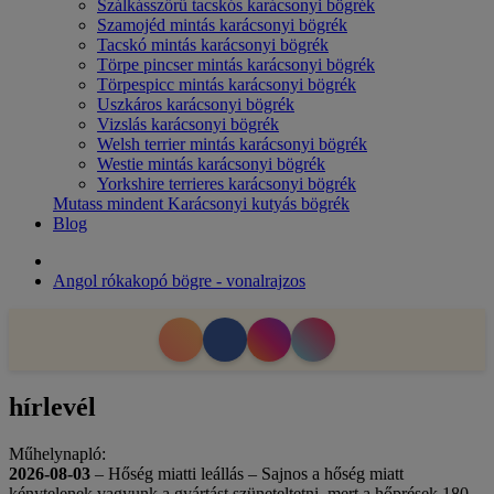
Szálkásszőrű tacskós karácsonyi bögrék
Szamojéd mintás karácsonyi bögrék
Tacskó mintás karácsonyi bögrék
Törpe pincser mintás karácsonyi bögrék
Törpespicc mintás karácsonyi bögrék
Uszkáros karácsonyi bögrék
Vizslás karácsonyi bögrék
Welsh terrier mintás karácsonyi bögrék
Westie mintás karácsonyi bögrék
Yorkshire terrieres karácsonyi bögrék
Mutass mindent Karácsonyi kutyás bögrék
Blog
Angol rókakopó bögre - vonalrajzos
hírlevél
Műhelynapló:
2026-08-03
– Hőség miatti leállás – Sajnos a hőség miatt
kénytelenek vagyunk a gyártást szüneteltetni, mert a hőprések 180