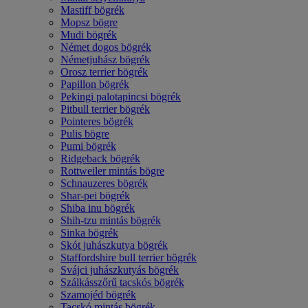
Mastiff bögrék
Mopsz bögre
Mudi bögrék
Német dogos bögrék
Németjuhász bögrék
Orosz terrier bögrék
Papillon bögrék
Pekingi palotapincsi bögrék
Pitbull terrier bögrék
Pointeres bögrék
Pulis bögre
Pumi bögrék
Ridgeback bögrék
Rottweiler mintás bögre
Schnauzeres bögrék
Shar-pei bögrék
Shiba inu bögrék
Shih-tzu mintás bögrék
Sinka bögrék
Skót juhászkutya bögrék
Staffordshire bull terrier bögrék
Svájci juhászkutyás bögrék
Szálkásszőrű tacskós bögrék
Szamojéd bögrék
Tacskó mintás bögrék