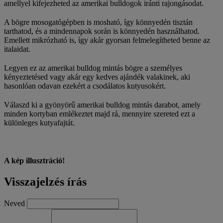
amellyel kifejezheted az amerikai bulldogok iránti rajongásodat.
A bögre mosogatógépben is mosható, így könnyedén tisztán
tarthatod, és a mindennapok során is könnyedén használhatod.
Emellett mikrózható is, így akár gyorsan felmelegítheted benne az
italaidat.
Legyen ez az amerikai bulldog mintás bögre a személyes
kényeztetésed vagy akár egy kedves ajándék valakinek, aki
hasonlóan odavan ezekért a csodálatos kutyusokért.
Válaszd ki a gyönyörű amerikai bulldog mintás darabot, amely
minden kortyban emlékeztet majd rá, mennyire szereted ezt a
különleges kutyafajtát.
A kép illusztráció!
Visszajelzés írás
Neved