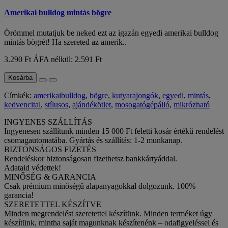
Amerikai bulldog mintás bögre
Örömmel mutatjuk be neked ezt az igazán egyedi amerikai bulldog
mintás bögrét! Ha szereted az amerik..
3.290 Ft
ÁFA nélkül: 2.591 Ft
Kosárba
Címkék:
amerikaibulldog
,
bögre
,
kutyarajongók
,
egyedi
,
mintás
,
kedvencital
,
stílusos
,
ajándékötlet
,
mosogatógépálló
,
mikrózható
INGYENES SZÁLLÍTÁS
Ingyenesen szállítunk minden 15 000 Ft feletti kosár értékű rendelést
csomagautomatába. Gyártás és szállítás: 1-2 munkanap.
BIZTONSÁGOS FIZETÉS
Rendeléskor biztonságosan fizethetsz bankkártyáddal.
Adataid védettek!
MINŐSÉG & GARANCIA
Csak prémium minőségű alapanyagokkal dolgozunk. 100%
garancia!
SZERETETTEL KÉSZÍTVE
Minden megrendelést szeretettel készítünk. Minden terméket úgy
készítünk, mintha saját magunknak készítenénk – odafigyeléssel és