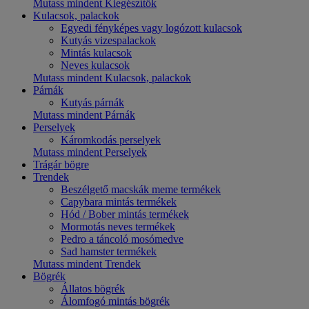
Mutass mindent Kiegészítők
Kulacsok, palackok
Egyedi fényképes vagy logózott kulacsok
Kutyás vizespalackok
Mintás kulacsok
Neves kulacsok
Mutass mindent Kulacsok, palackok
Párnák
Kutyás párnák
Mutass mindent Párnák
Perselyek
Káromkodás perselyek
Mutass mindent Perselyek
Trágár bögre
Trendek
Beszélgető macskák meme termékek
Capybara mintás termékek
Hód / Bober mintás termékek
Mormotás neves termékek
Pedro a táncoló mosómedve
Sad hamster termékek
Mutass mindent Trendek
Bögrék
Állatos bögrék
Álomfogó mintás bögrék