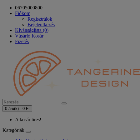
06705000800
Fiókom
Regisztrálok
Bejelentkezés
Kívánságlista (0)
Vásárló Kosár
Fizetés
0 árú(k) - 0 Ft
A kosár üres!
Kategóriák