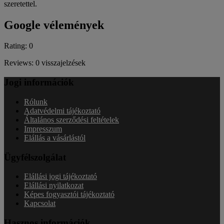
szeretettel.
Google vélemények
Rating: 0
Reviews: 0 visszajelzések
Jogi információk
Rólunk
Adatvédelmi tájékoztató
Általános szerződési feltételek
Impresszum
Elállás a vásárlástól
Ügyfélszolgálat
Elállási jogi tájékoztató
Elállási nyilatkozat
Képes fogyasztói tájékoztató
Kapcsolat
Hasznos információk