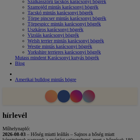
Szálkásszőrű tacskós karácsonyi bögrék
Szamojéd mintás karácsonyi bögrék
Tacskó mintás karácsonyi bögrék
Törpe pincser mintás karácsonyi bögrék
Törpespicc mintás karácsonyi bögrék
Uszkáros karácsonyi bögrék
Vizslás karácsonyi bögrék
Welsh terrier mintás karácsonyi bögrék
Westie mintás karácsonyi bögrék
Yorkshire terrieres karácsonyi bögrék
Mutass mindent Karácsonyi kutyás bögrék
Blog
Amerikai bulldog mintás bögre
hírlevél
Műhelynapló:
2026-08-03
– Hőség miatti leállás – Sajnos a hőség miatt
kénytelenek vagyunk a gyártást szüneteltetni, mert a hőprések 180