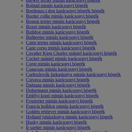
Biewer terrier mintás karácsonyi bögrék
Bobtail mintás karácsonyi bögrék
Bordeaux-i dog karácsonyi bögrék bögrék
Border collie mintás karácsonyi bögrék
Boston terrier mintás karácsonyi bögrék
Boxer mintás karácsonyi bögrék
Bulldog mintás karácsonyi bögrék
Bullterrier mintás karácsonyi bögrék
Cairn terrier mintás karácsonyi bögrék
Cane corso mintás karácsonyi bögrék
Cavalier King Charles spániel karácsonyi bögrék
Cocker spániel mintás karácsonyi bögrék
Corgi mintás karácsonyi bögrék
Csaucsau mintás karácsonyi bögrék
Csehszlovák farkaskutya mintás karácsonyi bögrék
Csivava mintás karácsonyi bögrék
Dalmata mintás karácsonyi bögrék
Dobermann mintás karácsonyi bögrék
Erdélyi kopó mintás karácsonyi bögrék
Foxterrier mintás karácsonyi bögrék
Francia bulldog mintás karácsonyi bögrék
Golden retriever mintás karácsonyi bögrék
Holland juhászkutya mintás karácsonyi bögrék
Husky mintás karácsonyi bögrék
Ír szetter mintás karácsonyi bögrék