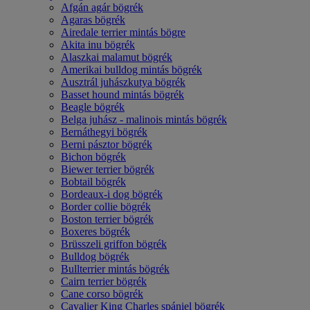
Afgán agár bögrék
Agaras bögrék
Airedale terrier mintás bögre
Akita inu bögrék
Alaszkai malamut bögrék
Amerikai bulldog mintás bögrék
Ausztrál juhászkutya bögrék
Basset hound mintás bögrék
Beagle bögrék
Belga juhász - malinois mintás bögrék
Bernáthegyi bögrék
Berni pásztor bögrék
Bichon bögrék
Biewer terrier bögrék
Bobtail bögrék
Bordeaux-i dog bögrék
Border collie bögrék
Boston terrier bögrék
Boxeres bögrék
Brüsszeli griffon bögrék
Bulldog bögrék
Bullterrier mintás bögrék
Cairn terrier bögrék
Cane corso bögrék
Cavalier King Charles spániel bögrék