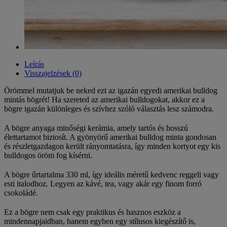
Leírás
Visszajelzések (0)
Örömmel mutatjuk be neked ezt az igazán egyedi amerikai bulldog
mintás bögrét! Ha szereted az amerikai bulldogokat, akkor ez a
bögre igazán különleges és szívhez szóló választás lesz számodra.
A bögre anyaga minőségi kerámia, amely tartós és hosszú
élettartamot biztosít. A gyönyörű amerikai bulldog minta gondosan
és részletgazdagon került rányomtatásra, így minden kortyot egy kis
bulldogos öröm fog kísérni.
A bögre űrtartalma 330 ml, így ideális méretű kedvenc reggeli vagy
esti italodhoz. Legyen az kávé, tea, vagy akár egy finom forró
csokoládé.
Ez a bögre nem csak egy praktikus és hasznos eszköz a
mindennapjaidban, hanem egyben egy stílusos kiegészítő is,