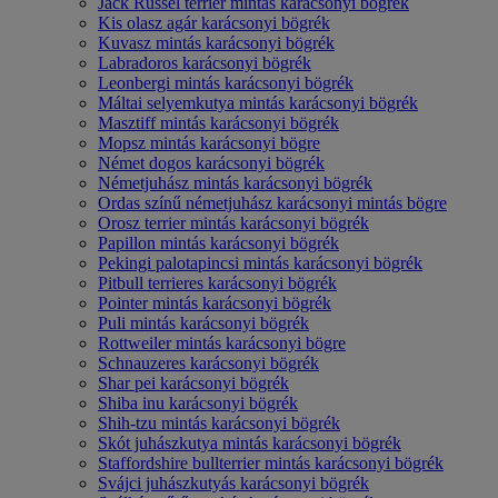
Jack Russel terrier mintás karácsonyi bögrék
Kis olasz agár karácsonyi bögrék
Kuvasz mintás karácsonyi bögrék
Labradoros karácsonyi bögrék
Leonbergi mintás karácsonyi bögrék
Máltai selyemkutya mintás karácsonyi bögrék
Masztiff mintás karácsonyi bögrék
Mopsz mintás karácsonyi bögre
Német dogos karácsonyi bögrék
Németjuhász mintás karácsonyi bögrék
Ordas színű németjuhász karácsonyi mintás bögre
Orosz terrier mintás karácsonyi bögrék
Papillon mintás karácsonyi bögrék
Pekingi palotapincsi mintás karácsonyi bögrék
Pitbull terrieres karácsonyi bögrék
Pointer mintás karácsonyi bögrék
Puli mintás karácsonyi bögrék
Rottweiler mintás karácsonyi bögre
Schnauzeres karácsonyi bögrék
Shar pei karácsonyi bögrék
Shiba inu karácsonyi bögrék
Shih-tzu mintás karácsonyi bögrék
Skót juhászkutya mintás karácsonyi bögrék
Staffordshire bullterrier mintás karácsonyi bögrék
Svájci juhászkutyás karácsonyi bögrék