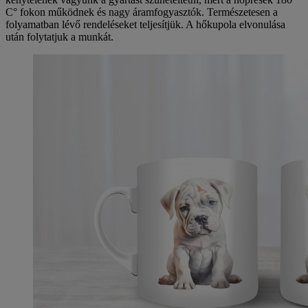
C° fokon működnek és nagy áramfogyasztók. Természetesen a
folyamatban lévő rendeléseket teljesítjük. A hőkupola elvonulása
után folytatjuk a munkát.