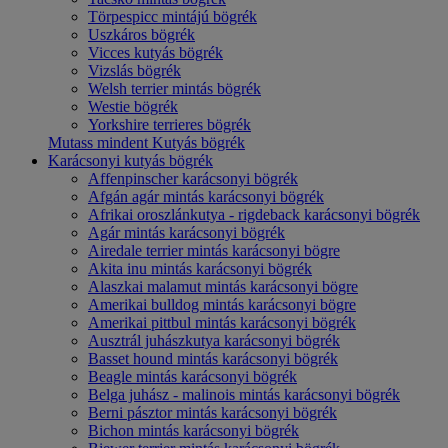
Törpespicc mintájú bögrék
Uszkáros bögrék
Vicces kutyás bögrék
Vizslás bögrék
Welsh terrier mintás bögrék
Westie bögrék
Yorkshire terrieres bögrék
Mutass mindent Kutyás bögrék
Karácsonyi kutyás bögrék
Affenpinscher karácsonyi bögrék
Afgán agár mintás karácsonyi bögrék
Afrikai oroszlánkutya - rigdeback karácsonyi bögrék
Agár mintás karácsonyi bögrék
Airedale terrier mintás karácsonyi bögre
Akita inu mintás karácsonyi bögrék
Alaszkai malamut mintás karácsonyi bögre
Amerikai bulldog mintás karácsonyi bögre
Amerikai pittbul mintás karácsonyi bögrék
Ausztrál juhászkutya karácsonyi bögrék
Basset hound mintás karácsonyi bögrék
Beagle mintás karácsonyi bögrék
Belga juhász - malinois mintás karácsonyi bögrék
Berni pásztor mintás karácsonyi bögrék
Bichon mintás karácsonyi bögrék