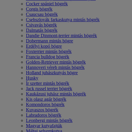
Cocker spániel bögrék
Corgis bögrék
Csaucsau bögrék
Csehszlovák farkaskutya mintás bögrék
Csivavás bögrék
Dalmatás bögrék
Dandie Dinmont-terrier mintás bögrék
Dobermann mintás bögre
Erdélyi kopó bögre
Foxterrier mintás bögrék
Francia bulldog bögrék
Golden-Retriever mintás bögrék
Hannoveri véreb mintás bögrék
Holland juhászkutyás bögre
Husky
Ír szetter mintás bögrék
Jack russel terrier bögrék
Kaukázusi juhász mintás bögrék
Kis olasz agár bögrék
Komondoros bögrék
Kuvaszos bögrék
Labradoros bögrék
Leonbergi mintás bögrék
Magyar kutyafajták
Máltai selyemkutya