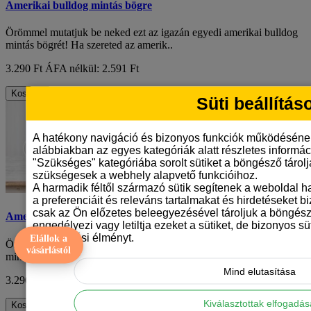
Amerikai bulldog mintás bögre
Örömmel mutatjuk be neked ezt az igazán egyedi amerikai bulldog
mintás bögrét! Ha szereted az amerik..
3.290 Ft
ÁFA nélkül: 2.591 Ft
Kosárba
Süti beállítás
A hatékony navigáció és bizonyos funkciók működéséne
alábbiakban az egyes kategóriák alatt részletes informáci
"Szükséges" kategóriába sorolt sütiket a böngésző tárol
szükségesek a webhely alapvető funkcióihoz.
A harmadik féltől származó sütik segítenek a weboldal 
a preferenciáit és releváns tartalmakat és hirdetéseket b
csak az Ön előzetes beleegyezésével tároljuk a böngész
Amerikai bulldog mintás bögre
engedélyezi vagy letiltja ezeket a sütiket, de bizonyos süt
böngészési élményt.
Elállok a
Örömmel mutatjuk be neked ezt az igazán egyedi amerikai bulldog
vásárlástól
mintás bögrét! Ha szereted az amerik..
Mind elutasítása
3.290 Ft
ÁFA nélkül: 2.591 Ft
Kiválasztottak elfogadá
Kosárba