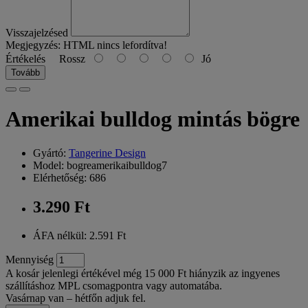
Visszajelzésed
Megjegyzés:
HTML nincs lefordítva!
Értékelés
Rossz
Jó
Tovább
Amerikai bulldog mintás bögre
Gyártó:
Tangerine Design
Model: bogreamerikaibulldog7
Elérhetőség: 686
3.290 Ft
ÁFA nélkül: 2.591 Ft
Mennyiség
A kosár jelenlegi értékével még 15 000 Ft hiányzik az ingyenes
szállításhoz MPL csomagpontra vagy automatába.
Vasárnap van – hétfőn adjuk fel.