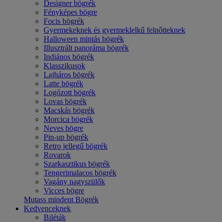
Designer bögrék
Fényképes bögre
Focis bögrék
Gyermekeknek és gyermeklelkű felnőtteknek
Halloween mintás bögrék
Illusztrált panoráma bögrék
Indiános bögrék
Klasszikusok
Lajháros bögrék
Latte bögrék
Logózott bögrék
Lovas bögrék
Macskás bögrék
Morcica bögrék
Neves bögre
Pin-up bögrék
Retro jellegű bögrék
Rovarok
Szarkasztikus bögrék
Tengerimalacos bögrék
Vagány nagyszülők
Vicces bögre
Mutass mindent Bögrék
Kedvenceknek
Biléták