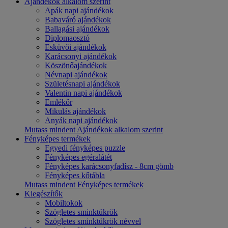
Ajándékok alkalom szerint
Apák napi ajándékok
Babaváró ajándékok
Ballagási ajándékok
Diplomaosztó
Esküvői ajándékok
Karácsonyi ajándékok
Köszönőajándékok
Névnapi ajándékok
Születésnapi ajándékok
Valentin napi ajándékok
Emlékőr
Mikulás ajándékok
Anyák napi ajándékok
Mutass mindent Ajándékok alkalom szerint
Fényképes termékek
Egyedi fényképes puzzle
Fényképes egéralátét
Fényképes karácsonyfadísz - 8cm gömb
Fényképes kőtábla
Mutass mindent Fényképes termékek
Kiegészítők
Mobiltokok
Szögletes sminktükrök
Szögletes sminktükrök névvel