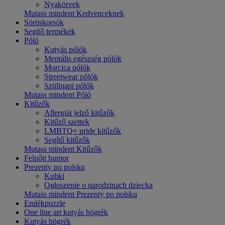
Nyakörvek
Mutass mindent Kedvenceknek
Söröskorsók
Segítő termékek
Póló
Kutyás pólók
Mentális egészség pólók
Morcica pólók
Streetwear pólók
Szülinapi pólók
Mutass mindent Póló
Kitűzők
Allergiát jelző kitűzők
Kitűző szettek
LMBTQ+ pride kitűzők
Segítő kitűzők
Mutass mindent Kitűzők
Felnőtt humor
Prezenty po polsku
Kubki
Ogłoszenie o narodzinach dziecka
Mutass mindent Prezenty po polsku
Emlékpuzzle
One line art kutyás bögrék
Kutyás bögrék