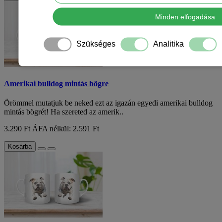
Minden elfogadása
Szükséges
Analitika
Amerikai bulldog mintás bögre
Örömmel mutatjuk be neked ezt az igazán egyedi amerikai bulldog
mintás bögrét! Ha szereted az amerik..
3.290 Ft
ÁFA nélkül: 2.591 Ft
Kosárba