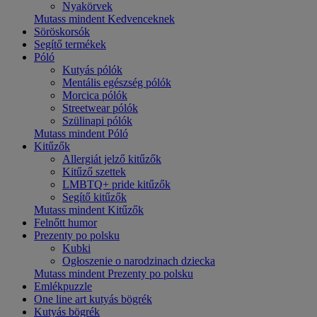
Nyakörvek
Mutass mindent Kedvenceknek
Söröskorsók
Segítő termékek
Póló
Kutyás pólók
Mentális egészség pólók
Morcica pólók
Streetwear pólók
Szülinapi pólók
Mutass mindent Póló
Kitűzők
Allergiát jelző kitűzők
Kitűző szettek
LMBTQ+ pride kitűzők
Segítő kitűzők
Mutass mindent Kitűzők
Felnőtt humor
Prezenty po polsku
Kubki
Ogłoszenie o narodzinach dziecka
Mutass mindent Prezenty po polsku
Emlékpuzzle
One line art kutyás bögrék
Kutyás bögrék