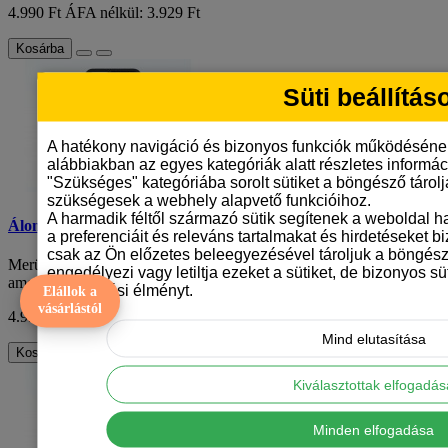
4.990 Ft
ÁFA nélkül: 3.929 Ft
Kosárba
Süti beállítás
A hatékony navigáció és bizonyos funkciók működéséne
alábbiakban az egyes kategóriák alatt részletes informáci
"Szükséges" kategóriába sorolt sütiket a böngésző tárol
szükségesek a webhely alapvető funkcióihoz.
A harmadik féltől származó sütik segítenek a weboldal 
Álomvilág telefontok
a preferenciáit és releváns tartalmakat és hirdetéseket b
csak az Ön előzetes beleegyezésével tároljuk a böngész
Merülj el az álomvilág varázsában ezzel a lenyűgöző mobiltokkal,
engedélyezi vagy letiltja ezeket a sütiket, de bizonyos süt
amely úgy készült, mintha egy mesés..
böngészési élményt.
Elállok a
vásárlástól
4.990 Ft
ÁFA nélkül: 3.929 Ft
Mind elutasítása
Kosárba
Kiválasztottak elfogadá
Minden elfogadása