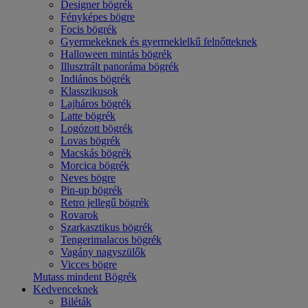
Designer bögrék
Fényképes bögre
Focis bögrék
Gyermekeknek és gyermeklelkű felnőtteknek
Halloween mintás bögrék
Illusztrált panoráma bögrék
Indiános bögrék
Klasszikusok
Lajháros bögrék
Latte bögrék
Logózott bögrék
Lovas bögrék
Macskás bögrék
Morcica bögrék
Neves bögre
Pin-up bögrék
Retro jellegű bögrék
Rovarok
Szarkasztikus bögrék
Tengerimalacos bögrék
Vagány nagyszülők
Vicces bögre
Mutass mindent Bögrék
Kedvenceknek
Biléták