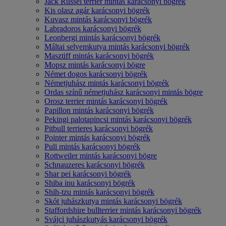
Jack Russel terrier mintás karácsonyi bögrék
Kis olasz agár karácsonyi bögrék
Kuvasz mintás karácsonyi bögrék
Labradoros karácsonyi bögrék
Leonbergi mintás karácsonyi bögrék
Máltai selyemkutya mintás karácsonyi bögrék
Masztiff mintás karácsonyi bögrék
Mopsz mintás karácsonyi bögre
Német dogos karácsonyi bögrék
Németjuhász mintás karácsonyi bögrék
Ordas színű németjuhász karácsonyi mintás bögre
Orosz terrier mintás karácsonyi bögrék
Papillon mintás karácsonyi bögrék
Pekingi palotapincsi mintás karácsonyi bögrék
Pitbull terrieres karácsonyi bögrék
Pointer mintás karácsonyi bögrék
Puli mintás karácsonyi bögrék
Rottweiler mintás karácsonyi bögre
Schnauzeres karácsonyi bögrék
Shar pei karácsonyi bögrék
Shiba inu karácsonyi bögrék
Shih-tzu mintás karácsonyi bögrék
Skót juhászkutya mintás karácsonyi bögrék
Staffordshire bullterrier mintás karácsonyi bögrék
Svájci juhászkutyás karácsonyi bögrék