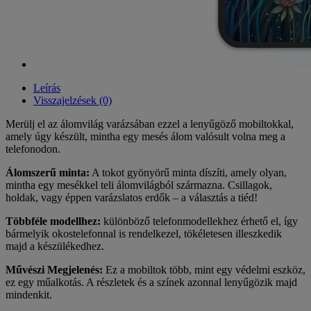
Leírás
Visszajelzések (0)
Merülj el az álomvilág varázsában ezzel a lenyűgöző mobiltokkal,
amely úgy készült, mintha egy mesés álom valósult volna meg a
telefonodon.
Álomszerű minta:
A tokot gyönyörű minta díszíti, amely olyan,
mintha egy mesékkel teli álomvilágból származna. Csillagok,
holdak, vagy éppen varázslatos erdők – a választás a tiéd!
Többféle modellhez:
különböző telefonmodellekhez érhető el, így
bármelyik okostelefonnal is rendelkezel, tökéletesen illeszkedik
majd a készülékedhez.
Művészi Megjelenés:
Ez a mobiltok több, mint egy védelmi eszköz,
ez egy műalkotás. A részletek és a színek azonnal lenyűgözik majd
mindenkit.