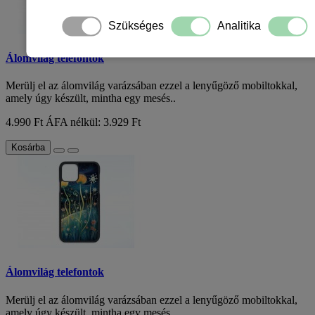
Szükséges
Analitika
Álomvilág telefontok
Merülj el az álomvilág varázsában ezzel a lenyűgöző mobiltokkal,
amely úgy készült, mintha egy mesés..
4.990 Ft
ÁFA nélkül: 3.929 Ft
Kosárba
Álomvilág telefontok
Merülj el az álomvilág varázsában ezzel a lenyűgöző mobiltokkal,
amely úgy készült, mintha egy mesés..