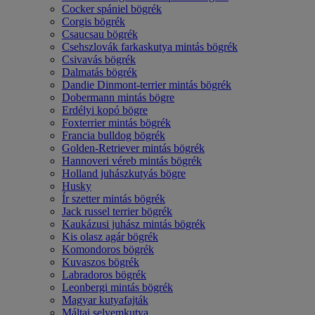
Cocker spániel bögrék
Corgis bögrék
Csaucsau bögrék
Csehszlovák farkaskutya mintás bögrék
Csivavás bögrék
Dalmatás bögrék
Dandie Dinmont-terrier mintás bögrék
Dobermann mintás bögre
Erdélyi kopó bögre
Foxterrier mintás bögrék
Francia bulldog bögrék
Golden-Retriever mintás bögrék
Hannoveri véreb mintás bögrék
Holland juhászkutyás bögre
Husky
Ír szetter mintás bögrék
Jack russel terrier bögrék
Kaukázusi juhász mintás bögrék
Kis olasz agár bögrék
Komondoros bögrék
Kuvaszos bögrék
Labradoros bögrék
Leonbergi mintás bögrék
Magyar kutyafajták
Máltai selyemkutya