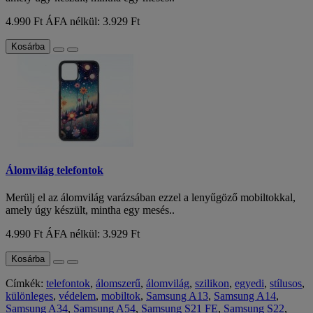
4.990 Ft
ÁFA nélkül: 3.929 Ft
Kosárba
Álomvilág telefontok
Merülj el az álomvilág varázsában ezzel a lenyűgöző mobiltokkal,
amely úgy készült, mintha egy mesés..
4.990 Ft
ÁFA nélkül: 3.929 Ft
Kosárba
Címkék:
telefontok
,
álomszerű
,
álomvilág
,
szilikon
,
egyedi
,
stílusos
,
különleges
,
védelem
,
mobiltok
,
Samsung A13
,
Samsung A14
,
Samsung A34
,
Samsung A54
,
Samsung S21 FE
,
Samsung S22
,