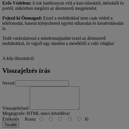
Erős Védelem:
A tok hatékonyan véd a karcolásoktól, ütésektől és
portól, miközben megőrzi az álomszerű megjelenést.
Fejezd ki Önmagad:
Ezzel a mobiltokkal nem csak véded a
telefonodat, hanem kifejezheted egyéni stílusodat és kreativitásodat
is.
Tedd varázslatossá a mindennapjaidat ezzel az álomszerű
mobiltokkal, és vigyél egy darabot a mesékből a való világba!
A kép illusztráció
Visszajelzés írás
Neved
Visszajelzésed
Megjegyzés:
HTML nincs lefordítva!
Értékelés
Rossz
Jó
Tovább