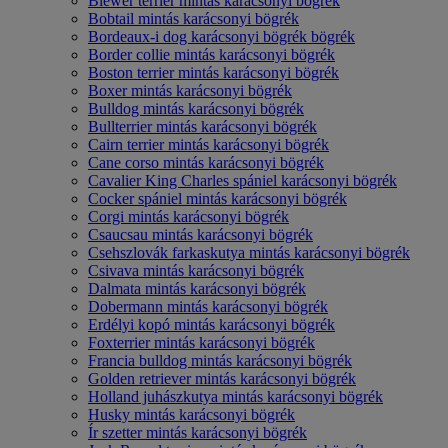
Biewer terrier mintás karácsonyi bögrék
Bobtail mintás karácsonyi bögrék
Bordeaux-i dog karácsonyi bögrék bögrék
Border collie mintás karácsonyi bögrék
Boston terrier mintás karácsonyi bögrék
Boxer mintás karácsonyi bögrék
Bulldog mintás karácsonyi bögrék
Bullterrier mintás karácsonyi bögrék
Cairn terrier mintás karácsonyi bögrék
Cane corso mintás karácsonyi bögrék
Cavalier King Charles spániel karácsonyi bögrék
Cocker spániel mintás karácsonyi bögrék
Corgi mintás karácsonyi bögrék
Csaucsau mintás karácsonyi bögrék
Csehszlovák farkaskutya mintás karácsonyi bögrék
Csivava mintás karácsonyi bögrék
Dalmata mintás karácsonyi bögrék
Dobermann mintás karácsonyi bögrék
Erdélyi kopó mintás karácsonyi bögrék
Foxterrier mintás karácsonyi bögrék
Francia bulldog mintás karácsonyi bögrék
Golden retriever mintás karácsonyi bögrék
Holland juhászkutya mintás karácsonyi bögrék
Husky mintás karácsonyi bögrék
Ír szetter mintás karácsonyi bögrék