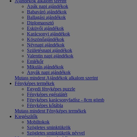
Ajándékok alkalom szerint
Apák napi ajándékok
Babaváró ajándékok
Ballagási ajándékok
Diplomaosztó
Esküvői ajándékok
Karácsonyi ajándékok
Köszönőajándékok
Névnapi ajándékok
Születésnapi ajándékok
Valentin napi ajándékok
Emlékőr
Mikulás ajándékok
Anyák napi ajándékok
Mutass mindent Ajándékok alkalom szerint
Fényképes termékek
Egyedi fényképes puzzle
Fényképes egéralátét
Fényképes karácsonyfadísz - 8cm gömb
Fényképes kőtábla
Mutass mindent Fényképes termékek
Kiegészítők
Mobiltokok
Szögletes sminktükrök
Szögletes sminktükrök névvel