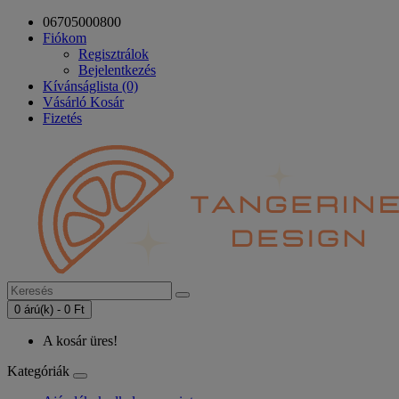
06705000800
Fiókom
Regisztrálok
Bejelentkezés
Kívánságlista (0)
Vásárló Kosár
Fizetés
0 árú(k) - 0 Ft
A kosár üres!
Kategóriák