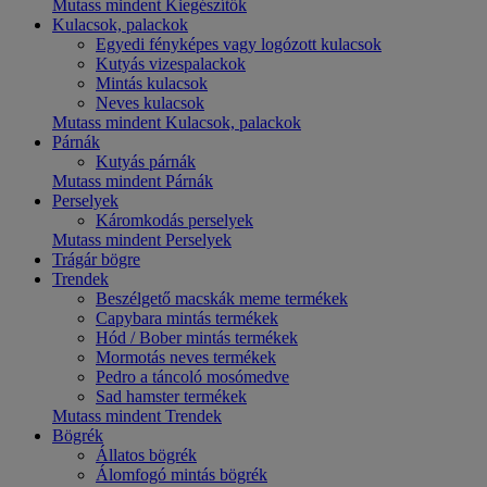
Mutass mindent Kiegészítők
Kulacsok, palackok
Egyedi fényképes vagy logózott kulacsok
Kutyás vizespalackok
Mintás kulacsok
Neves kulacsok
Mutass mindent Kulacsok, palackok
Párnák
Kutyás párnák
Mutass mindent Párnák
Perselyek
Káromkodás perselyek
Mutass mindent Perselyek
Trágár bögre
Trendek
Beszélgető macskák meme termékek
Capybara mintás termékek
Hód / Bober mintás termékek
Mormotás neves termékek
Pedro a táncoló mosómedve
Sad hamster termékek
Mutass mindent Trendek
Bögrék
Állatos bögrék
Álomfogó mintás bögrék