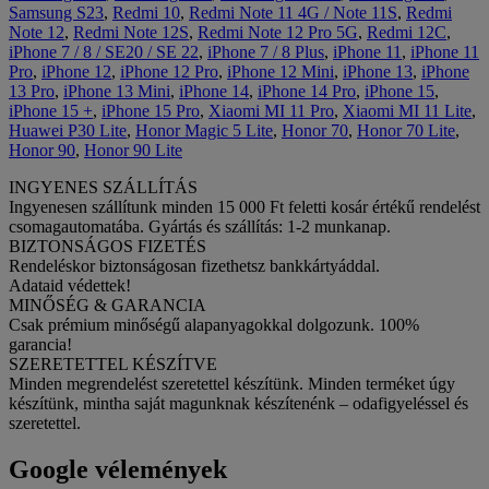
Samsung S23
,
Redmi 10
,
Redmi Note 11 4G / Note 11S
,
Redmi
Note 12
,
Redmi Note 12S
,
Redmi Note 12 Pro 5G
,
Redmi 12C
,
iPhone 7 / 8 / SE20 / SE 22
,
iPhone 7 / 8 Plus
,
iPhone 11
,
iPhone 11
Pro
,
iPhone 12
,
iPhone 12 Pro
,
iPhone 12 Mini
,
iPhone 13
,
iPhone
13 Pro
,
iPhone 13 Mini
,
iPhone 14
,
iPhone 14 Pro
,
iPhone 15
,
iPhone 15 +
,
iPhone 15 Pro
,
Xiaomi MI 11 Pro
,
Xiaomi MI 11 Lite
,
Huawei P30 Lite
,
Honor Magic 5 Lite
,
Honor 70
,
Honor 70 Lite
,
Honor 90
,
Honor 90 Lite
INGYENES SZÁLLÍTÁS
Ingyenesen szállítunk minden 15 000 Ft feletti kosár értékű rendelést
csomagautomatába. Gyártás és szállítás: 1-2 munkanap.
BIZTONSÁGOS FIZETÉS
Rendeléskor biztonságosan fizethetsz bankkártyáddal.
Adataid védettek!
MINŐSÉG & GARANCIA
Csak prémium minőségű alapanyagokkal dolgozunk. 100%
garancia!
SZERETETTEL KÉSZÍTVE
Minden megrendelést szeretettel készítünk. Minden terméket úgy
készítünk, mintha saját magunknak készítenénk – odafigyeléssel és
szeretettel.
Google vélemények