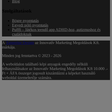
Blog
Szolgáltatások
Bögre nyomtatás
Egyedi póló nyomtatás
Pufffi – Játékos teendő app ADHD-hoz, autizmushoz és
családoknak
A
Tangerine Design
az Innovatív Marketing Megoldások Kft.
márkája.
Minden jog fenntartva © 2023 -
2026
A weboldalon található képi anyagok engedély nélküli
felhasználásakor az Innovatív Marketing Megoldások Kft 10.000 .-
Ft + ÁFA összeget jogosult kiszámlázni a képeket használó
weboldal üzemeltetője számára.