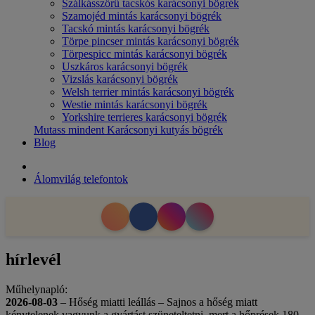
Szálkásszőrű tacskós karácsonyi bögrék
Szamojéd mintás karácsonyi bögrék
Tacskó mintás karácsonyi bögrék
Törpe pincser mintás karácsonyi bögrék
Törpespicc mintás karácsonyi bögrék
Uszkáros karácsonyi bögrék
Vizslás karácsonyi bögrék
Welsh terrier mintás karácsonyi bögrék
Westie mintás karácsonyi bögrék
Yorkshire terrieres karácsonyi bögrék
Mutass mindent Karácsonyi kutyás bögrék
Blog
Álomvilág telefontok
hírlevél
Műhelynapló:
2026-08-03
– Hőség miatti leállás – Sajnos a hőség miatt
kénytelenek vagyunk a gyártást szüneteltetni, mert a hőprések 180