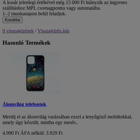
A kosár jelenlegi értékével még 15 000 Ft hiányzik az ingyenes
szállításhoz MPL csomagpontra vagy automatába.
1–2 munkanapon belül feladjuk.
Kosárba
0 visszajelzések
/
Visszajelzés írás
Hasonló Termékek
Álomvilág telefontok
Merülj el az álomvilág varázsában ezzel a lenyűgöző mobiltokkal,
amely úgy készült, mintha egy mesés..
4.990 Ft
ÁFA nélkül: 3.929 Ft