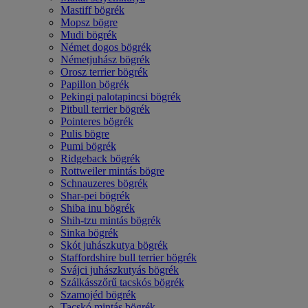
Mastiff bögrék
Mopsz bögre
Mudi bögrék
Német dogos bögrék
Németjuhász bögrék
Orosz terrier bögrék
Papillon bögrék
Pekingi palotapincsi bögrék
Pitbull terrier bögrék
Pointeres bögrék
Pulis bögre
Pumi bögrék
Ridgeback bögrék
Rottweiler mintás bögre
Schnauzeres bögrék
Shar-pei bögrék
Shiba inu bögrék
Shih-tzu mintás bögrék
Sinka bögrék
Skót juhászkutya bögrék
Staffordshire bull terrier bögrék
Svájci juhászkutyás bögrék
Szálkásszőrű tacskós bögrék
Szamojéd bögrék
Tacskó mintás bögrék