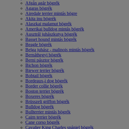
Afgán agár bögrék
Agaras bögrék
Airedale terrier mintás bögre
Akita inu bögrék
Alaszkai malamut bögrék
Amerikai bulldog mintás bögrék
Ausztrál juhászkutya bögrék
Basset hound mintás bögrék
Beagle bögrék
Belga juhász - malinois mintás bögrék
Bernáthegyi bögrék
Berni pásztor bögrék
Bichon bögrék
Biewer terrier bögrék
Bobtail bögrék
Bordeaux-i dog bögrék
Border collie bögrék
Boston terrier bögrék
Boxeres bögrék
Brüsszeli griffon bögrék
Bulldog bögrék
Bullterrier mintás bögrék
Cairn terrier bögrék
Cane corso bögrék
Cavalier King Charles spániel bögrék