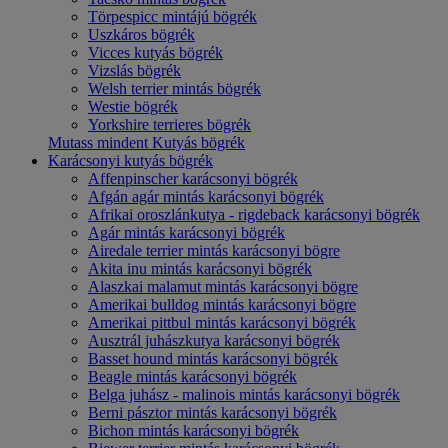
Törpespicc mintájú bögrék
Uszkáros bögrék
Vicces kutyás bögrék
Vizslás bögrék
Welsh terrier mintás bögrék
Westie bögrék
Yorkshire terrieres bögrék
Mutass mindent Kutyás bögrék
Karácsonyi kutyás bögrék
Affenpinscher karácsonyi bögrék
Afgán agár mintás karácsonyi bögrék
Afrikai oroszlánkutya - rigdeback karácsonyi bögrék
Agár mintás karácsonyi bögrék
Airedale terrier mintás karácsonyi bögre
Akita inu mintás karácsonyi bögrék
Alaszkai malamut mintás karácsonyi bögre
Amerikai bulldog mintás karácsonyi bögre
Amerikai pittbul mintás karácsonyi bögrék
Ausztrál juhászkutya karácsonyi bögrék
Basset hound mintás karácsonyi bögrék
Beagle mintás karácsonyi bögrék
Belga juhász - malinois mintás karácsonyi bögrék
Berni pásztor mintás karácsonyi bögrék
Bichon mintás karácsonyi bögrék