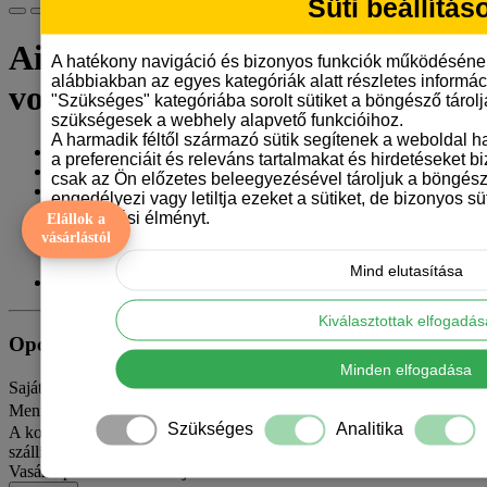
Süti beállítás
Airedale terrier bögre -
A hatékony navigáció és bizonyos funkciók működéséne
alábbiakban az egyes kategóriák alatt részletes informáci
vonalrajzos
"Szükséges" kategóriába sorolt sütiket a böngésző tárol
szükségesek a webhely alapvető funkcióihoz.
A harmadik féltől származó sütik segítenek a weboldal 
Gyártó:
Tangerine Design
a preferenciáit és releváns tartalmakat és hirdetéseket b
Model: airedale-terrier-bogre-vonalrajz
csak az Ön előzetes beleegyezésével tároljuk a böngész
Elérhetőség: 10
engedélyezi vagy letiltja ezeket a sütiket, de bizonyos süt
böngészési élményt.
Elállok a
3.290 Ft
vásárlástól
Mind elutasítása
ÁFA nélkül: 2.591 Ft
Kiválasztottak elfogadá
Opciók
Minden elfogadása
Saját szöveget szeretnél rá? Írd ide
Mennyiség
Szükséges
Analitika
A kosár jelenlegi értékével még 15 000 Ft hiányzik az ingyenes
szállításhoz MPL csomagpontra vagy automatába.
Vasárnap van – hétfőn adjuk fel.