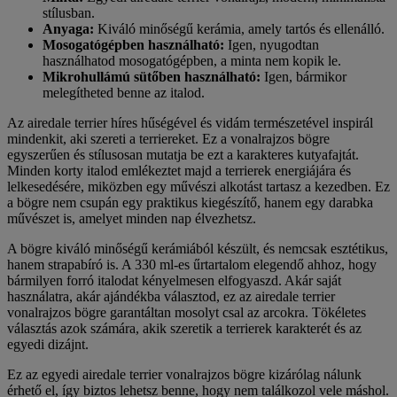
stílusban.
Anyaga:
Kiváló minőségű kerámia, amely tartós és ellenálló.
Mosogatógépben használható:
Igen, nyugodtan
használhatod mosogatógépben, a minta nem kopik le.
Mikrohullámú sütőben használható:
Igen, bármikor
melegítheted benne az italod.
Az airedale terrier híres hűségével és vidám természetével inspirál
mindenkit, aki szereti a terriereket. Ez a vonalrajzos bögre
egyszerűen és stílusosan mutatja be ezt a karakteres kutyafajtát.
Minden korty italod emlékeztet majd a terrierek energiájára és
lelkesedésére, miközben egy művészi alkotást tartasz a kezedben. Ez
a bögre nem csupán egy praktikus kiegészítő, hanem egy darabka
művészet is, amelyet minden nap élvezhetsz.
A bögre kiváló minőségű kerámiából készült, és nemcsak esztétikus,
hanem strapabíró is. A 330 ml-es űrtartalom elegendő ahhoz, hogy
bármilyen forró italodat kényelmesen elfogyaszd. Akár saját
használatra, akár ajándékba választod, ez az airedale terrier
vonalrajzos bögre garantáltan mosolyt csal az arcokra. Tökéletes
választás azok számára, akik szeretik a terrierek karakterét és az
egyedi dizájnt.
Ez az egyedi airedale terrier vonalrajzos bögre kizárólag nálunk
érhető el, így biztos lehetsz benne, hogy nem találkozol vele máshol.