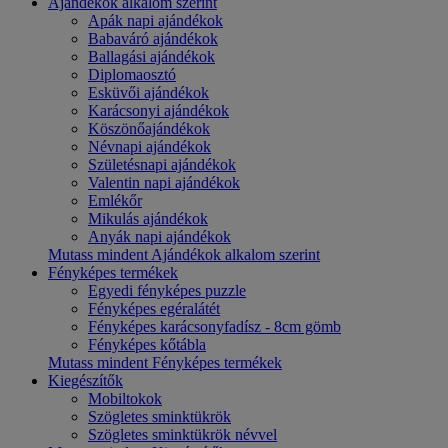
Ajándékok alkalom szerint
Apák napi ajándékok
Babaváró ajándékok
Ballagási ajándékok
Diplomaosztó
Esküvői ajándékok
Karácsonyi ajándékok
Köszönőajándékok
Névnapi ajándékok
Születésnapi ajándékok
Valentin napi ajándékok
Emlékőr
Mikulás ajándékok
Anyák napi ajándékok
Mutass mindent Ajándékok alkalom szerint
Fényképes termékek
Egyedi fényképes puzzle
Fényképes egéralátét
Fényképes karácsonyfadísz - 8cm gömb
Fényképes kőtábla
Mutass mindent Fényképes termékek
Kiegészítők
Mobiltokok
Szögletes sminktükrök
Szögletes sminktükrök névvel