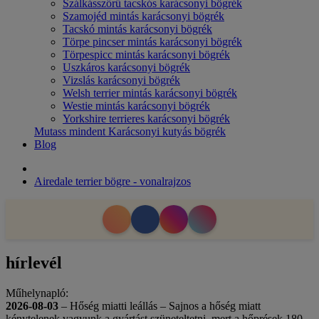
Szálkásszőrű tacskós karácsonyi bögrék
Szamojéd mintás karácsonyi bögrék
Tacskó mintás karácsonyi bögrék
Törpe pincser mintás karácsonyi bögrék
Törpespicc mintás karácsonyi bögrék
Uszkáros karácsonyi bögrék
Vizslás karácsonyi bögrék
Welsh terrier mintás karácsonyi bögrék
Westie mintás karácsonyi bögrék
Yorkshire terrieres karácsonyi bögrék
Mutass mindent Karácsonyi kutyás bögrék
Blog
Airedale terrier bögre - vonalrajzos
hírlevél
Műhelynapló:
2026-08-03
– Hőség miatti leállás – Sajnos a hőség miatt
kénytelenek vagyunk a gyártást szüneteltetni, mert a hőprések 180