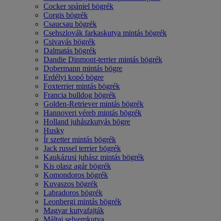
Cocker spániel bögrék
Corgis bögrék
Csaucsau bögrék
Csehszlovák farkaskutya mintás bögrék
Csivavás bögrék
Dalmatás bögrék
Dandie Dinmont-terrier mintás bögrék
Dobermann mintás bögre
Erdélyi kopó bögre
Foxterrier mintás bögrék
Francia bulldog bögrék
Golden-Retriever mintás bögrék
Hannoveri véreb mintás bögrék
Holland juhászkutyás bögre
Husky
Ír szetter mintás bögrék
Jack russel terrier bögrék
Kaukázusi juhász mintás bögrék
Kis olasz agár bögrék
Komondoros bögrék
Kuvaszos bögrék
Labradoros bögrék
Leonbergi mintás bögrék
Magyar kutyafajták
Máltai selyemkutya