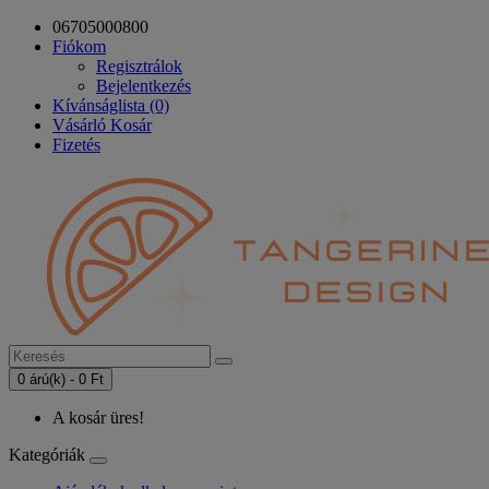
06705000800
Fiókom
Regisztrálok
Bejelentkezés
Kívánságlista (0)
Vásárló Kosár
Fizetés
0 árú(k) - 0 Ft
A kosár üres!
Kategóriák