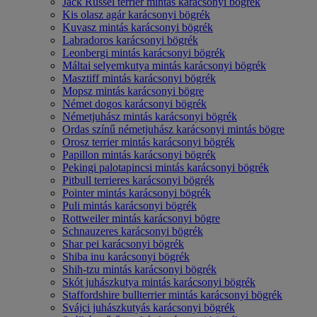
Jack Russel terrier mintás karácsonyi bögrék
Kis olasz agár karácsonyi bögrék
Kuvasz mintás karácsonyi bögrék
Labradoros karácsonyi bögrék
Leonbergi mintás karácsonyi bögrék
Máltai selyemkutya mintás karácsonyi bögrék
Masztiff mintás karácsonyi bögrék
Mopsz mintás karácsonyi bögre
Német dogos karácsonyi bögrék
Németjuhász mintás karácsonyi bögrék
Ordas színű németjuhász karácsonyi mintás bögre
Orosz terrier mintás karácsonyi bögrék
Papillon mintás karácsonyi bögrék
Pekingi palotapincsi mintás karácsonyi bögrék
Pitbull terrieres karácsonyi bögrék
Pointer mintás karácsonyi bögrék
Puli mintás karácsonyi bögrék
Rottweiler mintás karácsonyi bögre
Schnauzeres karácsonyi bögrék
Shar pei karácsonyi bögrék
Shiba inu karácsonyi bögrék
Shih-tzu mintás karácsonyi bögrék
Skót juhászkutya mintás karácsonyi bögrék
Staffordshire bullterrier mintás karácsonyi bögrék
Svájci juhászkutyás karácsonyi bögrék