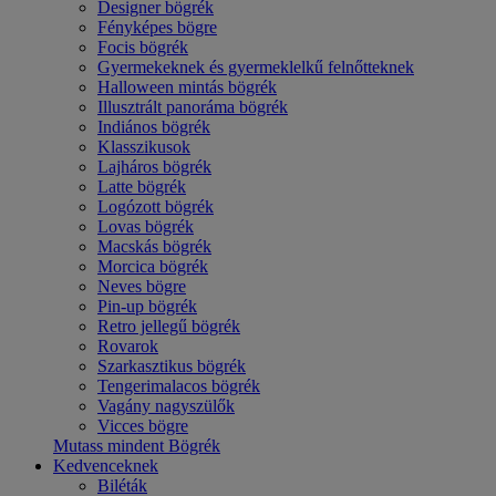
Designer bögrék
Fényképes bögre
Focis bögrék
Gyermekeknek és gyermeklelkű felnőtteknek
Halloween mintás bögrék
Illusztrált panoráma bögrék
Indiános bögrék
Klasszikusok
Lajháros bögrék
Latte bögrék
Logózott bögrék
Lovas bögrék
Macskás bögrék
Morcica bögrék
Neves bögre
Pin-up bögrék
Retro jellegű bögrék
Rovarok
Szarkasztikus bögrék
Tengerimalacos bögrék
Vagány nagyszülők
Vicces bögre
Mutass mindent Bögrék
Kedvenceknek
Biléták