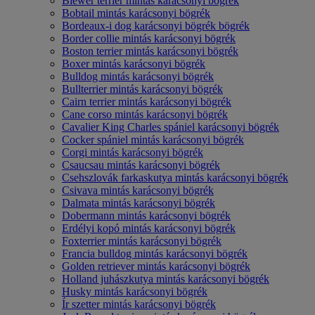
Biewer terrier mintás karácsonyi bögrék
Bobtail mintás karácsonyi bögrék
Bordeaux-i dog karácsonyi bögrék bögrék
Border collie mintás karácsonyi bögrék
Boston terrier mintás karácsonyi bögrék
Boxer mintás karácsonyi bögrék
Bulldog mintás karácsonyi bögrék
Bullterrier mintás karácsonyi bögrék
Cairn terrier mintás karácsonyi bögrék
Cane corso mintás karácsonyi bögrék
Cavalier King Charles spániel karácsonyi bögrék
Cocker spániel mintás karácsonyi bögrék
Corgi mintás karácsonyi bögrék
Csaucsau mintás karácsonyi bögrék
Csehszlovák farkaskutya mintás karácsonyi bögrék
Csivava mintás karácsonyi bögrék
Dalmata mintás karácsonyi bögrék
Dobermann mintás karácsonyi bögrék
Erdélyi kopó mintás karácsonyi bögrék
Foxterrier mintás karácsonyi bögrék
Francia bulldog mintás karácsonyi bögrék
Golden retriever mintás karácsonyi bögrék
Holland juhászkutya mintás karácsonyi bögrék
Husky mintás karácsonyi bögrék
Ír szetter mintás karácsonyi bögrék