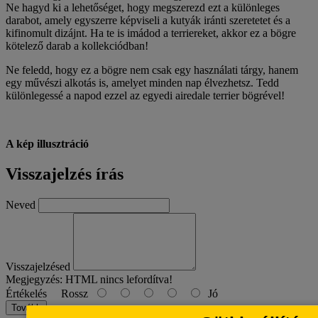
Ne hagyd ki a lehetőséget, hogy megszerezd ezt a különleges
darabot, amely egyszerre képviseli a kutyák iránti szeretetet és a
kifinomult dizájnt. Ha te is imádod a terriereket, akkor ez a bögre
kötelező darab a kollekciódban!
Ne feledd, hogy ez a bögre nem csak egy használati tárgy, hanem
egy művészi alkotás is, amelyet minden nap élvezhetsz. Tedd
különlegessé a napod ezzel az egyedi airedale terrier bögrével!
A kép illusztráció
Visszajelzés írás
Neved
Visszajelzésed
Megjegyzés:
HTML nincs lefordítva!
Értékelés
Rossz
Jó
Tovább