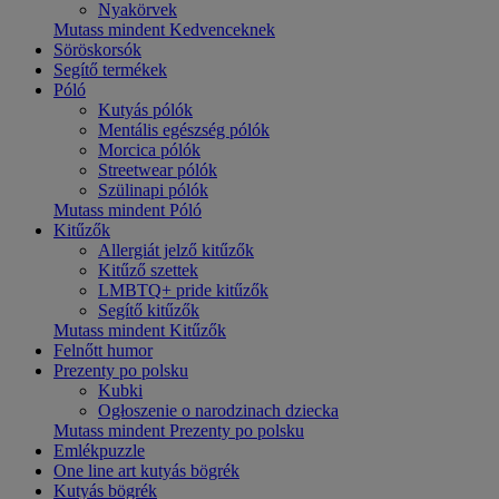
Nyakörvek
Mutass mindent Kedvenceknek
Söröskorsók
Segítő termékek
Póló
Kutyás pólók
Mentális egészség pólók
Morcica pólók
Streetwear pólók
Szülinapi pólók
Mutass mindent Póló
Kitűzők
Allergiát jelző kitűzők
Kitűző szettek
LMBTQ+ pride kitűzők
Segítő kitűzők
Mutass mindent Kitűzők
Felnőtt humor
Prezenty po polsku
Kubki
Ogłoszenie o narodzinach dziecka
Mutass mindent Prezenty po polsku
Emlékpuzzle
One line art kutyás bögrék
Kutyás bögrék