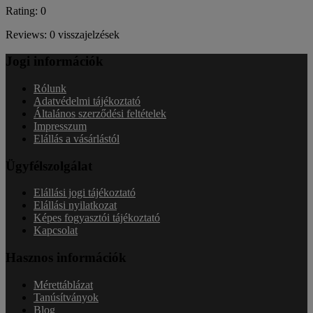
Rating: 0
Reviews: 0 visszajelzések
Jogi információk
Rólunk
Adatvédelmi tájékoztató
Általános szerződési feltételek
Impresszum
Elállás a vásárlástól
Ügyfélszolgálat
Elállási jogi tájékoztató
Elállási nyilatkozat
Képes fogyasztói tájékoztató
Kapcsolat
Hasznos információk
Mérettáblázat
Tanúsítványok
Blog