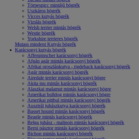
Törpespicc mintájú bögrék
Uszkáros bögrék
Vicces kutyás bögrék
Vizslás bögrék
Welsh terrier mintás bögrék
Westie bögrék
Yorkshire terrieres bögrék
Mutass mindent Kutyás bögrék
Karácsonyi kutyás bögrék
Affenpinscher karácsonyi bögrék
Afgán agár mintás karácsonyi bögrék
Afrikai oroszlánkutya - rigdeback karácsonyi bögrék
Agár mintás karácsonyi bögrék
Airedale terrier mintás karácsonyi bögre
Akita inu mintás karácsonyi bögrék
Alaszkai malamut mintás karácsonyi bögre
Amerikai bulldog mintás karácsonyi bögre
Amerikai pittbul mintás karácsonyi bögrék
Ausztrál juhászkutya karácsonyi bögrék
Basset hound mintás karácsonyi bögrék
Beagle mintás karácsonyi bögrék
Belga juhász - malinois mintás karácsonyi bögrék
Berni pásztor mintás karácsonyi bögrék
Bichon mintás karácsonyi bögrék