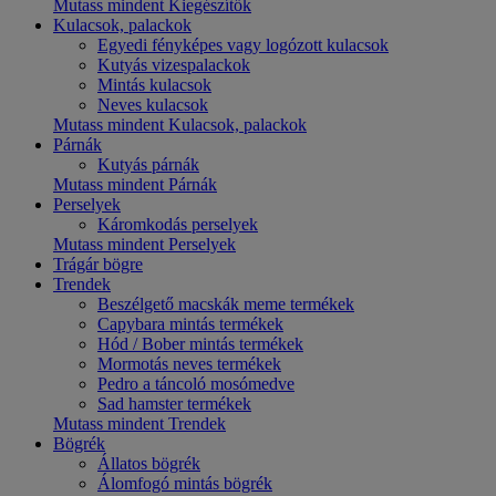
Mutass mindent Kiegészítők
Kulacsok, palackok
Egyedi fényképes vagy logózott kulacsok
Kutyás vizespalackok
Mintás kulacsok
Neves kulacsok
Mutass mindent Kulacsok, palackok
Párnák
Kutyás párnák
Mutass mindent Párnák
Perselyek
Káromkodás perselyek
Mutass mindent Perselyek
Trágár bögre
Trendek
Beszélgető macskák meme termékek
Capybara mintás termékek
Hód / Bober mintás termékek
Mormotás neves termékek
Pedro a táncoló mosómedve
Sad hamster termékek
Mutass mindent Trendek
Bögrék
Állatos bögrék
Álomfogó mintás bögrék