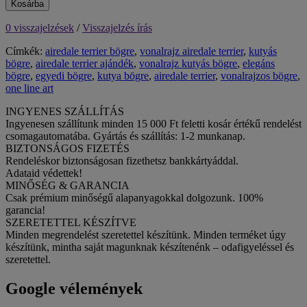
Kosárba
0 visszajelzések
/
Visszajelzés írás
Címkék:
airedale terrier bögre
,
vonalrajz airedale terrier
,
kutyás
bögre
,
airedale terrier ajándék
,
vonalrajz kutyás bögre
,
elegáns
bögre
,
egyedi bögre
,
kutya bögre
,
airedale terrier
,
vonalrajzos bögre
,
one line art
INGYENES SZÁLLÍTÁS
Ingyenesen szállítunk minden 15 000 Ft feletti kosár értékű rendelést
csomagautomatába. Gyártás és szállítás: 1-2 munkanap.
BIZTONSÁGOS FIZETÉS
Rendeléskor biztonságosan fizethetsz bankkártyáddal.
Adataid védettek!
MINŐSÉG & GARANCIA
Csak prémium minőségű alapanyagokkal dolgozunk. 100%
garancia!
SZERETETTEL KÉSZÍTVE
Minden megrendelést szeretettel készítünk. Minden terméket úgy
készítünk, mintha saját magunknak készítenénk – odafigyeléssel és
szeretettel.
Google vélemények