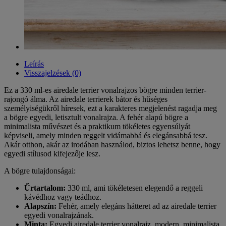
Leírás
Visszajelzések (0)
Ez a 330 ml-es airedale terrier vonalrajzos bögre minden terrier-
rajongó álma. Az airedale terrierek bátor és hűséges
személyiségükről híresek, ezt a karakteres megjelenést ragadja meg
a bögre egyedi, letisztult vonalrajza. A fehér alapú bögre a
minimalista művészet és a praktikum tökéletes egyensúlyát
képviseli, amely minden reggelt vidámabbá és elegánsabbá tesz.
Akár otthon, akár az irodában használod, biztos lehetsz benne, hogy
egyedi stílusod kifejezője lesz.
A bögre tulajdonságai:
Űrtartalom:
330 ml, ami tökéletesen elegendő a reggeli
kávédhoz vagy teádhoz.
Alapszín:
Fehér, amely elegáns hátteret ad az airedale terrier
egyedi vonalrajzának.
Minta:
Egyedi airedale terrier vonalrajz, modern, minimalista