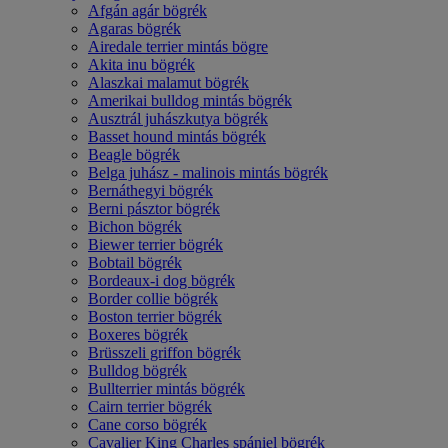
Afgán agár bögrék
Agaras bögrék
Airedale terrier mintás bögre
Akita inu bögrék
Alaszkai malamut bögrék
Amerikai bulldog mintás bögrék
Ausztrál juhászkutya bögrék
Basset hound mintás bögrék
Beagle bögrék
Belga juhász - malinois mintás bögrék
Bernáthegyi bögrék
Berni pásztor bögrék
Bichon bögrék
Biewer terrier bögrék
Bobtail bögrék
Bordeaux-i dog bögrék
Border collie bögrék
Boston terrier bögrék
Boxeres bögrék
Brüsszeli griffon bögrék
Bulldog bögrék
Bullterrier mintás bögrék
Cairn terrier bögrék
Cane corso bögrék
Cavalier King Charles spániel bögrék