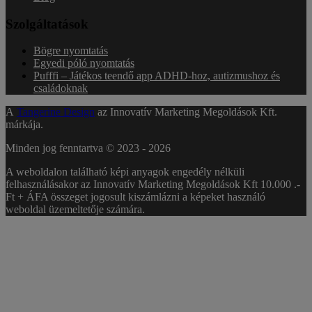
Szolgáltatások
Bögre nyomtatás
Egyedi póló nyomtatás
Pufffi – Játékos teendő app ADHD-hoz, autizmushoz és
családoknak
A
Tangerine Design
az Innovatív Marketing Megoldások Kft.
márkája.
Minden jog fenntartva © 2023 -
2026
A weboldalon található képi anyagok engedély nélküli
felhasználásakor az Innovatív Marketing Megoldások Kft 10.000 .-
Ft + ÁFA összeget jogosult kiszámlázni a képeket használó
weboldal üzemeltetője számára.