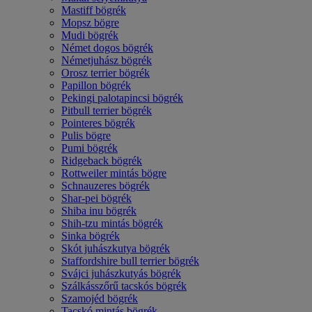
Mastiff bögrék
Mopsz bögre
Mudi bögrék
Német dogos bögrék
Németjuhász bögrék
Orosz terrier bögrék
Papillon bögrék
Pekingi palotapincsi bögrék
Pitbull terrier bögrék
Pointeres bögrék
Pulis bögre
Pumi bögrék
Ridgeback bögrék
Rottweiler mintás bögre
Schnauzeres bögrék
Shar-pei bögrék
Shiba inu bögrék
Shih-tzu mintás bögrék
Sinka bögrék
Skót juhászkutya bögrék
Staffordshire bull terrier bögrék
Svájci juhászkutyás bögrék
Szálkásszőrű tacskós bögrék
Szamojéd bögrék
Tacskó mintás bögrék