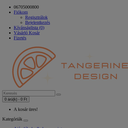
06705000800
Fiókom
Regisztrálok
Bejelentkezés
Kívánságlista (0)
Vásárló Kosár
Fizetés
0 árú(k) - 0 Ft
A kosár üres!
Kategóriák