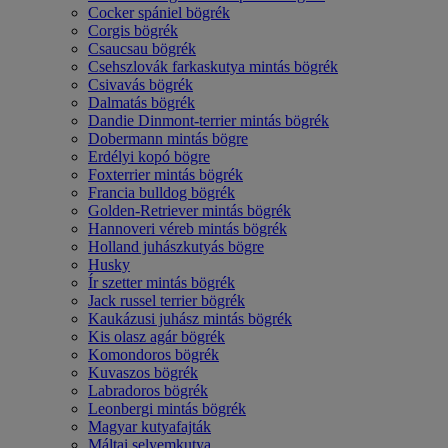
Cocker spániel bögrék
Corgis bögrék
Csaucsau bögrék
Csehszlovák farkaskutya mintás bögrék
Csivavás bögrék
Dalmatás bögrék
Dandie Dinmont-terrier mintás bögrék
Dobermann mintás bögre
Erdélyi kopó bögre
Foxterrier mintás bögrék
Francia bulldog bögrék
Golden-Retriever mintás bögrék
Hannoveri véreb mintás bögrék
Holland juhászkutyás bögre
Husky
Ír szetter mintás bögrék
Jack russel terrier bögrék
Kaukázusi juhász mintás bögrék
Kis olasz agár bögrék
Komondoros bögrék
Kuvaszos bögrék
Labradoros bögrék
Leonbergi mintás bögrék
Magyar kutyafajták
Máltai selyemkutya