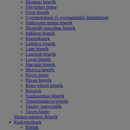
Designer bögrék
Fényképes bögre
Focis bögrék
Gyermekeknek és gyermeklelkű felnőtteknek
Halloween mintás bögrék
Illusztrált panoráma bögrék
Indiános bögrék
Klasszikusok
Lajháros bögrék
Latte bögrék
Logózott bögrék
Lovas bögrék
Macskás bögrék
Morcica bögrék
Neves bögre
Pin-up bögrék
Retro jellegű bögrék
Rovarok
Szarkasztikus bögrék
Tengerimalacos bögrék
Vagány nagyszülők
Vicces bögre
Mutass mindent Bögrék
Kedvenceknek
Biléták