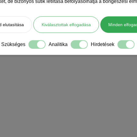
iket, de bizonyos sütik letiltása befolyásolhatja a böngészési élm
 elutasítása
Kiválasztottak elfogadása
Minden elfoga
Szükséges
Analitika
Hirdetések