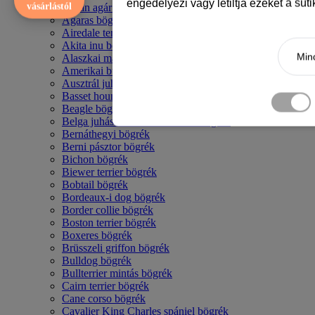
engedélyezi vagy letiltja ezeket a süt
vásárlástól
Afgán agár bögrék
Agaras bögrék
Airedale terrier mintás bögre
Akita inu bögrék
Mind
Alaszkai malamut bögrék
Amerikai bulldog mintás bögrék
Ausztrál juhászkutya bögrék
Basset hound mintás bögrék
Beagle bögrék
Belga juhász - malinois mintás bögrék
Bernáthegyi bögrék
Berni pásztor bögrék
Bichon bögrék
Biewer terrier bögrék
Bobtail bögrék
Bordeaux-i dog bögrék
Border collie bögrék
Boston terrier bögrék
Boxeres bögrék
Brüsszeli griffon bögrék
Bulldog bögrék
Bullterrier mintás bögrék
Cairn terrier bögrék
Cane corso bögrék
Cavalier King Charles spániel bögrék