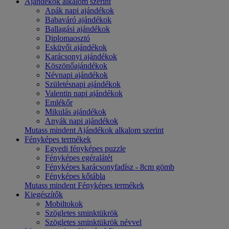
Ajándékok alkalom szerint
Apák napi ajándékok
Babaváró ajándékok
Ballagási ajándékok
Diplomaosztó
Esküvői ajándékok
Karácsonyi ajándékok
Köszönőajándékok
Névnapi ajándékok
Születésnapi ajándékok
Valentin napi ajándékok
Emlékőr
Mikulás ajándékok
Anyák napi ajándékok
Mutass mindent Ajándékok alkalom szerint
Fényképes termékek
Egyedi fényképes puzzle
Fényképes egéralátét
Fényképes karácsonyfadísz - 8cm gömb
Fényképes kőtábla
Mutass mindent Fényképes termékek
Kiegészítők
Mobiltokok
Szögletes sminktükrök
Szögletes sminktükrök névvel