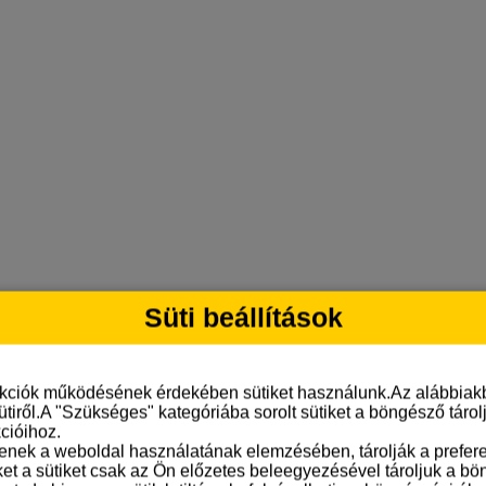
Süti beállítások
nkciók működésének érdekében sütiket használunk.Az alábbiakb
ütiről.A "Szükséges" kategóriába sorolt sütiket a böngésző táro
cióihoz.
tenek a weboldal használatának elemzésében, tárolják a preferen
ket a sütiket csak az Ön előzetes beleegyezésével tároljuk a b