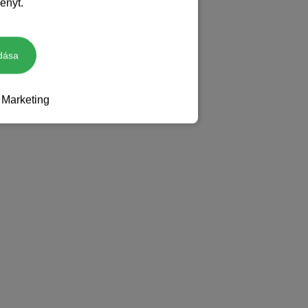
ényt.
dása
Marketing