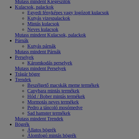
Mutass mindent Kiegészítők
Kulacsok, palackok
Egyedi fényképes vagy logózott kulacsok
Kutyás vizespalackok
Mintás kulacsok
Neves kulacsok
Mutass mindent Kulacsok, palackok
Párnák
Kutyás párnák
Mutass mindent Párnák
Perselyek
Káromkodás perselyek
Mutass mindent Perselyek
Trágár bögre
Trendek
Beszélgető macskák meme termékek
Capybara mintás termékek
Hód / Bober mintás termékek
Mormotás neves termékek
Pedro a táncoló mosómedve
Sad hamster termékek
Mutass mindent Trendek
Bögrék
Állatos bögrék
Álomfogó mintás bögrék