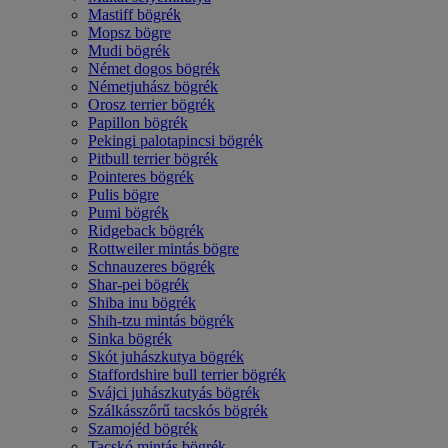
Mastiff bögrék
Mopsz bögre
Mudi bögrék
Német dogos bögrék
Németjuhász bögrék
Orosz terrier bögrék
Papillon bögrék
Pekingi palotapincsi bögrék
Pitbull terrier bögrék
Pointeres bögrék
Pulis bögre
Pumi bögrék
Ridgeback bögrék
Rottweiler mintás bögre
Schnauzeres bögrék
Shar-pei bögrék
Shiba inu bögrék
Shih-tzu mintás bögrék
Sinka bögrék
Skót juhászkutya bögrék
Staffordshire bull terrier bögrék
Svájci juhászkutyás bögrék
Szálkásszőrű tacskós bögrék
Szamojéd bögrék
Tacskó mintás bögrék