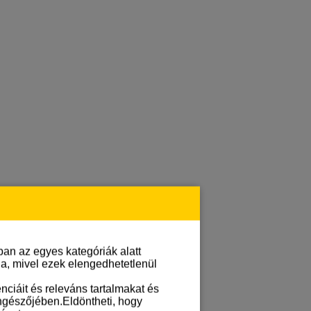
an az egyes kategóriák alatt
lja, mivel ezek elengedhetetlenül
ciáit és releváns tartalmakat és
öngészőjében.Eldöntheti, hogy