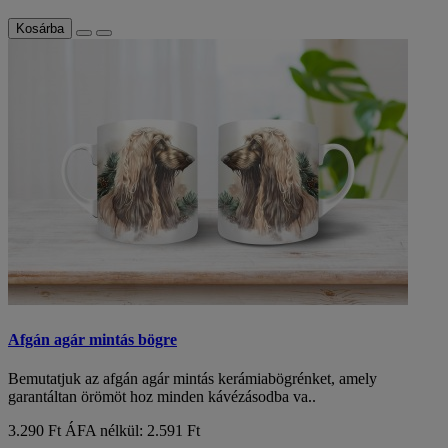
Kosárba
Afgán agár mintás bögre
Bemutatjuk az afgán agár mintás kerámiabögrénket, amely
garantáltan örömöt hoz minden kávézásodba va..
3.290 Ft
ÁFA nélkül: 2.591 Ft