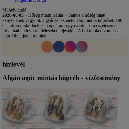
Tangerine Design
Műhelynapló:
2026-08-03
– Hőség miatti leállás – Sajnos a hőség miatt
kénytelenek vagyunk a gyártást szüneteltetni, mert a hőprések 180
C° fokon működnek és nagy áramfogyasztók. Természetesen a
folyamatban lévő rendeléseket teljesítjük. A hőkupola elvonulása
után folytatjuk a munkát.
hírlevél
Afgán agár mintás bögrék - vízfestmény