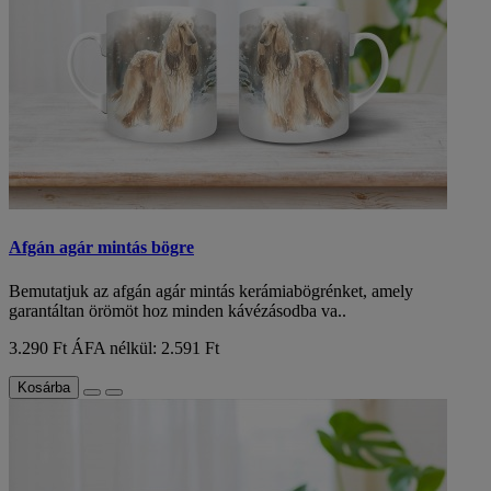
Afgán agár mintás bögre
Bemutatjuk az afgán agár mintás kerámiabögrénket, amely
garantáltan örömöt hoz minden kávézásodba va..
3.290 Ft
ÁFA nélkül: 2.591 Ft
Kosárba