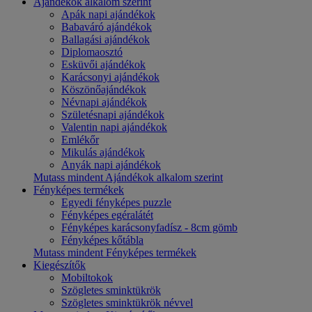
Ajándékok alkalom szerint
Apák napi ajándékok
Babaváró ajándékok
Ballagási ajándékok
Diplomaosztó
Esküvői ajándékok
Karácsonyi ajándékok
Köszönőajándékok
Névnapi ajándékok
Születésnapi ajándékok
Valentin napi ajándékok
Emlékőr
Mikulás ajándékok
Anyák napi ajándékok
Mutass mindent Ajándékok alkalom szerint
Fényképes termékek
Egyedi fényképes puzzle
Fényképes egéralátét
Fényképes karácsonyfadísz - 8cm gömb
Fényképes kőtábla
Mutass mindent Fényképes termékek
Kiegészítők
Mobiltokok
Szögletes sminktükrök
Szögletes sminktükrök névvel