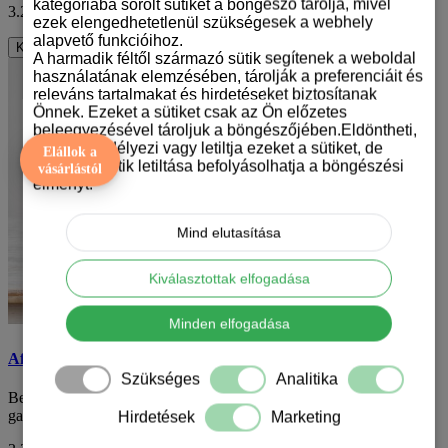
kategóriába sorolt sütiket a böngésző tárolja, mivel
3.290 Ft
ÁFA nélkül: 2.591 Ft
ezek elengedhetetlenül szükségesek a webhely
alapvető funkcióihoz.
Kosárba
A harmadik féltől származó sütik segítenek a weboldal
használatának elemzésében, tárolják a preferenciáit és
releváns tartalmakat és hirdetéseket biztosítanak
Önnek. Ezeket a sütiket csak az Ön előzetes
beleegyezésével tároljuk a böngészőjében.Eldöntheti,
hogy engedélyezi vagy letiltja ezeket a sütiket, de
Elállok a
bizonyos sütik letiltása befolyásolhatja a böngészési
vásárlástól
élményt.
Mind elutasítása
Kiválasztottak elfogadása
Minden elfogadása
Afgán agár mintás bögre
Szükséges
Analitika
Bemutatjuk az afgán agár mintás kerámiabögrénket, amely
garantáltan örömöt hoz minden kávézásodba va..
Hirdetések
Marketing