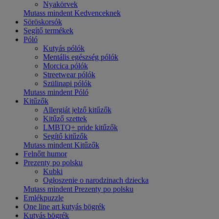
Nyakörvek
Mutass mindent Kedvenceknek
Söröskorsók
Segítő termékek
Póló
Kutyás pólók
Mentális egészség pólók
Morcica pólók
Streetwear pólók
Szülinapi pólók
Mutass mindent Póló
Kitűzők
Allergiát jelző kitűzők
Kitűző szettek
LMBTQ+ pride kitűzők
Segítő kitűzők
Mutass mindent Kitűzők
Felnőtt humor
Prezenty po polsku
Kubki
Ogłoszenie o narodzinach dziecka
Mutass mindent Prezenty po polsku
Emlékpuzzle
One line art kutyás bögrék
Kutyás bögrék