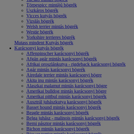
Törpespicc mintájú bögrék
Uszkáros bögrék
Vicces kutyás bögrék
Vizslás bögrék
Welsh terrier mintás bögrék
Westie bögrék
Yorkshire terrieres bögrék
Mutass mindent Kutyás bögrék
Karácsonyi kutyás bögrék
Affenpinscher karácsonyi bögrék
Afgán agár mintás karácsonyi bögrék
Afrikai oroszlánkutya - rigdeback karácsonyi bögrék
Agár mintás karácsonyi bögrék
Airedale terrier mintás karácsonyi bögre
Akita inu mintás karácsonyi bögrék
Alaszkai malamut mintás karácsonyi bögre
Amerikai bulldog mintás karácsonyi bögre
Amerikai pittbul mintás karácsonyi bögrék
Ausztrál juhászkutya karácsonyi bögrék
Basset hound mintás karácsonyi bögrék
Beagle mintás karácsonyi bögrék
Belga juhász - malinois mintás karácsonyi bögrék
Berni pásztor mintás karácsonyi bögrék
Bichon mintás karácsonyi bögrék