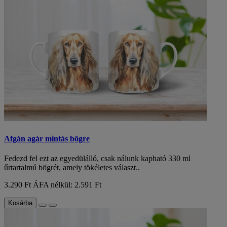
Afgán agár mintás bögre
Fedezd fel ezt az egyedülálló, csak nálunk kapható 330 ml
űrtartalmú bögrét, amely tökéletes választ..
3.290 Ft
ÁFA nélkül: 2.591 Ft
Kosárba