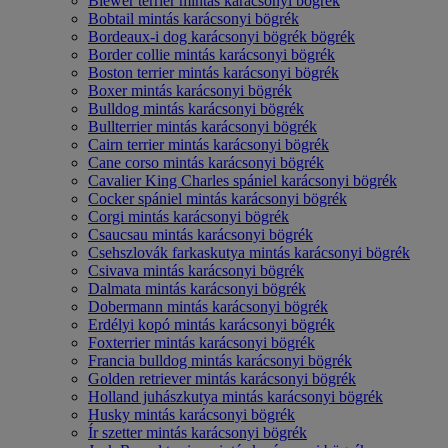
Biewer terrier mintás karácsonyi bögrék
Bobtail mintás karácsonyi bögrék
Bordeaux-i dog karácsonyi bögrék bögrék
Border collie mintás karácsonyi bögrék
Boston terrier mintás karácsonyi bögrék
Boxer mintás karácsonyi bögrék
Bulldog mintás karácsonyi bögrék
Bullterrier mintás karácsonyi bögrék
Cairn terrier mintás karácsonyi bögrék
Cane corso mintás karácsonyi bögrék
Cavalier King Charles spániel karácsonyi bögrék
Cocker spániel mintás karácsonyi bögrék
Corgi mintás karácsonyi bögrék
Csaucsau mintás karácsonyi bögrék
Csehszlovák farkaskutya mintás karácsonyi bögrék
Csivava mintás karácsonyi bögrék
Dalmata mintás karácsonyi bögrék
Dobermann mintás karácsonyi bögrék
Erdélyi kopó mintás karácsonyi bögrék
Foxterrier mintás karácsonyi bögrék
Francia bulldog mintás karácsonyi bögrék
Golden retriever mintás karácsonyi bögrék
Holland juhászkutya mintás karácsonyi bögrék
Husky mintás karácsonyi bögrék
Ír szetter mintás karácsonyi bögrék