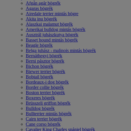
Afgán agár bögrék
Agaras bögrék
Airedale terrier mintás bögre
Akita inu bögrék
Alaszkai malamut bögrék
Amerikai bulldog mintás bögrék
Ausztrál juhászkutya bögrék
Basset hound mintás bögrék
Beagle bögrék
Belga juhász - malinois mintás bögrék
Bernáthegyi bögrék
Berni pásztor bögrék
Bichon bögrék
Biewer terrier bögrék
Bobtail bögrék
Bordeaux-i dog bögrék
Border collie bögrék
Boston terrier bögrék
Boxeres bögrék
Brüsszeli griffon bögrék
Bulldog bögrék
Bullterrier mintás bögrék
Cairn terrier bögrék
Cane corso bögrék
Cavalier King Charles spániel bögrék