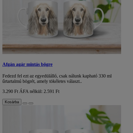
Afgán agár mintás bögre
Fedezd fel ezt az egyedülálló, csak nálunk kapható 330 ml
űrtartalmú bögrét, amely tökéletes választ..
3.290 Ft
ÁFA nélkül: 2.591 Ft
Kosárba