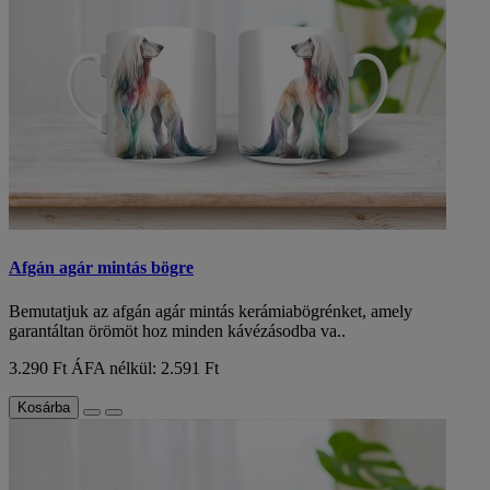
Afgán agár mintás bögre
Bemutatjuk az afgán agár mintás kerámiabögrénket, amely
garantáltan örömöt hoz minden kávézásodba va..
3.290 Ft
ÁFA nélkül: 2.591 Ft
Kosárba