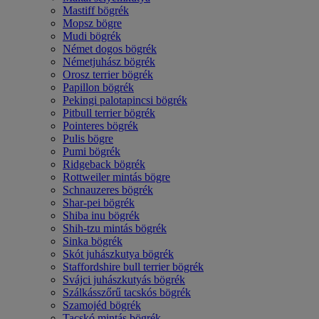
Mastiff bögrék
Mopsz bögre
Mudi bögrék
Német dogos bögrék
Németjuhász bögrék
Orosz terrier bögrék
Papillon bögrék
Pekingi palotapincsi bögrék
Pitbull terrier bögrék
Pointeres bögrék
Pulis bögre
Pumi bögrék
Ridgeback bögrék
Rottweiler mintás bögre
Schnauzeres bögrék
Shar-pei bögrék
Shiba inu bögrék
Shih-tzu mintás bögrék
Sinka bögrék
Skót juhászkutya bögrék
Staffordshire bull terrier bögrék
Svájci juhászkutyás bögrék
Szálkásszőrű tacskós bögrék
Szamojéd bögrék
Tacskó mintás bögrék