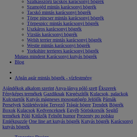
Szálkásszőrű tacskós karácsonyi bögrék
Szamojéd mintás karácsonyi bögrék
Tacskó mintás karácsonyi bögrék
Törpe pincser mintás karácsonyi bögrék
Törpespicc mintás karácsonyi bögrék
Uszkáros karácsonyi bögrék
Vizslás karácsonyi bögrék
Welsh terrier mintás karácsonyi bögrék
Westie mintás karácsonyi bögrék
Yorkshire terrieres karácsonyi bögrék
Mutass mindent Karácsonyi kutyás bögrék
Blog
Afgán agár mintás bögrék - vízfestmény
Ajándékok alkalom szerint
Anya-lánya póló szett
Ékszerek
Fényképes termékek
Gazdiknak
Kiegészítők
Kulacsok, palackok
Kulcstartók
Kutyás mágneses mosogatógép Jelölők
Párnák
Perselyek
Születésvirág
Tervező
Trágár bögre
Trendek
Bögrék
Boxok
Kulacsok
Kedvenceknek
Egyéb
Söröskorsók
Segítő
termékek
Póló
Kitűzők
Felnőtt humor
Prezenty po polsku
Emlékpuzzle
One line art kutyás bögrék
Kutyás bögrék
Karácsonyi
kutyás bögrék