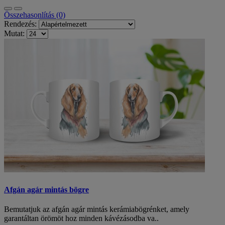
Összehasonlítás (0)
Rendezés:
Mutat:
Afgán agár mintás bögre
Bemutatjuk az afgán agár mintás kerámiabögrénket, amely
garantáltan örömöt hoz minden kávézásodba va..