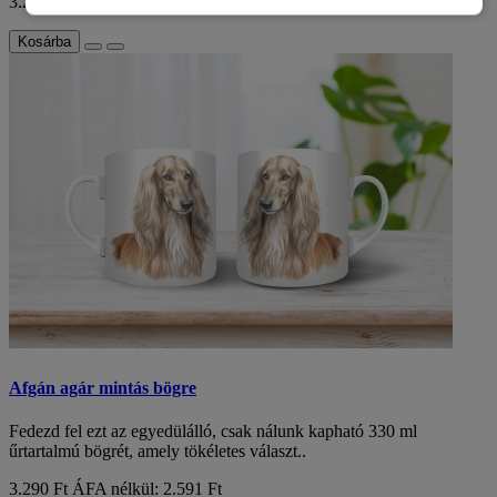
3.290 Ft
ÁFA nélkül: 2.591 Ft
Kosárba
Afgán agár mintás bögre
Fedezd fel ezt az egyedülálló, csak nálunk kapható 330 ml
űrtartalmú bögrét, amely tökéletes választ..
3.290 Ft
ÁFA nélkül: 2.591 Ft