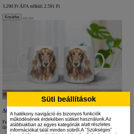
3.290 Ft
ÁFA nélkül: 2.591 Ft
Kosárba
Süti beállítások
Afgán agár mintás bögre
A hatékony navigáció és bizonyos funkciók
működésének érdekében sütiket használunk.Az
Fedezd fel ezt az egyedülálló, csak nálunk kapható 330 ml
alábbiakban az egyes kategóriák alatt részletes
űrtartalmú bögrét, amely tökéletes választ..
információkat talál minden sütiről.A "Szükséges"