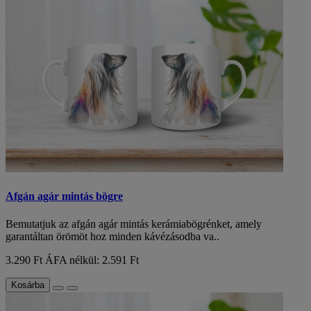
Afgán agár mintás bögre
Bemutatjuk az afgán agár mintás kerámiabögrénket, amely
garantáltan örömöt hoz minden kávézásodba va..
3.290 Ft
ÁFA nélkül: 2.591 Ft
Kosárba