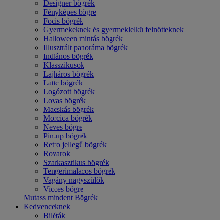
Designer bögrék
Fényképes bögre
Focis bögrék
Gyermekeknek és gyermeklelkű felnőtteknek
Halloween mintás bögrék
Illusztrált panoráma bögrék
Indiános bögrék
Klasszikusok
Lajháros bögrék
Latte bögrék
Logózott bögrék
Lovas bögrék
Macskás bögrék
Morcica bögrék
Neves bögre
Pin-up bögrék
Retro jellegű bögrék
Rovarok
Szarkasztikus bögrék
Tengerimalacos bögrék
Vagány nagyszülők
Vicces bögre
Mutass mindent Bögrék
Kedvenceknek
Biléták