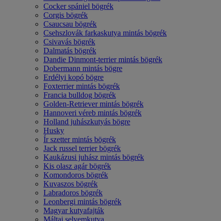
Cocker spániel bögrék
Corgis bögrék
Csaucsau bögrék
Csehszlovák farkaskutya mintás bögrék
Csivavás bögrék
Dalmatás bögrék
Dandie Dinmont-terrier mintás bögrék
Dobermann mintás bögre
Erdélyi kopó bögre
Foxterrier mintás bögrék
Francia bulldog bögrék
Golden-Retriever mintás bögrék
Hannoveri véreb mintás bögrék
Holland juhászkutyás bögre
Husky
Ír szetter mintás bögrék
Jack russel terrier bögrék
Kaukázusi juhász mintás bögrék
Kis olasz agár bögrék
Komondoros bögrék
Kuvaszos bögrék
Labradoros bögrék
Leonbergi mintás bögrék
Magyar kutyafajták
Máltai selyemkutya