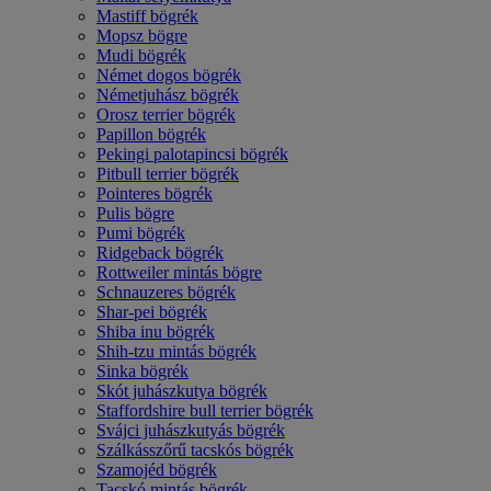
Mastiff bögrék
Mopsz bögre
Mudi bögrék
Német dogos bögrék
Németjuhász bögrék
Orosz terrier bögrék
Papillon bögrék
Pekingi palotapincsi bögrék
Pitbull terrier bögrék
Pointeres bögrék
Pulis bögre
Pumi bögrék
Ridgeback bögrék
Rottweiler mintás bögre
Schnauzeres bögrék
Shar-pei bögrék
Shiba inu bögrék
Shih-tzu mintás bögrék
Sinka bögrék
Skót juhászkutya bögrék
Staffordshire bull terrier bögrék
Svájci juhászkutyás bögrék
Szálkásszőrű tacskós bögrék
Szamojéd bögrék
Tacskó mintás bögrék