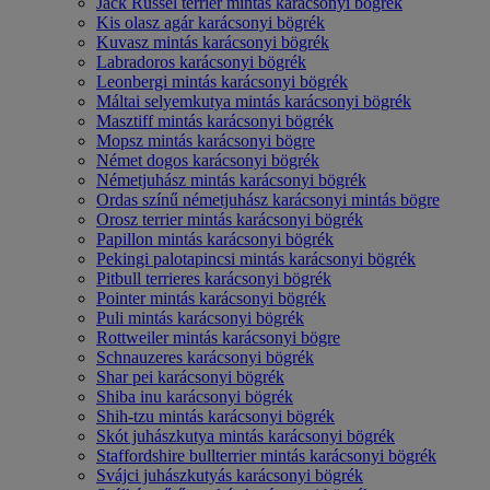
Jack Russel terrier mintás karácsonyi bögrék
Kis olasz agár karácsonyi bögrék
Kuvasz mintás karácsonyi bögrék
Labradoros karácsonyi bögrék
Leonbergi mintás karácsonyi bögrék
Máltai selyemkutya mintás karácsonyi bögrék
Masztiff mintás karácsonyi bögrék
Mopsz mintás karácsonyi bögre
Német dogos karácsonyi bögrék
Németjuhász mintás karácsonyi bögrék
Ordas színű németjuhász karácsonyi mintás bögre
Orosz terrier mintás karácsonyi bögrék
Papillon mintás karácsonyi bögrék
Pekingi palotapincsi mintás karácsonyi bögrék
Pitbull terrieres karácsonyi bögrék
Pointer mintás karácsonyi bögrék
Puli mintás karácsonyi bögrék
Rottweiler mintás karácsonyi bögre
Schnauzeres karácsonyi bögrék
Shar pei karácsonyi bögrék
Shiba inu karácsonyi bögrék
Shih-tzu mintás karácsonyi bögrék
Skót juhászkutya mintás karácsonyi bögrék
Staffordshire bullterrier mintás karácsonyi bögrék
Svájci juhászkutyás karácsonyi bögrék