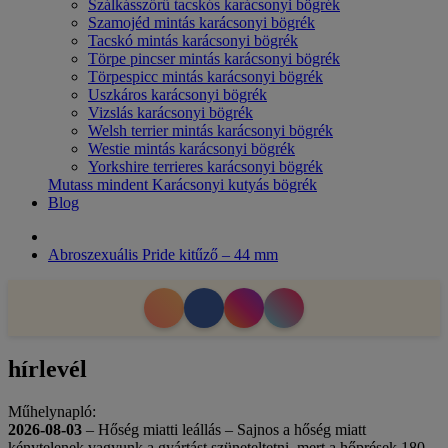
Szálkásszőrű tacskós karácsonyi bögrék
Szamojéd mintás karácsonyi bögrék
Tacskó mintás karácsonyi bögrék
Törpe pincser mintás karácsonyi bögrék
Törpespicc mintás karácsonyi bögrék
Uszkáros karácsonyi bögrék
Vizslás karácsonyi bögrék
Welsh terrier mintás karácsonyi bögrék
Westie mintás karácsonyi bögrék
Yorkshire terrieres karácsonyi bögrék
Mutass mindent Karácsonyi kutyás bögrék
Blog
Abroszexuális Pride kitűző – 44 mm
hírlevél
Műhelynapló:
2026-08-03
– Hőség miatti leállás – Sajnos a hőség miatt
kénytelenek vagyunk a gyártást szüneteltetni, mert a hőprések 180