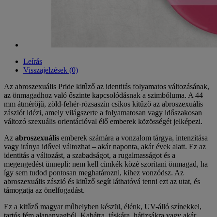
Leírás
Visszajelzések (0)
Az abroszexuális Pride kitűző az identitás folyamatos változásának,
az önmagadhoz való őszinte kapcsolódásnak a szimbóluma. A 44
mm átmérőjű, zöld-fehér-rózsaszín csíkos kitűző az abroszexuális
zászlót idézi, amely világszerte a folyamatosan vagy időszakosan
változó szexuális orientációval élő emberek közösségét jelképezi.
Az
abroszexuális
emberek számára a vonzalom tárgya, intenzitása
vagy iránya idővel változhat – akár naponta, akár évek alatt. Ez az
identitás a változást, a szabadságot, a rugalmasságot és a
megengedést ünnepli: nem kell címkék közé szorítani önmagad, ha
így sem tudod pontosan meghatározni, kihez vonzódsz. Az
abroszexuális zászló és kitűző segít láthatóvá tenni ezt az utat, és
támogatja az önelfogadást.
Ez a kitűző magyar műhelyben készül, élénk, UV-álló színekkel,
tartós fém alapanyagból. Kabátra, táskára, hátizsákra vagy akár