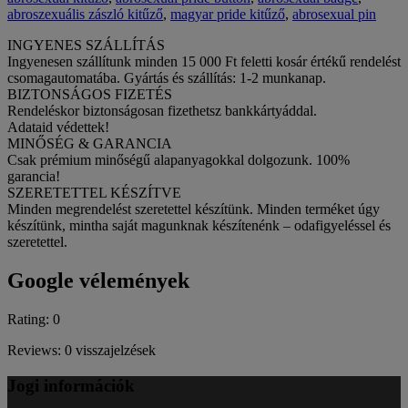
abroszexuális zászló kitűző
,
magyar pride kitűző
,
abrosexual pin
INGYENES SZÁLLÍTÁS
Ingyenesen szállítunk minden 15 000 Ft feletti kosár értékű rendelést
csomagautomatába. Gyártás és szállítás: 1-2 munkanap.
BIZTONSÁGOS FIZETÉS
Rendeléskor biztonságosan fizethetsz bankkártyáddal.
Adataid védettek!
MINŐSÉG & GARANCIA
Csak prémium minőségű alapanyagokkal dolgozunk. 100%
garancia!
SZERETETTEL KÉSZÍTVE
Minden megrendelést szeretettel készítünk. Minden terméket úgy
készítünk, mintha saját magunknak készítenénk – odafigyeléssel és
szeretettel.
Google vélemények
Rating: 0
Reviews: 0 visszajelzések
Jogi információk