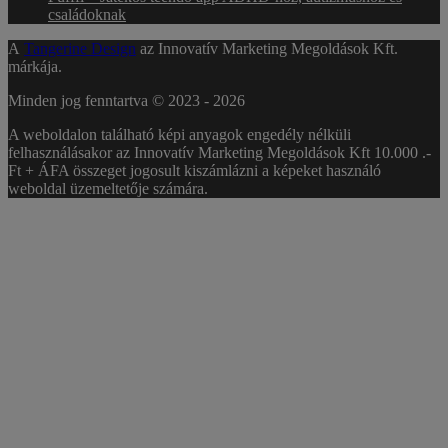
családoknak
A
Tangerine Design
az Innovatív Marketing Megoldások Kft.
márkája.
Minden jog fenntartva © 2023 -
2026
A weboldalon található képi anyagok engedély nélküli
felhasználásakor az Innovatív Marketing Megoldások Kft 10.000 .-
Ft + ÁFA összeget jogosult kiszámlázni a képeket használó
weboldal üzemeltetője számára.