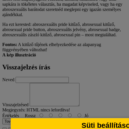
sapkára is tökéletes választás, ha magadat képviseled, vagy ha egy
abroszexuális barátodat szeretnéd meglepni egy igazán személyes
ajándékkal.
Ha ezt kerested: abroszexuális pride kitűző, abrosexual kitűző,
abrosexual pride button, abroszexuális jelvény, abrosexual badge,
abroszexuális zászló kitűző, abrosexual pin – most megtaláltad.
Fontos:
A kitűző tűjének elhelyezkedése az alapanyag
függvényében változhat!
A kép illusztráció
Visszajelzés írás
Neved
Visszajelzésed
Megjegyzés:
HTML nincs lefordítva!
Értékelés
Rossz
Jó
Tovább
Süti beállítás