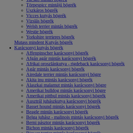
Törpespicc mintájú bögrék
Uszkáros bögrék
Vicces kutyás bögrék
Vizslás bögrék
Welsh terrier mintás bögrék
Westie bögrék
Yorkshire terrieres bögrék
Mutass mindent Kutyás bögrék
Karácsonyi kutyás bögrék
Affenpinscher karácsonyi bögrék
Afgán agár mintás karácsonyi bögrék
Afrikai oroszlánkutya - rigdeback karácsonyi bögrék
Agár mintás karácsonyi bögrék
Airedale terrier mintás karácsonyi bögre
Akita inu mintás karácsonyi bögrék
Alaszkai malamut mintás karácsonyi bögre
Amerikai bulldog mintás karácsonyi bögre
Amerikai pittbul mintás karácsonyi bögrék
Ausztrál juhászkutya karácsonyi bögrék
Basset hound mintás karácsonyi bögrék
Beagle mintás karácsonyi bögrék
Belga juhász - malinois mintás karácsonyi bögrék
Berni pásztor mintás karácsonyi bögrék
Bichon mintás karácsonyi bögrék