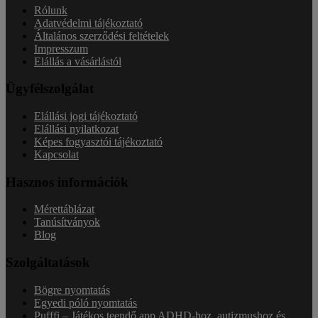
Rólunk
Adatvédelmi tájékoztató
Általános szerződési feltételek
Impresszum
Elállás a vásárlástól
Ügyfélszolgálat
Elállási jogi tájékoztató
Elállási nyilatkozat
Képes fogyasztói tájékoztató
Kapcsolat
Hasznos információk
Mérettáblázat
Tanúsítványok
Blog
Szolgáltatások
Bögre nyomtatás
Egyedi póló nyomtatás
Pufffi – Játékos teendő app ADHD-hoz, autizmushoz és