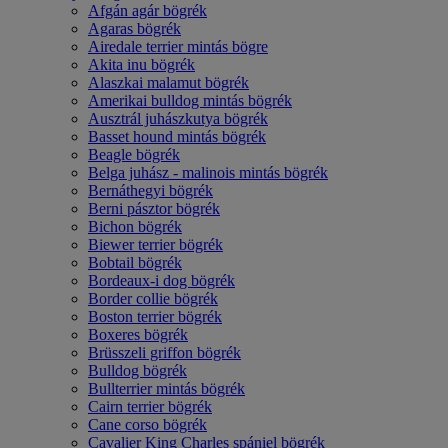
Afgán agár bögrék
Agaras bögrék
Airedale terrier mintás bögre
Akita inu bögrék
Alaszkai malamut bögrék
Amerikai bulldog mintás bögrék
Ausztrál juhászkutya bögrék
Basset hound mintás bögrék
Beagle bögrék
Belga juhász - malinois mintás bögrék
Bernáthegyi bögrék
Berni pásztor bögrék
Bichon bögrék
Biewer terrier bögrék
Bobtail bögrék
Bordeaux-i dog bögrék
Border collie bögrék
Boston terrier bögrék
Boxeres bögrék
Brüsszeli griffon bögrék
Bulldog bögrék
Bullterrier mintás bögrék
Cairn terrier bögrék
Cane corso bögrék
Cavalier King Charles spániel bögrék