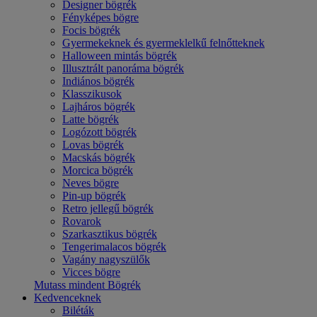
Designer bögrék
Fényképes bögre
Focis bögrék
Gyermekeknek és gyermeklelkű felnőtteknek
Halloween mintás bögrék
Illusztrált panoráma bögrék
Indiános bögrék
Klasszikusok
Lajháros bögrék
Latte bögrék
Logózott bögrék
Lovas bögrék
Macskás bögrék
Morcica bögrék
Neves bögre
Pin-up bögrék
Retro jellegű bögrék
Rovarok
Szarkasztikus bögrék
Tengerimalacos bögrék
Vagány nagyszülők
Vicces bögre
Mutass mindent Bögrék
Kedvenceknek
Biléták