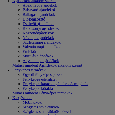
Ajándékok alkalom szerint
Apák napi ajándékok
Babaváró ajándékok
Ballagási ajándékok
Diplomaosztó
Esküvői ajándékok
Karácsonyi ajándékok
Köszönőajándékok
Névnapi ajándékok
Születésnapi ajándékok
Valentin napi ajándékok
Emlékőr
Mikulás ajándékok
Anyák napi ajándékok
Mutass mindent Ajándékok alkalom szerint
Fényképes termékek
Egyedi fényképes puzzle
Fényképes egéralátét
Fényképes karácsonyfadísz - 8cm gömb
Fényképes kőtábla
Mutass mindent Fényképes termékek
Kiegészítők
Mobiltokok
Szögletes sminktükrök
Szögletes sminktükrök névvel