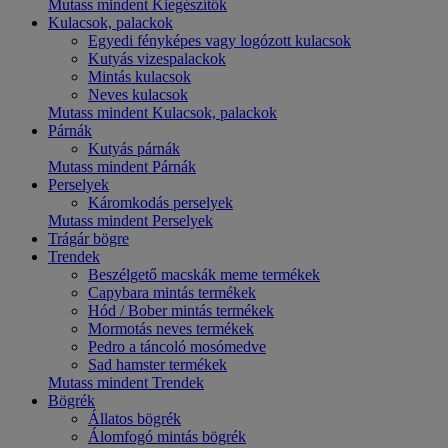
Mutass mindent Kiegészítők
Kulacsok, palackok
Egyedi fényképes vagy logózott kulacsok
Kutyás vizespalackok
Mintás kulacsok
Neves kulacsok
Mutass mindent Kulacsok, palackok
Párnák
Kutyás párnák
Mutass mindent Párnák
Perselyek
Káromkodás perselyek
Mutass mindent Perselyek
Trágár bögre
Trendek
Beszélgető macskák meme termékek
Capybara mintás termékek
Hód / Bober mintás termékek
Mormotás neves termékek
Pedro a táncoló mosómedve
Sad hamster termékek
Mutass mindent Trendek
Bögrék
Állatos bögrék
Álomfogó mintás bögrék