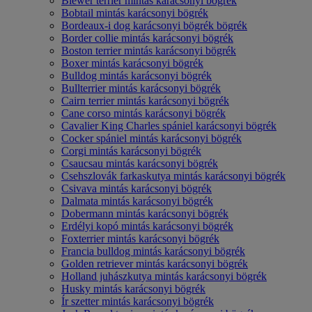
Biewer terrier mintás karácsonyi bögrék
Bobtail mintás karácsonyi bögrék
Bordeaux-i dog karácsonyi bögrék bögrék
Border collie mintás karácsonyi bögrék
Boston terrier mintás karácsonyi bögrék
Boxer mintás karácsonyi bögrék
Bulldog mintás karácsonyi bögrék
Bullterrier mintás karácsonyi bögrék
Cairn terrier mintás karácsonyi bögrék
Cane corso mintás karácsonyi bögrék
Cavalier King Charles spániel karácsonyi bögrék
Cocker spániel mintás karácsonyi bögrék
Corgi mintás karácsonyi bögrék
Csaucsau mintás karácsonyi bögrék
Csehszlovák farkaskutya mintás karácsonyi bögrék
Csivava mintás karácsonyi bögrék
Dalmata mintás karácsonyi bögrék
Dobermann mintás karácsonyi bögrék
Erdélyi kopó mintás karácsonyi bögrék
Foxterrier mintás karácsonyi bögrék
Francia bulldog mintás karácsonyi bögrék
Golden retriever mintás karácsonyi bögrék
Holland juhászkutya mintás karácsonyi bögrék
Husky mintás karácsonyi bögrék
Ír szetter mintás karácsonyi bögrék