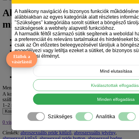
Abroszexuális Pride kitűző – 44
A hatékony navigáció és bizonyos funkciók működéséne
alábbiakban az egyes kategóriák alatt részletes informáci
mm
"Szükséges" kategóriába sorolt sütiket a böngésző tárol
szükségesek a webhely alapvető funkcióihoz.
A harmadik féltől származó sütik segítenek a weboldal 
a preferenciáit és releváns tartalmakat és hirdetéseket b
Gyártó:
Tangerine Design
csak az Ön előzetes beleegyezésével tároljuk a böngész
Model: abroszexualis-kituzo
engedélyezi vagy letiltja ezeket a sütiket, de bizonyos süt
Elérhetőség: 20
böngészési élményt.
Elállok a
vásárlástól
390 Ft
Mind elutasítása
ÁFA nélkül: 307 Ft
Kiválasztottak elfogadá
Mennyiség
A kosár jelenlegi értékével még 15 000 Ft hiányzik az ingyenes
Minden elfogadása
szállításhoz MPL csomagpontra vagy automatába.
1–2 munkanapon belül feladjuk.
Kosárba
Szükséges
Analitika
0 visszajelzések
/
Visszajelzés írás
Címkék:
abroszexuális pride kitűző
,
abroszexuális jelvény
,
abrosexual kitűző
,
abrosexual pride button
,
abrosexual badge
,