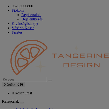
06705000800
Fiókom
Regisztrálok
Bejelentkezés
Kívánságlista (0)
Vásárló Kosár
Fizetés
0 árú(k) - 0 Ft
A kosár üres!
Kategóriák