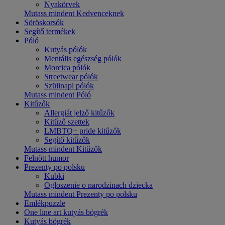
Nyakörvek
Mutass mindent Kedvenceknek
Söröskorsók
Segítő termékek
Póló
Kutyás pólók
Mentális egészség pólók
Morcica pólók
Streetwear pólók
Szülinapi pólók
Mutass mindent Póló
Kitűzők
Allergiát jelző kitűzők
Kitűző szettek
LMBTQ+ pride kitűzők
Segítő kitűzők
Mutass mindent Kitűzők
Felnőtt humor
Prezenty po polsku
Kubki
Ogłoszenie o narodzinach dziecka
Mutass mindent Prezenty po polsku
Emlékpuzzle
One line art kutyás bögrék
Kutyás bögrék