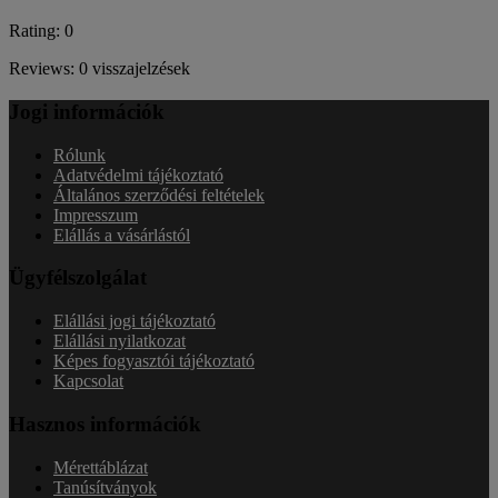
Rating: 0
Reviews: 0 visszajelzések
Jogi információk
Rólunk
Adatvédelmi tájékoztató
Általános szerződési feltételek
Impresszum
Elállás a vásárlástól
Ügyfélszolgálat
Elállási jogi tájékoztató
Elállási nyilatkozat
Képes fogyasztói tájékoztató
Kapcsolat
Hasznos információk
Mérettáblázat
Tanúsítványok