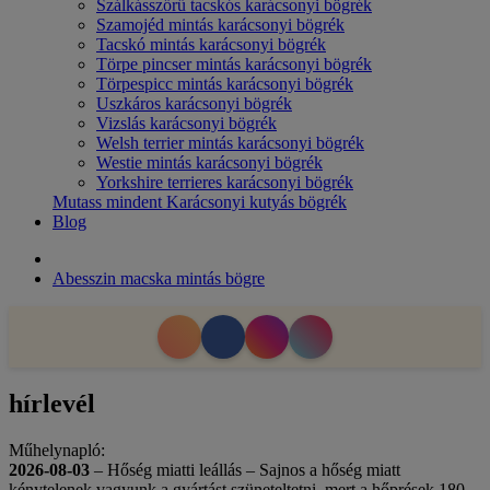
Szálkásszőrű tacskós karácsonyi bögrék
Szamojéd mintás karácsonyi bögrék
Tacskó mintás karácsonyi bögrék
Törpe pincser mintás karácsonyi bögrék
Törpespicc mintás karácsonyi bögrék
Uszkáros karácsonyi bögrék
Vizslás karácsonyi bögrék
Welsh terrier mintás karácsonyi bögrék
Westie mintás karácsonyi bögrék
Yorkshire terrieres karácsonyi bögrék
Mutass mindent Karácsonyi kutyás bögrék
Blog
Abesszin macska mintás bögre
hírlevél
Műhelynapló:
2026-08-03
– Hőség miatti leállás – Sajnos a hőség miatt
kénytelenek vagyunk a gyártást szüneteltetni, mert a hőprések 180