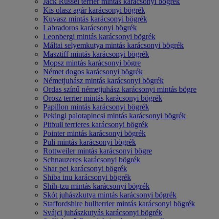
Jack Russel terrier mintás karácsonyi bögrék
Kis olasz agár karácsonyi bögrék
Kuvasz mintás karácsonyi bögrék
Labradoros karácsonyi bögrék
Leonbergi mintás karácsonyi bögrék
Máltai selyemkutya mintás karácsonyi bögrék
Masztiff mintás karácsonyi bögrék
Mopsz mintás karácsonyi bögre
Német dogos karácsonyi bögrék
Németjuhász mintás karácsonyi bögrék
Ordas színű németjuhász karácsonyi mintás bögre
Orosz terrier mintás karácsonyi bögrék
Papillon mintás karácsonyi bögrék
Pekingi palotapincsi mintás karácsonyi bögrék
Pitbull terrieres karácsonyi bögrék
Pointer mintás karácsonyi bögrék
Puli mintás karácsonyi bögrék
Rottweiler mintás karácsonyi bögre
Schnauzeres karácsonyi bögrék
Shar pei karácsonyi bögrék
Shiba inu karácsonyi bögrék
Shih-tzu mintás karácsonyi bögrék
Skót juhászkutya mintás karácsonyi bögrék
Staffordshire bullterrier mintás karácsonyi bögrék
Svájci juhászkutyás karácsonyi bögrék