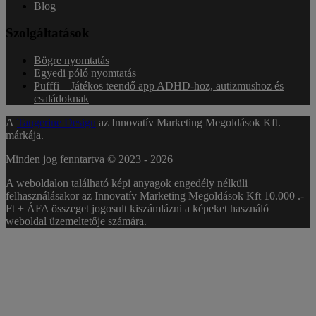
Blog
Szolgáltatások
Bögre nyomtatás
Egyedi póló nyomtatás
Pufffi – Játékos teendő app ADHD-hoz, autizmushoz és
családoknak
A
Tangerine Design
az Innovatív Marketing Megoldások Kft.
márkája.
Minden jog fenntartva © 2023 -
2026
A weboldalon található képi anyagok engedély nélküli
felhasználásakor az Innovatív Marketing Megoldások Kft 10.000 .-
Ft + ÁFA összeget jogosult kiszámlázni a képeket használó
weboldal üzemeltetője számára.