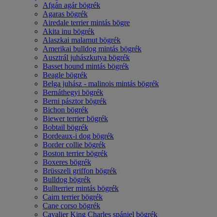
Afgán agár bögrék
Agaras bögrék
Airedale terrier mintás bögre
Akita inu bögrék
Alaszkai malamut bögrék
Amerikai bulldog mintás bögrék
Ausztrál juhászkutya bögrék
Basset hound mintás bögrék
Beagle bögrék
Belga juhász - malinois mintás bögrék
Bernáthegyi bögrék
Berni pásztor bögrék
Bichon bögrék
Biewer terrier bögrék
Bobtail bögrék
Bordeaux-i dog bögrék
Border collie bögrék
Boston terrier bögrék
Boxeres bögrék
Brüsszeli griffon bögrék
Bulldog bögrék
Bullterrier mintás bögrék
Cairn terrier bögrék
Cane corso bögrék
Cavalier King Charles spániel bögrék