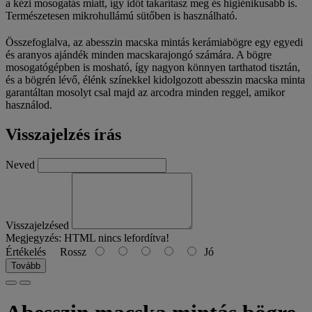
a kézi mosogatás miatt, így időt takarítasz meg és higiénikusabb is.
Természetesen mikrohullámú sütőben is használható.
Összefoglalva, az abesszin macska mintás kerámiabögre egy egyedi
és aranyos ajándék minden macskarajongó számára. A bögre
mosogatógépben is mosható, így nagyon könnyen tarthatod tisztán,
és a bögrén lévő, élénk színekkel kidolgozott abesszin macska minta
garantáltan mosolyt csal majd az arcodra minden reggel, amikor
használod.
Visszajelzés írás
Neved
Visszajelzésed
Megjegyzés:
HTML nincs lefordítva!
Értékelés
Rossz
Jó
Tovább