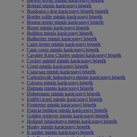
Biewer terrier mintás karácsonyi bögrék
Bobtail mintás karácsonyi bögrék
Bordeaux-i dog karácsonyi bögrék bögrék
Border collie mintás karácsonyi bögrék
Boston terrier mintás karácsonyi bögrék
Boxer mintás karácsonyi bögrék
Bulldog mintás karácsonyi bögrék
Bullterrier mintás karácsonyi bögrék
Cairn terrier mintás karácsonyi bögrék
Cane corso mintás karácsonyi bögrék
Cavalier King Charles spániel karácsonyi bögrék
Cocker spániel mintás karácsonyi bögrék
Corgi mintás karácsonyi bögrék
Csaucsau mintás karácsonyi bögrék
Csehszlovák farkaskutya mintás karácsonyi bögrék
Csivava mintás karácsonyi bögrék
Dalmata mintás karácsonyi bögrék
Dobermann mintás karácsonyi bögrék
Erdélyi kopó mintás karácsonyi bögrék
Foxterrier mintás karácsonyi bögrék
Francia bulldog mintás karácsonyi bögrék
Golden retriever mintás karácsonyi bögrék
Holland juhászkutya mintás karácsonyi bögrék
Husky mintás karácsonyi bögrék
Ír szetter mintás karácsonyi bögrék