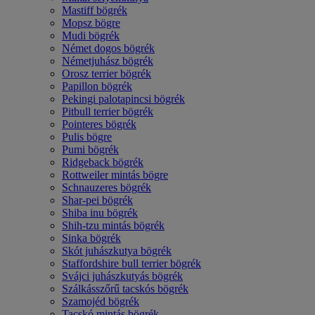
Mastiff bögrék
Mopsz bögre
Mudi bögrék
Német dogos bögrék
Németjuhász bögrék
Orosz terrier bögrék
Papillon bögrék
Pekingi palotapincsi bögrék
Pitbull terrier bögrék
Pointeres bögrék
Pulis bögre
Pumi bögrék
Ridgeback bögrék
Rottweiler mintás bögre
Schnauzeres bögrék
Shar-pei bögrék
Shiba inu bögrék
Shih-tzu mintás bögrék
Sinka bögrék
Skót juhászkutya bögrék
Staffordshire bull terrier bögrék
Svájci juhászkutyás bögrék
Szálkásszőrű tacskós bögrék
Szamojéd bögrék
Tacskó mintás bögrék