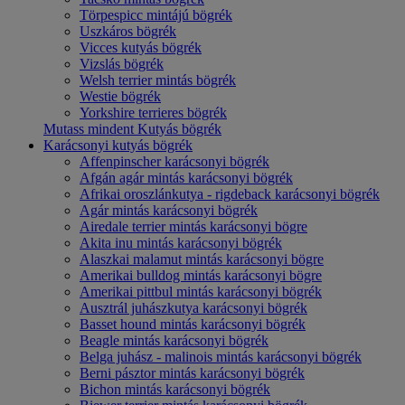
Törpespicc mintájú bögrék
Uszkáros bögrék
Vicces kutyás bögrék
Vizslás bögrék
Welsh terrier mintás bögrék
Westie bögrék
Yorkshire terrieres bögrék
Mutass mindent Kutyás bögrék
Karácsonyi kutyás bögrék
Affenpinscher karácsonyi bögrék
Afgán agár mintás karácsonyi bögrék
Afrikai oroszlánkutya - rigdeback karácsonyi bögrék
Agár mintás karácsonyi bögrék
Airedale terrier mintás karácsonyi bögre
Akita inu mintás karácsonyi bögrék
Alaszkai malamut mintás karácsonyi bögre
Amerikai bulldog mintás karácsonyi bögre
Amerikai pittbul mintás karácsonyi bögrék
Ausztrál juhászkutya karácsonyi bögrék
Basset hound mintás karácsonyi bögrék
Beagle mintás karácsonyi bögrék
Belga juhász - malinois mintás karácsonyi bögrék
Berni pásztor mintás karácsonyi bögrék
Bichon mintás karácsonyi bögrék