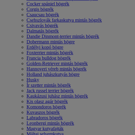
Cocker spániel bögrék
Corgis bögrék
Csaucsau bögrék
Csehszlovák farkaskutya mintás bögrék
Csivavás bögrék
Dalmatás bögrék
Dandie Dinmont-terrier mintás bögrék
Dobermann mintás bögre
Erdélyi kopó bögre
Foxterrier mintás bögrék
Francia bulldog bögrék
Golden-Retriever mintás bögrék
Hannoveri véreb mintás bögrék
Holland juhászkutyás bögre
Husky
Ír szetter mintás bögrék
Jack russel terrier bögrék
Kaukázusi juhász mintás bögrék
Kis olasz agár bögrék
Komondoros bögrék
Kuvaszos bögrék
Labradoros bögrék
Leonbergi mintás bögrék
Magyar kutyafajták
Máltai selyemkutya