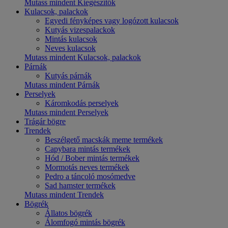
Mutass mindent Kiegészítők
Kulacsok, palackok
Egyedi fényképes vagy logózott kulacsok
Kutyás vizespalackok
Mintás kulacsok
Neves kulacsok
Mutass mindent Kulacsok, palackok
Párnák
Kutyás párnák
Mutass mindent Párnák
Perselyek
Káromkodás perselyek
Mutass mindent Perselyek
Trágár bögre
Trendek
Beszélgető macskák meme termékek
Capybara mintás termékek
Hód / Bober mintás termékek
Mormotás neves termékek
Pedro a táncoló mosómedve
Sad hamster termékek
Mutass mindent Trendek
Bögrék
Állatos bögrék
Álomfogó mintás bögrék