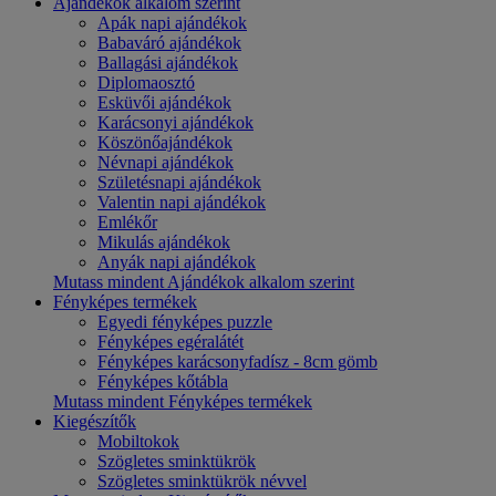
Ajándékok alkalom szerint
Apák napi ajándékok
Babaváró ajándékok
Ballagási ajándékok
Diplomaosztó
Esküvői ajándékok
Karácsonyi ajándékok
Köszönőajándékok
Névnapi ajándékok
Születésnapi ajándékok
Valentin napi ajándékok
Emlékőr
Mikulás ajándékok
Anyák napi ajándékok
Mutass mindent Ajándékok alkalom szerint
Fényképes termékek
Egyedi fényképes puzzle
Fényképes egéralátét
Fényképes karácsonyfadísz - 8cm gömb
Fényképes kőtábla
Mutass mindent Fényképes termékek
Kiegészítők
Mobiltokok
Szögletes sminktükrök
Szögletes sminktükrök névvel