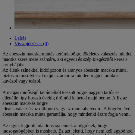
Leírás
Visszajelzések (0)
Az abesszin macska mintás kerámiabögre tökéletes választás minden
macska szerelmese számára, aki egyedi és szép kiegészítőt keres a
konyhájába.
Az élénk színekkel kidolgozott és aranyos abesszin macska minta,
biztosan mosolyt csal majd az arcodra minden reggel, amikor
kávézol vagy teázol.
A magas minőségű kerámiából készült bögre nagyon tartós és
ellenálló, így hosszú évekig örömöd lelheted majd benne. A Ez az
abesszin macskás bögre
ideális választás az otthonra vagy az munkahelyedre. A bögrén lévő
abesszin macska minta garantálja, hogy mindenki észre fogja venni.
Az egyik legjobb tulajdonsága ennek a bögrének, hogy
mosogatógépben is mosható. Ez azt jelenti, hogy nem kell aggódnod