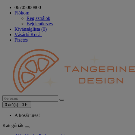
06705000800
Fiókom
Regisztrálok
Bejelentkezés
Kívánságlista (0)
Vásárló Kosár
Fizetés
0 árú(k) - 0 Ft
A kosár üres!
Kategóriák