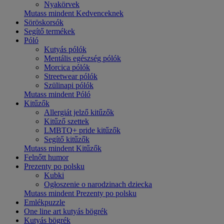
Nyakörvek
Mutass mindent Kedvenceknek
Söröskorsók
Segítő termékek
Póló
Kutyás pólók
Mentális egészség pólók
Morcica pólók
Streetwear pólók
Szülinapi pólók
Mutass mindent Póló
Kitűzők
Allergiát jelző kitűzők
Kitűző szettek
LMBTQ+ pride kitűzők
Segítő kitűzők
Mutass mindent Kitűzők
Felnőtt humor
Prezenty po polsku
Kubki
Ogłoszenie o narodzinach dziecka
Mutass mindent Prezenty po polsku
Emlékpuzzle
One line art kutyás bögrék
Kutyás bögrék