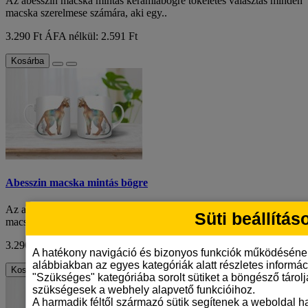
Az abesszin macska mintás kerámiabögre tökéletes választás minden
macska szerelmese számára, aki egy..
3.290 Ft
ÁFA nélkül: 2.591 Ft
Kosárba
Abesszin macska mintás bögre
Az abesszin macska mintás kerámiabögre tökéletes választás minden
Süti beállítás
macska szerelmese számára, aki egy..
3.290 Ft
ÁFA nélkül: 2.591 Ft
A hatékony navigáció és bizonyos funkciók működéséne
alábbiakban az egyes kategóriák alatt részletes informáci
Kosárba
"Szükséges" kategóriába sorolt sütiket a böngésző tárol
szükségesek a webhely alapvető funkcióihoz.
A harmadik féltől származó sütik segítenek a weboldal 