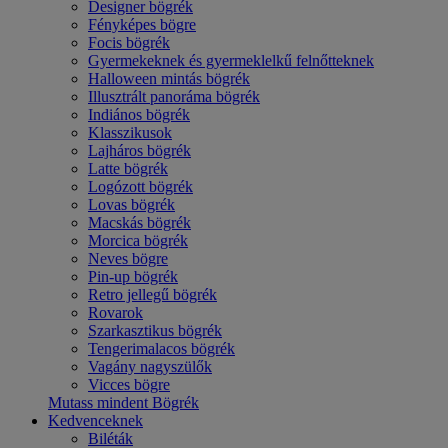
Designer bögrék
Fényképes bögre
Focis bögrék
Gyermekeknek és gyermeklelkű felnőtteknek
Halloween mintás bögrék
Illusztrált panoráma bögrék
Indiános bögrék
Klasszikusok
Lajháros bögrék
Latte bögrék
Logózott bögrék
Lovas bögrék
Macskás bögrék
Morcica bögrék
Neves bögre
Pin-up bögrék
Retro jellegű bögrék
Rovarok
Szarkasztikus bögrék
Tengerimalacos bögrék
Vagány nagyszülők
Vicces bögre
Mutass mindent Bögrék
Kedvenceknek
Biléták