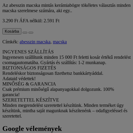
Az abesszin macska mintás kerámiabögre tökéletes választás minden
macska szerelmese számára, aki egy..
3.290 Ft
ÁFA nélkül: 2.591 Ft
Kosárba
Címkék:
abesszin macska
,
macska
INGYENES SZÁLLÍTÁS
Ingyenesen szállítunk minden 15 000 Ft feletti kosár értékű rendelést
csomagautomatába. Gyártás és szállítás: 1-2 munkanap.
BIZTONSÁGOS FIZETÉS
Rendeléskor biztonságosan fizethetsz bankkártyáddal.
Adataid védettek!
MINŐSÉG & GARANCIA
Csak prémium minőségű alapanyagokkal dolgozunk. 100%
garancia!
SZERETETTEL KÉSZÍTVE
Minden megrendelést szeretettel készítünk. Minden terméket úgy
készítünk, mintha saját magunknak készítenénk – odafigyeléssel és
szeretettel.
Google vélemények