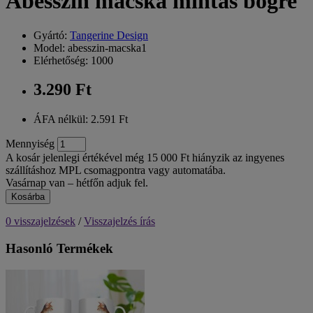
Abesszin macska mintás bögre
Gyártó:
Tangerine Design
Model: abesszin-macska1
Elérhetőség: 1000
3.290 Ft
ÁFA nélkül: 2.591 Ft
Mennyiség
A kosár jelenlegi értékével még 15 000 Ft hiányzik az ingyenes
szállításhoz MPL csomagpontra vagy automatába.
Vasárnap van – hétfőn adjuk fel.
Kosárba
0 visszajelzések
/
Visszajelzés írás
Hasonló Termékek