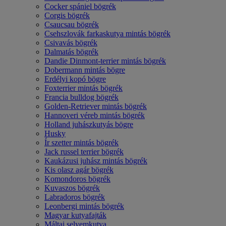
Cocker spániel bögrék
Corgis bögrék
Csaucsau bögrék
Csehszlovák farkaskutya mintás bögrék
Csivavás bögrék
Dalmatás bögrék
Dandie Dinmont-terrier mintás bögrék
Dobermann mintás bögre
Erdélyi kopó bögre
Foxterrier mintás bögrék
Francia bulldog bögrék
Golden-Retriever mintás bögrék
Hannoveri véreb mintás bögrék
Holland juhászkutyás bögre
Husky
Ír szetter mintás bögrék
Jack russel terrier bögrék
Kaukázusi juhász mintás bögrék
Kis olasz agár bögrék
Komondoros bögrék
Kuvaszos bögrék
Labradoros bögrék
Leonbergi mintás bögrék
Magyar kutyafajták
Máltai selyemkutya