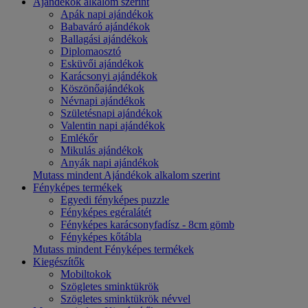
Ajándékok alkalom szerint
Apák napi ajándékok
Babaváró ajándékok
Ballagási ajándékok
Diplomaosztó
Esküvői ajándékok
Karácsonyi ajándékok
Köszönőajándékok
Névnapi ajándékok
Születésnapi ajándékok
Valentin napi ajándékok
Emlékőr
Mikulás ajándékok
Anyák napi ajándékok
Mutass mindent Ajándékok alkalom szerint
Fényképes termékek
Egyedi fényképes puzzle
Fényképes egéralátét
Fényképes karácsonyfadísz - 8cm gömb
Fényképes kőtábla
Mutass mindent Fényképes termékek
Kiegészítők
Mobiltokok
Szögletes sminktükrök
Szögletes sminktükrök névvel