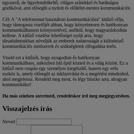
egyszerű, de figyelemfelkeltő, világos színekkel és barátságos
grafikával, ami elősegíti a nyitott és előítélet-mentes kommunikációt.
Cél: A "A telefonomat használom kommunikációra" kitűző célja,
hogy támogassa viselőjét abban, hogy kényelmesen és hatékonyan
kommunikálhasson környezetével, anélkül, hogy magyarázkodnia
kellene. A kitűző viselése lehetőséget nyújt arra, hogy
társadalmunkban növeljük az emberek tudatosságát a különböző
kommunikációs módszerek és szükségletek elfogadása terén.
Viseld ezt a kitűzőt, hogy nyugodtan és hatékonyan
kommunikálhass, miközben híd épül közted és a világ között. Ez a
kitűző nem csupán egy személyes kiegészítő, hanem egy erős
eszköz is, amely elősegíti az inkluzivitást és a megértést mindenhol,
ahol megjelensz. Rendeld meg most, és légy büszke arra, ahogyan
kommunikálsz!
Ha más színben szeretnéd, rendeléskor írd meg megjegyzésben.
Visszajelzés írás
Neved