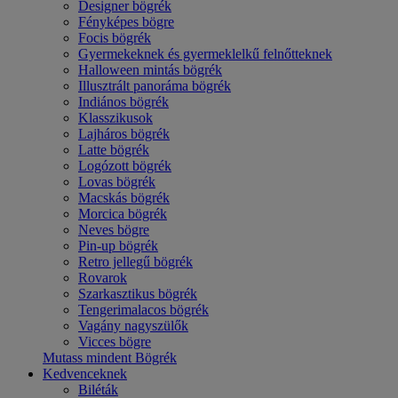
Designer bögrék
Fényképes bögre
Focis bögrék
Gyermekeknek és gyermeklelkű felnőtteknek
Halloween mintás bögrék
Illusztrált panoráma bögrék
Indiános bögrék
Klasszikusok
Lajháros bögrék
Latte bögrék
Logózott bögrék
Lovas bögrék
Macskás bögrék
Morcica bögrék
Neves bögre
Pin-up bögrék
Retro jellegű bögrék
Rovarok
Szarkasztikus bögrék
Tengerimalacos bögrék
Vagány nagyszülők
Vicces bögre
Mutass mindent Bögrék
Kedvenceknek
Biléták