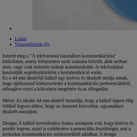
Leírás
Visszajelzések (0)
Ismerd meg a "A telefonomat használom kommunikációra"
kitűzőnket, amely kifejezetten azok számára készült, akik szóban
nem, vagy csak nehezen tudnak kommunikálni, és telefonjukat
használják segédeszközként a kommunikáció során.
Ez a 44 mm átmérőjű kitűző egy kedves és diszkrét módja annak,
hogy tájékoztasd környezetedet a kommunikációs preferenciáidról,
elősegítve ezzel a kölcsönös megértést és az elfogadást.
Méret: Az ideális 44 mm átmérő biztosítja, hogy a kitűző éppen elég
feltűnő legyen ahhoz, hogy az üzenetet közvetítse, ugyanakkor
diszkrét maradjon.
Design: A kitűző tervezésekor fontos szempont volt, hogy kedves és
pozitív legyen, ezzel is csökkentve a potenciális feszültséget, ami a
szokatlan kommunikációs módszerekből adódhat. A design