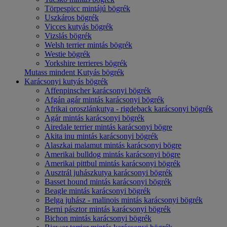
Törpespicc mintájú bögrék
Uszkáros bögrék
Vicces kutyás bögrék
Vizslás bögrék
Welsh terrier mintás bögrék
Westie bögrék
Yorkshire terrieres bögrék
Mutass mindent Kutyás bögrék
Karácsonyi kutyás bögrék
Affenpinscher karácsonyi bögrék
Afgán agár mintás karácsonyi bögrék
Afrikai oroszlánkutya - rigdeback karácsonyi bögrék
Agár mintás karácsonyi bögrék
Airedale terrier mintás karácsonyi bögre
Akita inu mintás karácsonyi bögrék
Alaszkai malamut mintás karácsonyi bögre
Amerikai bulldog mintás karácsonyi bögre
Amerikai pittbul mintás karácsonyi bögrék
Ausztrál juhászkutya karácsonyi bögrék
Basset hound mintás karácsonyi bögrék
Beagle mintás karácsonyi bögrék
Belga juhász - malinois mintás karácsonyi bögrék
Berni pásztor mintás karácsonyi bögrék
Bichon mintás karácsonyi bögrék