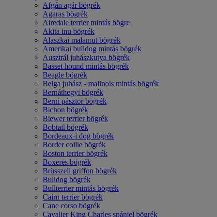
Afgán agár bögrék
Agaras bögrék
Airedale terrier mintás bögre
Akita inu bögrék
Alaszkai malamut bögrék
Amerikai bulldog mintás bögrék
Ausztrál juhászkutya bögrék
Basset hound mintás bögrék
Beagle bögrék
Belga juhász - malinois mintás bögrék
Bernáthegyi bögrék
Berni pásztor bögrék
Bichon bögrék
Biewer terrier bögrék
Bobtail bögrék
Bordeaux-i dog bögrék
Border collie bögrék
Boston terrier bögrék
Boxeres bögrék
Brüsszeli griffon bögrék
Bulldog bögrék
Bullterrier mintás bögrék
Cairn terrier bögrék
Cane corso bögrék
Cavalier King Charles spániel bögrék