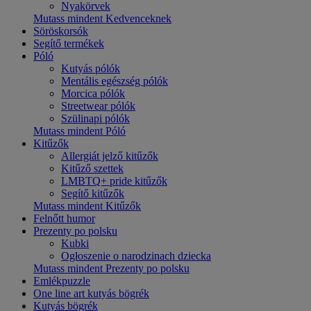
Nyakörvek
Mutass mindent Kedvenceknek
Söröskorsók
Segítő termékek
Póló
Kutyás pólók
Mentális egészség pólók
Morcica pólók
Streetwear pólók
Szülinapi pólók
Mutass mindent Póló
Kitűzők
Allergiát jelző kitűzők
Kitűző szettek
LMBTQ+ pride kitűzők
Segítő kitűzők
Mutass mindent Kitűzők
Felnőtt humor
Prezenty po polsku
Kubki
Ogłoszenie o narodzinach dziecka
Mutass mindent Prezenty po polsku
Emlékpuzzle
One line art kutyás bögrék
Kutyás bögrék