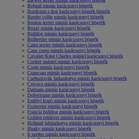
Biewer terrier mintás karácsonyi bögrék
Bobtail mintás karácsonyi bögrék
Bordeaux-i dog karácsonyi bögrék bögrék
Border collie mintás karácsonyi bögrék
Boston terrier mintás karácsonyi bögrék
Boxer mintás karácsonyi bögrék
Bulldog mintás karácsonyi bögrék
Bullterrier mintás karácsonyi bögrék
Cairn terrier mintás karácsonyi bögrék
Cane corso mintás karácsonyi bögrék
Cavalier King Charles spániel karácsonyi bögrék
Cocker spániel mintás karácsonyi bögrék
Corgi mintás karácsonyi bögrék
Csaucsau mintás karácsonyi bögrék
Csehszlovák farkaskutya mintás karácsonyi bögrék
Csivava mintás karácsonyi bögrék
Dalmata mintás karácsonyi bögrék
Dobermann mintás karácsonyi bögrék
Erdélyi kopó mintás karácsonyi bögrék
Foxterrier mintás karácsonyi bögrék
Francia bulldog mintás karácsonyi bögrék
Golden retriever mintás karácsonyi bögrék
Holland juhászkutya mintás karácsonyi bögrék
Husky mintás karácsonyi bögrék
Ír szetter mintás karácsonyi bögrék