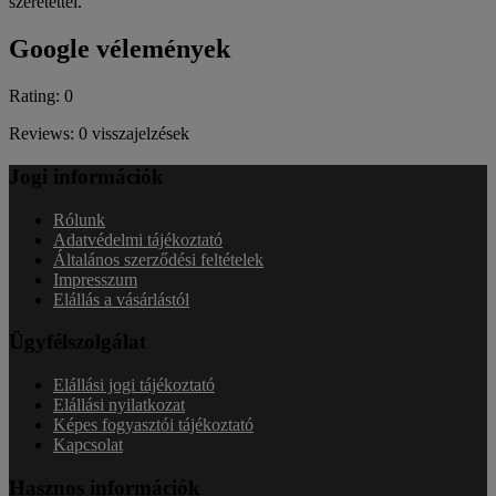
szeretettel.
Google vélemények
Rating: 0
Reviews: 0 visszajelzések
Jogi információk
Rólunk
Adatvédelmi tájékoztató
Általános szerződési feltételek
Impresszum
Elállás a vásárlástól
Ügyfélszolgálat
Elállási jogi tájékoztató
Elállási nyilatkozat
Képes fogyasztói tájékoztató
Kapcsolat
Hasznos információk