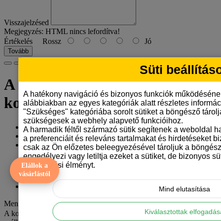
Visszajelzésed
Megjegyzés:
HTML nincs lefordítva!
Értékelés
Rossz
Jó
Tovább
Süti beállítás
A telefonomat használom
A hatékony navigáció és bizonyos funkciók működéséne
kommunikációra kitűző
alábbiakban az egyes kategóriák alatt részletes informáci
"Szükséges" kategóriába sorolt sütiket a böngésző tárol
szükségesek a webhely alapvető funkcióihoz.
Gyártó:
Tangerine Design
A harmadik féltől származó sütik segítenek a weboldal 
Model: a-telefoomat-hasznalom-kommunikaciora-kituzo
a preferenciáit és releváns tartalmakat és hirdetéseket b
Elérhetőség: 8
csak az Ön előzetes beleegyezésével tároljuk a böngész
engedélyezi vagy letiltja ezeket a sütiket, de bizonyos süt
390 Ft
böngészési élményt.
Elállok a
vásárlástól
ÁFA nélkül: 307 Ft
Mind elutasítása
Mennyiség
Kiválasztottak elfogadá
A kosár jelenlegi értékével még 15 000 Ft hiányzik az ingyenes