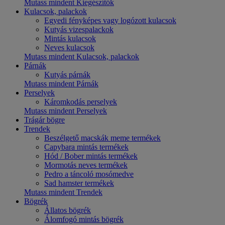
Mutass mindent Kiegészítők
Kulacsok, palackok
Egyedi fényképes vagy logózott kulacsok
Kutyás vizespalackok
Mintás kulacsok
Neves kulacsok
Mutass mindent Kulacsok, palackok
Párnák
Kutyás párnák
Mutass mindent Párnák
Perselyek
Káromkodás perselyek
Mutass mindent Perselyek
Trágár bögre
Trendek
Beszélgető macskák meme termékek
Capybara mintás termékek
Hód / Bober mintás termékek
Mormotás neves termékek
Pedro a táncoló mosómedve
Sad hamster termékek
Mutass mindent Trendek
Bögrék
Állatos bögrék
Álomfogó mintás bögrék