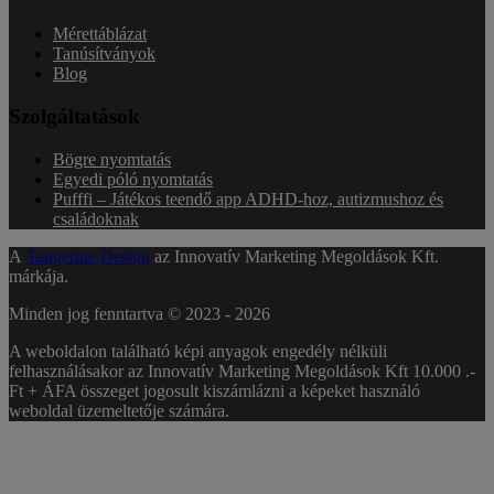
Mérettáblázat
Tanúsítványok
Blog
Szolgáltatások
Bögre nyomtatás
Egyedi póló nyomtatás
Pufffi – Játékos teendő app ADHD-hoz, autizmushoz és
családoknak
A
Tangerine Design
az Innovatív Marketing Megoldások Kft.
márkája.
Minden jog fenntartva © 2023 -
2026
A weboldalon található képi anyagok engedély nélküli
felhasználásakor az Innovatív Marketing Megoldások Kft 10.000 .-
Ft + ÁFA összeget jogosult kiszámlázni a képeket használó
weboldal üzemeltetője számára.