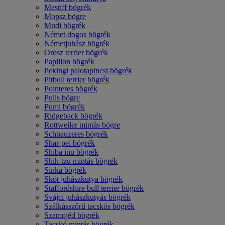
Mastiff bögrék
Mopsz bögre
Mudi bögrék
Német dogos bögrék
Németjuhász bögrék
Orosz terrier bögrék
Papillon bögrék
Pekingi palotapincsi bögrék
Pitbull terrier bögrék
Pointeres bögrék
Pulis bögre
Pumi bögrék
Ridgeback bögrék
Rottweiler mintás bögre
Schnauzeres bögrék
Shar-pei bögrék
Shiba inu bögrék
Shih-tzu mintás bögrék
Sinka bögrék
Skót juhászkutya bögrék
Staffordshire bull terrier bögrék
Svájci juhászkutyás bögrék
Szálkásszőrű tacskós bögrék
Szamojéd bögrék
Tacskó mintás bögrék