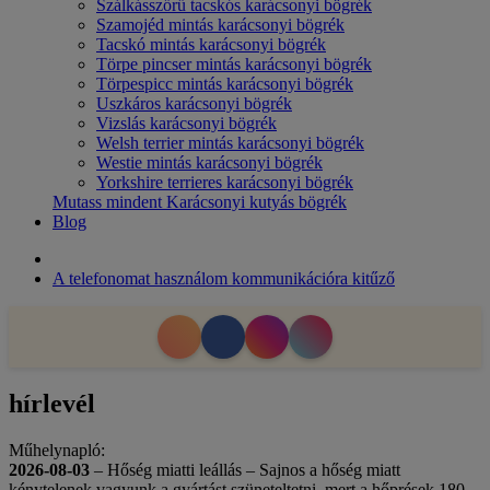
Szálkásszőrű tacskós karácsonyi bögrék
Szamojéd mintás karácsonyi bögrék
Tacskó mintás karácsonyi bögrék
Törpe pincser mintás karácsonyi bögrék
Törpespicc mintás karácsonyi bögrék
Uszkáros karácsonyi bögrék
Vizslás karácsonyi bögrék
Welsh terrier mintás karácsonyi bögrék
Westie mintás karácsonyi bögrék
Yorkshire terrieres karácsonyi bögrék
Mutass mindent Karácsonyi kutyás bögrék
Blog
A telefonomat használom kommunikációra kitűző
hírlevél
Műhelynapló:
2026-08-03
– Hőség miatti leállás – Sajnos a hőség miatt
kénytelenek vagyunk a gyártást szüneteltetni, mert a hőprések 180