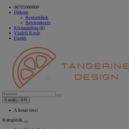
06705000800
Fiókom
Regisztrálok
Bejelentkezés
Kívánságlista (0)
Vásárló Kosár
Fizetés
0 árú(k) - 0 Ft
A kosár üres!
Kategóriák