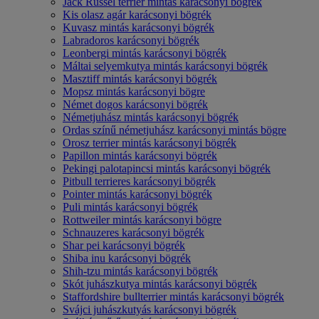
Jack Russel terrier mintás karácsonyi bögrék
Kis olasz agár karácsonyi bögrék
Kuvasz mintás karácsonyi bögrék
Labradoros karácsonyi bögrék
Leonbergi mintás karácsonyi bögrék
Máltai selyemkutya mintás karácsonyi bögrék
Masztiff mintás karácsonyi bögrék
Mopsz mintás karácsonyi bögre
Német dogos karácsonyi bögrék
Németjuhász mintás karácsonyi bögrék
Ordas színű németjuhász karácsonyi mintás bögre
Orosz terrier mintás karácsonyi bögrék
Papillon mintás karácsonyi bögrék
Pekingi palotapincsi mintás karácsonyi bögrék
Pitbull terrieres karácsonyi bögrék
Pointer mintás karácsonyi bögrék
Puli mintás karácsonyi bögrék
Rottweiler mintás karácsonyi bögre
Schnauzeres karácsonyi bögrék
Shar pei karácsonyi bögrék
Shiba inu karácsonyi bögrék
Shih-tzu mintás karácsonyi bögrék
Skót juhászkutya mintás karácsonyi bögrék
Staffordshire bullterrier mintás karácsonyi bögrék
Svájci juhászkutyás karácsonyi bögrék