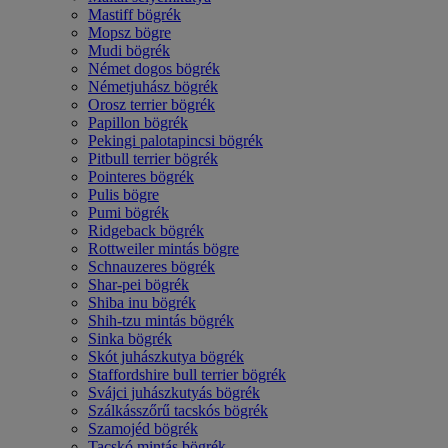
Mastiff bögrék
Mopsz bögre
Mudi bögrék
Német dogos bögrék
Németjuhász bögrék
Orosz terrier bögrék
Papillon bögrék
Pekingi palotapincsi bögrék
Pitbull terrier bögrék
Pointeres bögrék
Pulis bögre
Pumi bögrék
Ridgeback bögrék
Rottweiler mintás bögre
Schnauzeres bögrék
Shar-pei bögrék
Shiba inu bögrék
Shih-tzu mintás bögrék
Sinka bögrék
Skót juhászkutya bögrék
Staffordshire bull terrier bögrék
Svájci juhászkutyás bögrék
Szálkásszőrű tacskós bögrék
Szamojéd bögrék
Tacskó mintás bögrék