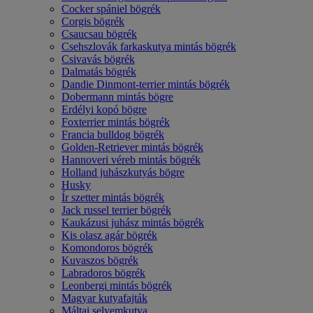
Cocker spániel bögrék
Corgis bögrék
Csaucsau bögrék
Csehszlovák farkaskutya mintás bögrék
Csivavás bögrék
Dalmatás bögrék
Dandie Dinmont-terrier mintás bögrék
Dobermann mintás bögre
Erdélyi kopó bögre
Foxterrier mintás bögrék
Francia bulldog bögrék
Golden-Retriever mintás bögrék
Hannoveri véreb mintás bögrék
Holland juhászkutyás bögre
Husky
Ír szetter mintás bögrék
Jack russel terrier bögrék
Kaukázusi juhász mintás bögrék
Kis olasz agár bögrék
Komondoros bögrék
Kuvaszos bögrék
Labradoros bögrék
Leonbergi mintás bögrék
Magyar kutyafajták
Máltai selyemkutya