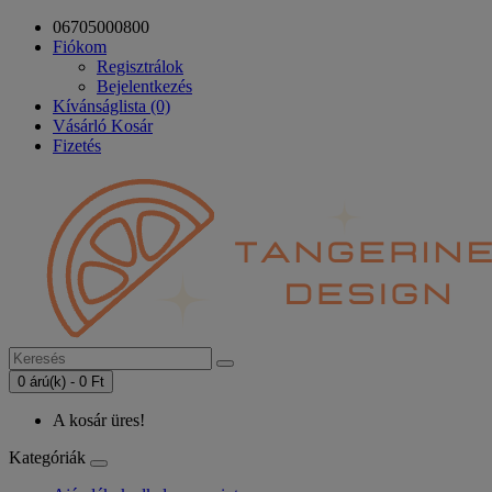
06705000800
Fiókom
Regisztrálok
Bejelentkezés
Kívánságlista (0)
Vásárló Kosár
Fizetés
0 árú(k) - 0 Ft
A kosár üres!
Kategóriák