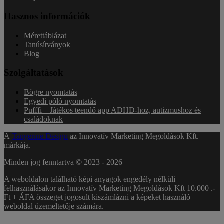
Hasznos információk
Mérettáblázat
Tanúsítványok
Blog
Szolgáltatások
Bögre nyomtatás
Egyedi póló nyomtatás
Pufffi – Játékos teendő app ADHD-hoz, autizmushoz és
családoknak
A
Tangerine Design
az Innovatív Marketing Megoldások Kft.
márkája.
Minden jog fenntartva © 2023 -
2026
A weboldalon található képi anyagok engedély nélküli
felhasználásakor az Innovatív Marketing Megoldások Kft 10.000 .-
Ft + ÁFA összeget jogosult kiszámlázni a képeket használó
weboldal üzemeltetője számára.