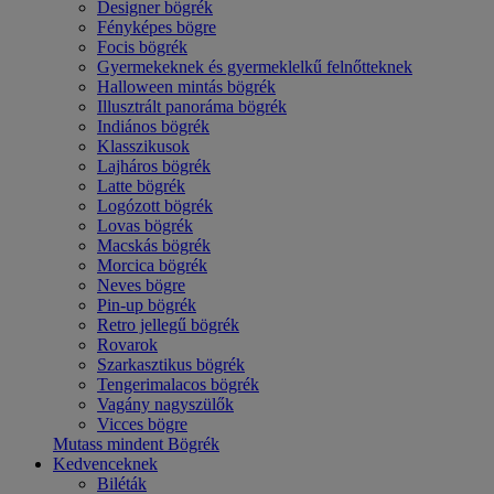
Designer bögrék
Fényképes bögre
Focis bögrék
Gyermekeknek és gyermeklelkű felnőtteknek
Halloween mintás bögrék
Illusztrált panoráma bögrék
Indiános bögrék
Klasszikusok
Lajháros bögrék
Latte bögrék
Logózott bögrék
Lovas bögrék
Macskás bögrék
Morcica bögrék
Neves bögre
Pin-up bögrék
Retro jellegű bögrék
Rovarok
Szarkasztikus bögrék
Tengerimalacos bögrék
Vagány nagyszülők
Vicces bögre
Mutass mindent Bögrék
Kedvenceknek
Biléták