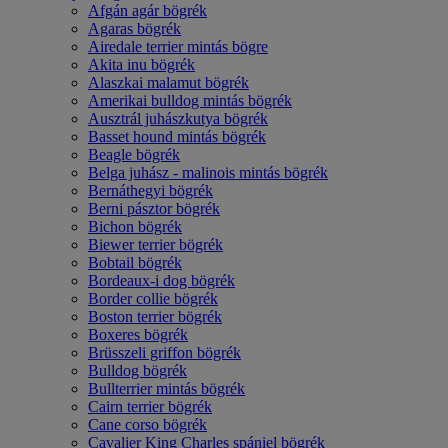
Afgán agár bögrék
Agaras bögrék
Airedale terrier mintás bögre
Akita inu bögrék
Alaszkai malamut bögrék
Amerikai bulldog mintás bögrék
Ausztrál juhászkutya bögrék
Basset hound mintás bögrék
Beagle bögrék
Belga juhász - malinois mintás bögrék
Bernáthegyi bögrék
Berni pásztor bögrék
Bichon bögrék
Biewer terrier bögrék
Bobtail bögrék
Bordeaux-i dog bögrék
Border collie bögrék
Boston terrier bögrék
Boxeres bögrék
Brüsszeli griffon bögrék
Bulldog bögrék
Bullterrier mintás bögrék
Cairn terrier bögrék
Cane corso bögrék
Cavalier King Charles spániel bögrék