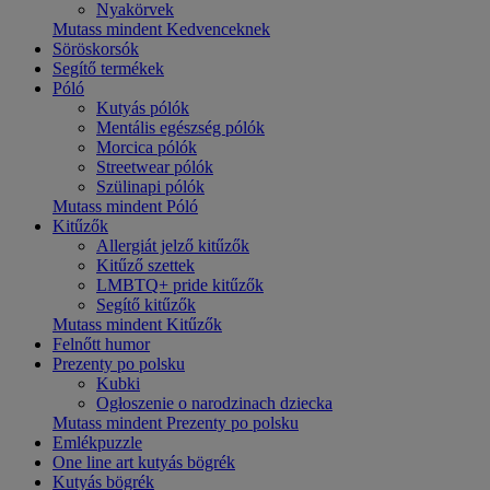
Nyakörvek
Mutass mindent Kedvenceknek
Söröskorsók
Segítő termékek
Póló
Kutyás pólók
Mentális egészség pólók
Morcica pólók
Streetwear pólók
Szülinapi pólók
Mutass mindent Póló
Kitűzők
Allergiát jelző kitűzők
Kitűző szettek
LMBTQ+ pride kitűzők
Segítő kitűzők
Mutass mindent Kitűzők
Felnőtt humor
Prezenty po polsku
Kubki
Ogłoszenie o narodzinach dziecka
Mutass mindent Prezenty po polsku
Emlékpuzzle
One line art kutyás bögrék
Kutyás bögrék