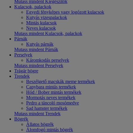
Mutass mindent Kiegészítők
Kulacsok, palackok
Egyedi fényképes vagy logózott kulacsok
Kutyás vizespalackok
Mintás kulacsok
Neves kulacsok
Mutass mindent Kulacsok, palackok
Párnák
Kutyás párnák
Mutass mindent Párnák
Perselyek
Káromkodás perselyek
Mutass mindent Perselyek
Trágár bögre
Trendek
Beszélgető macskák meme termékek
Capybara mintás termékek
Hód / Bober mintás termékek
Mormotás neves termékek
Pedro a táncoló mosómedve
Sad hamster termékek
Mutass mindent Trendek
Bögrék
Állatos bögrék
Álomfogó mintás bögrék