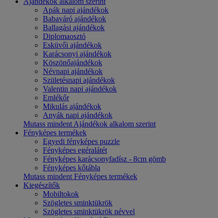
Ajándékok alkalom szerint
Apák napi ajándékok
Babaváró ajándékok
Ballagási ajándékok
Diplomaosztó
Esküvői ajándékok
Karácsonyi ajándékok
Köszönőajándékok
Névnapi ajándékok
Születésnapi ajándékok
Valentin napi ajándékok
Emlékőr
Mikulás ajándékok
Anyák napi ajándékok
Mutass mindent Ajándékok alkalom szerint
Fényképes termékek
Egyedi fényképes puzzle
Fényképes egéralátét
Fényképes karácsonyfadísz - 8cm gömb
Fényképes kőtábla
Mutass mindent Fényképes termékek
Kiegészítők
Mobiltokok
Szögletes sminktükrök
Szögletes sminktükrök névvel