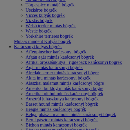
Törpespicc mintájú bögrék
Uszkáros bögrék
Vicces kutyás bögrék
Vizslás bögrék
Welsh terrier mintás bögrék
Westie bögrék
Yorkshire terrieres bögrék
Mutass mindent Kutyás bögrék
Karácsonyi kutyás bögrék
Affenpinscher karácsonyi bögrék
Afgán agár mintás karácsonyi bögrék
Afrikai oroszlánkutya - rigdeback karácsonyi bögrék
Agár mintás karácsonyi bögrék
Airedale terrier mintás karácsonyi bögre
Akita inu mintás karácsonyi bögrék
Alaszkai malamut mintás karácsonyi bögre
Amerikai bulldog mintás karácsonyi bögre
Amerikai pittbul mintás karácsonyi bögrék
Ausztrál juhászkutya karácsonyi bögrék
Basset hound mintás karácsonyi bögrék
Beagle mintás karácsonyi bögrék
Belga juhász - malinois mintás karácsonyi bögrék
Berni pásztor mintás karácsonyi bögrék
Bichon mintás karácsonyi bögrék