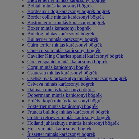
Biewer terrier mintás karácsonyi bögrék
Bobtail mintás karácsonyi bögrék
Bordeaux-i dog karácsonyi bögrék bögrék
Border collie mintás karácsonyi bögrék
Boston terrier mintás karácsonyi bögrék
Boxer mintás karácsonyi bögrék
Bulldog mintás karácsonyi bögrék
Bullterrier mintás karácsonyi bögrék
Cairn terrier mintás karácsonyi bögrék
Cane corso mintás karácsonyi bögrék
Cavalier King Charles spániel karácsonyi bögrék
Cocker spániel mintás karácsonyi bögrék
Corgi mintás karácsonyi bögrék
Csaucsau mintás karácsonyi bögrék
Csehszlovák farkaskutya mintás karácsonyi bögrék
Csivava mintás karácsonyi bögrék
Dalmata mintás karácsonyi bögrék
Dobermann mintás karácsonyi bögrék
Erdélyi kopó mintás karácsonyi bögrék
Foxterrier mintás karácsonyi bögrék
Francia bulldog mintás karácsonyi bögrék
Golden retriever mintás karácsonyi bögrék
Holland juhászkutya mintás karácsonyi bögrék
Husky mintás karácsonyi bögrék
Ír szetter mintás karácsonyi bögrék