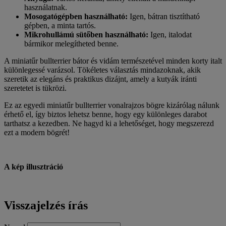
használatnak.
Mosogatógépben használható:
Igen, bátran tisztítható
gépben, a minta tartós.
Mikrohullámú sütőben használható:
Igen, italodat
bármikor melegítheted benne.
A miniatűr bullterrier bátor és vidám természetével minden korty italt
különlegessé varázsol. Tökéletes választás mindazoknak, akik
szeretik az elegáns és praktikus dizájnt, amely a kutyák iránti
szeretetet is tükrözi.
Ez az egyedi miniatűr bullterrier vonalrajzos bögre kizárólag nálunk
érhető el, így biztos lehetsz benne, hogy egy különleges darabot
tarthatsz a kezedben. Ne hagyd ki a lehetőséget, hogy megszerezd
ezt a modern bögrét!
A kép illusztráció
Visszajelzés írás