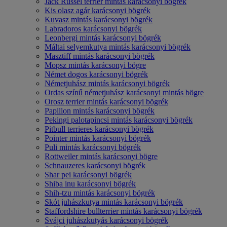
Jack Russel terrier mintás karácsonyi bögrék
Kis olasz agár karácsonyi bögrék
Kuvasz mintás karácsonyi bögrék
Labradoros karácsonyi bögrék
Leonbergi mintás karácsonyi bögrék
Máltai selyemkutya mintás karácsonyi bögrék
Masztiff mintás karácsonyi bögrék
Mopsz mintás karácsonyi bögre
Német dogos karácsonyi bögrék
Németjuhász mintás karácsonyi bögrék
Ordas színű németjuhász karácsonyi mintás bögre
Orosz terrier mintás karácsonyi bögrék
Papillon mintás karácsonyi bögrék
Pekingi palotapincsi mintás karácsonyi bögrék
Pitbull terrieres karácsonyi bögrék
Pointer mintás karácsonyi bögrék
Puli mintás karácsonyi bögrék
Rottweiler mintás karácsonyi bögre
Schnauzeres karácsonyi bögrék
Shar pei karácsonyi bögrék
Shiba inu karácsonyi bögrék
Shih-tzu mintás karácsonyi bögrék
Skót juhászkutya mintás karácsonyi bögrék
Staffordshire bullterrier mintás karácsonyi bögrék
Svájci juhászkutyás karácsonyi bögrék