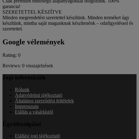
Csak prémium minőségű alapanyagokkal dolgozunk. 100%
garancia!
SZERETETTEL KÉSZÍTVE
Minden megrendelést szeretettel készítünk. Minden terméket úgy
készítünk, mintha saját magunknak készítenénk – odafigyeléssel és
szeretettel.
Google vélemények
Rating: 0
Reviews: 0 visszajelzések
Jogi információk
Rólunk
Adatvédelmi tájékoztató
Általános szerződési feltételek
Impresszum
Elállás a vásárlástól
Ügyfélszolgálat
Elállási jogi tájékoztató