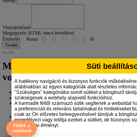
Neved
Visszajelzésed
Megjegyzés:
HTML nincs lefordítva!
Értékelés
Rossz
Jó
Tovább
Miniatűr bullterrier
Süti beállítás
vonalrajzos bögre
A hatékony navigáció és bizonyos funkciók működéséne
alábbiakban az egyes kategóriák alatt részletes informáci
"Szükséges" kategóriába sorolt sütiket a böngésző tárol
Gyártó:
Tangerine Design
szükségesek a webhely alapvető funkcióihoz.
Model: miniatűr-bullterrier-bogre-one-line-art
A harmadik féltől származó sütik segítenek a weboldal 
Elérhetőség: 10
a preferenciáit és releváns tartalmakat és hirdetéseket b
csak az Ön előzetes beleegyezésével tároljuk a böngész
3.290 Ft
engedélyezi vagy letiltja ezeket a sütiket, de bizonyos süt
böngészési élményt.
Elállok a
ÁFA nélkül: 2.591 Ft
vásárlástól