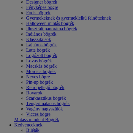
Designer bögrék
Fényképes bögre
Focis bögrék
Gyermekeknek és gyermeklelkű felnőtteknek
Halloween mintás bögrék
Illusztrált panoráma bögrék
Indiános bögrék
Klasszikusok
Lajháros bögrék
Latte bögrék
Logózott bögrék
Lovas bögrék
Macskás bögrék
Morcica bögrék
Neves bögre
Pin-up bögrék
Retro jellegű bögrék
Rovarok
Szarkasztikus bögrék
Tengerimalacos bögrék
Vagány nagyszülők
Vicces bögre
Mutass mindent Bögrék
Kedvenceknek
Biléták