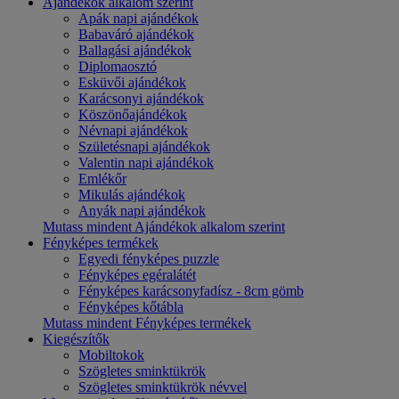
Ajándékok alkalom szerint
Apák napi ajándékok
Babaváró ajándékok
Ballagási ajándékok
Diplomaosztó
Esküvői ajándékok
Karácsonyi ajándékok
Köszönőajándékok
Névnapi ajándékok
Születésnapi ajándékok
Valentin napi ajándékok
Emlékőr
Mikulás ajándékok
Anyák napi ajándékok
Mutass mindent Ajándékok alkalom szerint
Fényképes termékek
Egyedi fényképes puzzle
Fényképes egéralátét
Fényképes karácsonyfadísz - 8cm gömb
Fényképes kőtábla
Mutass mindent Fényképes termékek
Kiegészítők
Mobiltokok
Szögletes sminktükrök
Szögletes sminktükrök névvel