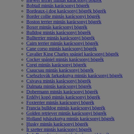
Biewer terrier mintás karácsonyi bögrék
Bobtail mintás karácsonyi bögrék
Bordeaux-i dog karácsonyi bögrék bögrék
Border collie mintás karácsonyi bögrék
Boston terrier mintás karácsonyi bögrék
Boxer mintás karácsonyi bögrék
Bulldog mintás karácsonyi bögrék
Bullterrier mintás karácsonyi bögrék
Cairn terrier mintás karácsonyi bögrék
Cane corso mintás karácsonyi bögrék
Cavalier King Charles spániel karácsonyi bögrék
Cocker spániel mintás karácsonyi bögrék
Corgi mintás karácsonyi bögrék
Csaucsau mintás karácsonyi bögrék
Csehszlovák farkaskutya mintás karácsonyi bögrék
Csivava mintás karácsonyi bögrék
Dalmata mintás karácsonyi bögrék
Dobermann mintás karácsonyi bögrék
Erdélyi kopó mintás karácsonyi bögrék
Foxterrier mintás karácsonyi bögrék
Francia bulldog mintás karácsonyi bögrék
Golden retriever mintás karácsonyi bögrék
Holland juhászkutya mintás karácsonyi bögrék
Husky mintás karácsonyi bögrék
Ír szetter mintás karácsonyi bögrék