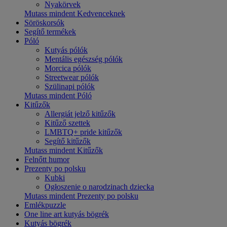
Nyakörvek
Mutass mindent Kedvenceknek
Söröskorsók
Segítő termékek
Póló
Kutyás pólók
Mentális egészség pólók
Morcica pólók
Streetwear pólók
Szülinapi pólók
Mutass mindent Póló
Kitűzők
Allergiát jelző kitűzők
Kitűző szettek
LMBTQ+ pride kitűzők
Segítő kitűzők
Mutass mindent Kitűzők
Felnőtt humor
Prezenty po polsku
Kubki
Ogłoszenie o narodzinach dziecka
Mutass mindent Prezenty po polsku
Emlékpuzzle
One line art kutyás bögrék
Kutyás bögrék