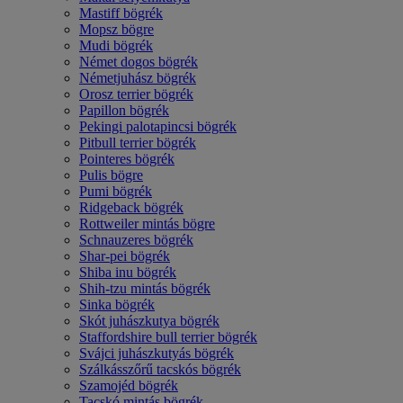
Mastiff bögrék
Mopsz bögre
Mudi bögrék
Német dogos bögrék
Németjuhász bögrék
Orosz terrier bögrék
Papillon bögrék
Pekingi palotapincsi bögrék
Pitbull terrier bögrék
Pointeres bögrék
Pulis bögre
Pumi bögrék
Ridgeback bögrék
Rottweiler mintás bögre
Schnauzeres bögrék
Shar-pei bögrék
Shiba inu bögrék
Shih-tzu mintás bögrék
Sinka bögrék
Skót juhászkutya bögrék
Staffordshire bull terrier bögrék
Svájci juhászkutyás bögrék
Szálkásszőrű tacskós bögrék
Szamojéd bögrék
Tacskó mintás bögrék