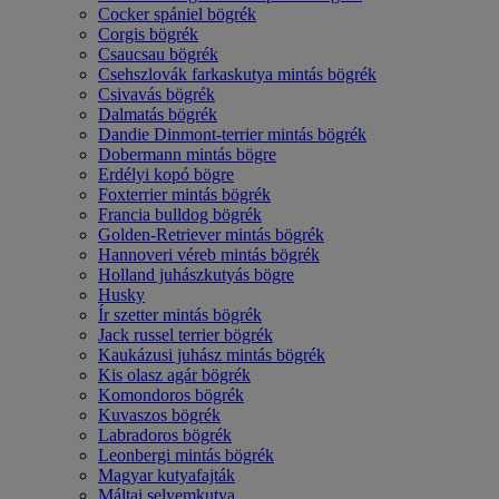
Cocker spániel bögrék
Corgis bögrék
Csaucsau bögrék
Csehszlovák farkaskutya mintás bögrék
Csivavás bögrék
Dalmatás bögrék
Dandie Dinmont-terrier mintás bögrék
Dobermann mintás bögre
Erdélyi kopó bögre
Foxterrier mintás bögrék
Francia bulldog bögrék
Golden-Retriever mintás bögrék
Hannoveri véreb mintás bögrék
Holland juhászkutyás bögre
Husky
Ír szetter mintás bögrék
Jack russel terrier bögrék
Kaukázusi juhász mintás bögrék
Kis olasz agár bögrék
Komondoros bögrék
Kuvaszos bögrék
Labradoros bögrék
Leonbergi mintás bögrék
Magyar kutyafajták
Máltai selyemkutya