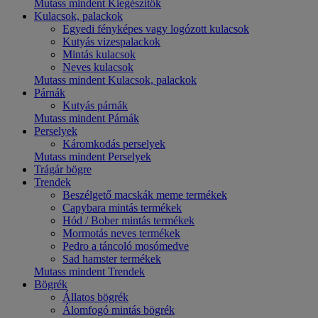
Mutass mindent Kiegészítők
Kulacsok, palackok
Egyedi fényképes vagy logózott kulacsok
Kutyás vizespalackok
Mintás kulacsok
Neves kulacsok
Mutass mindent Kulacsok, palackok
Párnák
Kutyás párnák
Mutass mindent Párnák
Perselyek
Káromkodás perselyek
Mutass mindent Perselyek
Trágár bögre
Trendek
Beszélgető macskák meme termékek
Capybara mintás termékek
Hód / Bober mintás termékek
Mormotás neves termékek
Pedro a táncoló mosómedve
Sad hamster termékek
Mutass mindent Trendek
Bögrék
Állatos bögrék
Álomfogó mintás bögrék