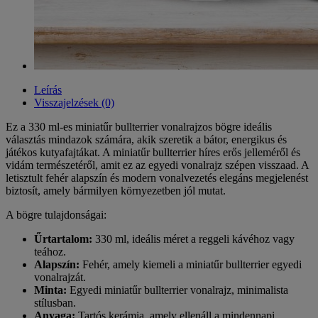
Leírás
Visszajelzések (0)
Ez a 330 ml-es miniatűr bullterrier vonalrajzos bögre ideális
választás mindazok számára, akik szeretik a bátor, energikus és
játékos kutyafajtákat. A miniatűr bullterrier híres erős jelleméről és
vidám természetéről, amit ez az egyedi vonalrajz szépen visszaad. A
letisztult fehér alapszín és modern vonalvezetés elegáns megjelenést
biztosít, amely bármilyen környezetben jól mutat.
A bögre tulajdonságai:
Űrtartalom:
330 ml, ideális méret a reggeli kávéhoz vagy
teához.
Alapszín:
Fehér, amely kiemeli a miniatűr bullterrier egyedi
vonalrajzát.
Minta:
Egyedi miniatűr bullterrier vonalrajz, minimalista
stílusban.
Anyaga:
Tartós kerámia, amely ellenáll a mindennapi