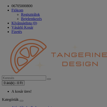
06705000800
Fiókom
Regisztrálok
Bejelentkezés
Kívánságlista (0)
Vásárló Kosár
Fizetés
0 árú(k) - 0 Ft
A kosár üres!
Kategóriák