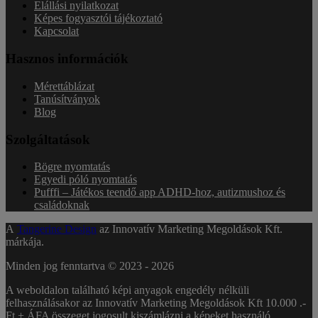
Elállási nyilatkozat
Képes fogyasztói tájékoztató
Kapcsolat
Hasznos információk
Mérettáblázat
Tanúsítványok
Blog
Szolgáltatások
Bögre nyomtatás
Egyedi póló nyomtatás
Pufffi – Játékos teendő app ADHD-hoz, autizmushoz és
családoknak
A
Tangerine Design
az Innovatív Marketing Megoldások Kft.
márkája.
Minden jog fenntartva © 2023 -
2026
A weboldalon található képi anyagok engedély nélküli
felhasználásakor az Innovatív Marketing Megoldások Kft 10.000 .-
Ft + ÁFA összeget jogosult kiszámlázni a képeket használó