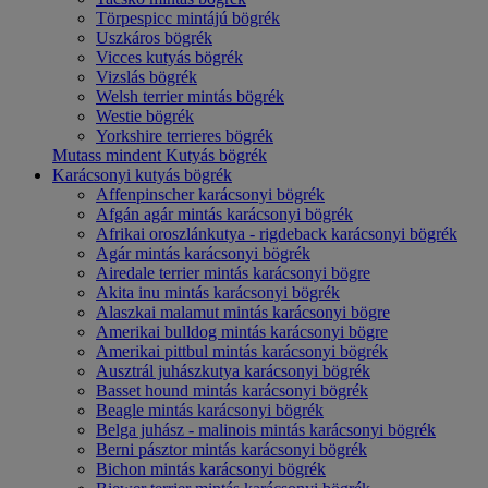
Törpespicc mintájú bögrék
Uszkáros bögrék
Vicces kutyás bögrék
Vizslás bögrék
Welsh terrier mintás bögrék
Westie bögrék
Yorkshire terrieres bögrék
Mutass mindent Kutyás bögrék
Karácsonyi kutyás bögrék
Affenpinscher karácsonyi bögrék
Afgán agár mintás karácsonyi bögrék
Afrikai oroszlánkutya - rigdeback karácsonyi bögrék
Agár mintás karácsonyi bögrék
Airedale terrier mintás karácsonyi bögre
Akita inu mintás karácsonyi bögrék
Alaszkai malamut mintás karácsonyi bögre
Amerikai bulldog mintás karácsonyi bögre
Amerikai pittbul mintás karácsonyi bögrék
Ausztrál juhászkutya karácsonyi bögrék
Basset hound mintás karácsonyi bögrék
Beagle mintás karácsonyi bögrék
Belga juhász - malinois mintás karácsonyi bögrék
Berni pásztor mintás karácsonyi bögrék
Bichon mintás karácsonyi bögrék