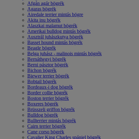
Afgán agár bögrék
Agaras bögrék
Airedale terrier mintás bögre
Akita inu bögrék
Alaszkai malamut bögrék
Amerikai bulldog mintás bögrék
Ausztrál juhászkutya bögrék
Basset hound mintás bögrék
Beagle bögrék
Belga juhász - malinois mintás bögrék
Bernáthegyi bögrék
Berni pásztor bögrék
Bichon bögrék
Biewer terrier bögrék
Bobtail bögrék
Bordeaux-i dog bögrék
Border collie bögrék
Boston terrier bögrék
Boxeres bögrék
Brüsszeli griffon bögrék
Bulldog bögrék
Bullterrier mintás bögrék
Cairn terrier bögrék
Cane corso bögrék
Cavalier King Charles spániel bögrék