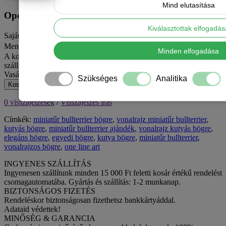
Mind elutasítása
Opciók
Kiválasztottak elfogadá
Saját szöveget szeretnél rá? Írd ide
Mennyiség
Minden elfogadása
A kosár jelenlegi értékével még 15 000 Ft hiányzik az ingyenes
szállításhoz MPL csomagpontra vagy automatába.
Vasárnap van – hétfőn adjuk fel.
Szükséges
Analitika
Kosárba
0 visszajelzések
/
Visszajelzés írás
Címkék:
miniatűr bullterrier bögre
,
vonalrajz miniatűr bullterrier
,
kutyás bögre
,
miniatűr bullterrier ajándék
,
vonalrajz kutyás bögre
,
elegáns bögre
,
egyedi bögre
,
kutya bögre
,
miniatűr bullterrier
,
vonalrajzos bögre
,
one line art
INGYENES SZÁLLÍTÁS
Ingyenesen szállítunk minden 15 000 Ft feletti kosár értékű rendelést
csomagautomatába. Gyártás és szállítás: 1-2 munkanap.
BIZTONSÁGOS FIZETÉS
Rendeléskor biztonságosan fizethetsz bankkártyáddal.
Adataid védettek!
MINŐSÉG & GARANCIA